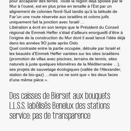
pour accaparer des terres. Toute la région déjà spoliée par le
Mur à l’ouest, est en plus prise en tenaille à l’Est par un
alignement de colonies Nord-Sud tandis qu’à la latitude de
Far’un une route réservée aux israélins et colons juifs
uniquement fait la jonction avec Israël …
Libération a écrit en son temps que le Président du Conseil
régional de Emmek Heffer s’était d’ailleurs enorgueilli d’être à
l’origine de la construction du Mur dont il avait lancé l’idée déjà
dans les années 9O juste après Oslo.
Quel contraste entre la partie occupée, détruite par Israël et
les beautés d’Emmek Heffer vantées sur les sites israéliens
(promotion de villas avec piscines, terrains de tennis, sites
naturels à juste quelques kilomètres de la Méditerranée …),
ses projets de sauvetage écologiques (vallée de l’Alexander,
station de bio-gaz) …mais ce ne sont que « les deux faces
d’une même pièce ».
Des caisses de Bierset aux bouquets
L.L.S.S. labélisés Benelux des stations
service: pas de transparence