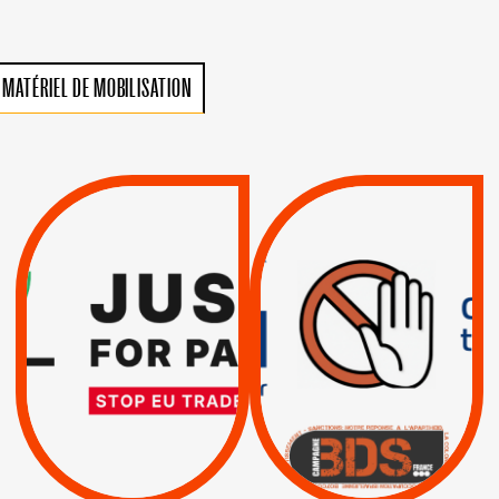
MATÉRIEL DE MOBILISATION
VIOLATIONS DES
TREIZIÈME APPEL.
DROITS DE L’HOMME
RESPECT DU DROIT
PAR ISRAËL :
INTERNATIONAL ?
EXIGEONS LA
TRUMP, MACRON :
SUSPENSION
MÊME COMBAT
TOTALE DE
L’ACCORD
|
|
Actus
D’ASSOCIATION UE-
BOYCOTT DES
ENTREPRISES
ISRAËL
|
|
Boycott militaire
/
APPELS
SANCTIONS
Lettres d'interpellation
|
|
Actus
Pétitions