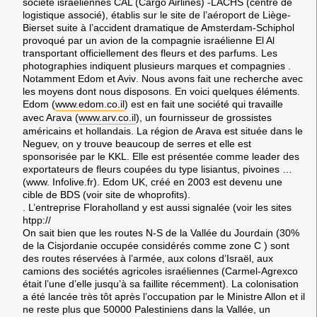
société israéliennes CAL (Cargo Airlines) -LACHS (centre de
logistique associé), établis sur le site de l’aéroport de Liège-
Bierset suite à l’accident dramatique de Amsterdam-Schiphol
provoqué par un avion de la compagnie israélienne El Al
transportant officiellement des fleurs et des parfums. Les
photographies indiquent plusieurs marques et compagnies .
Notamment
Edom et Aviv
. Nous avons fait une recherche avec
les moyens dont nous disposons. En voici quelques éléments.
Edom
(
www.edom.co.il
) est en fait une société qui travaille
avec Arava (
www.arv.co.il
), un fournisseur de grossistes
américains et hollandais. La région de Arava est située dans le
Neguev, on y trouve beaucoup de serres et elle est
sponsorisée par le KKL. Elle est présentée comme leader des
exportateurs de fleurs coupées du type lisiantus, pivoines …
(www. Infolive.fr). Edom UK, créé en 2003 est devenu une
cible de BDS (voir site de whoprofits).
. L’entreprise Floraholland y est aussi signalée (voir les sites
htpp://
On sait bien que les routes N-S de la Vallée du Jourdain (30%
de la Cisjordanie occupée considérés comme zone C ) sont
des routes réservées à l’armée, aux colons d’Israël, aux
camions des sociétés agricoles israéliennes (Carmel-Agrexco
était l’une d’elle jusqu’à sa faillite récemment). La colonisation
a été lancée très tôt après l’occupation par le Ministre Allon et il
ne reste plus que 50000 Palestiniens dans la Vallée, un