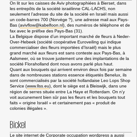
On lit sur les caisses de Aviv photographiées à Bierset, dans
les entrepôts de la société israélinne CAL-LACHS, non
seulement l’adresse du site de la société en Israël mais aussi
un code-barres 700 (Norvège ?), une adresse mail aux Pays-
Bas (
avivflow@kabelfoon.nl
), des numéros de téléphone et de
fax avec le préfixe des Pays-Bas (31).
La Belgique dispose d’un important marché de fleurs à Neder-
Over-Hebeek (société coopérative Euroveiling qui indique
commercialiser des fleurs importées d’Israël) mais le plus
grand marché aux fleurs est sans conteste aux Pays-Bas, à
Aalsmeer, où se trouve justement une des implantations de la
société Floraholland dont nous avons parlé plus haut.
Quant aux bouquets qui arrivent environ deux fois par semaine
dans de nombreuses stations essence étiquetés Benelux, ils
sont commercialisés par la société hollandaise Leo Lops Shop
Service (
www.llss.eu
), dont le siège est à Bleiswijk, dans une
région de serres située entre La Haye et Rotterdam. On n’y
voit aucunement bien sûr pas les fleurs et les bouquets tout
faits « origine Israël » et certainement pas « produit de
colonies illégales ».
Bickel
Le site internet de Corporate occupation wordpress a aussi