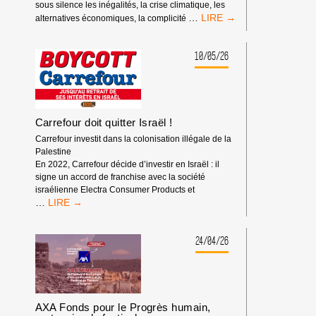
sous silence les inégalités, la crise climatique, les
RASSEMBLEMENT
…
alternatives économiques, la complicité
À
L’OCCASION
DES
10/05/26
RENCONTRES
ÉCONOMIQUES
D’AIX-
EN-
PROVENCE
Carrefour doit quitter Israël !
Carrefour investit dans la colonisation illégale de la
Palestine
En 2022, Carrefour décide d’investir en Israël : il
signe un accord de franchise avec la société
israélienne Electra Consumer Products et
CARREFOUR
…
DOIT
QUITTER
ISRAËL
24/04/26
!
AXA Fonds pour le Progrès humain,