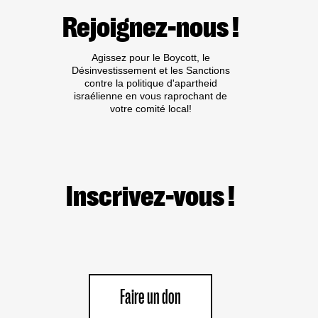
PARTICIPEZ
Rejoignez-nous !
À
LA
SEMAINE
Agissez pour le Boycott, le
MONDIALE
Désinvestissement et les Sanctions
D’ACTION
contre la politique d'apartheid
BDS
israélienne en vous raprochant de
CONTRE
votre comité local!
ELBIT
SYSTEMS
Inscrivez-vous !
Faire un don