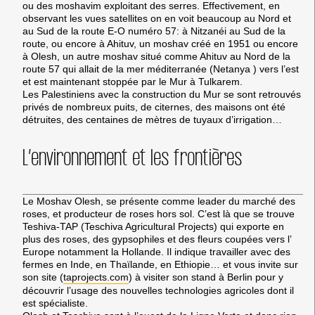
ou des moshavim exploitant des serres. Effectivement, en
observant les vues satellites on en voit beaucoup au Nord et
au Sud de la route E-O numéro 57: à Nitzanéi au Sud de la
route, ou encore à Ahituv, un moshav créé en 1951 ou encore
à Olesh, un autre moshav situé comme Ahituv au Nord de la
route 57 qui allait de la mer méditerranée (Netanya ) vers l’est
et est maintenant stoppée par le Mur à Tulkarem.
Les Palestiniens avec la construction du Mur se sont retrouvés
privés de nombreux puits, de citernes, des maisons ont été
détruites, des centaines de mètres de tuyaux d’irrigation…
L’environnement et les frontières
Le Moshav Olesh, se présente comme leader du marché des
roses, et producteur de roses hors sol. C’est là que se trouve
Teshiva-TAP (Teschiva Agricultural Projects)
qui exporte en
plus des roses, des gypsophiles et des fleurs coupées vers l’
Europe notamment la Hollande. Il indique travailler avec des
fermes en Inde, en Thaïlande, en Ethiopie… et vous invite sur
son site (
taprojects.com
) à visiter son stand à Berlin pour y
découvrir l’usage des nouvelles technologies agricoles dont il
est spécialiste.