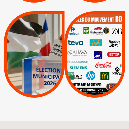
QUE BOYCOTTER ?
MUNICIPALES 2026 :
/
JE VOTE POUR LE
BOYCOTT
DÉSINVESTISSEME
RESPECT DU DROIT
|
|
|
Actus
Ahava
INTERNATIONAL EN
|
|
|
AXA
BNP
CAF
PALESTINE
|
|
Carrefour
HP
|
Keter
|
|
APPELS
Actus
|
Livres et brochures
Espaces Sans
Apartheid
|
|
Mehadrin
PUMA
|
Lettres d'interpellation
|
Sodastream
|
Pétitions
Visuels, tracts,
affiches,...