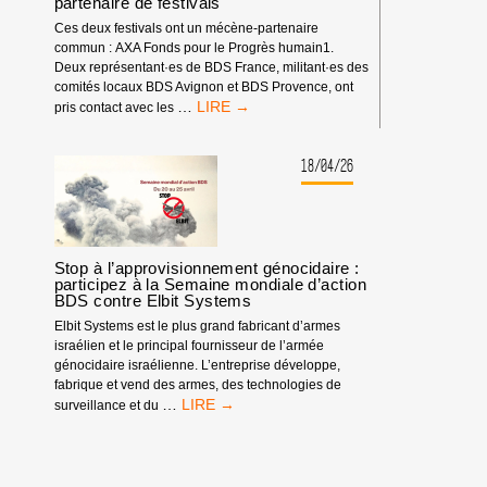
partenaire de festivals
Ces deux festivals ont un mécène-partenaire
commun : AXA Fonds pour le Progrès humain1.
Deux représentant·es de BDS France, militant·es des
comités locaux BDS Avignon et BDS Provence, ont
AXA
…
pris contact avec les
FONDS
POUR
LE
18/04/26
PROGRÈS
HUMAIN,
PARTENAIRE
DE
FESTIVALS
Stop à l’approvisionnement génocidaire :
participez à la Semaine mondiale d’action
BDS contre Elbit Systems
Elbit Systems est le plus grand fabricant d’armes
israélien et le principal fournisseur de l’armée
génocidaire israélienne. L’entreprise développe,
fabrique et vend des armes, des technologies de
STOP
…
surveillance et du
À
L’APPROVISIONNEMENT
GÉNOCIDAIRE
: