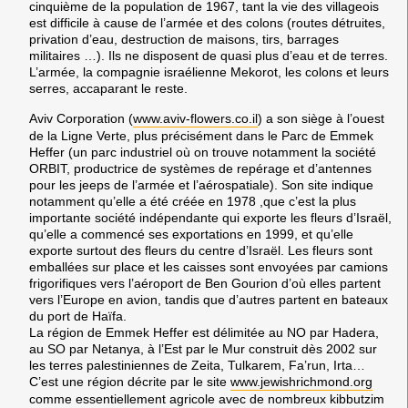
cinquième de la population de 1967, tant la vie des villageois
est difficile à cause de l’armée et des colons (routes détruites,
privation d’eau, destruction de maisons, tirs, barrages
militaires …). Ils ne disposent de quasi plus d’eau et de terres.
L’armée, la compagnie israélienne Mekorot, les colons et leurs
serres, accaparant le reste.
Aviv Corporation
(
www.aviv-flowers.co.il
) a son siège à l’ouest
de la Ligne Verte, plus précisément dans le Parc de Emmek
Heffer (un parc industriel où on trouve notamment la société
ORBIT, productrice de systèmes de repérage et d’antennes
pour les jeeps de l’armée et l’aérospatiale). Son site indique
notamment qu’elle a été créée en 1978 ,que c’est la plus
importante société indépendante qui exporte les fleurs d’Israël,
qu’elle a commencé ses exportations en 1999, et qu’elle
exporte surtout des fleurs du centre d’Israël. Les fleurs sont
emballées sur place et les caisses sont envoyées par camions
frigorifiques vers l’aéroport de Ben Gourion d’où elles partent
vers l’Europe en avion, tandis que d’autres partent en bateaux
du port de Haïfa.
La région de Emmek Heffer est délimitée au NO par Hadera,
au SO par Netanya, à l’Est par le Mur construit dès 2002 sur
les terres palestiniennes de Zeita, Tulkarem, Fa’run, Irta…
C’est une région décrite par le site
www.jewishrichmond.org
comme essentiellement agricole avec de nombreux kibbutzim