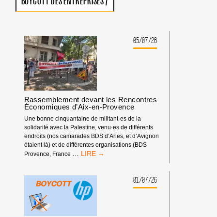
BOYCOTT DES ENTREPRISES
/
05/07/26
Rassemblement devant les Rencontres
Économiques d’Aix-en-Provence
Une bonne cinquantaine de militant·es de la
solidarité avec la Palestine, venu·es de différents
endroits (nos camarades BDS d’Arles, et d’Avignon
étaient là) et de différentes organisations (BDS
RASSEMBLEMENT
…
Provence, France
DEVANT
LES
RENCONTRES
01/07/26
ÉCONOMIQUES
D’AIX-
EN-
PROVENCE