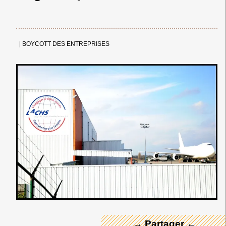
|
BOYCOTT DES ENTREPRISES
← Merci ! →
→ Partager ←