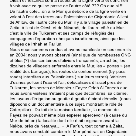
Olesh et Teschiva sont à l’ouest de la Ligne Verte et donc rien
à voir avec ce qui se passe de l’autre côté ??? Oh que si !!!
De l’autre côté…on a le Mur qui déborde de la ligne verte en
volant à l’est des terres aux Palestiniens de Cisjordanie.A l’est
de Ahituv, de l’autre côte du Mur, il y a le village palestinien de
Zeita, à l’est de Olesh et de Nitsanéi, de l’autre côté du Mur
c’est la ville de Tulkarem et ses camps de réfugiés des
campagnes d’épuration ehniques israéliennes, ainsi que les
villages de Irthah et Far’un.
Nous nous sommes rendus et avons manifesté en ces endroits
en 2004: nous y avons observé (ainsi que de nombeuses ONG
et élus (?) des centaines d’oliviers tronçonnés, arrachés, les
dizaines de villageois enfermés entre le Mur, les « portes » (en
réalité des barrages), les routes de contournement (by-pass
roads) interdites aux Palestiniens ( sur leurs terres). Voisines
d’usines polluant l’eau et l’air, délocalisées d’Israël près de
Tulkarem, les serres de Monsieur Fayez Odeh Al Taneeb que
nous avons visitées n’étaient plus que décombres, sa citerne,
les tuyaux d’irrigation au goutte à goutte étaient démolis. (nous
diposons d’un documentaire à ce sujet, montrant le rôle de
Caterpillar).. Du toit de la maison familiale , la maman de
Fayez ne pouvait même plus espérer apercevoir (à cause du
Mur de béton) la localité dont elle était originaire avant la
Nakba, près de Netanya… ». A Far’un, tout comme à Zeita,
nous avons constaté combien le Mur pénétrait en Cisjordanie