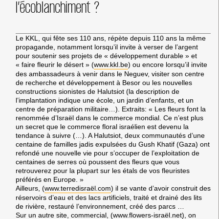
l’écoblanchiment ?
Le KKL, qui fête ses 110 ans, répète depuis 110 ans la même
propagande, notamment lorsqu’il invite à verser de l’argent
pour soutenir ses projets de « développement durable » et
« faire fleurir le désert » (
www.kkl.be
) ou encore lorsqu’il invite
des ambassadeurs à venir dans le Neguev, visiter son centre
de recherche et développement à Besor ou les nouvelles
constructions sionistes de Halutsiot (la description de
l’implantation indique une école, un jardin d’enfants, et un
centre de préparation militaire…). Extraits: « Les fleurs font la
renommée d’Israël dans le commerce mondial. Ce n’est plus
un secret que le commerce floral israélien est devenu la
tendance à suivre (…). A Halutsiot, deux communautés d’une
centaine de familles jadis expulsées du Gush Khatif (Gaza) ont
refondé une nouvelle vie pour s’occuper de l’exploitation de
centaines de serres où poussent des fleurs que vous
retrouverez pour la plupart sur les étals de vos fleuristes
préférés en Europe. »
Ailleurs, (
www.terredisraël.com
) il se vante d’avoir construit des
réservoirs d’eau et des lacs artificiels, traité et drainé des lits
de rivière, restauré l’environnement, créé des parcs …
Sur un autre site, commercial, (
www.flowers-israël.net
), on