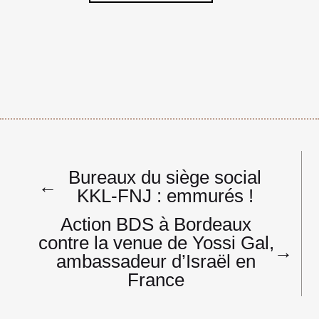
Navigation
Bureaux du siège social
de
←
KKL-FNJ : emmurés !
l’article
Action BDS à Bordeaux
contre la venue de Yossi Gal,
→
ambassadeur d’Israël en
France