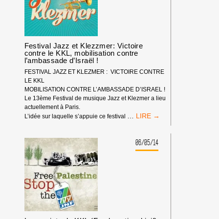
NOVEMBRE
2014
Festival Jazz et Klezzmer: Victoire
contre le KKL, mobilisation contre
l’ambassade d’Israël !
FESTIVAL JAZZ ET KLEZMER : VICTOIRE CONTRE
LE KKL
MOBILISATION CONTRE L’AMBASSADE D’ISRAEL !
Le 13ème Festival de musique Jazz et Klezmer a lieu
actuellement à Paris.
FESTIVAL
…
L’idée sur laquelle s’appuie ce festival
JAZZ
ET
KLEZZMER:
06/05/14
VICTOIRE
CONTRE
LE
KKL,
MOBILISATION
CONTRE
L’AMBASSADE
D’ISRAËL