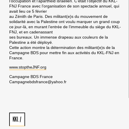
l’occupation et l’apartheid israélien. C’était l’objectif du KKL-
FNJ France avec l’organisation de son spectacle annuel, qui
avait lieu ce 5 février
au Zénith de Paris. Des militant(e)s du mouvement de
solidarité avec la Palestine ont voulu marquer un grand coup
ce jour-là, en murant l’entrée de l’immeuble du siège du KKL-
FNJ, et en cadenassant
ses bureaux. Un immense drapeau aux couleurs de la
Palestine a été déployé.
Cette action montre la détermination des militant(e)s de la
Campagne BDS pour mettre fin aux activités du KKL-FNJ en
France.
www.stoptheJNF.org
Campagne BDS France
Campagnebdsfrance@yahoo.fr
KKL
/