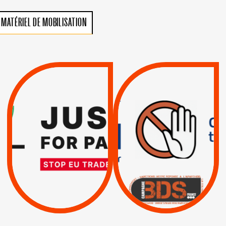
MATÉRIEL DE MOBILISATION
VIOLATIONS DES
TREIZIÈME APPEL.
DROITS DE L’HOMME
RESPECT DU DROIT
PAR ISRAËL :
INTERNATIONAL ?
EXIGEONS LA
TRUMP, MACRON :
SUSPENSION
MÊME COMBAT
TOTALE DE
L’ACCORD
|
|
Actus
D’ASSOCIATION UE-
BOYCOTT DES
ENTREPRISES
ISRAËL
|
|
Boycott militaire
/
APPELS
SANCTIONS
Lettres d'interpellation
|
|
Actus
Pétitions