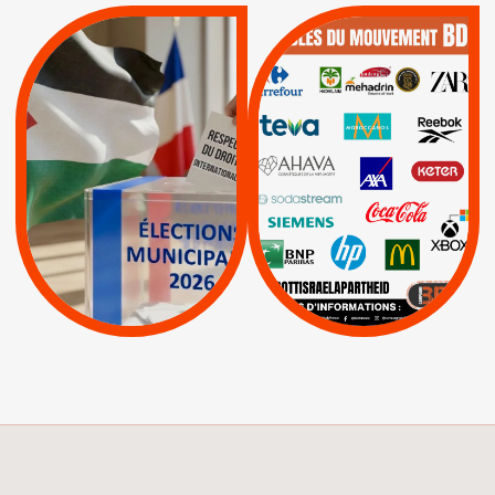
QUE BOYCOTTER ?
MUNICIPALES 2026 :
/
JE VOTE POUR LE
BOYCOTT
DÉSINVESTISSEME
RESPECT DU DROIT
|
|
|
Actus
Ahava
INTERNATIONAL EN
|
|
|
AXA
BNP
CAF
PALESTINE
|
|
Carrefour
HP
|
Keter
|
|
APPELS
Actus
|
Livres et brochures
Espaces Sans
Apartheid
|
|
Mehadrin
PUMA
|
Lettres d'interpellation
|
Sodastream
|
Pétitions
Visuels, tracts,
affiches,...