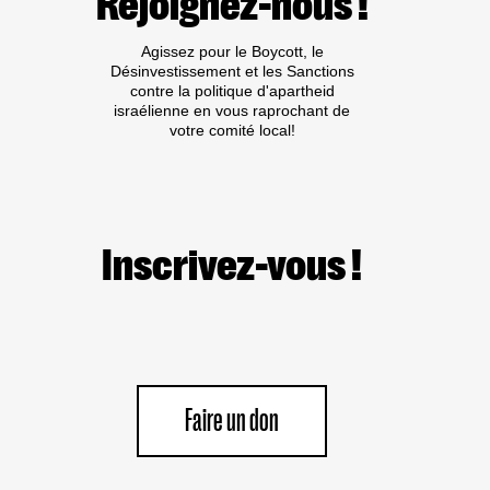
Rejoignez-nous !
DISCRIMINATION,
LES
Agissez pour le Boycott, le
EXONÉRATIONS
Désinvestissement et les Sanctions
FISCALES
contre la politique d'apartheid
CARITATIVES
israélienne en vous raprochant de
DONT
votre comité local!
PROFITE
LE
FONDS
NATIONAL
JUIF
Inscrivez-vous !
Faire un don