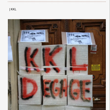
|
KKL