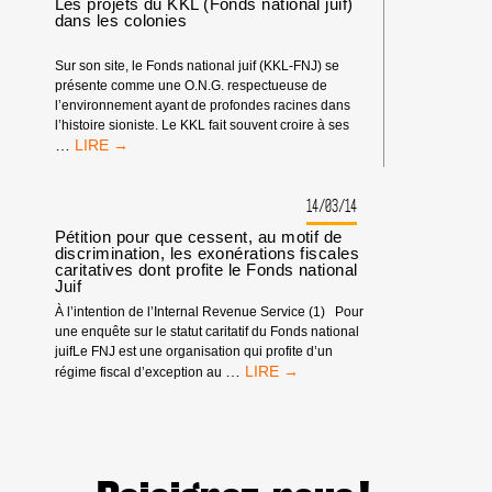
Les projets du KKL (Fonds national juif)
!
dans les colonies
Sur son site, le Fonds national juif (KKL-FNJ) se
présente comme une O.N.G. respectueuse de
l’environnement ayant de profondes racines dans
l’histoire sioniste. Le KKL fait souvent croire à ses
LES
…
PROJETS
DU
KKL
14/03/14
(FONDS
Pétition pour que cessent, au motif de
NATIONAL
discrimination, les exonérations fiscales
JUIF)
caritatives dont profite le Fonds national
DANS
Juif
LES
À l’intention de l’Internal Revenue Service (1) Pour
COLONIES
une enquête sur le statut caritatif du Fonds national
juifLe FNJ est une organisation qui profite d’un
PÉTITION
…
régime fiscal d’exception au
POUR
QUE
CESSENT,
AU
MOTIF
DE