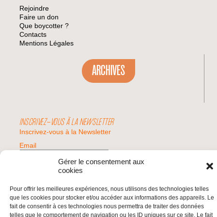
Rejoindre
Faire un don
Que boycotter ?
Contacts
Mentions Légales
ARCHIVES
INSCRIVEZ-VOUS À LA NEWSLETTER
Inscrivez-vous à la Newsletter
Email
Gérer le consentement aux
cookies
Valider
Pour offrir les meilleures expériences, nous utilisons des technologies telles
que les cookies pour stocker et/ou accéder aux informations des appareils. Le
fait de consentir à ces technologies nous permettra de traiter des données
© 2026 | BDS France | Boycott Désinvestissement Sanctions, la réponse
telles que le comportement de navigation ou les ID uniques sur ce site. Le fait
citoyenne et non-violente à l'impunité d'Israël |