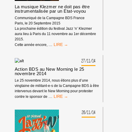
La musique Klezmer ne doit pas être
instrumentalisée par un Etat-voyou
Communiqué de la Campagne BDS France
Paris, le 20 Septembre 2015
La prochaine édition du festival Jazz ‘n’ Klezmer
aura lieu à Paris du 11 novembre au 1er décembre
2015.
LA
…
Cette année encore,
MUSIQUE
KLEZMER
NE
27/11/14
DOIT
Action BDS au New Morning le 25
PAS
novembre 2014
ÊTRE
Le 25 novembre 2014, nous étions plus d’une
INSTRUMENTALISÉE
vingtaine de militant-e-s de la Campagne BDS à être
PAR
intervenus devant le New Morning pour protester
UN
ACTION
…
contre le sponsor de
ETAT-
BDS
VOYOU
AU
NEW
26/11/14
MORNING
LE
25