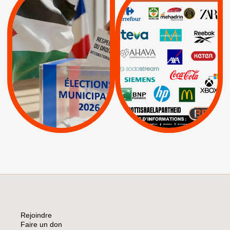
MUNICIPALES 2026 :
/
JE VOTE POUR LE
BOYCOTT
DÉSINVESTISSEME
RESPECT DU DROIT
|
|
|
Actus
Ahava
INTERNATIONAL EN
|
|
|
AXA
BNP
CAF
PALESTINE
|
|
Carrefour
HP
|
Keter
|
|
APPELS
Actus
|
Livres et brochures
Espaces Sans
Apartheid
|
|
Mehadrin
PUMA
|
Lettres d'interpellation
|
Sodastream
|
Pétitions
Visuels, tracts,
affiches,...
Rejoindre
Faire un don