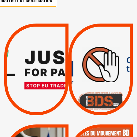
VIOLATIONS DES
TREIZIÈME APPEL.
DROITS DE L’HOMME
RESPECT DU DROIT
PAR ISRAËL :
INTERNATIONAL ?
EXIGEONS LA
TRUMP, MACRON :
SUSPENSION
MÊME COMBAT
TOTALE DE
L’ACCORD
|
|
Actus
D’ASSOCIATION UE-
BOYCOTT DES
ENTREPRISES
ISRAËL
|
|
Boycott militaire
/
APPELS
SANCTIONS
Lettres d'interpellation
|
|
Actus
Pétitions
QUE BOYCOTTER ?