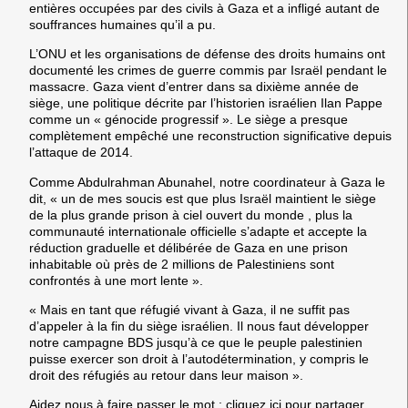
entières occupées par des civils à Gaza et a infligé autant de
souffrances humaines qu’il a pu.
L’ONU et les organisations de défense des droits humains ont
documenté les crimes de guerre commis par Israël pendant le
massacre. Gaza vient d’entrer dans sa dixième année de
siège, une politique décrite par l’historien israélien Ilan Pappe
comme un « génocide progressif ». Le siège a presque
complètement empêché une reconstruction significative depuis
l’attaque de 2014.
Comme Abdulrahman Abunahel, notre coordinateur à Gaza le
dit, « un de mes soucis est que plus Israël maintient le siège
de la plus grande prison à ciel ouvert du monde , plus la
communauté internationale officielle s’adapte et accepte la
réduction graduelle et délibérée de Gaza en une prison
inhabitable où près de 2 millions de Palestiniens sont
confrontés à une mort lente ».
« Mais en tant que réfugié vivant à Gaza, il ne suffit pas
d’appeler à la fin du siège israélien. Il nous faut développer
notre campagne BDS jusqu’à ce que le peuple palestinien
puisse exercer son droit à l’autodétermination, y compris le
droit des réfugiés au retour dans leur maison ».
Aidez nous à faire passer le mot : cliquez
ici
pour partager