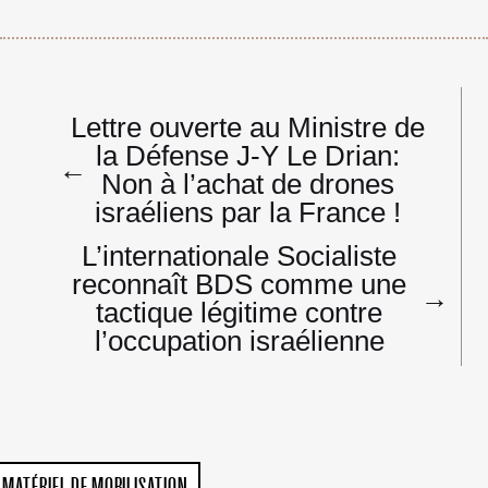
Navigation
Lettre ouverte au Ministre de
de
la Défense J-Y Le Drian:
l’article
←
Non à l’achat de drones
israéliens par la France !
L’internationale Socialiste
reconnaît BDS comme une
→
tactique légitime contre
l’occupation israélienne
MATÉRIEL DE MOBILISATION