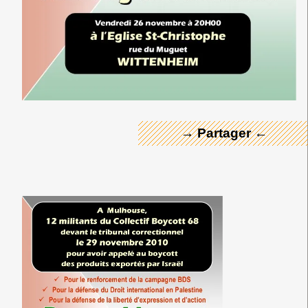
← Merci ! →
→ Partager ←