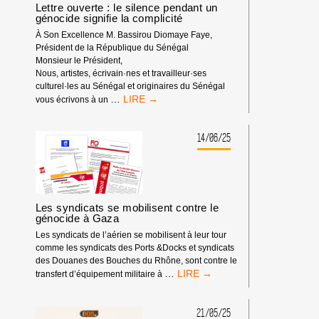
Lettre ouverte : le silence pendant un
génocide signifie la complicité
À Son Excellence M. Bassirou Diomaye Faye,
Président de la République du Sénégal
Monsieur le Président,
Nous, artistes, écrivain·nes et travailleur·ses
culturel·les au Sénégal et originaires du Sénégal
LETTRE
…
vous écrivons à un
OUVERTE
:
LE
14/06/25
SILENCE
PENDANT
UN
GÉNOCIDE
SIGNIFIE
Les syndicats se mobilisent contre le
LA
génocide à Gaza
COMPLICITÉ
Les syndicats de l’aérien se mobilisent à leur tour
comme les syndicats des Ports &Docks et syndicats
des Douanes des Bouches du Rhône, sont contre le
LES
…
transfert d’équipement militaire à
SYNDICATS
SE
MOBILISENT
21/05/25