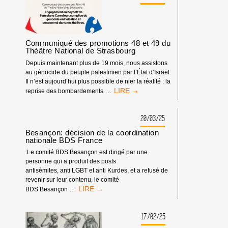
CONTRE
LE
GÉNOCIDE
À
GAZA
Communiqué des promotions 48 et 49 du
Théâtre National de Strasbourg
Depuis maintenant plus de 19 mois, nous assistons
au génocide du peuple palestinien par l’État d’Israël.
Il n’est aujourd’hui plus possible de nier la réalité : la
COMMUNIQUÉ
…
reprise des bombardements
DES
PROMOTIONS
48
20/03/25
ET
Besançon: décision de la coordination
49
nationale BDS France
DU
Le comité BDS Besançon est dirigé par une
THÉÂTRE
personne qui a produit des posts
NATIONAL
antisémites, anti LGBT et anti Kurdes, et a refusé de
DE
revenir sur leur contenu, le comité
STRASBOURG
BESANÇON:
…
BDS Besançon
DÉCISION
DE
LA
17/02/25
COORDINATION