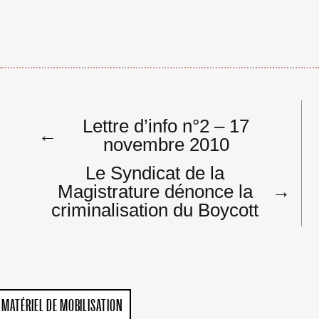
Navigation
Lettre d’info n°2 – 17
de
←
novembre 2010
l’article
Le Syndicat de la
Magistrature dénonce la
→
criminalisation du Boycott
MATÉRIEL DE MOBILISATION