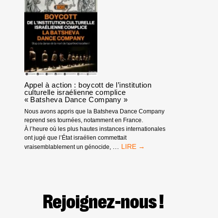
NATIONALE
BDS
FRANCE
Appel à action : boycott de l’institution
culturelle israélienne complice
« Batsheva Dance Company »
Nous avons appris que la Batsheva Dance Company
reprend ses tournées, notamment en France.
À l’heure où les plus hautes instances internationales
ont jugé que l’État israélien commettait
APPEL
…
vraisemblablement un génocide,
À
ACTION
:
BOYCOTT
DE
Rejoignez-nous !
L’INSTITUTION
CULTURELLE
ISRAÉLIENNE