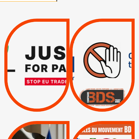
VIOLATIONS DES
TREIZIÈME APPEL.
DROITS DE L’HOMME
RESPECT DU DROIT
PAR ISRAËL :
INTERNATIONAL ?
EXIGEONS LA
TRUMP, MACRON :
SUSPENSION
MÊME COMBAT
TOTALE DE
L’ACCORD
|
|
Actus
D’ASSOCIATION UE-
BOYCOTT DES
ENTREPRISES
ISRAËL
|
|
Boycott militaire
/
APPELS
SANCTIONS
Lettres d'interpellation
|
|
Actus
Pétitions
QUE BOYCOTTER ?
MUNICIPALES 2026 :