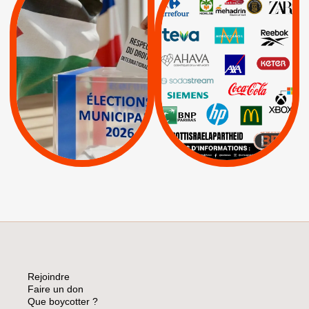
/
JE VOTE POUR LE
BOYCOTT
DÉSINVESTISSEME
RESPECT DU DROIT
|
|
|
Actus
Ahava
INTERNATIONAL EN
|
|
|
AXA
BNP
CAF
PALESTINE
|
|
Carrefour
HP
|
Keter
|
|
APPELS
Actus
|
Livres et brochures
Espaces Sans
Apartheid
|
|
Mehadrin
PUMA
|
Lettres d'interpellation
|
Sodastream
|
Pétitions
Visuels, tracts,
affiches,...
Rejoindre
Faire un don
Que boycotter ?