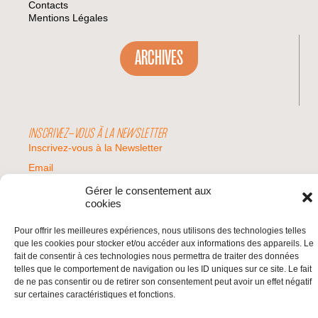
Contacts
Mentions Légales
ARCHIVES
INSCRIVEZ-VOUS À LA NEWSLETTER
Inscrivez-vous à la Newsletter
Email
Gérer le consentement aux
cookies
Valider
Pour offrir les meilleures expériences, nous utilisons des technologies telles
que les cookies pour stocker et/ou accéder aux informations des appareils. Le
fait de consentir à ces technologies nous permettra de traiter des données
© 2026 | BDS France | Boycott Désinvestissement Sanctions, la réponse
telles que le comportement de navigation ou les ID uniques sur ce site. Le fait
citoyenne et non-violente à l'impunité d'Israël |
de ne pas consentir ou de retirer son consentement peut avoir un effet négatif
sur certaines caractéristiques et fonctions.