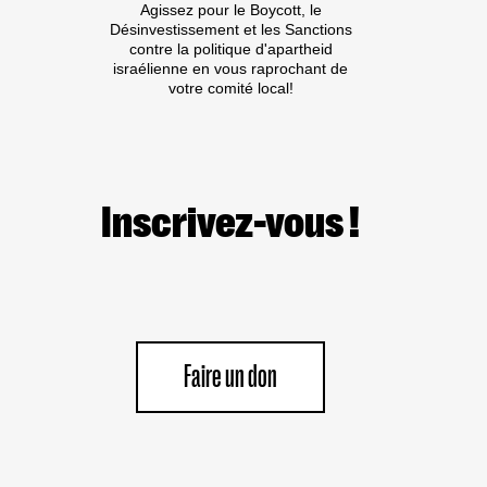
Agissez pour le Boycott, le
COMPLICE
Désinvestissement et les Sanctions
« BATSHEVA
contre la politique d'apartheid
DANCE
israélienne en vous raprochant de
COMPANY »
votre comité local!
Inscrivez-vous !
Faire un don