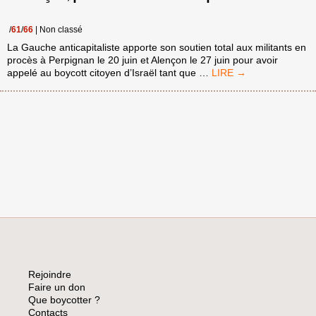
/
61
/
66
|
Non classé
La Gauche anticapitaliste apporte son soutien total aux militants en
procès à Perpignan le 20 juin et Alençon le 27 juin pour avoir
SOLIDARITÉ
appelé au boycott citoyen d’Israël tant que
…
AVEC
LES
3
DE
PERPIGNAN
ET
LES
7
D’ALENÇON,
PAR
LA
GAUCHE
ANTICAPITALISTE
Rejoindre
Faire un don
Que boycotter ?
Contacts