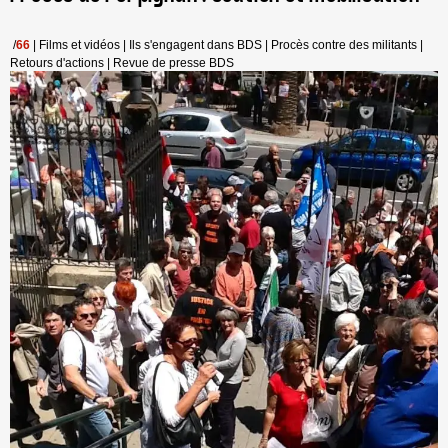
/
66
|
Films et vidéos
|
Ils s'engagent dans BDS
|
Procès contre des militants
|
Retours d'actions
|
Revue de presse BDS