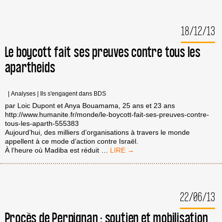
DÉFENSEURS
D’UN
RÉGIME
18/12/13
COLONIAL,
RACISTE
ET
Le boycott fait ses preuves contre tous les
D’APARTHEID,
apartheids
NOUS
NE
NOUS
LAISSERONS
|
Analyses
|
Ils s'engagent dans BDS
PAS
par Loic Dupont et Anya Bouamama, 25 ans et 23 ans
INTIMIDER
http://www.humanite.fr/monde/le-boycott-fait-ses-preuves-contre-
!
tous-les-aparth-555383
Aujourd’hui, des milliers d’organisations à travers le monde
appellent à ce mode d’action contre Israël.
LE
À l’heure où Madiba est réduit
…
BOYCOTT
FAIT
SES
PREUVES
22/06/13
CONTRE
TOUS
LES
Procès de Perpignan : soutien et mobilisation
APARTHEIDS