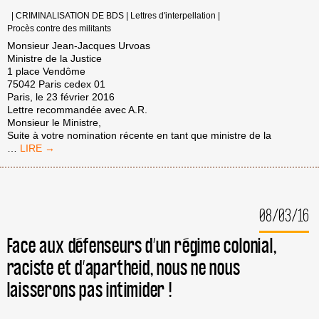
|
CRIMINALISATION DE BDS
|
Lettres d'interpellation
|
Procès contre des militants
Monsieur Jean-Jacques Urvoas
Ministre de la Justice
1 place Vendôme
75042 Paris cedex 01
Paris, le 23 février 2016
Lettre recommandée avec A.R.
Monsieur le Ministre,
Suite à votre nomination récente en tant que ministre de la
LETTRE
…
DE
BDS
FRANCE
À
08/03/16
JEAN-
JACQUES
URVOAS,
Face aux défenseurs d’un régime colonial,
MINISTRE
raciste et d’apartheid, nous ne nous
DE
LA
laisserons pas intimider !
JUSTICE