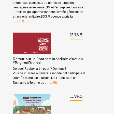
entreprises complices du génocide israélien,
l’entreprise israélienne ZIM et l’entreprise française
Eurolinks, qui approvisionnent l’armée génocidaire
en matériel militaire.BDS Provence a pris la
RETOURS
…
DE
LA
MANIFESTATION
07/12/25
À
MARSEILLE
CONTRE
L’ARMEMENT
D’ISRAËL
Retour sur la Journée mondiale d’action
#BoycottReebok
De quoi Reebok a-t-il peur ? De nous !
Plus de 20 villes à travers le monde ont participé à la
Journée mondiale d’action. De Launceston en
RETOUR
…
Tasmanie à Toronto au
SUR
LA
JOURNÉE
16/09/25
MONDIALE
D’ACTION
#BOYCOTTREEBOK