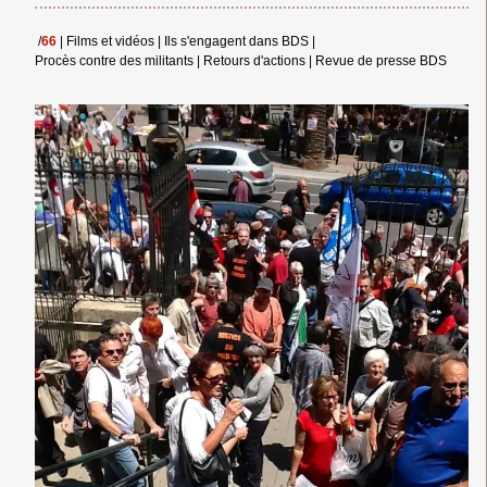
/
66
|
Films et vidéos
|
Ils s'engagent dans BDS
|
Procès contre des militants
|
Retours d'actions
|
Revue de presse BDS