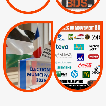
/
APPELS
SANCTIONS
Lettres d'interpellation
|
|
Actus
Pétitions
QUE BOYCOTTER ?
MUNICIPALES 2026 :
/
JE VOTE POUR LE
BOYCOTT
DÉSINVESTISSEME
RESPECT DU DROIT
|
|
|
Actus
Ahava
INTERNATIONAL EN
|
|
|
AXA
BNP
CAF
PALESTINE
|
|
Carrefour
HP
|
Keter
|
|
APPELS
Actus
|
Livres et brochures
Espaces Sans
Apartheid
|
|
Mehadrin
PUMA
|
Lettres d'interpellation
|
Sodastream
|
Pétitions
Visuels, tracts,
affiches,...