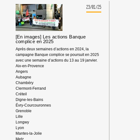
PRESSE
COMMUN
23/01/25
:
AFPS,
BDS
FRANCE,
EKŌ
[En images] Les actions Banque
ET
complice en 2025
INTAL
Après deux semaines d’actions en 2024, la
GLOBALIZE
campagne Banque complice se poursuit en 2025
SOLIDARITY
avec une semaine d’actions du 13 au 19 janvier.
Aix-en-Provence
Angers
Aubagne
Chambéry
Clermont-Ferrand
Créteil
Digne-les-Bains
Évry-Courcouronnes
Grenoble
Lille
Longwy
Lyon
Mantes-la-Jolie
Metz