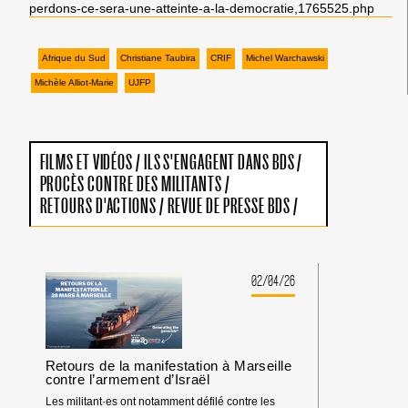
perdons-ce-sera-une-atteinte-a-la-democratie,1765525.php
Afrique du Sud
Christiane Taubira
CRIF
Michel Warchawski
Michèle Alliot-Marie
UJFP
FILMS ET VIDÉOS
/
ILS S'ENGAGENT DANS BDS
/
PROCÈS CONTRE DES MILITANTS
/
RETOURS D'ACTIONS
/
REVUE DE PRESSE BDS
/
02/04/26
Retours de la manifestation à Marseille
contre l’armement d’Israël
Les militant·es ont notamment défilé contre les