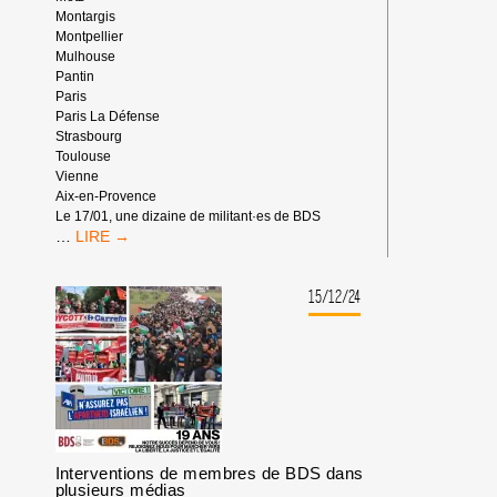
Montargis
Montpellier
Mulhouse
Pantin
Paris
Paris La Défense
Strasbourg
Toulouse
Vienne
Aix-en-Provence
Le 17/01, une dizaine de militant·es de BDS
[EN
…
IMAGES]
LES
ACTIONS
15/12/24
BANQUE
COMPLICE
EN
2025
Interventions de membres de BDS dans
plusieurs médias