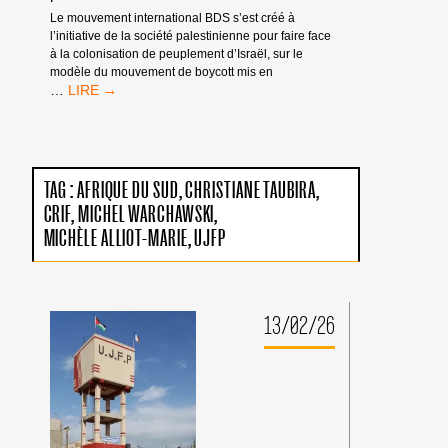
Le mouvement international BDS s’est créé à
l’initiative de la société palestinienne pour faire face
à la colonisation de peuplement d’Israël, sur le
modèle du mouvement de boycott mis en
INTERVENTIONS
…
DE
MEMBRES
DE
BDS
DANS
TAG :
AFRIQUE DU SUD
CHRISTIANE TAUBIRA
PLUSIEURS
CRIF
MICHEL WARCHAWSKI
MÉDIAS
MICHÈLE ALLIOT-MARIE
UJFP
13/02/26