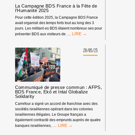
La Campagne BDS France à la Fête de
l’Humanité 2025
Pour cette édition 2025, la Campagne BDS France
avait organisé des temps forts tout au long des 3
jours. Les militant·es BDS étaient nombreux·ses pour
LA
…
présenter BDS aux visiteurs de
CAMPAGNE
BDS
FRANCE
28/05/25
À
LA
FÊTE
DE
L’HUMANITÉ
2025
Communiqué de presse commun : AFPS,
BDS France, Ekō et Intal Globalize
Solidarity
Carrefour a signé un accord de franchise avec des
sociétés israéliennes opérant dans les colonies
israéliennes illégales. Le Groupe français a
également contracté des emprunts auprès de quatre
COMMUNIQUÉ
…
banques israéliennes,
DE