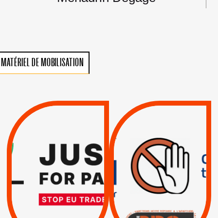
MATÉRIEL DE MOBILISATION
VIOLATIONS DES
TREIZIÈME APPEL.
DROITS DE L’HOMME
RESPECT DU DROIT
PAR ISRAËL :
INTERNATIONAL ?
EXIGEONS LA
TRUMP, MACRON :
SUSPENSION
MÊME COMBAT
TOTALE DE
L’ACCORD
|
|
Actus
D’ASSOCIATION UE-
BOYCOTT DES
ENTREPRISES
ISRAËL
|
|
Boycott militaire