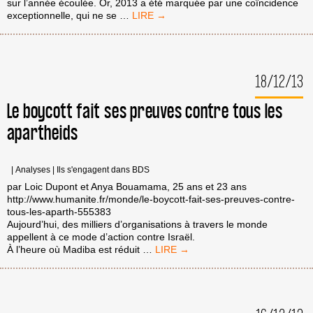
sur l’année écoulée. Or, 2013 a été marquée par une coïncidence
VOEUX
exceptionnelle, qui ne se
…
2014
POUR
BDS,
PAR
18/12/13
JEAN-
GUY
GREILSAMER
Le boycott fait ses preuves contre tous les
apartheids
|
Analyses
|
Ils s'engagent dans BDS
par Loic Dupont et Anya Bouamama, 25 ans et 23 ans
http://www.humanite.fr/monde/le-boycott-fait-ses-preuves-contre-
tous-les-aparth-555383
Aujourd’hui, des milliers d’organisations à travers le monde
appellent à ce mode d’action contre Israël.
LE
À l’heure où Madiba est réduit
…
BOYCOTT
FAIT
SES
PREUVES
CONTRE