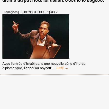
|
Analyses
|
LE BOYCOTT, POURQUOI ?
Avec l’entrée d’Israël dans une nouvelle série d’inertie
LE
diplomatique, l’appel au boycott
…
MESSAGE
FORT
DE
GIDEON
LEVY
:
LE
REFUGE
ULTIME