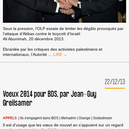
Sous la pression, l’OLP essaie de limiter les dégâts provoqués par
l’attaque d’Abbas contre le boycott d’Israël
Ali Abunimah, 20 décembre 2013.
Ebranlée par les critiques des activistes palestiniens et
EXPLICATIONS
internationaux, l’Autorité
…
DE
L’OLP
SUITE
AUX
22/12/13
DÉCLARATIONS
D’ABBAS
EN
Voeux 2014 pour BDS, par Jean-Guy
AFRIQUE
Greilsamer
DU
SUD
APPELS
|
Ils s'engagent dans BDS
|
Mehadrin
|
Orange
|
Sodastream
Il est d’usage que les vœux de nouvel an s’appuient sur un regard