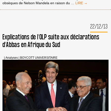
NELSON
obsèques de Nelson Mandela en raison du
…
MANDELA
EST
MORT
MAIS
22/12/13
L’APARTHEID
EST
TOUJOURS
Explications de l’OLP suite aux déclarations
VIVANT
d’Abbas en Afrique du Sud
|
Analyses
|
BOYCOTT UNIVERSITAIRE