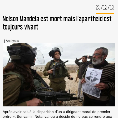
PALESTINE
23/12/13
ET
BDS
À
Nelson Mandela est mort mais l’apartheid est
CLERMONT-
toujours vivant
FD
|
Analyses
Après avoir salué la disparition d’un « dirigeant moral de premier
ordre », Benyamin Netanyahou a décidé de ne pas se rendre aux