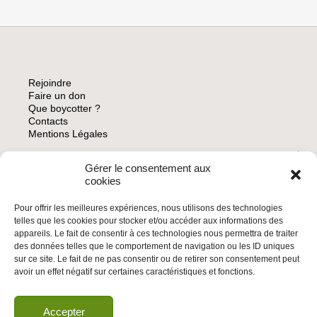
DU
PATRIOTE
ISRAÉLIEN,
C’EST
LE
LE
Rejoindre
BOYCOTT
Faire un don
Que boycotter ?
Contacts
Mentions Légales
Gérer le consentement aux
ARCHIVES
cookies
Pour offrir les meilleures expériences, nous utilisons des technologies
telles que les cookies pour stocker et/ou accéder aux informations des
appareils. Le fait de consentir à ces technologies nous permettra de traiter
des données telles que le comportement de navigation ou les ID uniques
INSCRIVEZ-VOUS À LA NEWSLETTER
sur ce site. Le fait de ne pas consentir ou de retirer son consentement peut
Inscrivez-vous à la Newsletter
avoir un effet négatif sur certaines caractéristiques et fonctions.
Email
Accepter