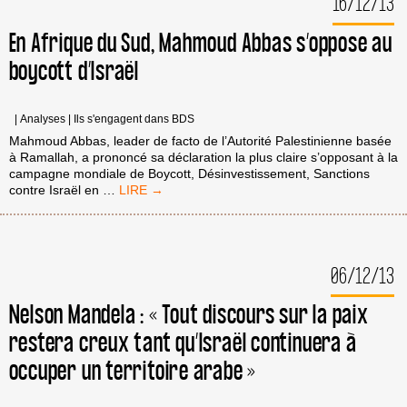
16/12/13
TOUS
LES
En Afrique du Sud, Mahmoud Abbas s’oppose au
APARTHEIDS
boycott d’Israël
|
Analyses
|
Ils s'engagent dans BDS
Mahmoud Abbas, leader de facto de l’Autorité Palestinienne basée
à Ramallah, a prononcé sa déclaration la plus claire s’opposant à la
campagne mondiale de Boycott, Désinvestissement, Sanctions
EN
contre Israël en
…
AFRIQUE
DU
SUD,
MAHMOUD
06/12/13
ABBAS
S’OPPOSE
AU
Nelson Mandela : « Tout discours sur la paix
BOYCOTT
restera creux tant qu’Israël continuera à
D’ISRAËL
occuper un territoire arabe »