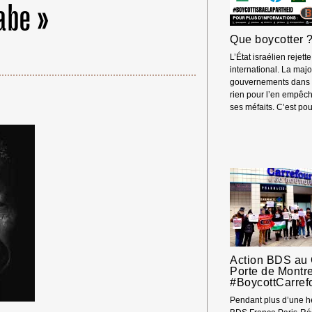
abe »
Que boycotter 
L’État israélien rejette
international. La majo
gouvernements dans l
rien pour l’en empêch
ses méfaits. C’est p
Action BDS au 
 Merci ! →
Porte de Montre
#BoycottCarref
Pendant plus d’une h