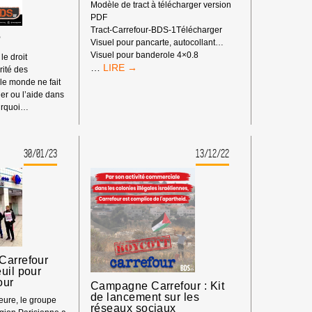
Modèle de tract à télécharger version
PDF
Tract-Carrefour-BDS-1Télécharger
?
Visuel pour pancarte, autocollant…
Visuel pour banderole 4×0.8
 le droit
MATÉRIEL
…
rité des
CAMPAGNE
e monde ne fait
#BOYCOTTCARREFOUR
er ou l’aide dans
ourquoi…
30/01/23
13/12/22
Carrefour
uil pour
our
Campagne Carrefour : Kit
de lancement sur les
eure, le groupe
réseaux sociaux