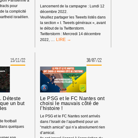
gion Parisienne a
tracts pour
Lancement de la campagne : Lundi 12
 de la complicité
décembre 2022.
artheid israélien.
Veuillez partager les Tweets listés dans
la section « I. Tweets généraux », avant
le début de la Twitterstorm.
FOUR
Twitterstorm : Mercredi 14 décembre
CAMPAGNE
…
2022,
CARREFOUR
UIL
:
KIT
15/11/22
30/07/22
OTTCARREFOUR
DE
LANCEMENT
SUR
LES
RÉSEAUX
SOCIAUX
l. Déteste
Le PSG et le FC Nantes ont
rque un but
choisi le mauvais côté de
des
l’histoire !
Le PSG et le FC Nantes sont arrivés
e football
dans l’Israël de l’apartheid pour un
dans quelques
“match amical” qui n’a absolument rien
d’amical.
ourner son