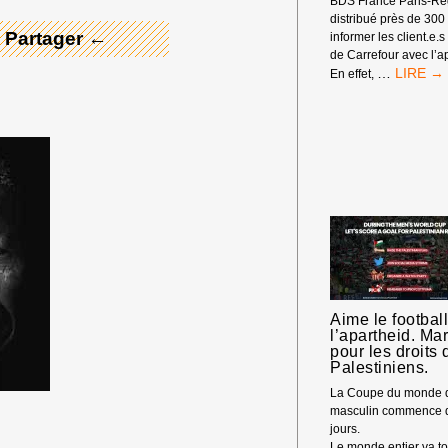
BDS France Paris-Ré
distribué près de 300 
 Partager ←
informer les client.e.s
de Carrefour avec l’ap
ACTION
…
En effet,
BDS AU
CARRE
PORTE
DE
MONTRE
POUR
#BOYC
Aime le footbal
l’apartheid. Ma
pour les droits 
Palestiniens.
La Coupe du monde d
masculin commence 
jours.
Le monde entier va t