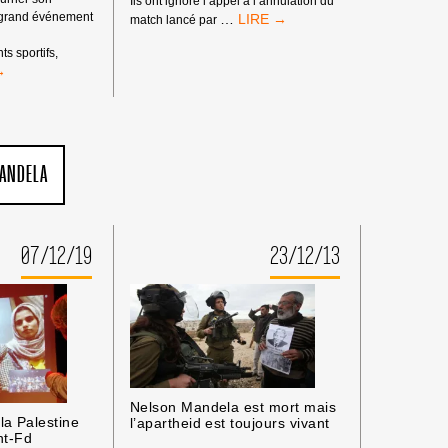
Ils ont ignoré l’appel à l’annulation du
LE
s grand événement
…
match lancé par
PSG
ET
s sportifs,
LE
FC
ALL.
NANTES
TE
ONT
THEID.
CHOISI
UE
LE
ANDELA
MAUVAIS
CÔTÉ
DE
L’HISTOIRE
07/12/19
23/12/13
S
!
INIENS.
Nelson Mandela est mort mais
la Palestine
l’apartheid est toujours vivant
nt-Fd