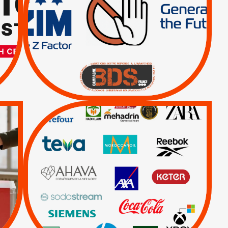
TRUMP, MACRON :
MÊME COMBAT
|
|
Actus
BOYCOTT DES
ENTREPRISES
|
|
Boycott militaire
Lettres d'interpellation
QUE BOYCOTTER ?
/
BOYCOTT
DÉSINVESTISSEMENT
|
|
|
Actus
Ahava
|
|
|
AXA
BNP
CAF
|
|
Carrefour
HP
|
Keter
|
Livres et brochures
|
|
Mehadrin
PUMA
|
Sodastream