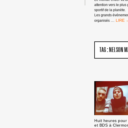
attention vers le plu
sportif de la planète.
Les grands événement
AIME
…
organisés
LE
FOOTB
DÉTES
L’APAR
MARQ
TAG :
NELSON M
UN
BUT
POUR
LES
DROIT
DES
PALEST
Huit heures pour 
et BDS à Clermo