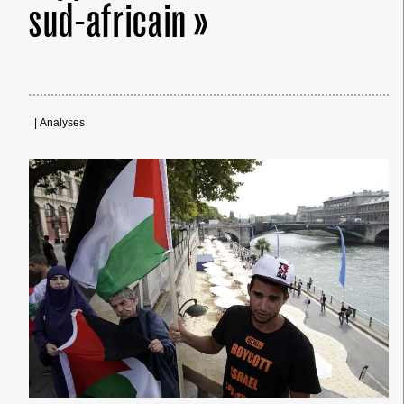
sud-africain »
|
Analyses
← Merci ! →