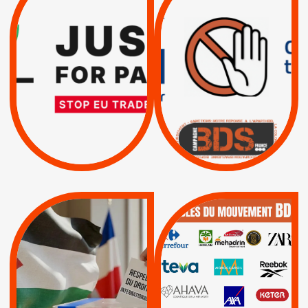
DROITS DE L’HOMME
RESPECT DU DROIT
PAR ISRAËL :
INTERNATIONAL ?
EXIGEONS LA
TRUMP, MACRON :
SUSPENSION
MÊME COMBAT
TOTALE DE
L’ACCORD
|
|
Actus
D’ASSOCIATION UE-
BOYCOTT DES
ENTREPRISES
ISRAËL
|
|
Boycott militaire
/
APPELS
SANCTIONS
Lettres d'interpellation
|
|
Actus
Pétitions
QUE BOYCOTTER ?
MUNICIPALES 2026 :
/
JE VOTE POUR LE
BOYCOTT
DÉSINVESTISSEME
RESPECT DU DROIT
|
|
|
Actus
Ahava
INTERNATIONAL EN
|
|
|
AXA
BNP
CAF
PALESTINE
|
|
Carrefour
HP
|
Keter