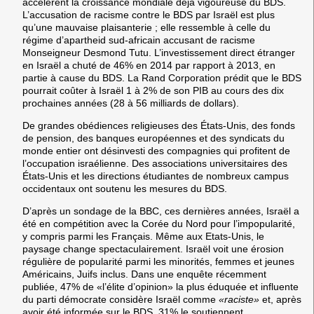
accélèrent la croissance mondiale déjà vigoureuse du BDS.
L’accusation de racisme contre le BDS par Israël est plus
qu’une mauvaise plaisanterie ; elle ressemble à celle du
régime d’apartheid sud-africain accusant de racisme
Monseigneur Desmond Tutu. L’investissement direct étranger
en Israël a chuté de 46% en 2014 par rapport à 2013, en
partie à cause du BDS. La Rand Corporation prédit que le BDS
pourrait coûter à Israël 1 à 2% de son PIB au cours des dix
prochaines années (28 à 56 milliards de dollars).
De grandes obédiences religieuses des États-Unis, des fonds
de pension, des banques européennes et des syndicats du
monde entier ont désinvesti des compagnies qui profitent de
l’occupation israélienne. Des associations universitaires des
États-Unis et les directions étudiantes de nombreux campus
occidentaux ont soutenu les mesures du BDS.
D’après un sondage de la BBC, ces dernières années, Israël a
été en compétition avec la Corée du Nord pour l’impopularité,
y compris parmi les Français. Même aux Etats-Unis, le
paysage change spectaculairement. Israël voit une érosion
régulière de popularité parmi les minorités, femmes et jeunes
Américains, Juifs inclus. Dans une enquête récemment
publiée, 47% de «l’élite d’opinion» la plus éduquée et influente
du parti démocrate considère Israël comme
«raciste»
et, après
avoir été informée sur le BDS, 31% le soutiennent.