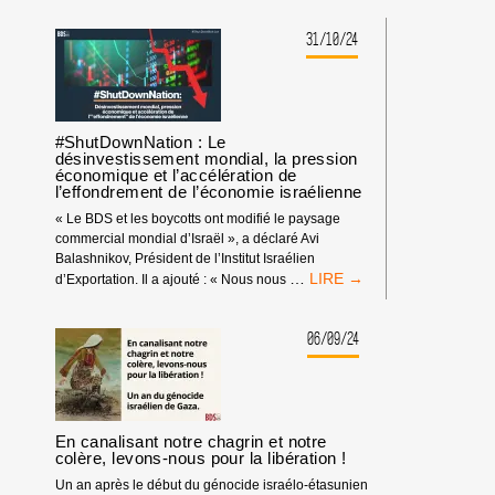
DE
QUI
TRANSFERTS
S’EFFONDRE
31/10/24
MARITIMES
:
ILLÉGAUX
130
AU
DES
PROFIT
MEILLEURS
D’ISRAËL.
ÉCONOMISTES
#ShutDownNation : Le
ISRAÉLIEN·NES
désinvestissement mondial, la pression
économique et l’accélération de
:
l’effondrement de l’économie israélienne
LA
«
« Le BDS et les boycotts ont modifié le paysage
SPIRALE
commercial mondial d’Israël », a déclaré Avi
DE
Balashnikov, Président de l’Institut Israélien
L’EFFONDREMENT
#SHUTDOWNNATION
…
d’Exportation. Il a ajouté : « Nous nous
»
:
D’ISRAËL
LE
DÉSINVESTISSEMENT
06/09/24
MONDIAL,
LA
PRESSION
ÉCONOMIQUE
ET
En canalisant notre chagrin et notre
L’ACCÉLÉRATION
colère, levons-nous pour la libération !
DE
Un an après le début du génocide israélo-étasunien