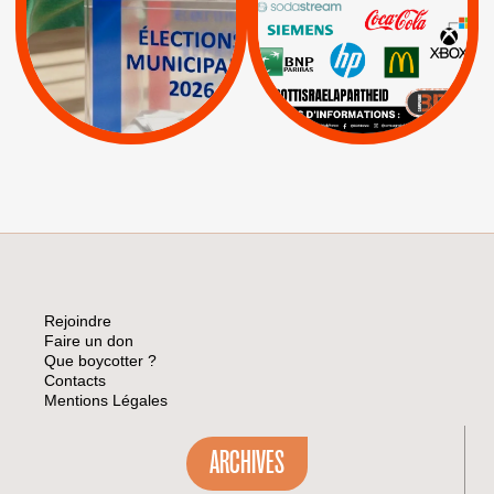
|
|
APPELS
Actus
|
Livres et brochures
Espaces Sans
Apartheid
|
|
Mehadrin
PUMA
|
Lettres d'interpellation
|
Sodastream
|
Pétitions
Visuels, tracts,
affiches,...
Rejoindre
Faire un don
Que boycotter ?
Contacts
Mentions Légales
ARCHIVES