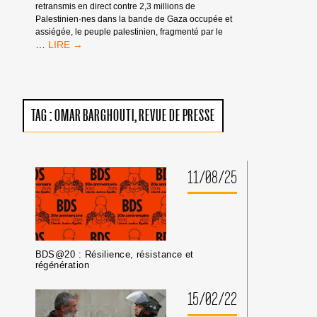
L’EFFONDREMENT
retransmis en direct contre 2,3 millions de
DE
Palestinien·nes dans la bande de Gaza occupée et
L’ÉCONOMIE
assiégée, le peuple palestinien, fragmenté par le
ISRAÉLIENNE
EN
…
CANALISANT
NOTRE
CHAGRIN
ET
NOTRE
TAG :
OMAR BARGHOUTI
REVUE DE PRESSE
COLÈRE,
LEVONS-
NOUS
POUR
LA
11/08/25
LIBÉRATION
!
BDS@20 : Résilience, résistance et
régénération
15/02/22