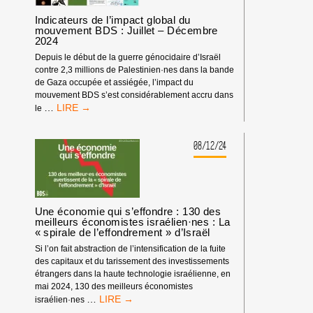
MER
LE
Indicateurs de l’impact global du
CONFIRMENT
mouvement BDS : Juillet – Décembre
2024
:
LES
Depuis le début de la guerre génocidaire d’Israël
ÉTATS
contre 2,3 millions de Palestinien·nes dans la bande
CÔTIERS
de Gaza occupée et assiégée, l’impact du
ET
mouvement BDS s’est considérablement accru dans
CEUX
INDICATEURS
…
le
QUI
DE
IMMATRICULENT
L’IMPACT
LES
GLOBAL
08/12/24
NAVIRES
DU
(DITS
MOUVEMENT
« ÉTATS
BDS
DU
:
PAVILLON »)
JUILLET
Une économie qui s’effondre : 130 des
ONT
–
meilleurs économistes israélien·nes : La
L’OBLIGATION
« spirale de l’effondrement » d’Israël
DÉCEMBRE
DE
2024
Si l’on fait abstraction de l’intensification de la fuite
CESSER
des capitaux et du tarissement des investissements
DE
étrangers dans la haute technologie israélienne, en
SE
mai 2024, 130 des meilleurs économistes
RENDRE
UNE
…
israélien·nes
COMPLICES
ÉCONOMIE