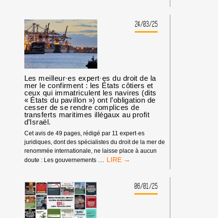
MET
EN
GARDE
24/03/25
CONTRE
UN
GÉNOCIDE
DEVENU
MOINS
VISIBLE
Les meilleur·es expert·es du droit de la
ALORS
mer le confirment : les États côtiers et
ceux qui immatriculent les navires (dits
QUE
« États du pavillon ») ont l’obligation de
TRUMP
cesser de se rendre complices de
ANNONCE
transferts maritimes illégaux au profit
LA
d’Israël.
DEUXIÈME
Cet avis de 49 pages, rédigé par 11 expert·es
PHASE
juridiques, dont des spécialistes du droit de la mer de
DU
renommée internationale, ne laisse place à aucun
«
LES
…
doute : Les gouvernements
CESSEZ-
MEILLEUR·ES
LE-
EXPERT·ES
FEU
DU
06/01/25
»
DROIT
DE
LA