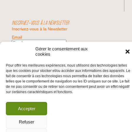
INSCRIVEZ-VOUS À LA NEWSLETTER
Inscrivez-vous à la Newsletter
Email
Gérer le consentement aux
cookies
Valider
Pour offrir les meilleures expériences, nous utilisons des technologies telles
que les cookies pour stocker et/ou accéder aux informations des appareils. Le
© 2026 | BDS France | Boycott Désinvestissement Sanctions, la réponse
fait de consentir à ces technologies nous permettra de traiter des données
citoyenne et non-violente à l'impunité d'Israël |
telles que le comportement de navigation ou les ID uniques sur ce site. Le fait
de ne pas consentir ou de retirer son consentement peut avoir un effet négatif
sur certaines caractéristiques et fonctions.
Accepter
Refuser