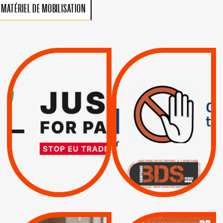
MATÉRIEL DE MOBILISATION
VIOLATIONS DES
TREIZIÈME APPEL.
DROITS DE L’HOMME
RESPECT DU DROIT
PAR ISRAËL :
INTERNATIONAL ?
EXIGEONS LA
TRUMP, MACRON :
SUSPENSION
MÊME COMBAT
TOTALE DE
L’ACCORD
|
|
Actus
D’ASSOCIATION UE-
BOYCOTT DES
ENTREPRISES
ISRAËL
|
|
Boycott militaire
/
APPELS
SANCTIONS
Lettres d'interpellation
|
|
Actus
Pétitions