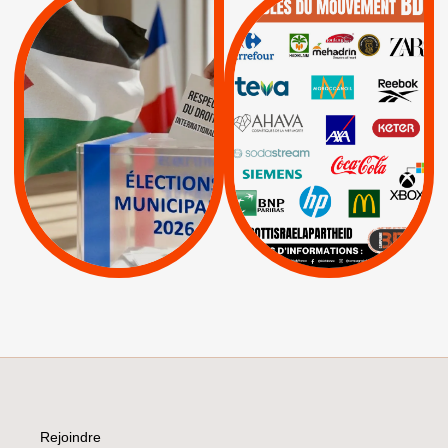
QUE BOYCOTTER ?
MUNICIPALES 2026 :
/
JE VOTE POUR LE
BOYCOTT
DÉSINVESTISSEME
RESPECT DU DROIT
|
|
|
Actus
Ahava
INTERNATIONAL EN
|
|
|
AXA
BNP
CAF
PALESTINE
|
|
Carrefour
HP
|
Keter
|
|
APPELS
Actus
|
Livres et brochures
Espaces Sans
Apartheid
|
|
Mehadrin
PUMA
|
Lettres d'interpellation
|
Sodastream
|
Pétitions
Visuels, tracts,
affiches,...
Rejoindre