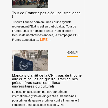
Tour de France : pas d’équipe israélienne
!
Jusqu’à l’année dernière, une équipe cycliste
représentant l’État israélien participait au Tour de
France, sous le nom de « Israël Premier Tech ».
Depuis de nombreuses années, la Campagne BDS
TOUR
…
France appelait à
DE
FRANCE
:
28/06/26
PAS
D’ÉQUIPE
ISRAÉLIENNE
!
Mandats d’arrêt de la CPI : pas de tribune
aux criminel·les de guerre israélien·nes
présumé·es dans les milieux
universitaires ou culturels
La mise en accusation par la Cour pénale
internationale (CPI) de dirigeant·es israélien·nes
pour crimes de guerre et crimes contre l’humanité à
l’encontre des Palestinien·nes de Gaza,