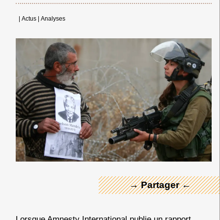
|
Actus
|
Analyses
← Merci ! →
→ Partager ←
Lorsque Amnesty International publie un rapport