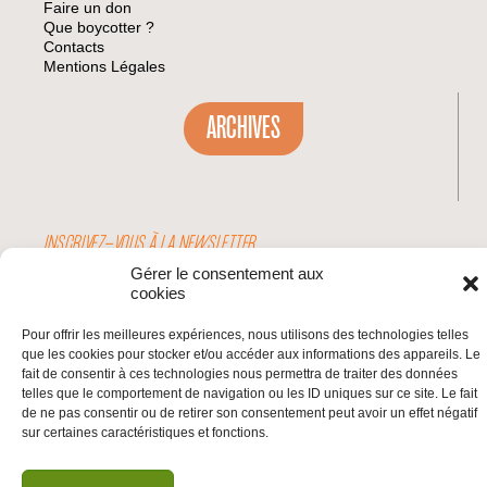
Faire un don
Que boycotter ?
Contacts
Mentions Légales
ARCHIVES
INSCRIVEZ-VOUS À LA NEWSLETTER
Inscrivez-vous à la Newsletter
Gérer le consentement aux
cookies
Email
Pour offrir les meilleures expériences, nous utilisons des technologies telles
que les cookies pour stocker et/ou accéder aux informations des appareils. Le
Valider
fait de consentir à ces technologies nous permettra de traiter des données
telles que le comportement de navigation ou les ID uniques sur ce site. Le fait
de ne pas consentir ou de retirer son consentement peut avoir un effet négatif
sur certaines caractéristiques et fonctions.
© 2026 | BDS France | Boycott Désinvestissement Sanctions, la réponse
citoyenne et non-violente à l'impunité d'Israël |