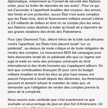
diplomatique, notamment au Conseil de sécurité des Nations
unies, pour lui éviter de répondre de ses actes”. Pour ce qui
est d’accorder à l’apartheid israélien des moyens, des armes,
des fonds et une protection, aucun État n’est aussi complice
que les États-Unis, dont le financement militaire annuel s’élève
à 3,8 milliards de dollars et dont on ne compte plus les vetos
aux Nations unies destinés à éviter qu’Israël ait à répondre de
ses graves violations des droits des Palestiniens.
Pour
citer
Desmond Tutu, défunt héros de la lutte sud-africaine
contre l’apartheid, les États-Unis placent Israël “sur un
piédestal”, au-dessus de toute critique et de toute obligation de
rendre des comptes. Le mouvement BDS fait campagne pour
faire descendre Israël de ce piédestal afin que ce régime soit
jugé et traité en vertu des principes universels du droit
international et des droits humains qui s’appliquent ailleurs. En
tant que contribuables finançant 20 pour cent du budget
militaire israélien et dont les élus au plus haut niveau ont
assuré l’impunité à Israël depuis des décennies, les Américains
peuvent et doivent refuser le maintien du statu quo, et
demander que l’obligation de rendre des comptes prenne la
place de la complicité.
Nous savons avec certitude que c’est exactement ce que
souhaite un pourcentage de plus en plus fort d’Américains. Un