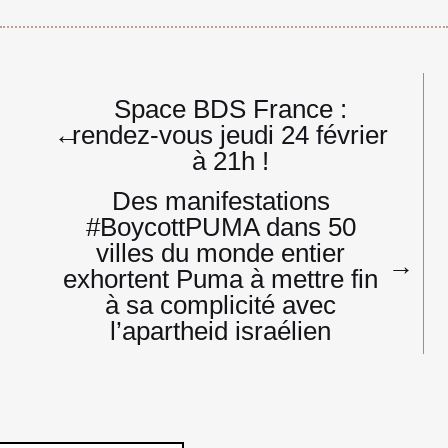
Navigation
Space BDS France :
de
←
rendez-vous jeudi 24 février
l’article
à 21h !
Des manifestations
#BoycottPUMA dans 50
villes du monde entier
→
exhortent Puma à mettre fin
à sa complicité avec
l’apartheid israélien