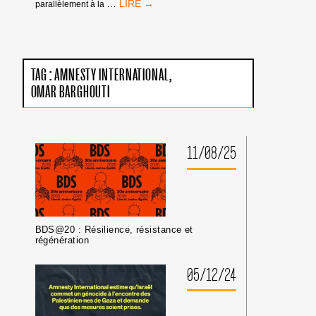
MANDATS
…
parallèlement à la
D’ARRÊT
DE
LA
CPI
:
TAG :
AMNESTY INTERNATIONAL
PAS
OMAR BARGHOUTI
DE
TRIBUNE
AUX
CRIMINEL·LES
DE
11/08/25
GUERRE
ISRAÉLIEN·NES
PRÉSUMÉ·ES
DANS
LES
MILIEUX
BDS@20 : Résilience, résistance et
UNIVERSITAIRES
régénération
OU
CULTURELS
05/12/24