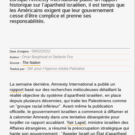
historique sur l’apartheid israélien, il est temps que
les Américains exigent que leur gouvernement
cesse d’être complice et prenne ses
responsabilités.
08/02/2022
Date d'origine :
Omar Barghouti et Stefanie Fox
Auteur :
The Nation
Source :
SM. pour l’Agence média Palestine
Traduit par :
La semaine dernière, Amnesty International a publié un
rapport
basé sur des recherches méticuleuses détaillant la
réalité objective du système d’apartheid israélien, en place
depuis plusieurs décennies, qui traite les Palestiniens comme
un “groupe racial inférieur”. Avant même la publication
officielle, le gouvernement israélien a commencé à diffamer et
à calomnier Amnesty dans une tentative désespérée pour
torpiller ce rapport accablant.
Yair Lapid
, ministre israélien des
Affaires étrangères, a résumé la préoccupation stratégique qui
hante son gouvernement : “Appeler Israël un État d’apartheid