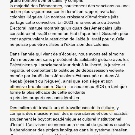
grand nombre d’Américains, y compris
la majorité des Démocrates
, soutiennent des sanctions ou une
action plus vigoureuse contre Israël en rapport avec les
colonies illégales. Un nombre croissant d’Américains juifs
partage cette conviction. En 2021, une
enquête
du Jewish
Electoral Institute montrait qu’un quart des Américains juifs
considéraient Israël comme un État d’apartheid. Soixante pour
cent approuvaient la restriction de l’aide à Israël pour qu’elle
ne puisse pas être utilisée à l’extension des colonies.
Dans l’année qui vient de s’écouler, nous avons été témoins
d’un mouvement sans précédent de solidarité globale avec les
Palestiniens qui proclament leur droit à la liberté, la justice et
l’égalité, et combattent la politique de dépossession violente
menée par Israël dans Jérusalem-Est occupée et dans Al-
Naqab (désert du Néguev), ainsi que son siège et son
offensive brutale contre Gaza
. Le soutien au BDS en tant que
forme la plus efficace de cette solidarité
a pris des proportions considérables
.
Des milliers de travailleurs et travailleuses de la culture
, y
compris des musicien·nes, des universitaires et des
cinéastes
,
soutiennent le boycott académique et culturel institutionnel
d’Israël. L’activisme économique a conduit de grandes sociétés
à abandonner des projets impliqués dans le système israélien