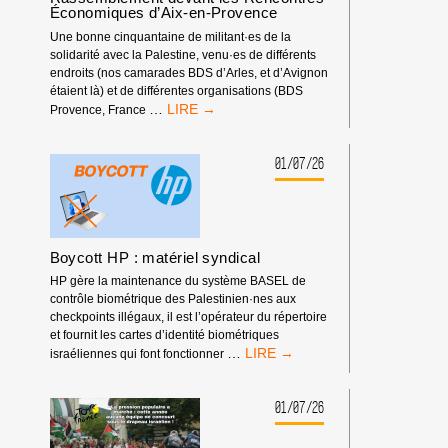
Économiques d’Aix-en-Provence
COMPÉTITIONS
INTERNATIONALES
Une bonne cinquantaine de militant·es de la
!
solidarité avec la Palestine, venu·es de différents
endroits (nos camarades BDS d’Arles, et d’Avignon
étaient là) et de différentes organisations (BDS
RASSEMBLEMENT
…
Provence, France
DEVANT
LES
RENCONTRES
01/07/26
ÉCONOMIQUES
D’AIX-
EN-
PROVENCE
Boycott HP : matériel syndical
HP gère la maintenance du système BASEL de
contrôle biométrique des Palestinien·nes aux
checkpoints illégaux, il est l’opérateur du répertoire
et fournit les cartes d’identité biométriques
BOYCOTT
…
israéliennes qui font fonctionner
HP
:
MATÉRIEL
01/07/26
SYNDICAL