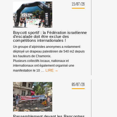
BDS
15/07/26
:
NOTRE
IMPACT
DEPUIS
LE
DÉBUT
Boycott sportif : la Fédération israélienne
d’escalade doit être exclue des
DE
compétitions internationales !
L’ANNÉE
2026
Un groupe d’alpinistes anonymes a notamment
déployé un drapeau palestinien de 540 m2 depuis
les hauteurs de Chamonix.
Plusieurs collectifs locaux, nationaux et
internationaux ont également organisé une
BOYCOTT
…
manifestation le 10
SPORTIF
:
LA
05/07/26
FÉDÉRATION
ISRAÉLIENNE
D’ESCALADE
DOIT
ÊTRE
EXCLUE
Rassemblement devant les Rencontres
DES