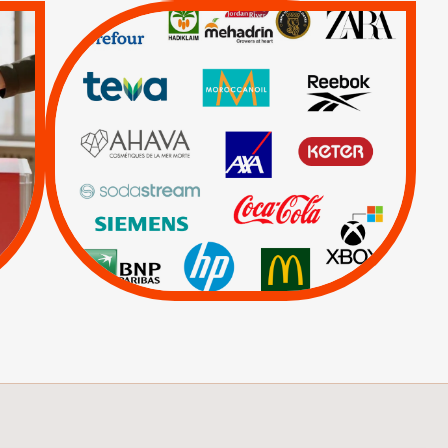
QUE BOYCOTTER ?
/
BOYCOTT
DÉSINVESTISSEMENT
|
|
|
Actus
Ahava
|
|
|
AXA
BNP
CAF
|
|
Carrefour
HP
|
Keter
|
Livres et brochures
|
|
Mehadrin
PUMA
|
Sodastream
Visuels, tracts,
affiches,...