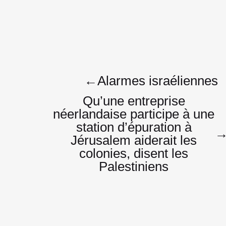
Navigatio
←
Alarmes israéliennes
Qu’une entreprise
néerlandaise participe à une
de
station d’épuration à
Jérusalem aiderait les
colonies, disent les
l’article
Palestiniens