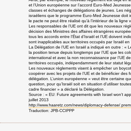
et l’Union européenne sur l’accord Euro-Med Jeunesse,
classes et échanges de délégations de jeunes. Les négo
israéliens que le programme Euro-Med Jeunesse doit incl
le pacte ne peut être réalisé qu’à l’intérieur de la ligne 
Les responsables de l’UE ont dit que les nouveaux règl
décision des Ministres des affaires étrangères europée
tous les accords entre l’État d’Israël et l’UE doivent in
sont inapplicables aux territoires occupés par Israël en
La Délégation de l’UE en Israël a indiqué en outre : « 
la position tenue depuis longtemps par l’UE que les colon
international et avec la non reconnaissance par l’UE de
territoires occupés, indépendamment de leur statut légal 
Les nouveaux règlements visent à empêcher un boycott c
coopérer avec les projets de l’UE et de bénéficier des f
délégation. L’union européenne « veut être certaine que 
question, pour qu’Israël soit en situation d’utiliser toute
cadre financier » a déclaré la Délégation.
Source : « EU: Future agreements with Israel won’t appl
juillet 2013
http://www.haaretz.com/news/diplomacy-defense/.pre
Traduction: JPB-CCIPPP