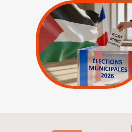
MUNICIPALES 2026 :
JE VOTE POUR LE
RESPECT DU DROIT
INTERNATIONAL EN
PALESTINE
|
|
APPELS
Actus
Espaces Sans
Apartheid
|
Lettres d'interpellation
|
Pétitions