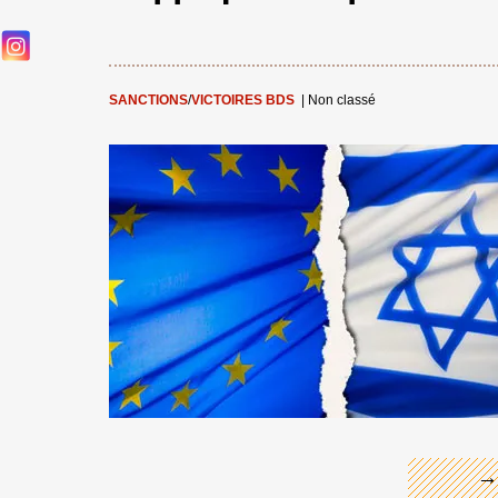
SANCTIONS
/
VICTOIRES BDS
|
Non classé
←
→