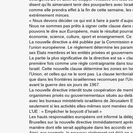
disent qu’ils aimeraient tenir des pourparlers avec Isra
comme elle prendra effet à la fin de cette semaine, le
extrêmement minces.
« Nous devons décider ce qui est à faire à partir d’aujou
Nous ne sommes pas prêts à signer cette clause dans
pouvons le dire aux Européens, mais le résultat pourrai
économie, science, culture, sport et enseignement. Ce 
La nouvelle directive a été publiée par la Commission e
l’union européenne. Le règlement détermine les paramè
ses Etats membres et les entités privées et gouvernem
La partie la plus significative de la directive est sa « cla
première fois comme une règle contraignante dans tous
Israël. Cette nouvelle clause détermine les zones en Isr
l’Union, et celles qui ne le sont pas. La clause territor
que dans les frontières israéliennes reconnues par l’Un
avant la guerre des six jours de 1967.
La nouvelle directive interdit toute coopération de m
organismes privés ou gouvernementaux situés au-delà de
avec les bureaux ministériels israéliens de Jérusalem E
seulement si les activités elles-mêmes sont menées dan
L’UE : « Empêcher le boycott d’Israël »
Les hauts responsables européens ont informé la délég
Bruxelles sur la nouvelle directive immédiatement après 
manière dont elle serait appliquée dans les accords en 
Ainsi, par exemple, le nouveau règlement est déjà en ap