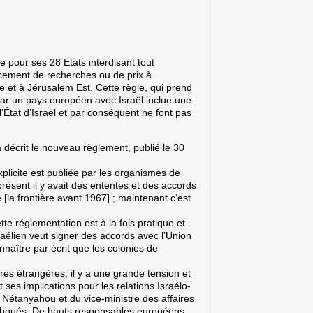
 pour ses 28 Etats interdisant tout
ncement de recherches ou de prix à
e et à Jérusalem Est. Cette règle, qui prend
 par un pays européen avec Israël inclue une
l’État d’Israël et par conséquent ne font pas
décrit le nouveau règlement, publié le 30
 explicite est publiée par les organismes de
résent il y avait des ententes et des accords
 [la frontière avant 1967] ; maintenant c’est
tte réglementation est à la fois pratique et
raélien veut signer des accords avec l’Union
aître par écrit que les colonies de
res étrangères, il y a une grande tension et
 ses implications pour les relations Israélo-
 Nétanyahou et du vice-ministre des affaires
s échoués. De hauts responsables européens