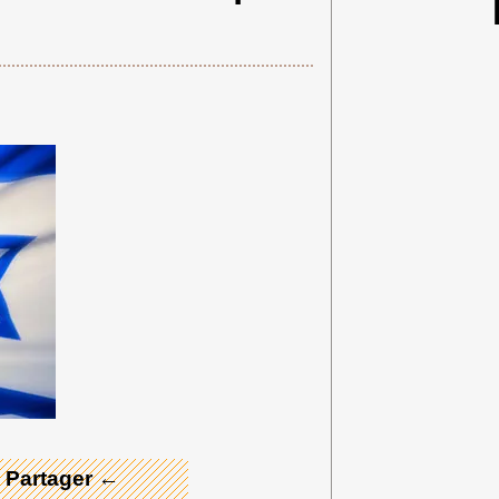
 Merci ! →
 Partager ←