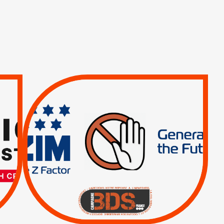
TREIZIÈME APPEL.
RESPECT DU DROIT
INTERNATIONAL ?
TRUMP, MACRON :
MÊME COMBAT
|
|
Actus
BOYCOTT DES
ENTREPRISES
|
|
Boycott militaire
Lettres d'interpellation