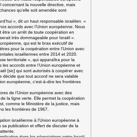
ël concernant la nouvelle directive, mais
s chances qu’elle soit amendée sont
rd’hui », dit un haut responsable israélien. «
 nos accords avec l’Union européenne. Nous
t être un arrêt de toute coopération en
serait très dommageable pour Israël ».
uropéenne, qui est le bras exécutif de
tres pour la coopération entre l’Union avec
entales israéliennes entre 2014 et 2020.
use territoriale », qui apparaîtra pour la
 les accords entre l’Union européenne et
aël [sic] qui sont autorisés à coopérer avec
iale décide que tout accord ne sera valable
ion européenne, c’est-à-dire les frontières
embres de l’Union européenne avec des
 la ligne verte. Elle permet la coopération
st, comme le Ministère de la justice, mais
s les frontières de 1967.
ation israélienne à l’Union européenne à
sa publication et offert de discuter de la
attente.
plication dans les négociations entre Israël