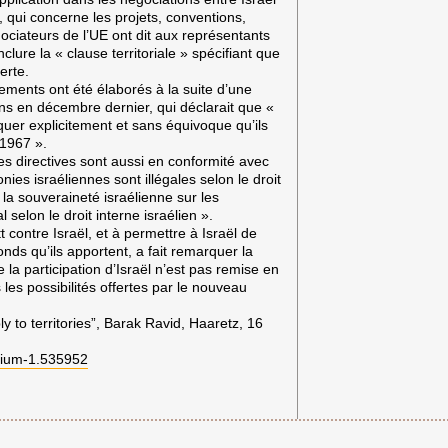
 qui concerne les projets, conventions,
ciateurs de l’UE ont dit aux représentants
ure la « clause territoriale » spécifiant que
verte.
ements ont été élaborés à la suite d’une
ns en décembre dernier, qui déclarait que «
diquer explicitement et sans équivoque qu’ils
 1967 ».
Les directives sont aussi en conformité avec
ies israéliennes sont illégales selon le droit
 la souveraineté israélienne sur les
selon le droit interne israélien ».
ontre Israël, et à permettre à Israël de
onds qu’ils apportent, a fait remarquer la
la participation d’Israël n’est pas remise en
s les possibilités offertes par le nouveau
y to territories”, Barak Ravid, Haaretz, 16
mium-1.535952