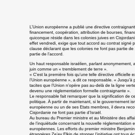
L’Union européenne a publié une directive contraignante
financement, coopération, attribution de bourses, fina
quiconque réside dans les colonies juives en Cisjordani
effet vendredi, exige que tout accord au contrat signé
clause déclarant que les colonies ne font pas partie de 
partie de l’accord.
Un haut responsable israélien, parlant anonymement, a 
juin comme un « tremblement de terre ».
« C’est la première fois qu’une telle directive officielle
l’Union européenne », a dit ce responsable. « Jusqu’à p
tacites que l’Union n’opère pas au-delà de la ligne verte
devenu une réglementation formelle contraignante ».
Le responsable fait remarquer que la signification de ce
politique. À partir de maintenant, si le gouvernement is
européenne ou un de ses Etats membres, il devra reconn
Cisjordanie ne font pas partie d’Israël.
Au bureau du Premier ministre et au Ministère des affai
de l’inquiétude concernant la nouvelle réglementation et
européennes. Les efforts du premier ministre Benjamin
étrangères Ze’ev Elkin de stopper l’initiative ont tou