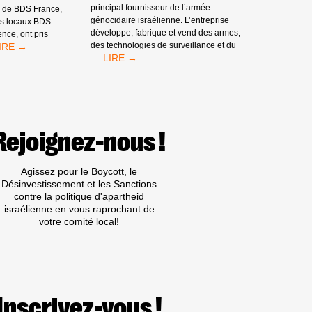
principal fournisseur de l’armée
s de BDS France,
génocidaire israélienne. L’entreprise
tés locaux BDS
développe, fabrique et vend des armes,
nce, ont pris
XA
des technologies de surveillance et du
STOP
…
ONDS
À
OUR
L’APPROVISIONNEMENT
E
GÉNOCIDAIRE
ROGRÈS
:
UMAIN,
PARTICIPEZ
ARTENAIRE
À
E
Rejoignez-nous !
LA
ESTIVALS
SEMAINE
MONDIALE
Agissez pour le Boycott, le
D’ACTION
Désinvestissement et les Sanctions
BDS
contre la politique d'apartheid
CONTRE
israélienne en vous raprochant de
ELBIT
votre comité local!
SYSTEMS
Inscrivez-vous !