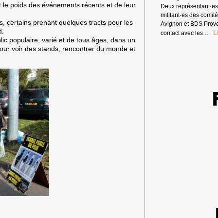
t le poids des événements récents et de leur
Deux représentant·e
militant·es des comi
 certains prenant quelques tracts pour les
Avignon et BDS Prove
d.
A
…
contact avec les
ic populaire, varié et de tous âges, dans un
F
pour voir des stands, rencontrer du monde et
P
L
P
H
P
D
F