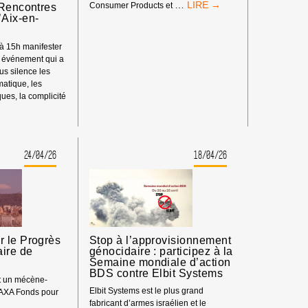
CARREFOUR
…
Consumer Products et
 Rencontres
DOIT
Aix-en-
QUITTER
ISRAËL
t à 15h manifester
!
t événement qui a
us silence les
imatique, les
ues, la complicité
ENT
24/04/26
18/04/26
S
 le Progrès
Stop à l’approvisionnement
aire de
génocidaire : participez à la
Semaine mondiale d’action
BDS contre Elbit Systems
nt un mécène-
Elbit Systems est le plus grand
 AXA Fonds pour
fabricant d’armes israélien et le