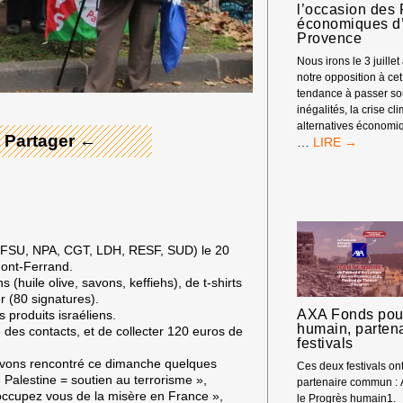
l’occasion des
économiques d’
Provence
 Merci ! →
Nous irons le 3 juille
notre opposition à ce
tendance à passer so
inégalités, la crise cl
alternatives économiq
 Partager ←
RASSEMBLEM
…
À
L’OCCASION
DES
RENCONTRES
ÉCONOMIQUE
D’AIX-
S, FSU, NPA, CGT, LDH, RESF, SUD) le 20
EN-
mont-Ferrand.
PROVENCE
(huile olive, savons, keffiehs), de t-shirts
r (80 signatures).
AXA Fonds pour
 produits israéliens.
humain, parten
 des contacts, et de collecter 120 euros de
festivals
avons rencontré ce dimanche quelques
Ces deux festivals o
 Palestine = soutien au terrorisme »,
partenaire commun :
« occupez vous de la misère en France »,
le Progrès humain1.