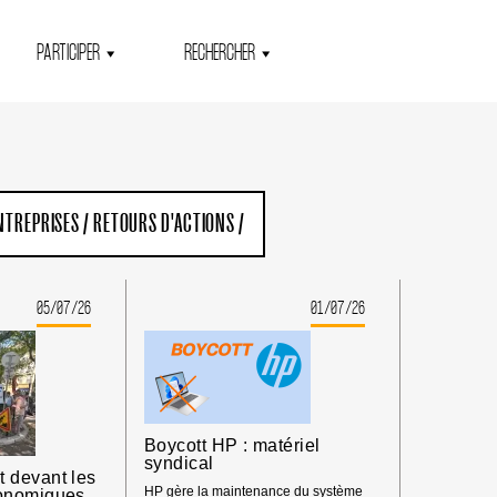
PARTICIPER
RECHERCHER
NTREPRISES
/
RETOURS D'ACTIONS
/
05/07/26
01/07/26
Boycott HP : matériel
syndical
 devant les
HP gère la maintenance du système
onomiques