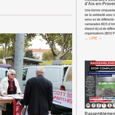
d’Aix-en-Prove
Une bonne cinquantai
de la solidarité avec 
venu·es de différents
camarades BDS d’Arle
étaient là) et de diffé
organisations (BDS P
RASSEMBLEM
…
DEVANT
LES
RENCONTRES
ÉCONOMIQUE
D’AIX-
EN-
PROVENCE
Rassemblemen