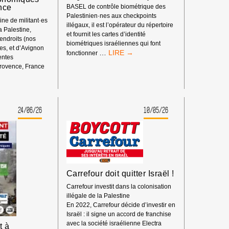
nce
BASEL de contrôle biométrique des
Palestinien·nes aux checkpoints
ne de militant·es
illégaux, il est l’opérateur du répertoire
la Palestine,
et fournit les cartes d’identité
 endroits (nos
biométriques israéliennes qui font
s, et d’Avignon
BOYCOTT
…
fonctionner
rentes
HP
rovence, France
:
ENT
MATÉRIEL
SYNDICAL
24/06/26
10/05/26
S
Carrefour doit quitter Israël !
Carrefour investit dans la colonisation
illégale de la Palestine
En 2022, Carrefour décide d’investir en
Israël : il signe un accord de franchise
avec la société israélienne Electra
t à