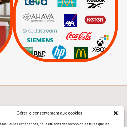
|
|
|
Actus
Ahava
|
|
|
AXA
BNP
CAF
|
|
Carrefour
HP
|
Keter
|
Livres et brochures
|
|
Mehadrin
PUMA
|
Sodastream
Visuels, tracts,
affiches,...
INSCRIVEZ-VOUS À LA NEWSLETTER
Gérer le consentement aux cookies
Inscrivez-vous à la Newsletter
les meilleures expériences, nous utilisons des technologies telles que les
Email