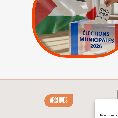
RESPECT DU DROIT
INTERNATIONAL EN
PALESTINE
|
|
APPELS
Actus
Espaces Sans
Apartheid
|
Lettres d'interpellation
|
Pétitions
ARCHIVES
Pour offrir 