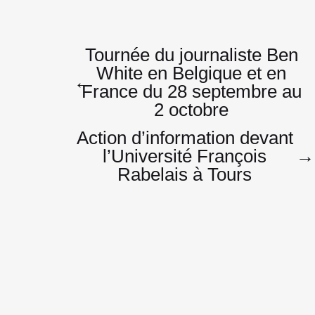
Navigatio
Tournée du journaliste Ben
White en Belgique et en
←
France du 28 septembre au
de
2 octobre
Action d’information devant
l’Université François
→
l’article
Rabelais à Tours