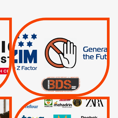
TREIZIÈME APPEL.
RESPECT DU DROIT
INTERNATIONAL ?
TRUMP, MACRON :
MÊME COMBAT
|
|
Actus
BOYCOTT DES
ENTREPRISES
|
|
Boycott militaire
Lettres d'interpellation
QUE BOYCOTTER ?
/
BOYCOTT
DÉSINVESTISSEMENT