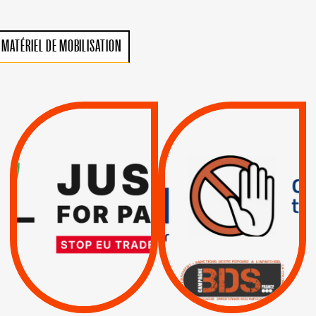
MATÉRIEL DE MOBILISATION
VIOLATIONS DES
TREIZIÈME APPEL.
DROITS DE L’HOMME
RESPECT DU DROIT
PAR ISRAËL :
INTERNATIONAL ?
EXIGEONS LA
TRUMP, MACRON :
SUSPENSION
MÊME COMBAT
TOTALE DE
L’ACCORD
|
|
Actus
D’ASSOCIATION UE-
BOYCOTT DES
ENTREPRISES
ISRAËL
|
|
Boycott militaire
/
APPELS
SANCTIONS
Lettres d'interpellation
|
|
Actus
Pétitions