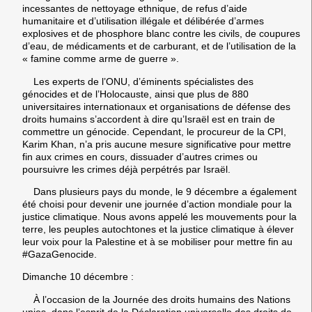
incessantes de nettoyage ethnique, de refus d’aide
humanitaire et d’utilisation illégale et délibérée d’armes
explosives et de phosphore blanc contre les civils, de coupures
d’eau, de médicaments et de carburant, et de l’utilisation de la
« famine comme arme de guerre ».
Les experts de l’ONU, d’éminents spécialistes des
génocides et de l’Holocauste, ainsi que plus de 880
universitaires internationaux et organisations de défense des
droits humains s’accordent à dire qu’Israël est en train de
commettre un génocide. Cependant, le procureur de la CPI,
Karim Khan, n’a pris aucune mesure significative pour mettre
fin aux crimes en cours, dissuader d’autres crimes ou
poursuivre les crimes déjà perpétrés par Israël.
Dans plusieurs pays du monde, le 9 décembre a également
été choisi pour devenir
une journée d’action mondiale pour la
justice climatique
. Nous avons appelé les mouvements pour la
terre, les peuples autochtones et la justice climatique à élever
leur voix pour la Palestine et à se mobiliser pour mettre fin au
#GazaGenocide.
Dimanche 10 décembre :
À l’occasion de la Journée des
droits humains des Nations
unies
, dans l’esprit de la Déclaration universelle des droits de