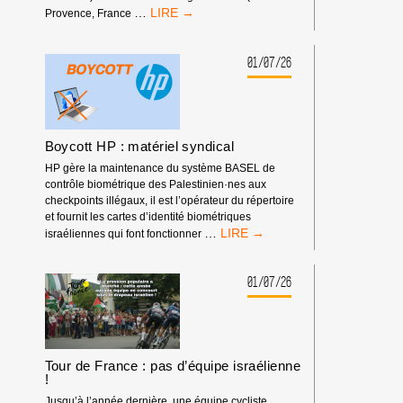
RASSEMBLEMENT
…
Provence, France
DEVANT
LES
RENCONTRES
01/07/26
ÉCONOMIQUES
D’AIX-
EN-
PROVENCE
Boycott HP : matériel syndical
HP gère la maintenance du système BASEL de
contrôle biométrique des Palestinien·nes aux
checkpoints illégaux, il est l’opérateur du répertoire
et fournit les cartes d’identité biométriques
BOYCOTT
…
israéliennes qui font fonctionner
HP
:
MATÉRIEL
01/07/26
SYNDICAL
Tour de France : pas d’équipe israélienne
!
Jusqu’à l’année dernière, une équipe cycliste