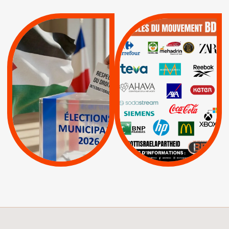
QUE BOYCOTTER ?
MUNICIPALES 2026 :
/
JE VOTE POUR LE
BOYCOTT
DÉSINVESTISSEME
RESPECT DU DROIT
|
|
|
Actus
Ahava
INTERNATIONAL EN
|
|
|
AXA
BNP
CAF
PALESTINE
|
|
Carrefour
HP
|
Keter
|
|
APPELS
Actus
|
Livres et brochures
Espaces Sans
Apartheid
|
|
Mehadrin
PUMA
|
Lettres d'interpellation
|
Sodastream
|
Pétitions
Visuels, tracts,
affiches,...