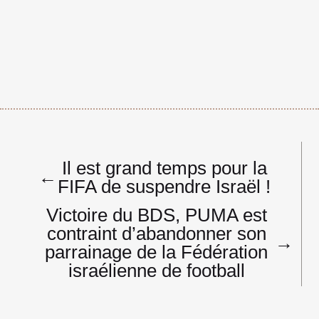
Navigation
Il est grand temps pour la
de
←
FIFA de suspendre Israël !
l’article
Victoire du BDS, PUMA est
contraint d’abandonner son
→
parrainage de la Fédération
israélienne de football