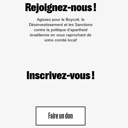
:
Rejoignez-nous !
PAS
DE
TRIBUNE
Agissez pour le Boycott, le
AUX
Désinvestissement et les Sanctions
CRIMINEL·LES
contre la politique d'apartheid
DE
israélienne en vous raprochant de
GUERRE
votre comité local!
ISRAÉLIEN·NES
PRÉSUMÉ·ES
DANS
LES
MILIEUX
UNIVERSITAIRES
OU
Inscrivez-vous !
CULTURELS
Faire un don