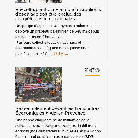
LE
DÉBUT
Boycott sportif : la Fédération israélienne
d’escalade doit être exclue des
DE
compétitions internationales !
L’ANNÉE
2026
Un groupe d’alpinistes anonymes a notamment
déployé un drapeau palestinien de 540 m2 depuis
les hauteurs de Chamonix.
Plusieurs collectifs locaux, nationaux et
internationaux ont également organisé une
BOYCOTT
…
manifestation le 10
SPORTIF
:
LA
05/07/26
FÉDÉRATION
ISRAÉLIENNE
D’ESCALADE
DOIT
ÊTRE
EXCLUE
Rassemblement devant les Rencontres
DES
Économiques d’Aix-en-Provence
COMPÉTITIONS
INTERNATIONALES
Une bonne cinquantaine de militant·es de la
!
solidarité avec la Palestine, venu·es de différents
endroits (nos camarades BDS d’Arles, et d’Avignon
étaient là) et de différentes organisations (BDS