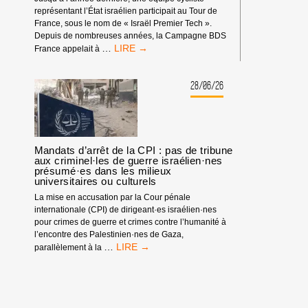
représentant l’État israélien participait au Tour de
France, sous le nom de « Israël Premier Tech ».
Depuis de nombreuses années, la Campagne BDS
TOUR
…
France appelait à
DE
FRANCE
:
28/06/26
PAS
D’ÉQUIPE
ISRAÉLIENNE
!
Mandats d’arrêt de la CPI : pas de tribune
aux criminel·les de guerre israélien·nes
présumé·es dans les milieux
universitaires ou culturels
La mise en accusation par la Cour pénale
internationale (CPI) de dirigeant·es israélien·nes
pour crimes de guerre et crimes contre l’humanité à
l’encontre des Palestinien·nes de Gaza,
MANDATS
…
parallèlement à la
D’ARRÊT
DE
LA
CPI