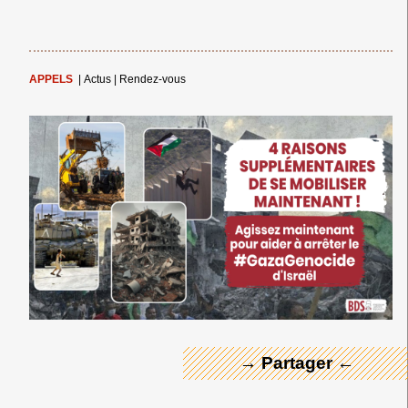
APPELS
|
Actus
|
Rendez-vous
← Merci ! →
→ Partager ←