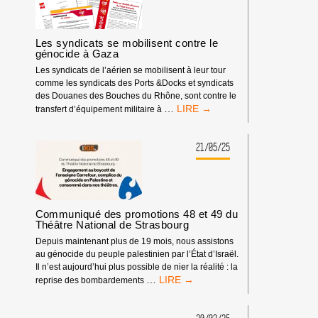
UN
GÉNOCIDE
SIGNIFIE
Les syndicats se mobilisent contre le
LA
génocide à Gaza
COMPLICITÉ
Les syndicats de l’aérien se mobilisent à leur tour
comme les syndicats des Ports &Docks et syndicats
des Douanes des Bouches du Rhône, sont contre le
LES
…
transfert d’équipement militaire à
SYNDICATS
SE
MOBILISENT
21/05/25
CONTRE
LE
GÉNOCIDE
À
GAZA
Communiqué des promotions 48 et 49 du
Théâtre National de Strasbourg
Depuis maintenant plus de 19 mois, nous assistons
au génocide du peuple palestinien par l’État d’Israël.
Il n’est aujourd’hui plus possible de nier la réalité : la
COMMUNIQUÉ
…
reprise des bombardements
DES
PROMOTIONS
48