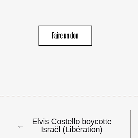
Faire un don
Navigation
Elvis Costello boycotte
de
←
Israël (Libération)
l’article