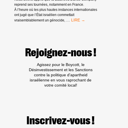
reprend ses tournées, notamment en France.
À l’heure où les plus hautes instances internationales
ont jugé que l’État israélien commettait
APPEL
…
vraisemblablement un génocide,
À
ACTION
:
BOYCOTT
DE
Rejoignez-nous !
L’INSTITUTION
CULTURELLE
ISRAÉLIENNE
Agissez pour le Boycott, le
COMPLICE
Désinvestissement et les Sanctions
« BATSHEVA
contre la politique d'apartheid
DANCE
israélienne en vous raprochant de
COMPANY »
votre comité local!
Inscrivez-vous !