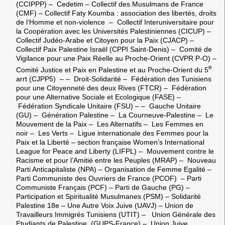
(CCIPPP) – Cedetim – Collectif des Musulmans de France
(CMF) – Collectif Faty Koumba : association des libertés, droits
de l’Homme et non-violence – Collectif Interuniversitaire pour
la Coopération avec les Universités Palestiniennes (CICUP) –
Collectif Judéo-Arabe et Citoyen pour la Paix (CJACP) –
Collectif Paix Palestine Israël (CPPI Saint-Denis) – Comité de
Vigilance pour une Paix Réelle au Proche-Orient (CVPR P-O) –
e
Comité Justice et Paix en Palestine et au Proche-Orient du 5
arrt (CJPP5) – – Droit-Solidarité – Fédération des Tunisiens
pour une Citoyenneté des deux Rives (FTCR) – Fédération
pour une Alternative Sociale et Ecologique (FASE) –
Fédération Syndicale Unitaire (FSU) – – Gauche Unitaire
(GU) – Génération Palestine – La Courneuve-Palestine – Le
Mouvement de la Paix – Les Alternatifs – Les Femmes en
noir – Les Verts – Ligue internationale des Femmes pour la
Paix et la Liberté – section française Women’s International
League for Peace and Liberty (LIFPL) – Mouvement contre le
Racisme et pour l’Amitié entre les Peuples (MRAP) – Nouveau
Parti Anticapitaliste (NPA) – Organisation de Femme Egalité –
Parti Communiste des Ouvriers de France (PCOF) – Parti
Communiste Français (PCF) – Parti de Gauche (PG) –
Participation et Spiritualité Musulmanes (PSM) – Solidarité
Palestine 18e – Une Autre Voix Juive (UAVJ) – Union de
Travailleurs Immigrés Tunisiens (UTIT) – Union Générale des
Etudiants de Palestine (GUPS-France) – Union Juive