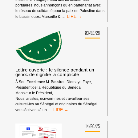
portuaires, nous annonçons qu’en partenariat avec
le réseau de solidarité pour la paix en Palestine dans
PROJECTION
…
le bassin ouest Marseille &
DU
FILM
PORTUALI
03/02/26
À
PORT-
DE-
BOUC
Lettre ouverte : le silence pendant un
génocide signifie la complicité
À Son Excellence M. Bassirou Diomaye Faye,
Président de la République du Sénégal
Monsieur le Président,
Nous, artistes, écrivain·nes et travailleur·ses
culturel·les au Sénégal et originaires du Sénégal
LETTRE
…
vous écrivons à un
OUVERTE
:
LE
14/06/25
SILENCE
PENDANT