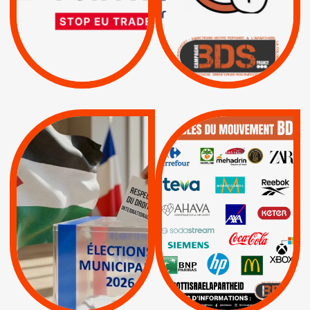
|
|
Actus
D’ASSOCIATION UE-
BOYCOTT DES
ENTREPRISES
ISRAËL
|
|
Boycott militaire
/
APPELS
SANCTIONS
Lettres d'interpellation
|
|
Actus
Pétitions
QUE BOYCOTTER ?
MUNICIPALES 2026 :
/
JE VOTE POUR LE
BOYCOTT
DÉSINVESTISSEME
RESPECT DU DROIT
|
|
|
Actus
Ahava
INTERNATIONAL EN
|
|
|
AXA
BNP
CAF
PALESTINE
|
|
Carrefour
HP
|
Keter
|
|
APPELS
Actus
|
Livres et brochures
Espaces Sans
Apartheid
|
|
Mehadrin
PUMA
|
Lettres d'interpellation
|
Sodastream
|
Pétitions
Visuels, tracts,
affiches,...