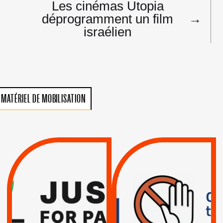
Les cinémas Utopia
déprogramment un film
→
israélien
MATÉRIEL DE MOBILISATION
VIOLATIONS DES
TREIZIÈME APPEL.
DROITS DE L’HOMME
RESPECT DU DROIT
PAR ISRAËL :
INTERNATIONAL ?
EXIGEONS LA
TRUMP, MACRON :
SUSPENSION
MÊME COMBAT
TOTALE DE
L’ACCORD