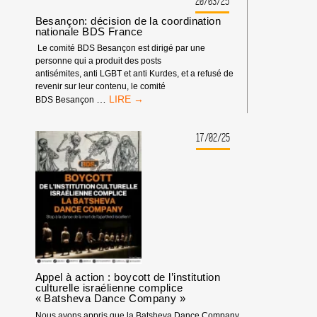
20/03/25
ET
Besançon: décision de la coordination
49
nationale BDS France
DU
Le comité BDS Besançon est dirigé par une
THÉÂTRE
personne qui a produit des posts
NATIONAL
antisémites, anti LGBT et anti Kurdes, et a refusé de
DE
revenir sur leur contenu, le comité
STRASBOURG
BESANÇON:
…
BDS Besançon
DÉCISION
DE
LA
17/02/25
COORDINATION
NATIONALE
BDS
FRANCE
Appel à action : boycott de l’institution
culturelle israélienne complice
« Batsheva Dance Company »
Nous avons appris que la Batsheva Dance Company