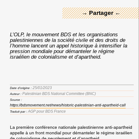
→ Partager ←
L’OLP, le mouvement BDS et les organisations
palestiniennes de la société civile et des droits de
l’homme lancent un appel historique à intensifier la
pression mondiale pour démanteler le régime
israélien de colonialisme et d’apartheid.
25/01/2023
Date d'origine :
Palestinian BDS National Committee (BNC)
Auteur :
Source :
https://bdsmovement.net/news/historic-palestinian-anti-apartheid-call
AGP pour BDS France
Traduit par :
La première conférence nationale palestinienne anti-apartheid
appelle à un front mondial pour démanteler le régime israélien
de colonialisme de peuplement et d’apartheid