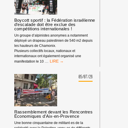
IMPACT
DEPUIS
LE
DÉBUT
Boycott sportif : la Fédération israélienne
d’escalade doit être exclue des
DE
compétitions internationales !
L’ANNÉE
2026
Un groupe d’alpinistes anonymes a notamment
déployé un drapeau palestinien de 540 m2 depuis
les hauteurs de Chamonix.
Plusieurs collectifs locaux, nationaux et
internationaux ont également organisé une
BOYCOTT
…
manifestation le 10
SPORTIF
:
LA
05/07/26
FÉDÉRATION
ISRAÉLIENNE
D’ESCALADE
DOIT
ÊTRE
EXCLUE
Rassemblement devant les Rencontres
DES
Économiques d’Aix-en-Provence
COMPÉTITIONS
INTERNATIONALES
Une bonne cinquantaine de militant·es de la
!