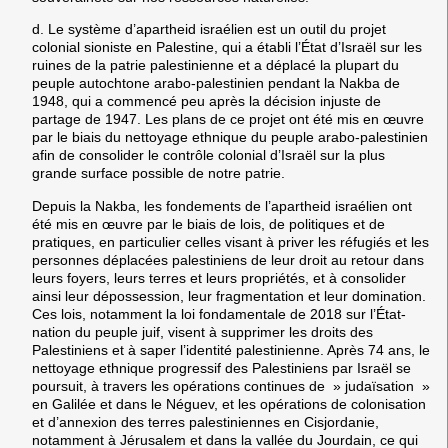
d. Le système d’apartheid israélien est un outil du projet
colonial sioniste en Palestine, qui a établi l’État d’Israël sur les
ruines de la patrie palestinienne et a déplacé la plupart du
peuple autochtone arabo-palestinien pendant la Nakba de
1948, qui a commencé peu après la décision injuste de
partage de 1947. Les plans de ce projet ont été mis en œuvre
par le biais du nettoyage ethnique du peuple arabo-palestinien
afin de consolider le contrôle colonial d’Israël sur la plus
grande surface possible de notre patrie.
Depuis la Nakba, les fondements de l’apartheid israélien ont
été mis en œuvre par le biais de lois, de politiques et de
pratiques, en particulier celles visant à priver les réfugiés et les
personnes déplacées palestiniens de leur droit au retour dans
leurs foyers, leurs terres et leurs propriétés, et à consolider
ainsi leur dépossession, leur fragmentation et leur domination.
Ces lois, notamment la loi fondamentale de 2018 sur l’État-
nation du peuple juif, visent à supprimer les droits des
Palestiniens et à saper l’identité palestinienne. Après 74 ans, le
nettoyage ethnique progressif des Palestiniens par Israël se
poursuit, à travers les opérations continues de » judaïsation »
en Galilée et dans le Néguev, et les opérations de colonisation
et d’annexion des terres palestiniennes en Cisjordanie,
notamment à Jérusalem et dans la vallée du Jourdain, ce qui