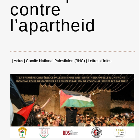
contre
l’apartheid
|
Actus
|
Comité National Palestinien (BNC)
|
Lettres d'infos
← Merci ! →