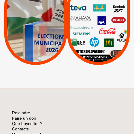
RESPECT DU DROIT
|
|
|
Actus
Ahava
INTERNATIONAL EN
|
|
|
AXA
BNP
CAF
PALESTINE
|
|
Carrefour
HP
|
Keter
|
|
APPELS
Actus
|
Livres et brochures
Espaces Sans
Apartheid
|
|
Mehadrin
PUMA
|
Lettres d'interpellation
|
Sodastream
|
Pétitions
Visuels, tracts,
affiches,...
Rejoindre
Faire un don
Que boycotter ?
Contacts