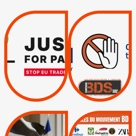
VIOLATIONS DES
TREIZIÈME APPEL.
DROITS DE L’HOMME
RESPECT DU DROIT
PAR ISRAËL :
INTERNATIONAL ?
EXIGEONS LA
TRUMP, MACRON :
SUSPENSION
MÊME COMBAT
TOTALE DE
L’ACCORD
|
|
Actus
D’ASSOCIATION UE-
BOYCOTT DES
ENTREPRISES
ISRAËL
|
|
Boycott militaire
/
APPELS
SANCTIONS
Lettres d'interpellation
|
|
Actus
Pétitions
QUE BOYCOTTER ?
MUNICIPALES 2026 :
/
JE VOTE POUR LE
BOYCOTT
DÉSINVESTISSEME