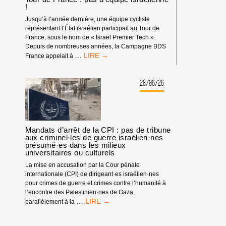
!
Jusqu’à l’année dernière, une équipe cycliste
représentant l’État israélien participait au Tour de
France, sous le nom de « Israël Premier Tech ».
Depuis de nombreuses années, la Campagne BDS
TOUR
…
France appelait à
DE
FRANCE
:
28/06/26
PAS
D’ÉQUIPE
ISRAÉLIENNE
!
Mandats d’arrêt de la CPI : pas de tribune
aux criminel·les de guerre israélien·nes
présumé·es dans les milieux
universitaires ou culturels
La mise en accusation par la Cour pénale
internationale (CPI) de dirigeant·es israélien·nes
pour crimes de guerre et crimes contre l’humanité à
l’encontre des Palestinien·nes de Gaza,
MANDATS
…
parallèlement à la
D’ARRÊT
DE