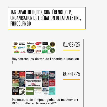
LA
CPI
:
TAG :
APARTHEID
BDS
CONFÉRENCE
OLP
PAS
ORGANISATION DE LIBÉRATION DE LA PALESTINE
DE
TRIBUNE
PHROC
PNGO
AUX
CRIMINEL·LES
DE
GUERRE
01/02/26
ISRAÉLIEN·NES
PRÉSUMÉ·ES
DANS
LES
Boycottons les dattes de l’apartheid israélien
MILIEUX
!
UNIVERSITAIRES
OU
06/01/25
CULTURELS
Indicateurs de l’impact global du mouvement
BDS : Juillet – Décembre 2024