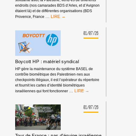
solidarité avec la Palestine, venu·es de différents
endroits (nos camarades BDS d’Arles, et d’Avignon
étaient là) et de différentes organisations (BDS
RASSEMBLEMENT
…
Provence, France
DEVANT
LES
RENCONTRES
01/07/26
ÉCONOMIQUES
D’AIX-
EN-
PROVENCE
Boycott HP : matériel syndical
HP gère la maintenance du système BASEL de
contrôle biométrique des Palestinien·nes aux
checkpoints illégaux, il est l’opérateur du répertoire
et fournit les cartes d’identité biométriques
BOYCOTT
…
israéliennes qui font fonctionner
HP
:
MATÉRIEL
01/07/26
SYNDICAL
Tour de France : pas d’équipe israélienne