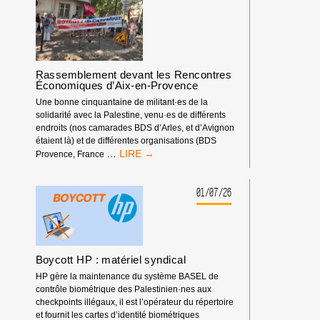
ISRAÉLIENNE
D’ESCALADE
DOIT
ÊTRE
EXCLUE
Rassemblement devant les Rencontres
DES
Économiques d’Aix-en-Provence
COMPÉTITIONS
INTERNATIONALES
Une bonne cinquantaine de militant·es de la
!
solidarité avec la Palestine, venu·es de différents
endroits (nos camarades BDS d’Arles, et d’Avignon
étaient là) et de différentes organisations (BDS
RASSEMBLEMENT
…
Provence, France
DEVANT
LES
RENCONTRES
01/07/26
ÉCONOMIQUES
D’AIX-
EN-
PROVENCE
Boycott HP : matériel syndical
HP gère la maintenance du système BASEL de
contrôle biométrique des Palestinien·nes aux
checkpoints illégaux, il est l’opérateur du répertoire
et fournit les cartes d’identité biométriques