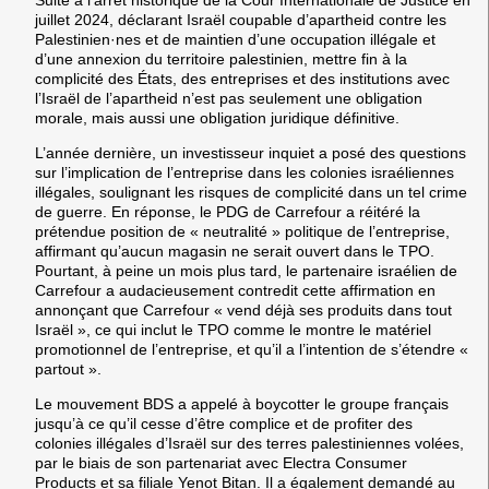
juillet 2024, déclarant Israël coupable d’apartheid contre les
Palestinien·nes et de maintien d’une occupation illégale et
d’une annexion du territoire palestinien, mettre fin à la
complicité des États, des entreprises et des institutions avec
l’Israël de l’apartheid n’est pas seulement une obligation
morale, mais aussi une obligation juridique définitive.
L’année dernière, un investisseur inquiet a posé des questions
sur l’implication de l’entreprise dans les colonies israéliennes
illégales, soulignant les risques de complicité dans un tel crime
de guerre. En réponse, le PDG de Carrefour a réitéré la
prétendue position de « neutralité » politique de l’entreprise,
affirmant qu’aucun magasin ne serait ouvert dans le TPO.
Pourtant, à peine un mois plus tard, le partenaire israélien de
Carrefour a audacieusement contredit cette affirmation en
annonçant que Carrefour « vend déjà ses produits dans tout
Israël », ce qui inclut le TPO comme le montre le matériel
promotionnel de l’entreprise, et qu’il a l’intention de s’étendre «
partout ».
Le mouvement BDS a appelé à boycotter le groupe français
jusqu’à ce qu’il cesse d’être complice et de profiter des
colonies illégales d’Israël sur des terres palestiniennes volées,
par le biais de son partenariat avec Electra Consumer
Products et sa filiale Yenot Bitan. Il a également demandé au