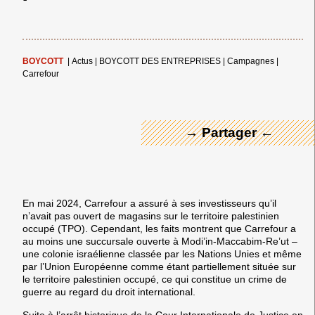
← Merci ! →
BOYCOTT
|
Actus
|
BOYCOTT DES ENTREPRISES
|
Campagnes
|
Carrefour
→ Partager ←
En mai 2024, Carrefour a assuré à ses investisseurs qu’il
n’avait pas ouvert de magasins sur le territoire palestinien
occupé (TPO). Cependant, les faits montrent que Carrefour a
au moins une succursale ouverte à Modi’in-Maccabim-Re’ut –
une colonie israélienne classée par les Nations Unies et même
par l’Union Européenne comme étant partiellement située sur
le territoire palestinien occupé, ce qui constitue un crime de
guerre au regard du droit international.
Suite à l’arrêt historique de la Cour Internationale de Justice en