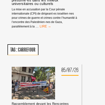
présumé·es dans les milieux
universitaires ou culturels
La mise en accusation par la Cour pénale
internationale (CPI) de dirigeant·es israélien·nes
pour crimes de guerre et crimes contre l’humanité à
l’encontre des Palestinien·nes de Gaza,
MANDATS
…
parallèlement à la
D’ARRÊT
DE
LA
CPI
:
TAG :
CARREFOUR
PAS
DE
TRIBUNE
AUX
CRIMINEL·LES
05/07/26
DE
GUERRE
ISRAÉLIEN·NES
PRÉSUMÉ·ES
DANS
LES
MILIEUX
UNIVERSITAIRES
Rassemblement devant les Rencontres