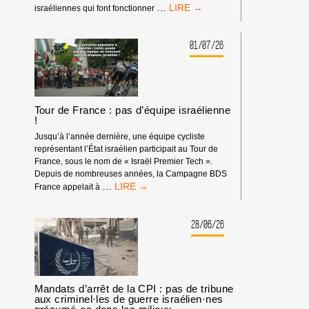
BOYCOTT
…
israéliennes qui font fonctionner
HP
:
MATÉRIEL
01/07/26
SYNDICAL
Tour de France : pas d’équipe israélienne
!
Jusqu’à l’année dernière, une équipe cycliste
représentant l’État israélien participait au Tour de
France, sous le nom de « Israël Premier Tech ».
Depuis de nombreuses années, la Campagne BDS
TOUR
…
France appelait à
DE
FRANCE
:
28/06/26
PAS
D’ÉQUIPE
ISRAÉLIENNE
!
Mandats d’arrêt de la CPI : pas de tribune
aux criminel·les de guerre israélien·nes