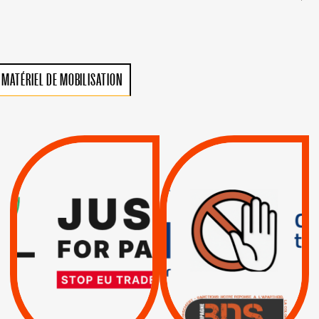
MATÉRIEL DE MOBILISATION
VIOLATIONS DES
TREIZIÈME APPEL.
DROITS DE L’HOMME
RESPECT DU DROIT
PAR ISRAËL :
INTERNATIONAL ?
EXIGEONS LA
TRUMP, MACRON :
SUSPENSION
MÊME COMBAT
TOTALE DE
L’ACCORD
|
|
Actus
D’ASSOCIATION UE-
BOYCOTT DES
ENTREPRISES
ISRAËL
|
|
Boycott militaire
/
APPELS
SANCTIONS