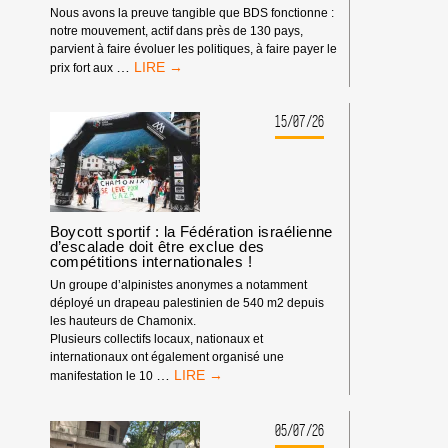
Nous avons la preuve tangible que BDS fonctionne :
notre mouvement, actif dans près de 130 pays,
parvient à faire évoluer les politiques, à faire payer le
LE
…
prix fort aux
POUVOIR
DE
BDS
15/07/26
:
NOTRE
IMPACT
DEPUIS
LE
DÉBUT
Boycott sportif : la Fédération israélienne
d’escalade doit être exclue des
DE
compétitions internationales !
L’ANNÉE
2026
Un groupe d’alpinistes anonymes a notamment
déployé un drapeau palestinien de 540 m2 depuis
les hauteurs de Chamonix.
Plusieurs collectifs locaux, nationaux et
internationaux ont également organisé une
BOYCOTT
…
manifestation le 10
SPORTIF
:
LA
05/07/26
FÉDÉRATION