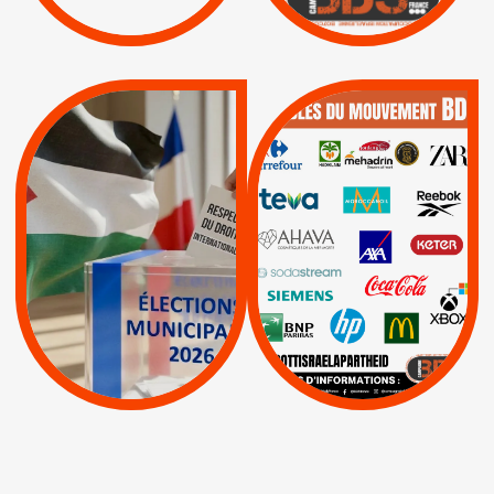
Lettres d'interpellation
|
|
Actus
Pétitions
QUE BOYCOTTER ?
MUNICIPALES 2026 :
/
JE VOTE POUR LE
BOYCOTT
DÉSINVESTISSEME
RESPECT DU DROIT
|
|
|
Actus
Ahava
INTERNATIONAL EN
|
|
|
AXA
BNP
CAF
PALESTINE
|
|
Carrefour
HP
|
Keter
|
|
APPELS
Actus
|
Livres et brochures
Espaces Sans
Apartheid
|
|
Mehadrin
PUMA
|
Lettres d'interpellation
|
Sodastream
|
Pétitions
Visuels, tracts,
affiches,...