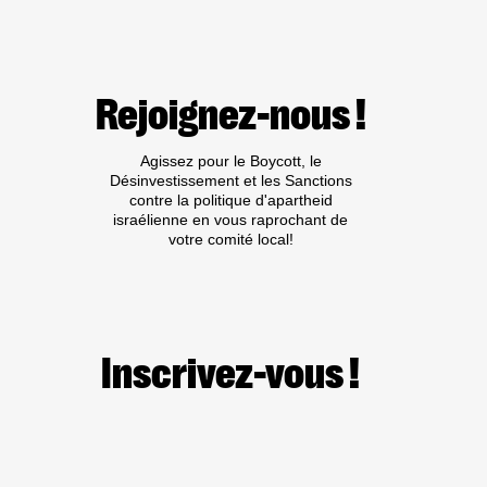
DE
LA
CAMPAGNE
BDS
SUR
Rejoignez-nous !
LE
BOYCOTT
DES
Agissez pour le Boycott, le
PRODUITS
Désinvestissement et les Sanctions
ISRAÉLIENS :
contre la politique d'apartheid
LA
israélienne en vous raprochant de
FRANCE
votre comité local!
CONDAMNEE
PAR
LA
CEDH
Inscrivez-vous !