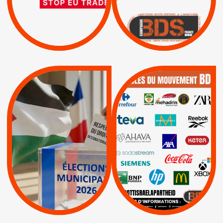
BOYCOTT DES
ENTREPRISES
ISRAËL
|
|
Boycott militaire
/
APPELS
SANCTIONS
Lettres d'interpellation
|
|
Actus
Pétitions
QUE BOYCOTTER ?
MUNICIPALES 2026 :
/
JE VOTE POUR LE
BOYCOTT
DÉSINVESTISSEME
RESPECT DU DROIT
|
|
|
Actus
Ahava
INTERNATIONAL EN
|
|
|
AXA
BNP
CAF
PALESTINE
|
|
Carrefour
HP
|
Keter
|
|
APPELS
Actus
|
Livres et brochures
Espaces Sans
Apartheid
|
|
Mehadrin
PUMA
|
Lettres d'interpellation
|
Sodastream
|
Pétitions
Visuels, tracts,
affiches,...