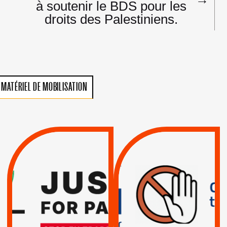
à soutenir le BDS pour les
droits des Palestiniens.
MATÉRIEL DE MOBILISATION
VIOLATIONS DES
TREIZIÈME APPEL.
DROITS DE L’HOMME
RESPECT DU DROIT
PAR ISRAËL :
INTERNATIONAL ?
EXIGEONS LA
TRUMP, MACRON :
SUSPENSION
MÊME COMBAT
TOTALE DE
L’ACCORD
|
|
Actus
D’ASSOCIATION UE-