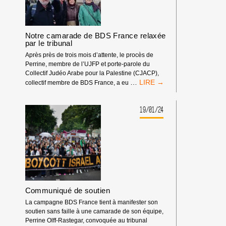
Notre camarade de BDS France relaxée
par le tribunal
Après près de trois mois d’attente, le procès de
Perrine, membre de l’UJFP et porte-parole du
Collectif Judéo Arabe pour la Palestine (CJACP),
NOTRE
…
collectif membre de BDS France, a eu
CAMARADE
DE
BDS
19/01/24
FRANCE
RELAXÉE
PAR
LE
TRIBUNAL
Communiqué de soutien
La campagne BDS France tient à manifester son
soutien sans faille à une camarade de son équipe,
Perrine Olff-Rastegar, convoquée au tribunal