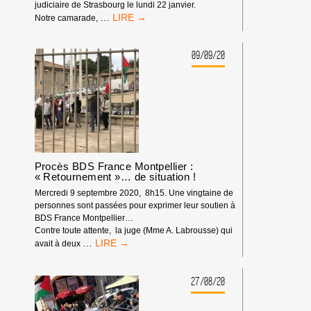
judiciaire de Strasbourg le lundi 22 janvier.
COMMUNIQUÉ
…
Notre camarade,
DE
SOUTIEN
09/09/20
Procès BDS France Montpellier :
« Retournement »… de situation !
Mercredi 9 septembre 2020, 8h15. Une vingtaine de
personnes sont passées pour exprimer leur soutien à
BDS France Montpellier…
Contre toute attente, la juge (Mme A. Labrousse) qui
PROCÈS
…
avait à deux
BDS
FRANCE
MONTPELLIER
27/08/20
:
« RETOURNEMENT »…