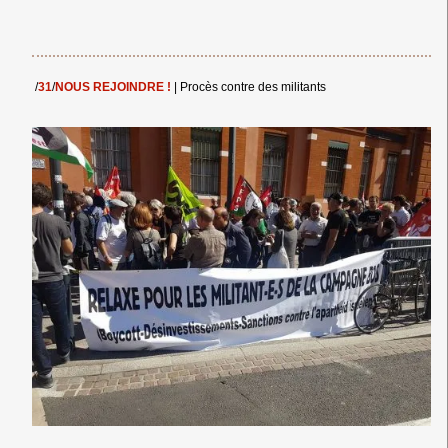
/
31
/
NOUS REJOINDRE !
|
Procès contre des militants
← Merci ! →