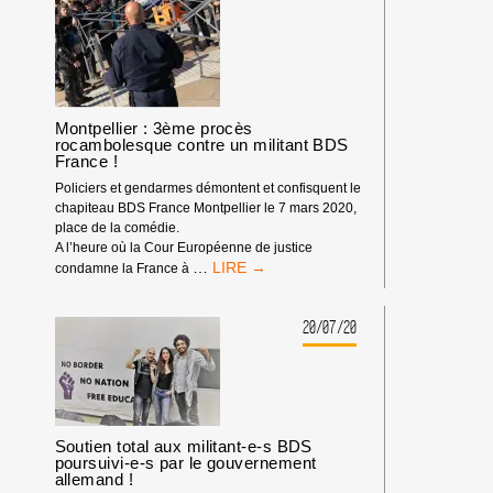
DE
SITUATION !
Montpellier : 3ème procès
rocambolesque contre un militant BDS
France !
Policiers et gendarmes démontent et confisquent le
chapiteau BDS France Montpellier le 7 mars 2020,
place de la comédie.
A l’heure où la Cour Européenne de justice
MONTPELLIER
…
condamne la France à
:
3ÈME
PROCÈS
20/07/20
ROCAMBOLESQUE
CONTRE
UN
MILITANT
BDS
FRANCE !
Soutien total aux militant-e-s BDS
poursuivi-e-s par le gouvernement
allemand !