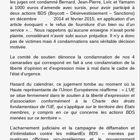
les juges ont condamné Bernard, Jean-Pierre, Loïc et Yamann
à 1000 euros d’amende avec sursis, pour avoir participé à
deux actions BDS (Boycott – Désinvestissement – Sanctions)
en
décembre 2014
et
février 2015
, en application d’un
article évoquant « le refus de fourniture d’un bien ou d’un
service »… Nous rappelons qu’aucune enseigne n’avait porté
plainte, considérant n’avoir subi aucun préjudice. Il n’y a donc
pas de victimes mais 4 condamnations sans véritable décision
motivée.
Le comité de soutien dénonce la condamnation de nos 4
camarades qui correspond en fait à une condamnation de la
liberté d’opinion et d’expression mise à mal dans le cadre de
l’état d’urgence.
Hasard du calendrier, ce jugement tombe au moment où la
Haute représentante de l’Union Européenne réaffirme :
« L’UE
se situe fermement dans le soutien à la liberté d’expression et
d’association conformément à la Charte des droits
fondamentaux de l’UE, qui s’applique sur le territoire des Etats
membres, y compris en ce qui concerne les actions BDS
mené
e
s sur ce territoire ».
L’acharnement judiciaire et la campagne de diffamation et
d’intimidation contre les militantEs BDS – menées par
quelques officines pro-israéliennes et le gouvernement