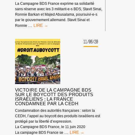
La Campagne BDS France exprime sa solidarité
sans réserve avec les 3 militant-e-s BDS, Stavit Sinai,
Ronnie Barkan et Majed Abusalama, poursuivi-e-s
par le gouvernement allemand. Stavit Sinai et
SOUTIEN
…
Ronnie
TOTAL
AUX
MILITANT-
11/06/20
E-
S
BDS
POURSUIVI-
E-
S
PAR
LE
VICTOIRE DE LA CAMPAGNE BDS
GOUVERNEMENT
SUR LE BOYCOTT DES PRODUITS
ALLEMAND
ISRAÉLIENS : LA FRANCE
!
CONDAMNEE PAR LA CEDH
Condamnation des autorités françaises : selon la
CEDH, l’appel au boycott des produits israéliens est
protégé par la liberté d’expression.
La Campagne BDS France, le 11 juin 2020
VICTOIRE
…
La campagne BDS France se