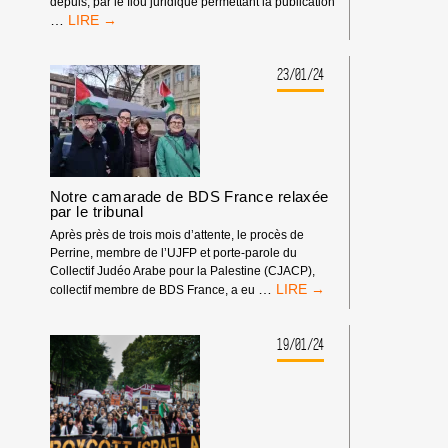
PALESTINIEN·NES.
depuis, par le flou juridique permettant la publication
COMMUNIQUÉ
…
:
LA
COUR
23/01/24
D’APPEL
DE
PARIS
CONFIRME
LA
LÉGALITÉ
Notre camarade de BDS France relaxée
DE
par le tribunal
L’APPEL
AU
Après près de trois mois d’attente, le procès de
BOYCOTT
Perrine, membre de l’UJFP et porte-parole du
DES
Collectif Judéo Arabe pour la Palestine (CJACP),
NOTRE
PRODUITS
…
collectif membre de BDS France, a eu
CAMARADE
ISRAÉLIENS
DE
BDS
19/01/24
FRANCE
RELAXÉE
PAR
LE
TRIBUNAL