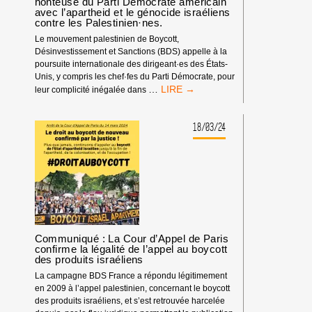
honteuse du Parti Démocrate américain
DANS
avec l’apartheid et le génocide israéliens
contre les Palestinien·nes.
LES
MILIEUX
Le mouvement palestinien de Boycott,
UNIVERSITAIRES
Désinvestissement et Sanctions (BDS) appelle à la
OU
poursuite internationale des dirigeant·es des États-
CULTURELS
Unis, y compris les chef·fes du Parti Démocrate, pour
LE
…
leur complicité inégalée dans
BDS
CONDAMNE
LA
18/03/24
COMPLICITÉ
HONTEUSE
DU
PARTI
DÉMOCRATE
AMÉRICAIN
AVEC
L’APARTHEID
Communiqué : La Cour d’Appel de Paris
ET
confirme la légalité de l’appel au boycott
LE
des produits israéliens
GÉNOCIDE
ISRAÉLIENS
La campagne BDS France a répondu légitimement
CONTRE
en 2009 à l’appel palestinien, concernant le boycott
LES
des produits israéliens, et s’est retrouvée harcelée