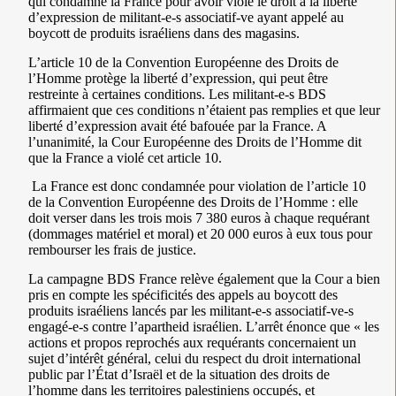
qui condamne la France pour avoir violé le droit à la liberté
d’expression de militant-e-s associatif-ve ayant appelé au
boycott de produits israéliens dans des magasins.
L’article 10 de la Convention Européenne des Droits de
l’Homme protège la liberté d’expression, qui peut être
restreinte à certaines conditions. Les militant-e-s BDS
affirmaient que ces conditions n’étaient pas remplies et que leur
liberté d’expression avait été bafouée par la France. A
l’unanimité, la Cour Européenne des Droits de l’Homme dit
que la France a violé cet article 10.
La France est donc condamnée pour violation de l’article 10
de la Convention Européenne des Droits de l’Homme : elle
doit verser dans les trois mois 7 380 euros à chaque requérant
(dommages matériel et moral) et 20 000 euros à eux tous pour
rembourser les frais de justice.
La campagne BDS France relève également que la Cour a bien
pris en compte les spécificités des appels au boycott des
produits israéliens lancés par les militant-e-s associatif-ve-s
engagé-e-s contre l’apartheid israélien. L’arrêt énonce que « les
actions et propos reprochés aux requérants concernaient un
sujet d’intérêt général, celui du respect du droit international
public par l’État d’Israël et de la situation des droits de
l’homme dans les territoires palestiniens occupés, et