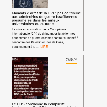
Mandats d’arrêt de la CPI : pas de tribune
aux criminel·les de guerre israélien·nes
présumé·es dans les milieux
universitaires ou culturels
La mise en accusation par la Cour pénale
internationale (CPI) de dirigeant·es israélien·nes
pour crimes de guerre et crimes contre l’humanité à
l’encontre des Palestinien·nes de Gaza,
MANDATS
…
parallèlement à la
D’ARRÊT
DE
LA
23/08/24
CPI
:
PAS
DE
TRIBUNE
AUX
CRIMINEL·LES
DE
GUERRE
ISRAÉLIEN·NES
Le BDS condamne la complicité
PRÉSUMÉ·ES