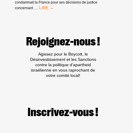
condamnait la France pour ses décisions de justice
COMMUNIQUÉ
…
concernant
DE
LA
CAMPAGNE
BDS
FRANCE
Rejoignez-nous !
:
LA
COUR
Agissez pour le Boycott, le
DE
Désinvestissement et les Sanctions
CASSATION
contre la politique d'apartheid
DONNE
israélienne en vous raprochant de
RAISON
votre comité local!
À
BDS
Inscrivez-vous !