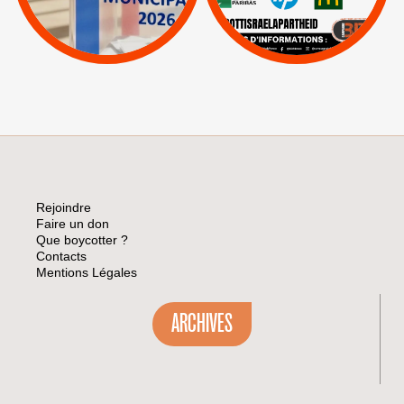
|
Lettres d'interpellation
|
Sodastream
|
Pétitions
Visuels, tracts,
affiches,...
Rejoindre
Faire un don
Que boycotter ?
Contacts
Mentions Légales
ARCHIVES