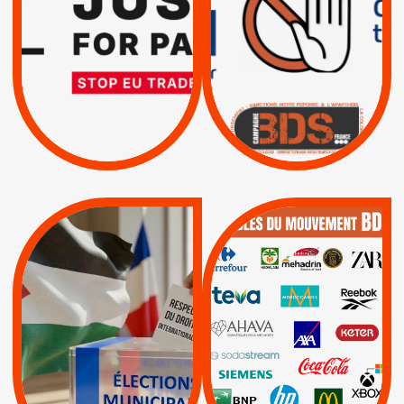
TRUMP, MACRON :
SUSPENSION
MÊME COMBAT
TOTALE DE
L’ACCORD
|
|
Actus
D’ASSOCIATION UE-
BOYCOTT DES
ENTREPRISES
ISRAËL
|
|
Boycott militaire
/
APPELS
SANCTIONS
Lettres d'interpellation
|
|
Actus
Pétitions
QUE BOYCOTTER ?
MUNICIPALES 2026 :
/
JE VOTE POUR LE
BOYCOTT
DÉSINVESTISSEME
RESPECT DU DROIT
|
|
|
Actus
Ahava
INTERNATIONAL EN
|
|
|
AXA
BNP
CAF
PALESTINE
|
|
Carrefour
HP
|
Keter
|
|
APPELS
Actus
|
Livres et brochures
Espaces Sans
Apartheid
|
|
Mehadrin
PUMA