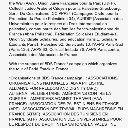
the War (AAW), Union Juive Française pour la Paix (UJFP),
Collectif Judéo Arabe et Citoyen pour la Palestine-Strasbourg,
Sortir Du Colonialisme, CCIPPP34 (Campagne Civile pour la
Protection du Peuple Palestinien 34), AURDIP (Association des
Universitaires pour le respect du Droit International en
palestine), communauté des familles franco-palestinienne de
France (Abna Philistine), Fédération Solidaires Etudiant-e-s,
Union Syndicale Solidaires, Sud éducation Paris 1, Solidaire
Étudiants Paris1, Palestine 52, Survivants 13, l’AFPS Paris-Sud
(Paris 13e), AFPS 63, Collectif Intifada 76, AFPS Paris centre,
Association des Marocains de France…
With the support of BDS France* campaign which organizes
the tour of Farid Esack in France :
*Organisations of BDS France campaign : ASSOCIATIONS/
ORGANISATIONS NATIONALES ABNA PHILISTINE
ALLIANCE FOR FREEDOM AND DIGNITY (AFD)
ALTERNATIVE LIBERTAIRE AMÉRICAINS CONTRE LA
GUERRE – AMERICANS AGAINST THE WAR (AAW
FRANCE) ASSOCIATION DES PALESTINIENS EN FRANCE
(APF) ASSOCIATION DES TRAVAILLEURS MAGHRÉBINS EN
FRANCE (ATMF) ASSOCIATION DES TUNISIENS EN
FRANCE (ATF) ASSOCIATION DES UNIVERSITAIRES POUR
LE RESPECT DU DROIT INTERNATIONAL EN PALESTINE