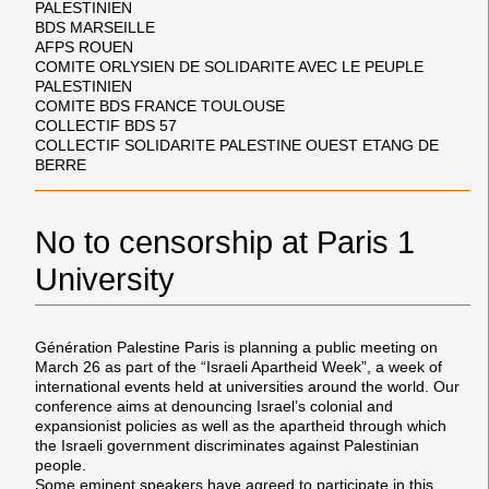
PALESTINIEN
BDS MARSEILLE
AFPS ROUEN
COMITE ORLYSIEN DE SOLIDARITE AVEC LE PEUPLE
PALESTINIEN
COMITE BDS FRANCE TOULOUSE
COLLECTIF BDS 57
COLLECTIF SOLIDARITE PALESTINE OUEST ETANG DE
BERRE
No to censorship at Paris 1
University
Génération Palestine Paris is planning a public meeting on
March 26 as part of the “Israeli Apartheid Week”, a week of
international events held at universities around the world. Our
conference aims at denouncing Israel’s colonial and
expansionist policies as well as the apartheid through which
the Israeli government discriminates against Palestinian
people.
Some eminent speakers have agreed to participate in this