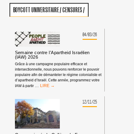
BOYCOTT UNIVERSITAIRE
/
CENSURES
/
04/03/26
Semaine contre l’Apartheid Israélien
(IAW) 2026
Grâce à une campagne populaire efficace et
intersectionnelle, nous pouvons renforcer le pouvoir
populaire afin de démanteler le régime colonialiste et
d’apartheid d’Israël. Cette année, programmez votre
SEMAINE
…
IAW à partir
CONTRE
L’APARTHEID
ISRAÉLIEN
12/11/25
(IAW)
2026