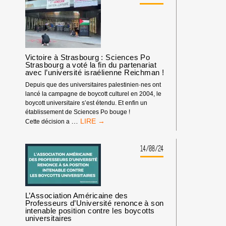
EUROPÉENS :
INTENSIFIONS
LE
BOYCOTT
DEPUIS
LES
Victoire à Strasbourg : Sciences Po
UNIVERSITÉS !
Strasbourg a voté la fin du partenariat
avec l’université israélienne Reichman !
Depuis que des universitaires palestinien·nes ont
lancé la campagne de boycott culturel en 2004, le
boycott universitaire s’est étendu. Et enfin un
établissement de Sciences Po bouge !
VICTOIRE
…
Cette décision a
À
STRASBOURG
:
14/08/24
SCIENCES
PO
STRASBOURG
A
VOTÉ
L’Association Américaine des
LA
Professeurs d’Université renonce à son
intenable position contre les boycotts
FIN
universitaires
DU