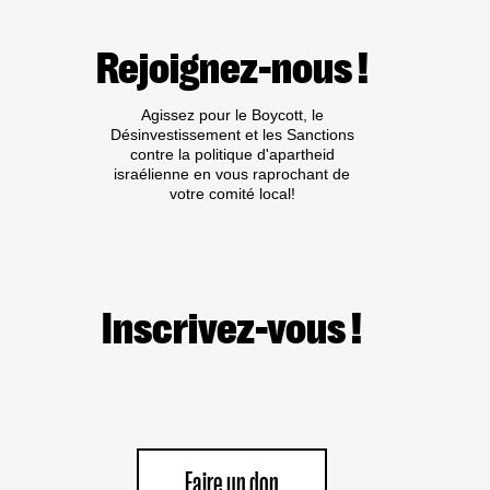
EUROPÉENS
DEMANDENT
LA
Rejoignez-nous !
FIN
DU
SOUTIEN
Agissez pour le Boycott, le
EUROPÉEN
Désinvestissement et les Sanctions
AUX
contre la politique d'apartheid
INSTITUTIONS
israélienne en vous raprochant de
UNIVERSITAIRES
votre comité local!
ISRAÉLIENNES
Inscrivez-vous !
Faire un don