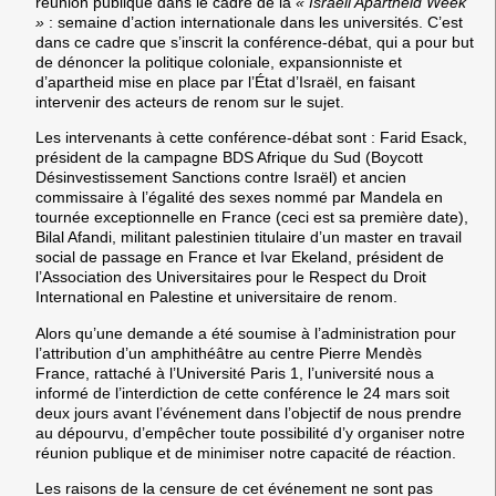
réunion publique dans le cadre de la
«
Israeli Apartheid Week
»
: semaine d’action internationale dans les universités. C’est
dans ce cadre que s’inscrit la conférence-débat, qui a pour but
de dénoncer la politique coloniale, expansionniste et
d’apartheid mise en place par l’État d’Israël, en faisant
intervenir des acteurs de renom sur le sujet.
Les intervenants à cette conférence-débat sont :
Farid Esack,
président de la campagne BDS Afrique du Sud
(Boycott
Désinvestissement Sanctions contre Israël) et ancien
commissaire à l’égalité des sexes nommé par Mandela en
tournée exceptionnelle en France (ceci est sa première date),
Bilal Afandi, militant palestinien
titulaire d’un master en travail
social de passage en France et
Ivar Ekeland, président de
l’Association des Universitaires pour le Respect du Droit
International en Palestine
et universitaire de renom.
Alors qu’une demande a été soumise à l’administration pour
l’attribution d’un amphithéâtre au centre Pierre Mendès
France, rattaché à l’Université Paris 1,
l’université nous a
informé de l’interdiction de cette conférence le 24 mars soit
deux jours avant l’événement
dans l’objectif de nous prendre
au dépourvu
,
d’empêcher toute possibilité d’y organiser notre
réunion publique et de minimiser notre capacité de réaction.
Les raisons de la censure de cet événement ne sont pas