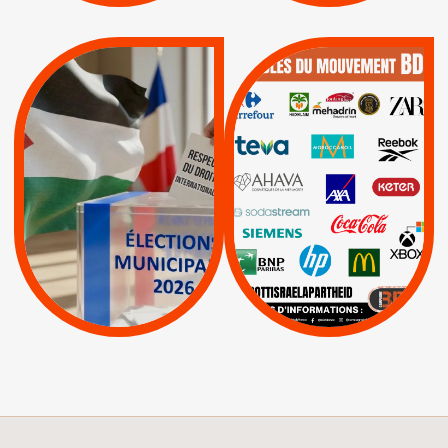
QUE BOYCOTTER ?
MUNICIPALES 2026 :
/
JE VOTE POUR LE
BOYCOTT
DÉSINVESTISSEME
RESPECT DU DROIT
|
|
|
Actus
Ahava
INTERNATIONAL EN
|
|
|
AXA
BNP
CAF
PALESTINE
|
|
Carrefour
HP
|
Keter
|
|
APPELS
Actus
|
Livres et brochures
Espaces Sans
Apartheid
|
|
Mehadrin
PUMA
|
Lettres d'interpellation
|
Sodastream
|
Pétitions
Visuels, tracts,
affiches,...