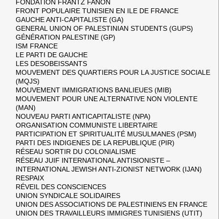
FONDATION FRANTZ FANON
FRONT POPULAIRE TUNISIEN EN ILE DE FRANCE
GAUCHE ANTI-CAPITALISTE (GA)
GENERAL UNION OF PALESTINIAN STUDENTS (GUPS)
GÉNÉRATION PALESTINE (GP)
ISM FRANCE
LE PARTI DE GAUCHE
LES DESOBEISSANTS
MOUVEMENT DES QUARTIERS POUR LA JUSTICE SOCIALE
(MQJS)
MOUVEMENT IMMIGRATIONS BANLIEUES (MIB)
MOUVEMENT POUR UNE ALTERNATIVE NON VIOLENTE
(MAN)
NOUVEAU PARTI ANTICAPITALISTE (NPA)
ORGANISATION COMMUNISTE LIBERTAIRE
PARTICIPATION ET SPIRITUALITÉ MUSULMANES (PSM)
PARTI DES INDIGENES DE LA REPUBLIQUE (PIR)
RÉSEAU SORTIR DU COLONIALISME
RÉSEAU JUIF INTERNATIONAL ANTISIONISTE –
INTERNATIONAL JEWISH ANTI-ZIONIST NETWORK (IJAN)
RESPAIX
RÉVEIL DES CONSCIENCES
UNION SYNDICALE SOLIDAIRES
UNION DES ASSOCIATIONS DE PALESTINIENS EN FRANCE
UNION DES TRAVAILLEURS IMMIGRES TUNISIENS (UTIT)