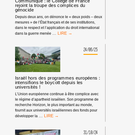
Communiqué : le Collège de France
rejoint la troupe des complices du
génocide
Depuis deux ans, on dénonce le « deux poids – deux
mesures » de l’État français et de ses institutions,
dans le respect et l’application du droit international
COMMUNIQUÉ
…
dans la guerre menée
:
LE
COLLÈGE
24/06/25
DE
FRANCE
REJOINT
LA
TROUPE
Israël hors des programmes européens :
DES
intensifions le boycott depuis les
universités !
COMPLICES
DU
L’Union européenne continue à être complice avec
GÉNOCIDE
le régime d’apartheid israélien. Son programme de
recherche Horizon, le plus important au monde,
fournit aux universités israéliennes des fonds pour
ISRAËL
…
développer la
HORS
DES
PROGRAMMES
31/10/24