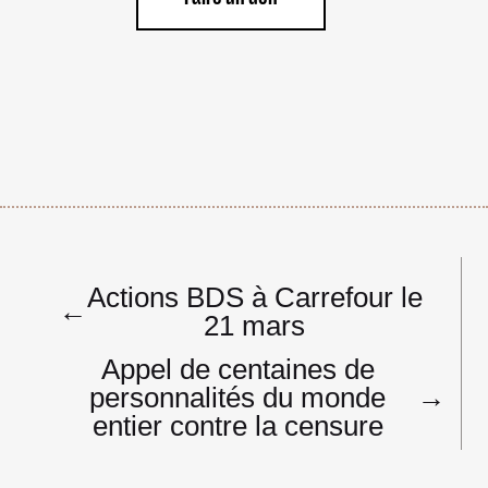
Navigation
Actions BDS à Carrefour le
de
←
21 mars
l’article
Appel de centaines de
personnalités du monde
→
entier contre la censure