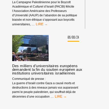
PARTENARIAT
La Campagne Palestinienne pour le Boycott
AVEC
Académique et Culturel d’Israël (PACBI) félicite
L’UNIVERSITÉ
l’Association Américaine des Professeurs
ISRAÉLIENNE
d’Université (AAUP) de l’abandon de sa politique
REICHMAN !
biaisée et non-éthique s’opposant aux boycotts
L’ASSOCIATION
…
universitaires,
AMÉRICAINE
DES
PROFESSEURS
06/08/24
D’UNIVERSITÉ
RENONCE
À
SON
INTENABLE
POSITION
Des milliers d’universitaires européens
CONTRE
demandent la fin du soutien européen aux
LES
institutions universitaires israéliennes
BOYCOTTS
Communiqué de presse :
UNIVERSITAIRES
La guerre d’Israël contre Gaza a causé morts et
destructions à des niveaux jamais vus auparavant
parmi le peuple palestinien, qui souffrait déjà de
DES
…
décennies d’une occupation
MILLIERS
D’UNIVERSITAIRES