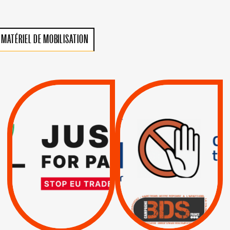
MATÉRIEL DE MOBILISATION
VIOLATIONS DES
TREIZIÈME APPEL.
DROITS DE L’HOMME
RESPECT DU DROIT
PAR ISRAËL :
INTERNATIONAL ?
EXIGEONS LA
TRUMP, MACRON :
SUSPENSION
MÊME COMBAT
TOTALE DE
L’ACCORD
|
|
Actus
D’ASSOCIATION UE-
BOYCOTT DES
ENTREPRISES
ISRAËL
|
|
Boycott militaire
/
APPELS
SANCTIONS
Lettres d'interpellation
|
|
Actus
Pétitions