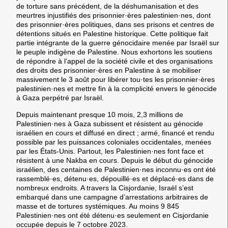
de torture sans précédent, de la déshumanisation et des
meurtres injustifiés des prisonnier·ères palestinien·nes, dont
des prisonnier·ères politiques, dans ses prisons et centres de
détentions situés en Palestine historique. Cette politique fait
partie intégrante de la guerre génocidaire menée par Israël sur
le peuple indigène de Palestine. Nous exhortons les soutiens
de répondre à l’appel de la société civile et des organisations
des droits des prisonnier·ères en Palestine à se mobiliser
massivement le 3 août pour libérer tou·tes les prisonnier·ères
palestinien·nes et mettre fin à la complicité envers le génocide
à Gaza perpétré par Israël.
Depuis maintenant presque 10 mois, 2,3 millions de
Palestinien·nes à Gaza subissent et résistent au génocide
israélien en cours et diffusé en direct ; armé, financé et rendu
possible par les puissances coloniales occidentales, menées
par les États-Unis. Partout, les Palestinien·nes font face et
résistent à une Nakba en cours. Depuis le début du génocide
israélien, des centaines de Palestinien·nes inconnu·es ont été
rassemblé·es, détenu·es, dépouillé·es et déplacé·es dans de
nombreux endroits. A travers la Cisjordanie, Israël s’est
embarqué dans une campagne d’arrestations arbitraires de
masse et de tortures systémiques. Au moins 9 845
Palestinien·nes ont été détenu·es seulement en Cisjordanie
occupée depuis le 7 octobre 2023.