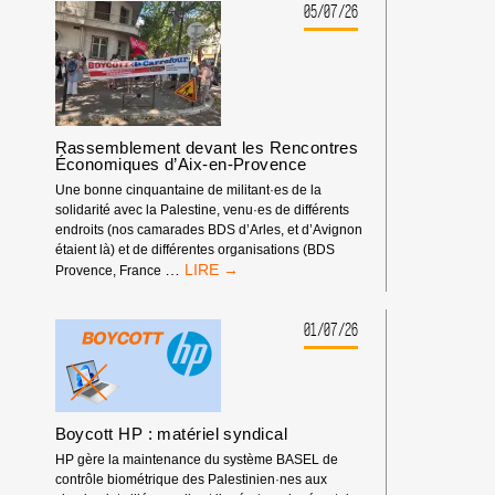
LA
05/07/26
FÉDÉRATION
ISRAÉLIENNE
D’ESCALADE
DOIT
ÊTRE
EXCLUE
Rassemblement devant les Rencontres
DES
Économiques d’Aix-en-Provence
COMPÉTITIONS
INTERNATIONALES
Une bonne cinquantaine de militant·es de la
!
solidarité avec la Palestine, venu·es de différents
endroits (nos camarades BDS d’Arles, et d’Avignon
étaient là) et de différentes organisations (BDS
RASSEMBLEMENT
…
Provence, France
DEVANT
LES
RENCONTRES
01/07/26
ÉCONOMIQUES
D’AIX-
EN-
PROVENCE
Boycott HP : matériel syndical
HP gère la maintenance du système BASEL de
contrôle biométrique des Palestinien·nes aux