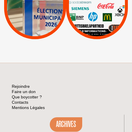
|
|
APPELS
Actus
|
Livres et brochures
Espaces Sans
Apartheid
|
|
Mehadrin
PUMA
|
Lettres d'interpellation
|
Sodastream
|
Pétitions
Visuels, tracts,
affiches,...
Rejoindre
Faire un don
Que boycotter ?
Contacts
Mentions Légales
ARCHIVES