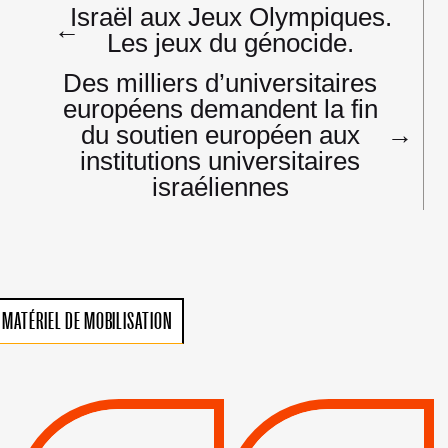
Navigation
Israël aux Jeux Olympiques.
de
←
Les jeux du génocide.
l’article
Des milliers d’universitaires
européens demandent la fin
du soutien européen aux
→
institutions universitaires
israéliennes
MATÉRIEL DE MOBILISATION
VIOLATIONS DES
TREIZIÈME APPEL.