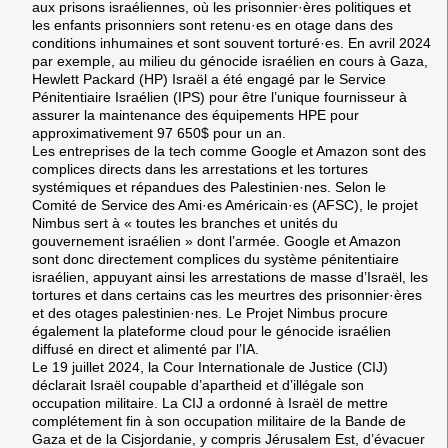
aux prisons israéliennes, où les prisonnier·ères politiques et
les enfants prisonniers sont retenu·es en otage dans des
conditions inhumaines et sont souvent torturé·es. En avril 2024
par exemple, au milieu du génocide israélien en cours à Gaza,
Hewlett Packard (HP) Israël a été engagé par le Service
Pénitentiaire Israélien (IPS) pour être l’unique fournisseur à
assurer la maintenance des équipements HPE pour
approximativement 97 650$ pour un an.
Les entreprises de la tech comme Google et Amazon sont des
complices directs dans les arrestations et les tortures
systémiques et répandues des Palestinien·nes. Selon le
Comité de Service des Ami·es Américain·es (AFSC), le projet
Nimbus sert à « toutes les branches et unités du
gouvernement israélien » dont l’armée. Google et Amazon
sont donc directement complices du système pénitentiaire
israélien, appuyant ainsi les arrestations de masse d’Israël, les
tortures et dans certains cas les meurtres des prisonnier·ères
et des otages palestinien·nes. Le Projet Nimbus procure
également la plateforme cloud pour le génocide israélien
diffusé en direct et alimenté par l’IA.
Le 19 juillet 2024, la Cour Internationale de Justice (CIJ)
déclarait Israël coupable d’apartheid et d’illégale son
occupation militaire. La CIJ a ordonné à Israël de mettre
complétement fin à son occupation militaire de la Bande de
Gaza et de la Cisjordanie, y compris Jérusalem Est, d’évacuer