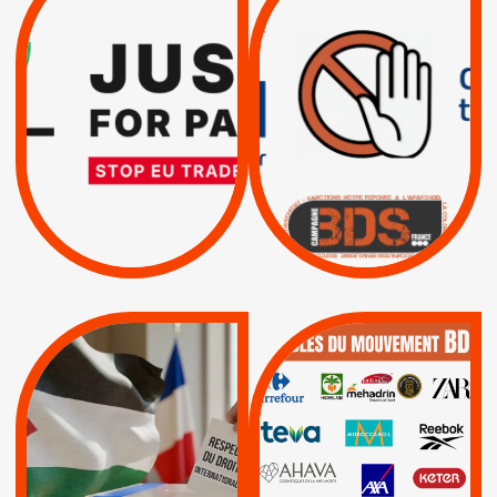
DROITS DE L’HOMME
RESPECT DU DROIT
PAR ISRAËL :
INTERNATIONAL ?
EXIGEONS LA
TRUMP, MACRON :
SUSPENSION
MÊME COMBAT
TOTALE DE
L’ACCORD
|
|
Actus
D’ASSOCIATION UE-
BOYCOTT DES
ENTREPRISES
ISRAËL
|
|
Boycott militaire
/
APPELS
SANCTIONS
Lettres d'interpellation
|
|
Actus
Pétitions
QUE BOYCOTTER ?
MUNICIPALES 2026 :
/
JE VOTE POUR LE
BOYCOTT
DÉSINVESTISSEME
RESPECT DU DROIT
|
|
|
Actus
Ahava
INTERNATIONAL EN
|
|
|
AXA
BNP
CAF
PALESTINE
|
|
Carrefour
HP
|
Keter