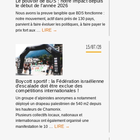
Le pouvoir de BDS : notre impact depuis
le début de l’année 2026
Nous avons la preuve tangible que BDS fonctionne :
notre mouvement, actif dans près de 130 pays,
parvient à faire évoluer les politiques, à faire payer le
LE
…
prix fort aux
POUVOIR
DE
BDS
15/07/26
:
NOTRE
IMPACT
DEPUIS
LE
DÉBUT
Boycott sportif : la Fédération israélienne
d’escalade doit être exclue des
DE
compétitions internationales !
L’ANNÉE
2026
Un groupe d’alpinistes anonymes a notamment
déployé un drapeau palestinien de 540 m2 depuis
les hauteurs de Chamonix.
Plusieurs collectifs locaux, nationaux et
internationaux ont également organisé une
BOYCOTT
…
manifestation le 10
SPORTIF
: