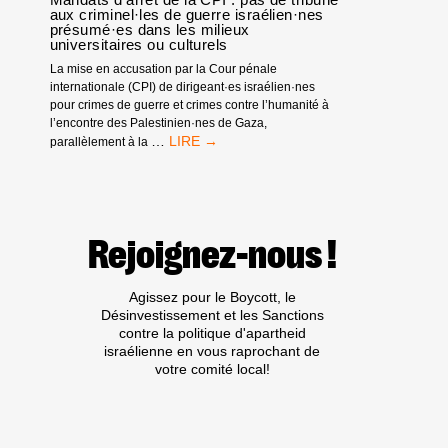
aux criminel·les de guerre israélien·nes
présumé·es dans les milieux
universitaires ou culturels
La mise en accusation par la Cour pénale
internationale (CPI) de dirigeant·es israélien·nes
pour crimes de guerre et crimes contre l’humanité à
l’encontre des Palestinien·nes de Gaza,
MANDATS
…
parallèlement à la
D’ARRÊT
DE
LA
CPI
:
Rejoignez-nous !
PAS
DE
TRIBUNE
Agissez pour le Boycott, le
AUX
Désinvestissement et les Sanctions
CRIMINEL·LES
contre la politique d'apartheid
DE
israélienne en vous raprochant de
GUERRE
votre comité local!
ISRAÉLIEN·NES
PRÉSUMÉ·ES
DANS
LES
MILIEUX