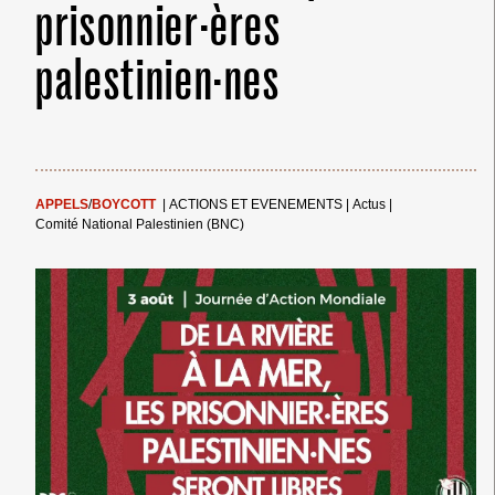
prisonnier·ères
palestinien·nes
APPELS
/
BOYCOTT
|
ACTIONS ET EVENEMENTS
|
Actus
|
Comité National Palestinien (BNC)
← Merci ! →