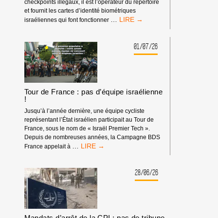
checkpoints illégaux, il est l’opérateur du répertoire
et fournit les cartes d’identité biométriques
BOYCOTT
…
israéliennes qui font fonctionner
HP
:
MATÉRIEL
01/07/26
SYNDICAL
Tour de France : pas d’équipe israélienne
!
Jusqu’à l’année dernière, une équipe cycliste
représentant l’État israélien participait au Tour de
France, sous le nom de « Israël Premier Tech ».
Depuis de nombreuses années, la Campagne BDS
TOUR
…
France appelait à
DE
FRANCE
:
28/06/26
PAS
D’ÉQUIPE
ISRAÉLIENNE
!
Mandats d’arrêt de la CPI : pas de tribune