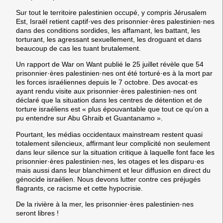
Sur tout le territoire palestinien occupé, y compris Jérusalem
Est, Israël retient captif·ves des prisonnier·ères palestinien·nes
dans des conditions sordides, les affamant, les battant, les
torturant, les agressant sexuellement, les droguant et dans
beaucoup de cas les tuant brutalement.
Un rapport de War on Want publié le 25 juillet révèle que 54
prisonnier·ères palestinien·nes ont été torturé·es à la mort par
les forces israéliennes depuis le 7 octobre. Des avocat·es
ayant rendu visite aux prisonnier·ères palestinien·nes ont
déclaré que la situation dans les centres de détention et de
torture israéliens est « plus épouvantable que tout ce qu’on a
pu entendre sur Abu Ghraib et Guantanamo ».
Pourtant, les médias occidentaux mainstream restent quasi
totalement silencieux, affirmant leur complicité non seulement
dans leur silence sur la situation critique à laquelle font face les
prisonnier·ères palestinien·nes, les otages et les disparu·es
mais aussi dans leur blanchiment et leur diffusion en direct du
génocide israélien. Nous devons lutter contre ces préjugés
flagrants, ce racisme et cette hypocrisie.
De la rivière à la mer, les prisonnier·ères palestinien·nes
seront libres !