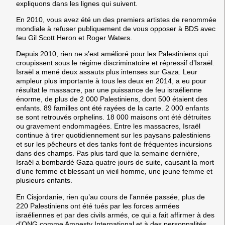
expliquons dans les lignes qui suivent.
En 2010, vous avez été un des premiers artistes de renommée
mondiale à refuser publiquement de vous opposer à BDS avec
feu Gil Scott Heron et Roger Waters.
Depuis 2010, rien ne s’est amélioré pour les Palestiniens qui
croupissent sous le régime discriminatoire et répressif d’Israël.
Israël a mené deux assauts plus intenses sur Gaza. Leur
ampleur plus importante à tous les deux en 2014, a eu pour
résultat le massacre, par une puissance de feu israélienne
énorme, de plus de 2 000 Palestiniens, dont 500 étaient des
enfants. 89 familles ont été rayées de la carte. 2 000 enfants
se sont retrouvés orphelins. 18 000 maisons ont été détruites
ou gravement endommagées. Entre les massacres, Israël
continue à tirer quotidiennement sur les paysans palestiniens
et sur les pêcheurs et des tanks font de fréquentes incursions
dans des champs. Pas plus tard que la semaine dernière,
Israël a bombardé Gaza quatre jours de suite, causant la mort
d’une femme et blessant un vieil homme, une jeune femme et
plusieurs enfants.
En Cisjordanie, rien qu’au cours de l’année passée, plus de
220 Palestiniens ont été tués par les forces armées
israéliennes et par des civils armés, ce qui a fait affirmer à des
d’ONG comme Amnesty International et à des personnalités