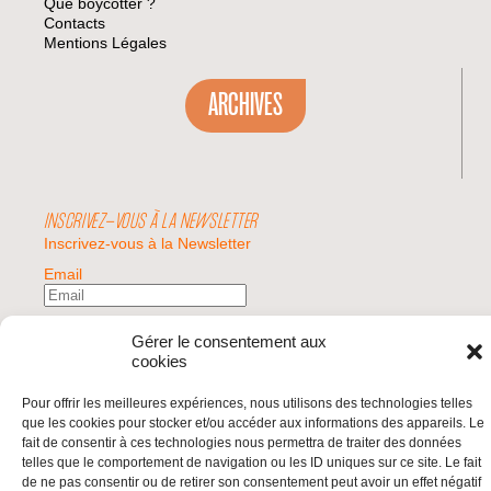
Que boycotter ?
Contacts
Mentions Légales
ARCHIVES
INSCRIVEZ-VOUS À LA NEWSLETTER
Inscrivez-vous à la Newsletter
Email
Valider
Gérer le consentement aux
cookies
Pour offrir les meilleures expériences, nous utilisons des technologies telles
© 2026 | BDS France | Boycott Désinvestissement Sanctions, la réponse
que les cookies pour stocker et/ou accéder aux informations des appareils. Le
citoyenne et non-violente à l'impunité d'Israël |
fait de consentir à ces technologies nous permettra de traiter des données
telles que le comportement de navigation ou les ID uniques sur ce site. Le fait
de ne pas consentir ou de retirer son consentement peut avoir un effet négatif