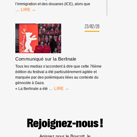
l’immigration et des douanes (ICE), alors que
SPOTIFY
…
EST
DÉMASQUÉ
:
23/02/26
IL
TIRE
PROFIT
DE
L’APARTHEID,
Communiqué sur la Berlinale
DU
GÉNOCIDE
Tous les medias s’accordent à dire que cette 76ème
ET
édition du festival a été particulièrement agitée et
DES
marquée par des polémiques liées au contexte du
EXPULSIONS
génocide à Gaza.
RACISTES
COMMUNIQUÉ
…
« La Berlinale a été
SUR
LA
BERLINALE
Rejoignez-nous !
Agissez pour le Boycott, le