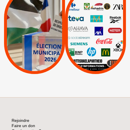
MUNICIPALES 2026 :
/
JE VOTE POUR LE
BOYCOTT
DÉSINVESTISSEME
RESPECT DU DROIT
|
|
|
Actus
Ahava
INTERNATIONAL EN
|
|
|
AXA
BNP
CAF
PALESTINE
|
|
Carrefour
HP
|
Keter
|
|
APPELS
Actus
|
Livres et brochures
Espaces Sans
Apartheid
|
|
Mehadrin
PUMA
|
Lettres d'interpellation
|
Sodastream
|
Pétitions
Visuels, tracts,
affiches,...
Rejoindre
Faire un don