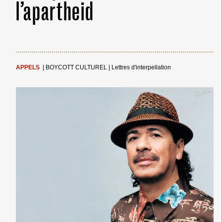
l’apartheid
APPELS
|
BOYCOTT CULTUREL
|
Lettres d'interpellation
← Merci ! →