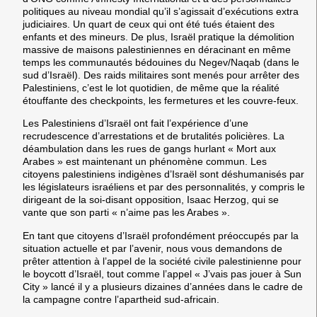
politiques au niveau mondial qu’il s’agissait d’exécutions extra
judiciaires. Un quart de ceux qui ont été tués étaient des
enfants et des mineurs. De plus, Israël pratique la démolition
massive de maisons palestiniennes en déracinant en même
temps les communautés bédouines du Negev/Naqab (dans le
sud d’Israël). Des raids militaires sont menés pour arrêter des
Palestiniens, c’est le lot quotidien, de même que la réalité
étouffante des checkpoints, les fermetures et les couvre-feux.
Les Palestiniens d’Israël ont fait l’expérience d’une
recrudescence d’arrestations et de brutalités policières. La
déambulation dans les rues de gangs hurlant « Mort aux
Arabes » est maintenant un phénomène commun. Les
citoyens palestiniens indigènes d’Israël sont déshumanisés par
les législateurs israéliens et par des personnalités, y compris le
dirigeant de la soi-disant opposition, Isaac Herzog, qui se
vante que son parti « n’aime pas les Arabes ».
En tant que citoyens d’Israël profondément préoccupés par la
situation actuelle et par l’avenir, nous vous demandons de
prêter attention à l’appel de la société civile palestinienne pour
le boycott d’Israël, tout comme l’appel « J’vais pas jouer à Sun
City » lancé il y a plusieurs dizaines d’années dans le cadre de
la campagne contre l’apartheid sud-africain.