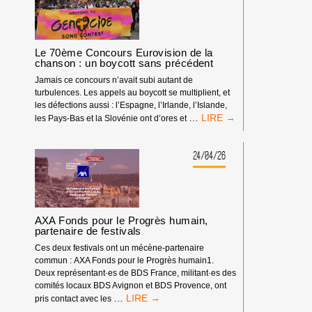
D’APARTHEID
GÉNOCIDAIRE
À
LA
Le 70ème Concours Eurovision de la
TV
chanson : un boycott sans précédent
POUR
Jamais ce concours n’avait subi autant de
LE
turbulences. Les appels au boycott se multiplient, et
CONCOURS
les défections aussi : l’Espagne, l’Irlande, l’Islande,
EUROVISION
LE
…
les Pays-Bas et la Slovénie ont d’ores et
DE
70ÈME
LA
CONCOURS
CHANSON
EUROVISION
24/04/26
2026
DE
!
LA
CHANSON
:
UN
AXA Fonds pour le Progrès humain,
BOYCOTT
partenaire de festivals
SANS
Ces deux festivals ont un mécène-partenaire
PRÉCÉDENT
commun : AXA Fonds pour le Progrès humain1.
Deux représentant·es de BDS France, militant·es des
comités locaux BDS Avignon et BDS Provence, ont
AXA
…
pris contact avec les
FONDS