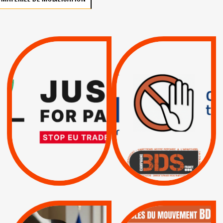
VIOLATIONS DES
TREIZIÈME APPEL.
DROITS DE L’HOMME
RESPECT DU DROIT
PAR ISRAËL :
INTERNATIONAL ?
EXIGEONS LA
TRUMP, MACRON :
SUSPENSION
MÊME COMBAT
TOTALE DE
L’ACCORD
|
|
Actus
D’ASSOCIATION UE-
BOYCOTT DES
ENTREPRISES
ISRAËL
|
|
Boycott militaire
/
APPELS
SANCTIONS
Lettres d'interpellation
|
|
Actus
Pétitions
QUE BOYCOTTER ?