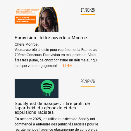
POUR
LE
17/03/26
PROGRÈS
HUMAIN,
PARTENAIRE
DE
FESTIVALS
Eurovision : lettre ouverte à Monroe
Chère Monroe,
Vous avez été choisie pour représenter la France au
70ème Concours Eurovision en mai prochain. Vous
êtes très jeune, ce choix constitue un défi majeur qui
EUROVISION
…
marque votre engagement
:
LETTRE
OUVERTE
26/02/26
À
MONROE
Spotify est démasqué : il tire profit de
l’apartheid, du génocide et des
expulsions racistes
En octobre 2025, les utilisateur·rices de Spotify ont
commencé à entendre des publicités racistes pour le
recrutement de l’agence étasunienne de contrôle de