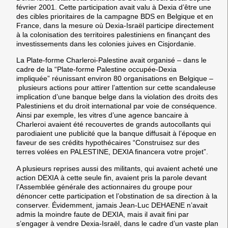
février 2001. Cette participation avait valu à
Dexia
d’être une
des cibles prioritaires de la campagne
BDS
en Belgique et en
France, dans la mesure où
Dexia-Israël
participe directement
à la colonisation des territoires palestiniens en finançant des
investissements dans les colonies juives en Cisjordanie.
La Plate-forme Charleroi-Palestine avait organisé – dans le
cadre de la “
Plate-forme Palestine occupée-Dexia
impliquée”
réunissant environ 80 organisations en Belgique
–
plusieurs actions pour attirer l’attention sur cette scandaleuse
implication d’une banque belge dans la violation des droits des
Palestiniens et du droit international par voie de conséquence.
Ainsi par exemple, les vitres d’une agence bancaire à
Charleroi avaient été recouvertes de grands autocollants qui
parodiaient une publicité que la banque diffusait à l’époque en
faveur de ses crédits hypothécaires “
Construisez sur des
terres volées en PALESTINE, DEXIA financera votre projet
”.
A plusieurs reprises aussi des militants, qui avaient acheté une
action
DEXIA
à cette seule fin, avaient pris la parole devant
l’Assemblée générale des actionnaires du groupe pour
dénoncer cette participation et l’obstination de sa direction à la
conserver. Évidemment, jamais Jean-Luc DEHAENE n’avait
admis la moindre faute de
DEXIA
, mais il avait fini par
s’engager à vendre
Dexia-Israël
, dans le cadre d’un vaste plan