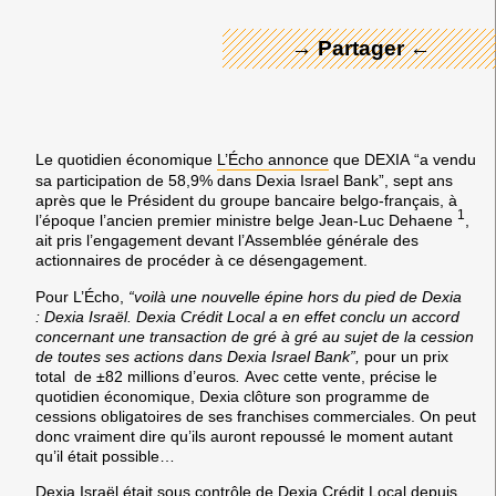
→ Partager ←
Le quotidien économique
L’Écho annonce
que
DEXIA
“a vendu
sa participation de 58,9% dans
Dexia Israel Bank
”, sept ans
après que le Président du groupe bancaire belgo-français, à
1
l’époque l’ancien premier ministre belge Jean-Luc Dehaene
,
ait pris l’engagement devant l’Assemblée générale des
actionnaires de procéder à ce désengagement.
Pour L’Écho,
“voilà une nouvelle épine hors du pied de Dexia
: Dexia Israël. Dexia Crédit Local a en effet conclu un accord
concernant une transaction de gré à gré au sujet de la cession
de toutes ses actions dans
Dexia Israel Bank
”,
pour un prix
total de ±82 millions d’euros
.
Avec cette vente, précise le
quotidien économique,
Dexia
clôture son programme de
cessions obligatoires de ses franchises commerciales. On peut
donc vraiment dire qu’ils auront repoussé le moment autant
qu’il était possible…
Dexia Israël
était sous contrôle de
Dexia Crédit Local
depuis