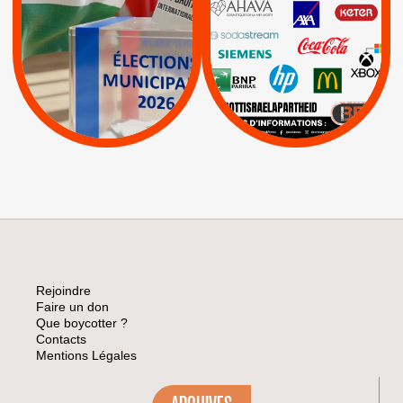
PALESTINE
|
|
Carrefour
HP
|
Keter
|
|
APPELS
Actus
|
Livres et brochures
Espaces Sans
Apartheid
|
|
Mehadrin
PUMA
|
Lettres d'interpellation
|
Sodastream
|
Pétitions
Visuels, tracts,
affiches,...
Rejoindre
Faire un don
Que boycotter ?
Contacts
Mentions Légales