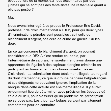
évoquée lors de la même A.G. des actionnaires par des
juristes qui ne sont pas des fantaisistes, ne reste-t-elle quant à
elle pas posée ?
MàJ :
Nous avons interrogé à ce propos le
Professeur Eric David
,
professeur de droit international à l’ULB, pour qui deux types
d’incriminations pénales sont possibles : soit celle de
blanchiment d’argent, soit celle de crime de guerre. Ou les
deux.
En ce qui concerne le blanchiment d’argent, on pourrait
considérer que
DEXIA
s’est rendue coupable, par
l’intermédiaire de sa branche israélienne, d’avoir donné une
apparence de légalité à des capitaux d’origine criminelle en
participant au financement de colonies israéliennes en
Cisjordanie. La colonisation étant totalement illégale, au regard
du droit international, ce que le groupe bancaire belgo-français
et ses dirigeants ne pouvaient ignorer, l’implication de la
banque dans cette activité est elle-même illégale. Il y aurait
évidemment lieu de déterminer avec précision les époques où
cela a eu lieu, pour s’assurer qu’un problème de prescription
ne se pose pas. Les tribunaux belges seraient parfaitement
compétents pour en connaître.