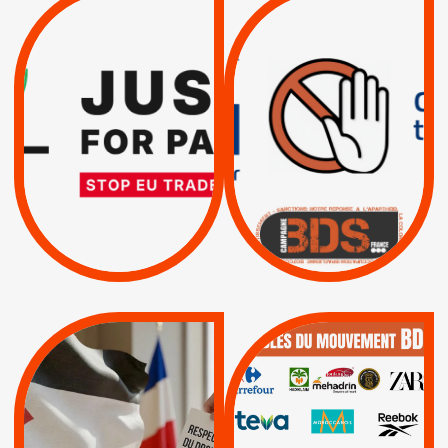
VIOLATIONS DES
TREIZIÈME APPEL.
DROITS DE L’HOMME
RESPECT DU DROIT
PAR ISRAËL :
INTERNATIONAL ?
EXIGEONS LA
TRUMP, MACRON :
SUSPENSION
MÊME COMBAT
TOTALE DE
L’ACCORD
|
|
Actus
D’ASSOCIATION UE-
BOYCOTT DES
ENTREPRISES
ISRAËL
|
|
Boycott militaire
/
APPELS
SANCTIONS
Lettres d'interpellation
|
|
Actus
Pétitions
QUE BOYCOTTER ?
MUNICIPALES 2026 :
/
JE VOTE POUR LE
BOYCOTT
DÉSINVESTISSEME
RESPECT DU DROIT
|
|
|
Actus
Ahava
INTERNATIONAL EN
|
|
|
AXA
BNP
CAF