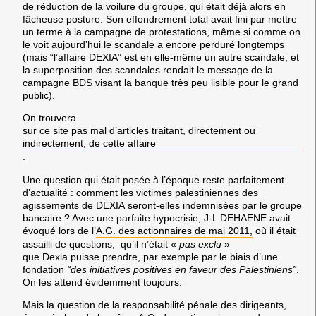
de réduction de la voilure du groupe, qui était déjà alors en
fâcheuse posture. Son effondrement total avait fini par mettre
un terme à la campagne de protestations, même si comme on
le voit aujourd’hui le scandale a encore perduré longtemps
(mais “l’affaire DEXIA” est en elle-même un autre scandale, et
la superposition des scandales rendait le message de la
campagne
BDS
visant la banque très peu lisible pour le grand
public).
On trouvera
sur ce site pas mal d’articles traitant, directement ou
indirectement, de cette affaire
.
Une question qui était posée à l’époque reste parfaitement
d’actualité : comment les victimes palestiniennes des
agissements de
DEXIA
seront-elles indemnisées par le groupe
bancaire ? Avec une parfaite hypocrisie, J-L DEHAENE avait
évoqué lors de l’
A.G. des actionnaires de mai 2011,
où il était
assailli de questions, qu’il n’était «
pas exclu
»
que
Dexia
puisse prendre, par exemple par le biais d’une
fondation
“des initiatives positives en faveur des Palestiniens”
.
On les attend évidemment toujours.
Mais la question de la responsabilité pénale des dirigeants,