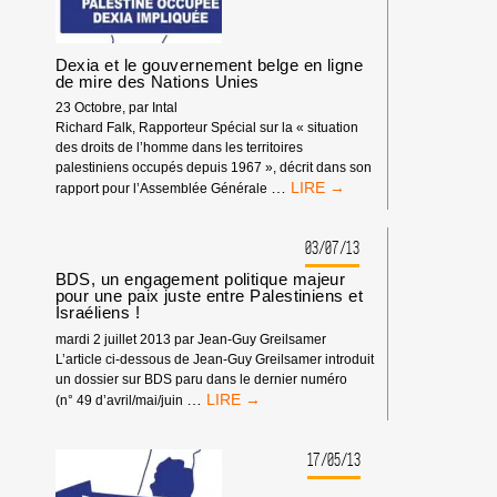
Dexia et le gouvernement belge en ligne
de mire des Nations Unies
23 Octobre, par Intal
Richard Falk, Rapporteur Spécial sur la « situation
des droits de l’homme dans les territoires
palestiniens occupés depuis 1967 », décrit dans son
DEXIA
…
rapport pour l’Assemblée Générale
ET
LE
GOUVERNEMENT
03/07/13
BELGE
BDS, un engagement politique majeur
EN
pour une paix juste entre Palestiniens et
LIGNE
Israéliens !
DE
mardi 2 juillet 2013 par Jean-Guy Greilsamer
MIRE
L’article ci-dessous de Jean-Guy Greilsamer introduit
DES
un dossier sur BDS paru dans le dernier numéro
NATIONS
BDS,
…
(n° 49 d’avril/mai/juin
UNIES
UN
ENGAGEMENT
POLITIQUE
17/05/13
MAJEUR