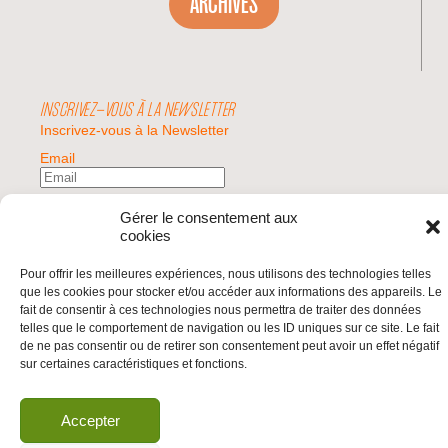
ARCHIVES
INSCRIVEZ-VOUS À LA NEWSLETTER
Inscrivez-vous à la Newsletter
Email
Valider
Gérer le consentement aux
cookies
Pour offrir les meilleures expériences, nous utilisons des technologies telles
© 2026 | BDS France | Boycott Désinvestissement Sanctions, la réponse
que les cookies pour stocker et/ou accéder aux informations des appareils. Le
citoyenne et non-violente à l'impunité d'Israël |
fait de consentir à ces technologies nous permettra de traiter des données
telles que le comportement de navigation ou les ID uniques sur ce site. Le fait
de ne pas consentir ou de retirer son consentement peut avoir un effet négatif
sur certaines caractéristiques et fonctions.
Accepter