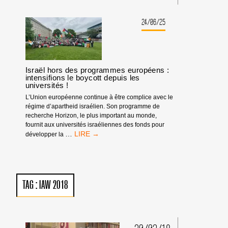
CAMPAGNE
BDS
FRANCE
24/06/25
À
LA
FÊTE
DE
L’HUMANITÉ
Israël hors des programmes européens :
2025
intensifions le boycott depuis les
universités !
L’Union européenne continue à être complice avec le
régime d’apartheid israélien. Son programme de
recherche Horizon, le plus important au monde,
fournit aux universités israéliennes des fonds pour
ISRAËL
…
développer la
HORS
DES
PROGRAMMES
EUROPÉENS :
INTENSIFIONS
TAG :
IAW 2018
LE
BOYCOTT
DEPUIS
LES
UNIVERSITÉS !