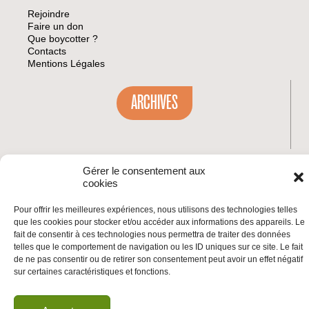
Rejoindre
Faire un don
Que boycotter ?
Contacts
Mentions Légales
ARCHIVES
Gérer le consentement aux
INSCRIVEZ-VOUS À LA NEWSLETTER
cookies
Inscrivez-vous à la Newsletter
Email
Pour offrir les meilleures expériences, nous utilisons des technologies telles
que les cookies pour stocker et/ou accéder aux informations des appareils. Le
fait de consentir à ces technologies nous permettra de traiter des données
telles que le comportement de navigation ou les ID uniques sur ce site. Le fait
Valider
de ne pas consentir ou de retirer son consentement peut avoir un effet négatif
sur certaines caractéristiques et fonctions.
© 2026 | BDS France | Boycott Désinvestissement Sanctions, la réponse