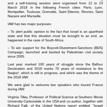
and a self-training session were organised from 12 to 23
March 2018 in the following French cities: Paris, Lyon,
Montpellier, Toulouse, Grenoble, Saint Etienne, Rennes, Saint
Nazaire and Marseille.
IAW has two major purposes:
– To alert public opinion to the fact that Israel is an apartheid
state and that this situation must be brought to an end, as
happened in the case of South Africa.
– To win support for the Boycott-Divestment-Sanctions (BDS)
Campaign, launched and backed by Palestinian civil society
since 2005.
Last year marked 100 years of struggle since the Balfour
Declaration and 2018 marks 70 years of resistance to the
Naqba*, which is still in progress, and which was the theme of
the 2018 IAW.
We were glad to welcome two speakers who toured France
during IAW:
Virginia Tilley, Professor of Political Science at Southern Illinois
University-Carbondale in the USA and co-author, together with
Richard Falk, of the United Nations report entitled: “Israeli