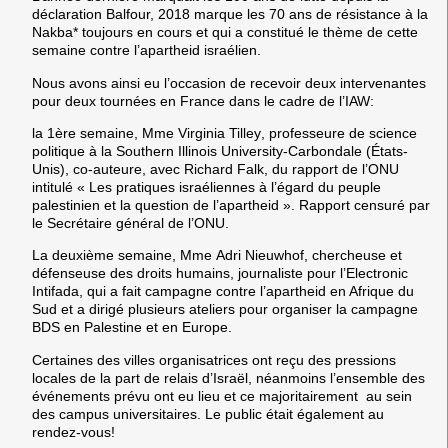
déclaration Balfour, 2018 marque les
70 ans de résistance à la
Nakba* toujours en cours et qui a constitué le thème de cette
semaine contre l’apartheid israélien.
Nous avons ainsi eu l’occasion de recevoir deux intervenantes
pour deux tournées en France dans le cadre de l’IAW:
la 1ère semaine, Mme
Virginia Tilley
, professeure de science
politique à la Southern Illinois University-Carbondale (États-
Unis), co-auteure, avec Richard Falk, du rapport de l’ONU
intitulé « Les pratiques israéliennes à l’égard du peuple
palestinien et la question de l’apartheid ». Rapport censuré par
le Secrétaire général de l’ONU.
La deuxième semaine, Mme
Adri Nieuwhof
, chercheuse et
défenseuse des droits humains, journaliste pour l’Electronic
Intifada, qui a fait campagne contre l’apartheid en Afrique du
Sud et a dirigé plusieurs ateliers pour organiser la campagne
BDS en Palestine et en Europe.
Certaines des villes organisatrices ont reçu des pressions
locales de la part de relais d’Israël, néanmoins l’ensemble des
événements prévu ont eu lieu et ce majoritairement au sein
des campus universitaires. Le public était également au
rendez-vous!