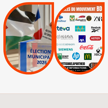
QUE BOYCOTTER ?
MUNICIPALES 2026 :
/
JE VOTE POUR LE
BOYCOTT
DÉSINVESTISSEME
RESPECT DU DROIT
|
|
|
Actus
Ahava
INTERNATIONAL EN
|
|
|
AXA
BNP
CAF
PALESTINE
|
|
Carrefour
HP
|
Keter
|
|
APPELS
Actus
|
Livres et brochures
Espaces Sans
Apartheid
|
|
Mehadrin
PUMA
|
Lettres d'interpellation
|
Sodastream
|
Pétitions
Visuels, tracts,
affiches,...