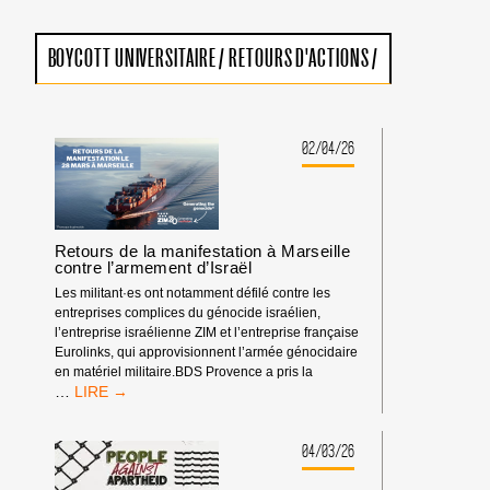
BOYCOTT UNIVERSITAIRE
/
RETOURS D'ACTIONS
/
02/04/26
Retours de la manifestation à Marseille
contre l’armement d’Israël
Les militant·es ont notamment défilé contre les
entreprises complices du génocide israélien,
l’entreprise israélienne ZIM et l’entreprise française
Eurolinks, qui approvisionnent l’armée génocidaire
en matériel militaire.BDS Provence a pris la
RETOURS
…
DE
LA
MANIFESTATION
04/03/26
À
MARSEILLE