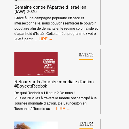
CONTRE
Semaine contre l’Apartheid Israélien
L’ARMEMENT
(IAW) 2026
D’ISRAËL
Grâce à une campagne populaire efficace et
intersectionnelle, nous pouvons renforcer le pouvoir
populaire afin de démanteler le régime colonialiste et
d’apartheid d’Israël. Cette année, programmez votre
SEMAINE
…
IAW à partir
CONTRE
L’APARTHEID
ISRAÉLIEN
07/12/25
(IAW)
2026
Retour sur la Journée mondiale d’action
#BoycottReebok
De quoi Reebok a-t-il peur ? De nous !
Plus de 20 villes à travers le monde ont participé à la
Journée mondiale d’action. De Launceston en
RETOUR
…
Tasmanie à Toronto au
SUR
LA
JOURNÉE
12/11/25
MONDIALE