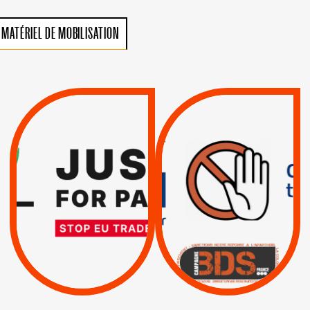
MATÉRIEL DE MOBILISATION
VIOLATIONS DES
TREIZIÈME APPEL.
DROITS DE L’HOMME
RESPECT DU DROIT
PAR ISRAËL :
INTERNATIONAL ?
EXIGEONS LA
TRUMP, MACRON :
SUSPENSION
MÊME COMBAT
TOTALE DE
L’ACCORD
|
|
Actus
D’ASSOCIATION UE-
BOYCOTT DES
ENTREPRISES
ISRAËL
|
|
Boycott militaire
/
APPELS
SANCTIONS
Lettres d'interpellation
|
|
Actus
Pétitions