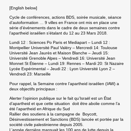
[English below]
Cycle de conférences, actions BDS, soirée musicale, séance
d’autoformation … 9 villes en France ont mis en place une
série d’événements dans le cadre de deux semaines contre
l’apartheid israélien s’étalant du 12 au 23 Mars 2018.
Lundi 12 : Sciences Po Paris et Mediapart – Lundi 12 :
Montpellier Université Paul Valéry – Mercredi 14: Toulouse
Université Jean Jaurès et Maison Blanche – Jeudi 15:
Université Grenoble Alpes – Vendredi 16: Université Jean
Monnet St Étienne – Lundi 19: Rennes – Mardi 20: St Nazaire
Lycée Expérimental – Jeudi 22 : Lyon Université Lyon 2 –
Vendredi 23: Marseille
Pour rappel, la Semaine contre l’apartheid israélien (IAW) a
deux objectifs principaux :
Alerter l’opinion publique sur le fait qu’Israël est un État
d’apartheid et que cette situation doit être abolie comme l’a
été l’apartheid en Afrique du Sud
Rallier des soutiens à la campagne de Boycott,
Désinvestissement et Sanctions
(BDS) lancée et portée par la
société civile palestinienne depuis 2005.
L’année dernière marquait les 100 ans de lutte depuis la