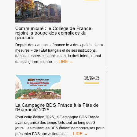
D’ACTION
#BOYCOTTREEBOK
Communiqué : le Collège de France
rejoint la troupe des complices du
génocide
Depuis deux ans, on dénonce le « deux poids – deux
mesures » de l’État français et de ses institutions,
dans le respect et l’application du droit international
COMMUNIQUÉ
…
dans la guerre menée
:
LE
COLLÈGE
16/09/25
DE
FRANCE
REJOINT
LA
La Campagne BDS France à la Fête de
TROUPE
l’Humanité 2025
DES
COMPLICES
Pour cette édition 2025, la Campagne BDS France
DU
avait organisé des temps forts tout au long des 3
GÉNOCIDE
jours. Les militant·es BDS étaient nombreux·ses pour
LA
…
présenter BDS aux visiteurs de