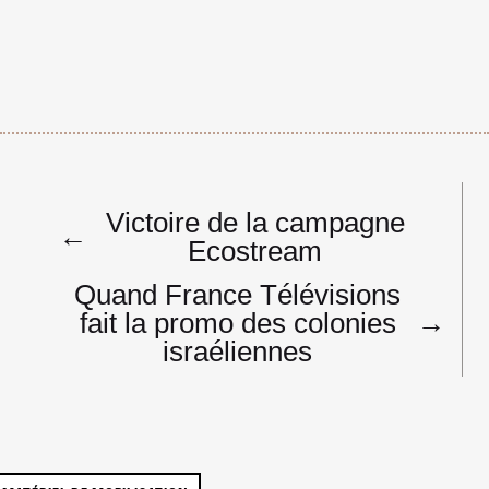
Navigation
Victoire de la campagne
de
←
Ecostream
l’article
Quand France Télévisions
fait la promo des colonies
→
israéliennes