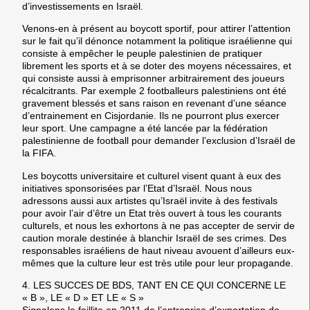
d’investissements en Israël.
Venons-en à présent au boycott sportif, pour attirer l’attention
sur le fait qu’il dénonce notamment la politique israélienne qui
consiste à empêcher le peuple palestinien de pratiquer
librement les sports et à se doter des moyens nécessaires, et
qui consiste aussi à emprisonner arbitrairement des joueurs
récalcitrants. Par exemple 2 footballeurs palestiniens ont été
gravement blessés et sans raison en revenant d’une séance
d’entrainement en Cisjordanie. Ils ne pourront plus exercer
leur sport. Une campagne a été lancée par la fédération
palestinienne de football pour demander l’exclusion d’Israël de
la FIFA.
Les boycotts universitaire et culturel visent quant à eux des
initiatives sponsorisées par l’Etat d’Israël. Nous nous
adressons aussi aux artistes qu’Israël invite à des festivals
pour avoir l’air d’être un Etat très ouvert à tous les courants
culturels, et nous les exhortons à ne pas accepter de servir de
caution morale destinée à blanchir Israël de ses crimes. Des
responsables israéliens de haut niveau avouent d’ailleurs eux-
mêmes que la culture leur est très utile pour leur propagande.
4.
LES SUCCES DE BDS, TANT EN CE QUI CONCERNE LE
« B », LE « D » ET LE « S »
Signalons la faillite en 2011 de l’entreprise d’exportation de