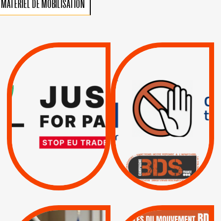
MATÉRIEL DE MOBILISATION
VIOLATIONS DES
TREIZIÈME APPEL.
DROITS DE L’HOMME
RESPECT DU DROIT
PAR ISRAËL :
INTERNATIONAL ?
EXIGEONS LA
TRUMP, MACRON :
SUSPENSION
MÊME COMBAT
TOTALE DE
L’ACCORD
|
|
Actus
D’ASSOCIATION UE-
BOYCOTT DES
ENTREPRISES
ISRAËL
|
|
Boycott militaire
/
APPELS
SANCTIONS
Lettres d'interpellation
|
|
Actus
Pétitions
QUE BOYCOTTER ?