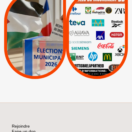
MUNICIPALES 2026 :
/
JE VOTE POUR LE
BOYCOTT
DÉSINVESTISSEME
RESPECT DU DROIT
|
|
|
Actus
Ahava
INTERNATIONAL EN
|
|
|
AXA
BNP
CAF
PALESTINE
|
|
Carrefour
HP
|
Keter
|
|
APPELS
Actus
|
Livres et brochures
Espaces Sans
Apartheid
|
|
Mehadrin
PUMA
|
Lettres d'interpellation
|
Sodastream
|
Pétitions
Visuels, tracts,
affiches,...
Rejoindre
Faire un don