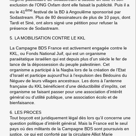
exclusion de l’ONG Oxfam dont elle faisait la publicité. Puis il a
ème
eu le 41
festival de la BD à Angoulême sponsorisé par
Sodastream. Plus de 80 dessinateurs de plus de 10 pays, dont
Tardi et Siné, ont alors signé une pétition pour refuser la
présence de Sodastream.
5.
LA MOBILISATION CONTRE LE KKL
La Campagne BDS France est activement engagée contre le
KKL, ou Fonds National Juif, qui est un organisme
paraétatique israélien qui est depuis plus d’un siècle le fer de
lance de la dépossession du peuple palestinien. Cet
organisme a participé à la Naqba lors de la création de l’Etat
d’Israël et participe aujourd’hui à l’expulsion des Bédouins du
Néguev de leurs villages ancestraux. Les dons à l’antenne
française du KKL bénéficient d’une déductibilité d’impôts, cet
organisme se faisant passer pour une association d’intérêt
général ou d’utilité publique, une association écolo et de
bienfaisance.
6.
LES PROCES
Tout boycott est juridiquement légal dès lors qu’il concerne une
question politique d’intérêt général. Mais la France est le seul
pays où des militants de la Campagne BDS sont poursuivis en
justice, ce qui est conforté par la circulaire Alliot Marie