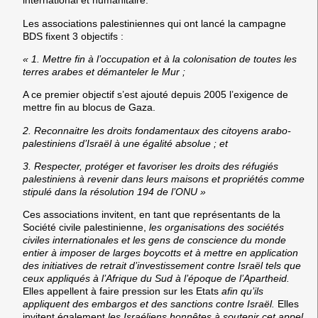
international et humanitaire.
Les associations palestiniennes qui ont lancé la campagne
BDS fixent 3 objectifs :
« 1. Mettre fin à l’occupation et à la colonisation de toutes les
terres arabes et démanteler le Mur
;
A ce premier objectif s’est ajouté depuis 2005 l’exigence de
mettre fin au blocus de Gaza.
2. Reconnaitre les droits fondamentaux des citoyens arabo-
palestiniens d’Israël à une égalité absolue ; et
3. Respecter, protéger et favoriser les droits des réfugiés
palestiniens à revenir dans leurs maisons et propriétés comme
stipulé dans la résolution 194 de l’ONU
»
Ces associations invitent, en tant que représentants de la
Société civile palestinienne,
les organisations des sociétés
civiles internationales et les gens de conscience du monde
entier à imposer de larges boycotts et à mettre en application
des initiatives de retrait d’investissement contre Israël tels que
ceux appliqués à l’Afrique du Sud à l’époque de l’Apartheid.
Elles appellent
à faire pression sur les Etats
afin qu’ils
appliquent des embargos et des sanctions contre Israël.
Elles
invitent
également
les Israéliens honnêtes à soutenir cet appel,