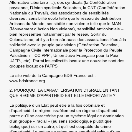
Alternative Libertaire …), des syndicats (la Confédération
paysanne, l’Union syndicale Solidaires, la CNT (Confédération
Nationale du Travail), des associations de sensibilités
diverses : sensibilité écolo telle que le réseau de distribution
Artisans du Monde, sensibilité non violente telle que le MAN
(Mouvement d’Action Non violente), sensibilité anticoloniale –
bien représentée notamment par le réseau Sortir du
Colonialisme, et il y a bien-sûr aussi des associations liées à la
solidarité avec le peuple palestinien (Génération Palestine,
Campagne Civile Internationale pour la Protection du Peuple
Palestinien – CCIPPP-, Union Juive Française pour la Paix –
UJFP-, etc). Parmi les collectifs locaux une douzaine sont des
groupes locaux de l’AFPS
Le site web de la Campagne BDS France est :
www.bdsfrance.org
2.
POURQUOI LA CARACTERISATION D’ISRAEL EN TANT
QUE REGIME D’APARTHEID EST-ELLE IMPORTANTE ?
La politique d’un Etat peut être à la fois coloniale et
d’apartheid. Le régime israélien est un régime d’apartheid
parce qu’il se caractérise par un système légal de domination
d’un groupe « racial » (au sens sociologique plutôt que
biologique) sur un autre, et qu’il est coupable du crime
d’apartheid. La notion de crime pour apartheid relève d’une