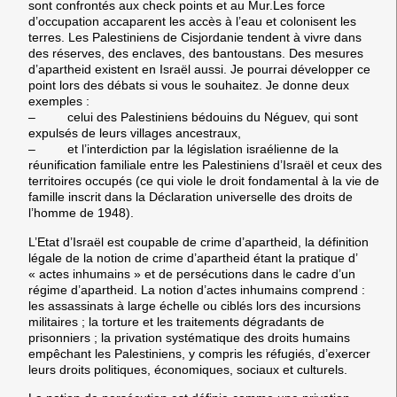
sont confrontés aux check points et au Mur.Les force
d’occupation accaparent les accès à l’eau et colonisent les
terres. Les Palestiniens de Cisjordanie tendent à vivre dans
des réserves, des enclaves, des bantoustans. Des mesures
d’apartheid existent en Israël aussi. Je pourrai développer ce
point lors des débats si vous le souhaitez. Je donne deux
exemples :
– celui des Palestiniens bédouins du Néguev, qui sont
expulsés de leurs villages ancestraux,
– et l’interdiction par la législation israélienne de la
réunification familiale entre les Palestiniens d’Israël et ceux des
territoires occupés (ce qui viole le droit fondamental à la vie de
famille inscrit dans la Déclaration universelle des droits de
l’homme de 1948).
L’Etat d’Israël est coupable de crime d’apartheid, la définition
légale de la notion de crime d’apartheid étant la pratique d’
« actes inhumains » et de persécutions dans le cadre d’un
régime d’apartheid. La notion d’actes inhumains comprend :
les assassinats à large échelle ou ciblés lors des incursions
militaires ; la torture et les traitements dégradants de
prisonniers ; la privation systématique des droits humains
empêchant les Palestiniens, y compris les réfugiés, d’exercer
leurs droits politiques, économiques, sociaux et culturels.