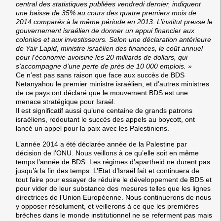
central des statistiques publiées vendredi dernier, indiquent
une baisse de 35% au cours des quatre premiers mois de
2014 comparés à la même période en 2013. L’institut presse le
gouvernement israélien de donner un appui financier aux
colonies et aux investisseurs. Selon une déclaration antérieure
de Yair Lapid, ministre israélien des finances, le coût annuel
pour l’économie avoisine les 20 milliards de dollars, qui
s’accompagne d’une perte de près de 10 000 emplois. »
Ce n’est pas sans raison que face aux succès de BDS
Netanyahou le premier ministre israélien, et d’autres ministres
de ce pays ont déclaré que le mouvement BDS est une
menace stratégique pour Israël.
Il est significatif aussi qu’une centaine de grands patrons
israéliens, redoutant le succès des appels au boycott, ont
lancé un appel pour la paix avec les Palestiniens.
L’année 2014 a été déclarée année de la Palestine par
décision de l’ONU. Nous veillons à ce qu’elle soit en même
temps l’année de BDS. Les régimes d’apartheid ne durent pas
jusqu’à la fin des temps. L’Etat d’Israël fait et continuera de
tout faire pour essayer de réduire le développement de BDS et
pour vider de leur substance des mesures telles que les lignes
directrices de l’Union Européenne. Nous continuerons de nous
y opposer résolument, et veillerons à ce que les premières
brèches dans le monde institutionnel ne se referment pas mais