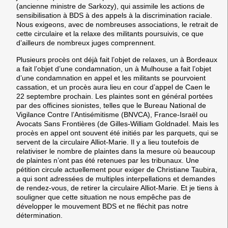
(ancienne ministre de Sarkozy), qui assimile les actions de
sensibilisation à BDS à des appels à la discrimination raciale.
Nous exigeons, avec de nombreuses associations, le retrait de
cette circulaire et la relaxe des militants poursuivis, ce que
d’ailleurs de nombreux juges comprennent.
Plusieurs procès ont déjà fait l’objet de relaxes, un à Bordeaux
a fait l’objet d’une condamnation, un à Mulhouse a fait l’objet
d’une condamnation en appel et les militants se pourvoient
cassation, et un procès aura lieu en cour d’appel de Caen le
22 septembre prochain. Les plaintes sont en général portées
par des officines sionistes, telles que le Bureau National de
Vigilance Contre l’Antisémitisme (BNVCA), France-Israël ou
Avocats Sans Frontières (de Gilles-William Goldnadel. Mais les
procès en appel ont souvent été initiés par les parquets, qui se
servent de la circulaire Alliot-Marie. Il y a lieu toutefois de
relativiser le nombre de plaintes dans la mesure où beaucoup
de plaintes n’ont pas été retenues par les tribunaux. Une
pétition circule actuellement pour exiger de Christiane Taubira,
a qui sont adressées de multiples interpellations et demandes
de rendez-vous, de retirer la circulaire Alliot-Marie. Et je tiens à
souligner que cette situation ne nous empêche pas de
développer le mouvement BDS et ne fléchit pas notre
détermination.