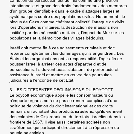
La notion de persécution est définie comme une privation
intentionnelle et grave des droits fondamentaux des membres
d’un groupe identifiable dans le cadre d’attaques larges et
systématiques contre des populations civiles. Notamment : le
blocus de Gaza comme châtiment collectif, l’attaque de civils
lors d’opérations militaires, la destruction de maisons non
justifiée par des nécessités militaires, l’impact du Mur sur les
populations et la démolition des villages bédouins.
Israël doit mettre fin à ces agissements criminels et doit
réparer complètement les dommages qu’ils engendrent. Les
États et les organisations ont la responsabilité d’agir afin de
pousser Israël à arrêter ces actes d’apartheid et de
persécutions. Ils doivent aussi s’abstenir de porter aide et
assistance à Israël et mettre en œuvre des poursuites
judiciaires à l’encontre de cet État.
3.
LES DIFFERENTES DECLINAISONS DU BOYCOTT
Le boycott économique appelle les consommateurs ou
n’importe organisme à ne pas se rendre complices d’une
politique de violation du droit international et des droits
humains en achetant des produits israéliens, qu’ils viennent
des colonies de Cisjordanie ou du territoire israélien dans les
frontière de 1967. Il vise aussi certaines sociétés non
israéliennes qui participent directement à la répression du
peuple palestinien.