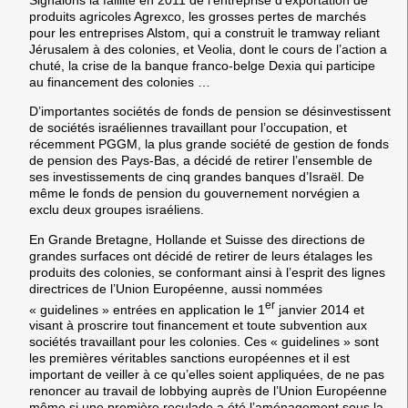
produits agricoles Agrexco, les grosses pertes de marchés
pour les entreprises Alstom, qui a construit le tramway reliant
Jérusalem à des colonies, et Veolia, dont le cours de l’action a
chuté, la crise de la banque franco-belge Dexia qui participe
au financement des colonies …
D’importantes sociétés de fonds de pension se désinvestissent
de sociétés israéliennes travaillant pour l’occupation, et
récemment PGGM, la plus grande société de gestion de fonds
de pension des Pays-Bas, a décidé de retirer l’ensemble de
ses investissements de cinq grandes banques d’Israël. De
même le fonds de pension du gouvernement norvégien a
exclu deux groupes israéliens.
En Grande Bretagne, Hollande et Suisse des directions de
grandes surfaces ont décidé de retirer de leurs étalages les
produits des colonies, se conformant ainsi à l’esprit des lignes
directrices de l’Union Européenne, aussi nommées
er
« guidelines » entrées en application le 1
janvier 2014 et
visant à proscrire tout financement et toute subvention aux
sociétés travaillant pour les colonies. Ces « guidelines » sont
les premières véritables sanctions européennes et il est
important de veiller à ce qu’elles soient appliquées, de ne pas
renoncer au travail de lobbying auprès de l’Union Européenne
même si une première reculade a été l’aménagement sous la