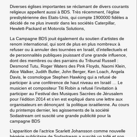
Diverses églises importantes se réclamant de divers courants
religieux appellent aussi à BDS. Très récemment, l’église
presbytérienne des Etats-Unis, qui compte 1900000 fidèles a
décidé de ne plus investir dans les sociétés Caterpillar,
Hewlett-Packard et Motorola Solutions,
La Campagne BDS jouit également du soutien d’artistes de
renom international, qui sont de plus en plus nombreux à
refuser ou à annuler des tournées en Israël, d’intellectuels et
de personnalités publiques jouissant d’une grande influence,
dont des membres ou des parrains du Tribunal Russell :
Desmond Tutu, Roger Waters des Pink Floyds, Naomi Klein,
Alice Walker, Judith Butler, John Berger, Ken Loach, Angela
Davis, le cosmologue Stephen Hawking qui a refusé de
participer à une conférence de haut niveau en Israël … Le
musicien et compositeur Titi Robin a refusé l’invitation à
participer au Festival des Musiques Sacrées de Jérusalem
pour l’édition 2014 et s’en est expliqué dans une lettre aux
organisateurs en dénonçant la politique israélienne. Au cours
du printemps dernier, les agissements de la société
Sodastream ont suscité une grande publicité pour la
campagne BDS
L’apparition de l’actrice Scarlett Johansson comme nouvelle
hégérie publicitaire de Sodastream a suscité un tollé et son