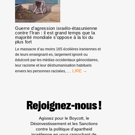
FEMMES
:
LA
RÉSISTANCE
INSPIRANTE
Guerre d’agression israélo-étasunienne
DES
contre l’Iran : il est grand temps que la
FEMMES
majorité mondiale s’oppose à la loi du
plus fort
PALESTINIENNES
Le massacre d’au moins 165 écolières iraniennes et
de leurs enseignant·es, largement ignoré ou
édulcoré par les médias occidentaux génocidaires,
leur racisme et leur déshumanisation habituels
GUERRE
…
envers les personnes racisées,
D’AGRESSION
ISRAÉLO-
ÉTASUNIENNE
CONTRE
L’IRAN
Rejoignez-nous !
:
IL
EST
Agissez pour le Boycott, le
GRAND
Désinvestissement et les Sanctions
TEMPS
contre la politique d'apartheid
QUE
israélienne en vous raprochant de