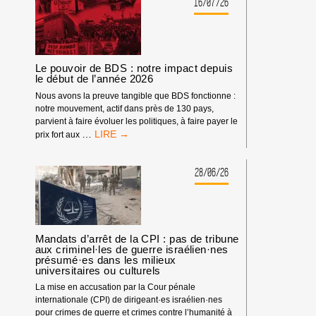
16/07/26
Le pouvoir de BDS : notre impact depuis
le début de l’année 2026
Nous avons la preuve tangible que BDS fonctionne :
notre mouvement, actif dans près de 130 pays,
parvient à faire évoluer les politiques, à faire payer le
LE
…
prix fort aux
POUVOIR
DE
BDS
28/06/26
:
NOTRE
IMPACT
DEPUIS
LE
Mandats d’arrêt de la CPI : pas de tribune
DÉBUT
aux criminel·les de guerre israélien·nes
présumé·es dans les milieux
DE
universitaires ou culturels
L’ANNÉE
2026
La mise en accusation par la Cour pénale
internationale (CPI) de dirigeant·es israélien·nes
pour crimes de guerre et crimes contre l’humanité à