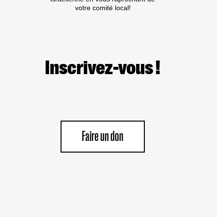
LA
votre comité local!
MAJORITÉ
MONDIALE
S’OPPOSE
À
LA
LOI
DU
Inscrivez-vous !
PLUS
FORT
Faire un don