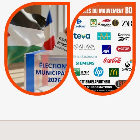
QUE BOYCOTTER ?
MUNICIPALES 2026 :
/
JE VOTE POUR LE
BOYCOTT
DÉSINVESTISSEME
RESPECT DU DROIT
|
|
|
Actus
Ahava
INTERNATIONAL EN
|
|
|
AXA
BNP
CAF
PALESTINE
|
|
Carrefour
HP
|
Keter
|
|
APPELS
Actus
|
Livres et brochures
Espaces Sans
Apartheid
|
|
Mehadrin
PUMA
|
Lettres d'interpellation
|
Sodastream
|
Pétitions
Visuels, tracts,
affiches,...