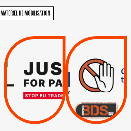
MATÉRIEL DE MOBILISATION
VIOLATIONS DES
TREIZIÈME APPEL.
DROITS DE L’HOMME
RESPECT DU DROIT
PAR ISRAËL :
INTERNATIONAL ?
EXIGEONS LA
TRUMP, MACRON :
SUSPENSION
MÊME COMBAT
TOTALE DE
L’ACCORD
|
|
Actus
D’ASSOCIATION UE-
BOYCOTT DES
ENTREPRISES
ISRAËL
|
|
Boycott militaire
/
APPELS
SANCTIONS
Lettres d'interpellation
|
|
Actus
Pétitions