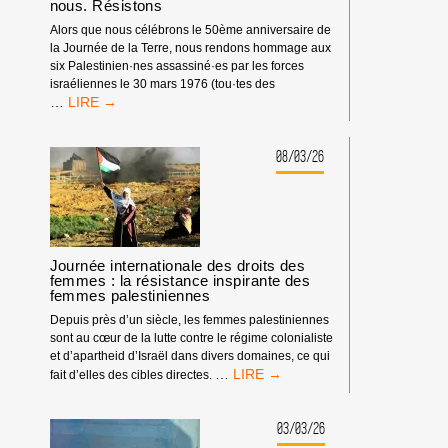
nous. Résistons
Alors que nous célébrons le 50ème anniversaire de
la Journée de la Terre, nous rendons hommage aux
six Palestinien·nes assassiné·es par les forces
israéliennes le 30 mars 1976 (tou·tes des
LES
…
50
ANS
DE
08/03/26
LA
JOURNÉE
DE
LA
TERRE
PALESTINIENNE
Journée internationale des droits des
femmes : la résistance inspirante des
:
femmes palestiniennes
UNISSONS-
NOUS.
Depuis près d’un siècle, les femmes palestiniennes
LEVONS-
sont au cœur de la lutte contre le régime colonialiste
NOUS.
et d’apartheid d’Israël dans divers domaines, ce qui
RÉSISTONS
JOURNÉE
…
fait d’elles des cibles directes.
INTERNATIONALE
DES
DROITS
03/03/26
DES