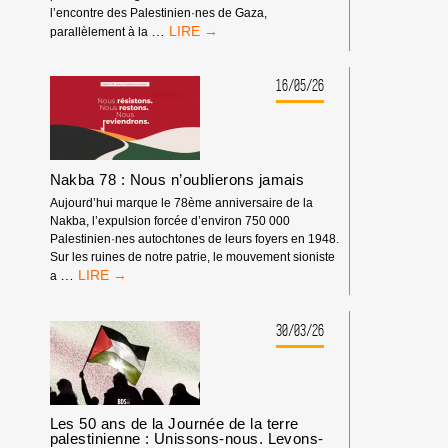
l’encontre des Palestinien·nes de Gaza,
MANDATS
…
parallèlement à la
D’ARRÊT
DE
LA
16/05/26
CPI
:
PAS
DE
TRIBUNE
Nakba 78 : Nous n’oublierons jamais
AUX
Aujourd’hui marque le 78ème anniversaire de la
CRIMINEL·LES
Nakba, l’expulsion forcée d’environ 750 000
DE
Palestinien·nes autochtones de leurs foyers en 1948.
GUERRE
Sur les ruines de notre patrie, le mouvement sioniste
ISRAÉLIEN·NES
NAKBA
…
a
PRÉSUMÉ·ES
78
DANS
:
LES
NOUS
30/03/26
MILIEUX
N’OUBLIERONS
UNIVERSITAIRES
JAMAIS
OU
CULTURELS
Les 50 ans de la Journée de la terre
palestinienne : Unissons-nous. Levons-