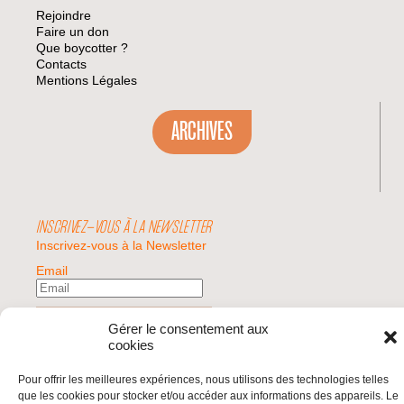
Rejoindre
Faire un don
Que boycotter ?
Contacts
Mentions Légales
ARCHIVES
INSCRIVEZ-VOUS À LA NEWSLETTER
Inscrivez-vous à la Newsletter
Email
Valider
Gérer le consentement aux
cookies
Pour offrir les meilleures expériences, nous utilisons des technologies telles
© 2026 | BDS France | Boycott Désinvestissement Sanctions, la réponse
que les cookies pour stocker et/ou accéder aux informations des appareils. Le
citoyenne et non-violente à l'impunité d'Israël |