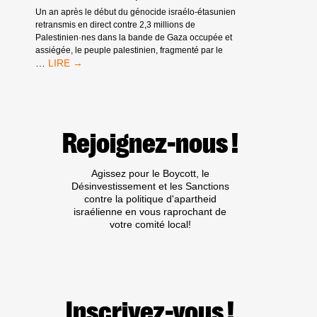
DE
Un an après le début du génocide israélo-étasunien
L’EFFONDREMENT
retransmis en direct contre 2,3 millions de
DE
Palestinien·nes dans la bande de Gaza occupée et
L’ÉCONOMIE
assiégée, le peuple palestinien, fragmenté par le
ISRAÉLIENNE
EN
…
CANALISANT
NOTRE
CHAGRIN
ET
NOTRE
Rejoignez-nous !
COLÈRE,
LEVONS-
NOUS
Agissez pour le Boycott, le
POUR
Désinvestissement et les Sanctions
LA
contre la politique d'apartheid
LIBÉRATION
israélienne en vous raprochant de
!
votre comité local!
Inscrivez-vous !