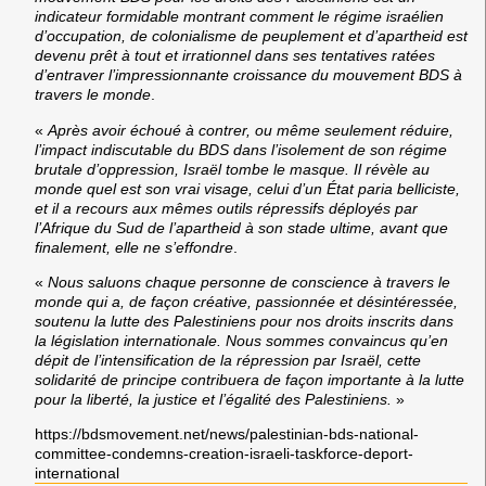
indicateur formidable montrant comment le régime israélien
d’occupation, de colonialisme de peuplement et d’apartheid est
devenu prêt à tout et irrationnel dans ses tentatives ratées
d’entraver l’impressionnante croissance du mouvement BDS à
travers le monde
.
«
Après avoir échoué à contrer, ou même seulement réduire,
l’impact indiscutable du BDS dans l’isolement de son régime
brutale d’oppression, Israël tombe le masque. Il révèle au
monde quel est son vrai visage, celui d’un État paria belliciste,
et il a recours aux mêmes outils répressifs déployés par
l’Afrique du Sud de l’apartheid à son stade ultime, avant que
finalement, elle ne s’effondre
.
«
Nous saluons chaque personne de conscience à travers le
monde qui a, de façon créative, passionnée et désintéressée,
soutenu la lutte des Palestiniens pour nos droits inscrits dans
la législation internationale. Nous sommes convaincus qu’en
dépit de l’intensification de la répression par Israël, cette
solidarité de principe contribuera de façon importante à la lutte
pour la liberté, la justice et l’égalité des Palestiniens.
»
https://bdsmovement.net/news/palestinian-bds-national-
committee-condemns-creation-israeli-taskforce-deport-
international