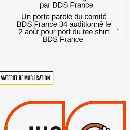
l’article
par BDS France
Un porte parole du comité
BDS France 34 auditionné le
→
2 août pour port du tee shirt
BDS France.
MATÉRIEL DE MOBILISATION
VIOLATIONS DES
TREIZIÈME APPEL.
DROITS DE L’HOMME
RESPECT DU DROIT
PAR ISRAËL :
INTERNATIONAL ?
EXIGEONS LA