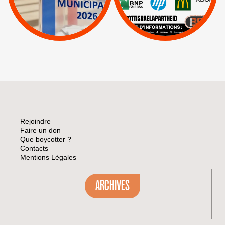
|
Lettres d'interpellation
|
Sodastream
|
Pétitions
Visuels, tracts,
affiches,...
Rejoindre
Faire un don
Que boycotter ?
Contacts
Mentions Légales
ARCHIVES