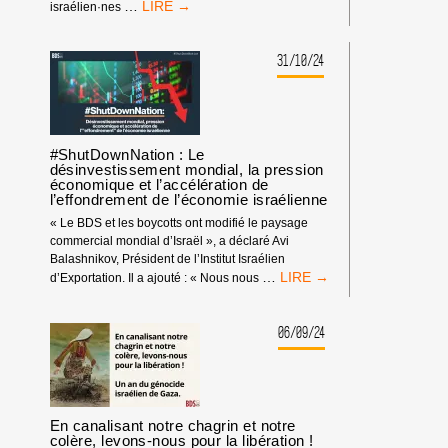
UNE
…
israélien·nes
COMPLICES
ÉCONOMIE
DE
QUI
TRANSFERTS
S’EFFONDRE
31/10/24
MARITIMES
:
ILLÉGAUX
130
AU
DES
PROFIT
MEILLEURS
D’ISRAËL.
ÉCONOMISTES
#ShutDownNation : Le
ISRAÉLIEN·NES
désinvestissement mondial, la pression
économique et l’accélération de
:
l’effondrement de l’économie israélienne
LA
«
« Le BDS et les boycotts ont modifié le paysage
SPIRALE
commercial mondial d’Israël », a déclaré Avi
DE
Balashnikov, Président de l’Institut Israélien
L’EFFONDREMENT
#SHUTDOWNNATION
…
d’Exportation. Il a ajouté : « Nous nous
»
:
D’ISRAËL
LE
DÉSINVESTISSEMENT
06/09/24
MONDIAL,
LA
PRESSION
ÉCONOMIQUE
ET
En canalisant notre chagrin et notre
L’ACCÉLÉRATION
colère, levons-nous pour la libération !