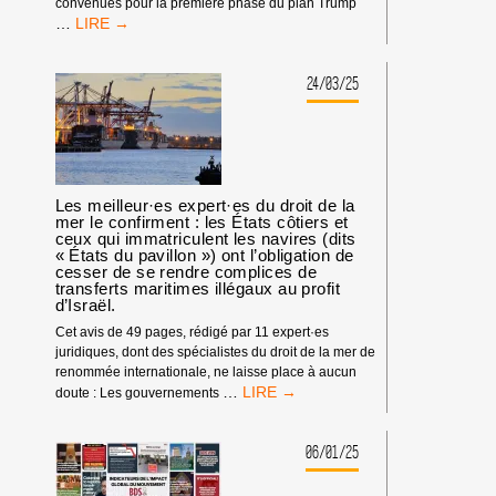
convenues pour la première phase du plan Trump
BDS
…
MET
EN
GARDE
24/03/25
CONTRE
UN
GÉNOCIDE
DEVENU
MOINS
VISIBLE
Les meilleur·es expert·es du droit de la
ALORS
mer le confirment : les États côtiers et
ceux qui immatriculent les navires (dits
QUE
« États du pavillon ») ont l’obligation de
TRUMP
cesser de se rendre complices de
ANNONCE
transferts maritimes illégaux au profit
LA
d’Israël.
DEUXIÈME
Cet avis de 49 pages, rédigé par 11 expert·es
PHASE
juridiques, dont des spécialistes du droit de la mer de
DU
renommée internationale, ne laisse place à aucun
«
LES
…
doute : Les gouvernements
CESSEZ-
MEILLEUR·ES
LE-
EXPERT·ES
FEU
DU
06/01/25
»
DROIT
DE