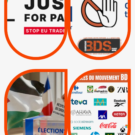
TRUMP, MACRON :
SUSPENSION
MÊME COMBAT
TOTALE DE
L’ACCORD
|
|
Actus
D’ASSOCIATION UE-
BOYCOTT DES
ENTREPRISES
ISRAËL
|
|
Boycott militaire
/
APPELS
SANCTIONS
Lettres d'interpellation
|
|
Actus
Pétitions
QUE BOYCOTTER ?
MUNICIPALES 2026 :
/
JE VOTE POUR LE
BOYCOTT
DÉSINVESTISSEME
RESPECT DU DROIT
|
|
|
Actus
Ahava
INTERNATIONAL EN
|
|
|
AXA
BNP
CAF
PALESTINE
|
|
Carrefour
HP
|
Keter
|
|
APPELS
Actus
|
Livres et brochures
Espaces Sans
Apartheid
|
|
Mehadrin
PUMA