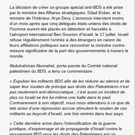
La décision de créer ce groupe spécial anti-BDS a été prise
par le ministre des Affaires stratégiques, Gilad Erdan, et le
ministre de l’Intérieur, Arye Dery. L’annonce intervient moins
d’un mois après que cinq délégués états-uniens des droits de
l’homme eurent été placés en détention et harcelés à
l’aéroport international Ben Gourion d’Israël, le 17 juillet. Israël
refuse régulièrement l’entrée à des étrangers en raison de
leurs affiliations politiques sans rencontrer la moindre contre-
mesure significative de la part des gouvernements à travers le
monde.
Abdulrahman Abunahel, porte-parole du Comité national
palestinien du BDS, a tenu ce commentaire :
«
Expulser les militants BDS afin de les réduire au silence et de
saper leur soutien de principe aux droits des Palestiniens n’est
pas seulement anti-démocratique ; c’est aussi un incident de
plus où Israël se tire lui-même une balle dans le pied.
Contrairement à son objectif, nous nous attendons à ce que de
tels actes d’une répression accrue stimulent le soutien de ces
militants au boycott d’Israël, une fois rentrés dans leur pays.
«
Cette dernière arme dans l’intensification de la guerre
juridique, d’espionnage et de propagande d’Israël contre le
mouvement BDS pour les droits des Palestiniens est un