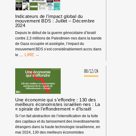
LA
MER
LE
Indicateurs de l’impact global du
CONFIRMENT
mouvement BDS : Juillet – Décembre
2024
:
LES
Depuis le début de la guerre génocidaire d’Israël
ÉTATS
contre 2,3 millions de Palestinien·nes dans la bande
CÔTIERS
de Gaza occupée et assiégée, l’impact du
ET
mouvement BDS s’est considérablement accru dans
CEUX
INDICATEURS
…
le
QUI
DE
IMMATRICULENT
L’IMPACT
LES
GLOBAL
08/12/24
NAVIRES
DU
(DITS
MOUVEMENT
« ÉTATS
BDS
DU
:
PAVILLON »)
JUILLET
Une économie qui s’effondre : 130 des
ONT
–
meilleurs économistes israélien·nes : La
L’OBLIGATION
« spirale de l’effondrement » d’Israël
DÉCEMBRE
DE
2024
Si l’on fait abstraction de l’intensification de la fuite
CESSER
des capitaux et du tarissement des investissements
DE
étrangers dans la haute technologie israélienne, en
SE
mai 2024, 130 des meilleurs économistes
RENDRE