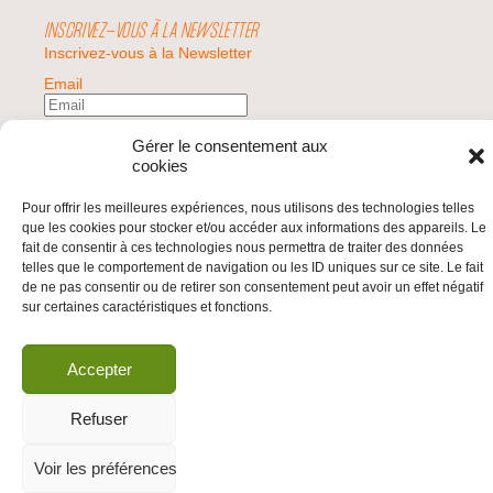
INSCRIVEZ-VOUS À LA NEWSLETTER
Inscrivez-vous à la Newsletter
Email
Gérer le consentement aux
Valider
cookies
Pour offrir les meilleures expériences, nous utilisons des technologies telles
© 2026 | BDS France | Boycott Désinvestissement Sanctions, la réponse
que les cookies pour stocker et/ou accéder aux informations des appareils. Le
citoyenne et non-violente à l'impunité d'Israël |
fait de consentir à ces technologies nous permettra de traiter des données
telles que le comportement de navigation ou les ID uniques sur ce site. Le fait
de ne pas consentir ou de retirer son consentement peut avoir un effet négatif
sur certaines caractéristiques et fonctions.
Accepter
Refuser
Voir les préférences