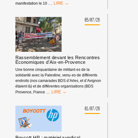
BOYCOTT
…
manifestation le 10
SPORTIF
:
LA
05/07/26
FÉDÉRATION
ISRAÉLIENNE
D’ESCALADE
DOIT
ÊTRE
EXCLUE
Rassemblement devant les Rencontres
DES
Économiques d’Aix-en-Provence
COMPÉTITIONS
INTERNATIONALES
Une bonne cinquantaine de militant·es de la
!
solidarité avec la Palestine, venu·es de différents
endroits (nos camarades BDS d’Arles, et d’Avignon
étaient là) et de différentes organisations (BDS
RASSEMBLEMENT
…
Provence, France
DEVANT
LES
RENCONTRES
01/07/26
ÉCONOMIQUES
D’AIX-
EN-
PROVENCE
Boycott HP : matériel syndical