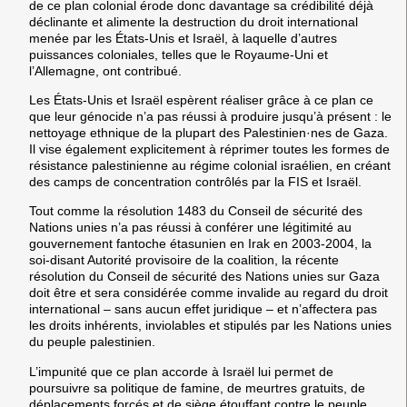
de ce plan colonial érode donc davantage sa crédibilité déjà
déclinante et alimente la destruction du droit international
menée par les États-Unis et Israël, à laquelle d’autres
puissances coloniales, telles que le Royaume-Uni et
l’Allemagne, ont contribué.
Les États-Unis et Israël espèrent réaliser grâce à ce plan ce
que leur génocide n’a pas réussi à produire jusqu’à présent : le
nettoyage ethnique de la plupart des Palestinien·nes de Gaza.
Il vise également explicitement à réprimer toutes les formes de
résistance palestinienne au régime colonial israélien, en créant
des camps de concentration contrôlés par la FIS et Israël.
Tout comme la résolution 1483 du Conseil de sécurité des
Nations unies n’a pas réussi à conférer une légitimité au
gouvernement fantoche étasunien en Irak en 2003-2004, la
soi-disant Autorité provisoire de la coalition, la récente
résolution du Conseil de sécurité des Nations unies sur Gaza
doit être et sera considérée comme invalide au regard du droit
international – sans aucun effet juridique – et n’affectera pas
les droits inhérents, inviolables et stipulés par les Nations unies
du peuple palestinien.
L’impunité que ce plan accorde à Israël lui permet de
poursuivre sa politique de famine, de meurtres gratuits, de
déplacements forcés et de siège étouffant contre le peuple