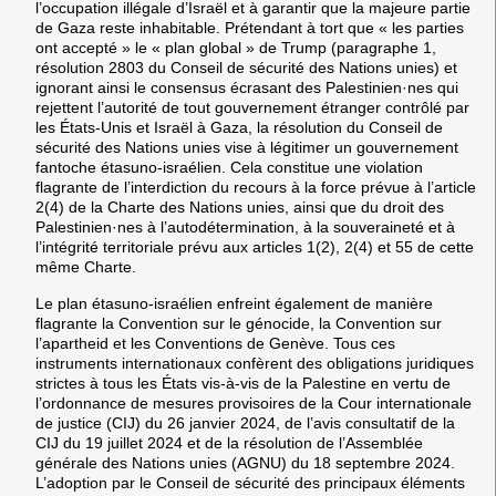
l’occupation illégale d’Israël et à garantir que la majeure partie
de Gaza reste inhabitable. Prétendant à tort que « les parties
ont accepté » le « plan global » de Trump (paragraphe 1,
résolution 2803 du Conseil de sécurité des Nations unies) et
ignorant ainsi le consensus écrasant des Palestinien·nes qui
rejettent l’autorité de tout gouvernement étranger contrôlé par
les États-Unis et Israël à Gaza, la résolution du Conseil de
sécurité des Nations unies vise à légitimer un gouvernement
fantoche étasuno-israélien. Cela constitue une violation
flagrante de l’interdiction du recours à la force prévue à l’article
2(4) de la Charte des Nations unies, ainsi que du droit des
Palestinien·nes à l’autodétermination, à la souveraineté et à
l’intégrité territoriale prévu aux articles 1(2), 2(4) et 55 de cette
même Charte.
Le plan étasuno-israélien enfreint également de manière
flagrante la Convention sur le génocide, la Convention sur
l’apartheid et les Conventions de Genève. Tous ces
instruments internationaux confèrent des obligations juridiques
strictes à tous les États vis-à-vis de la Palestine en vertu de
l’ordonnance de mesures provisoires de la Cour internationale
de justice (CIJ) du 26 janvier 2024, de l’avis consultatif de la
CIJ du 19 juillet 2024 et de la résolution de l’Assemblée
générale des Nations unies (AGNU) du 18 septembre 2024.
L’adoption par le Conseil de sécurité des principaux éléments