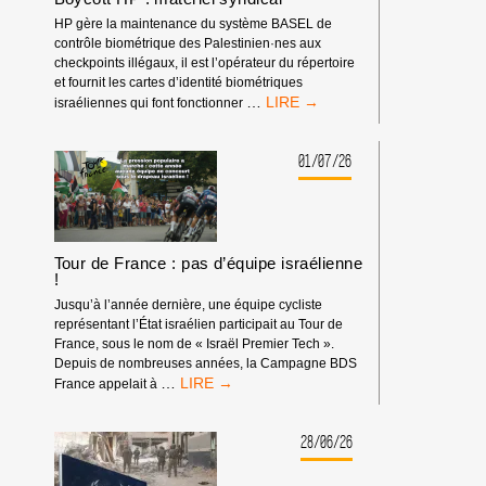
HP gère la maintenance du système BASEL de
contrôle biométrique des Palestinien·nes aux
checkpoints illégaux, il est l’opérateur du répertoire
et fournit les cartes d’identité biométriques
BOYCOTT
…
israéliennes qui font fonctionner
HP
:
MATÉRIEL
01/07/26
SYNDICAL
Tour de France : pas d’équipe israélienne
!
Jusqu’à l’année dernière, une équipe cycliste
représentant l’État israélien participait au Tour de
France, sous le nom de « Israël Premier Tech ».
Depuis de nombreuses années, la Campagne BDS
TOUR
…
France appelait à
DE
FRANCE
:
28/06/26
PAS
D’ÉQUIPE