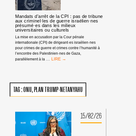
ISRAÉLIENNE
!
Mandats d’arrêt de la CPI : pas de tribune
aux criminel·les de guerre israélien·nes
présumé·es dans les milieux
universitaires ou culturels
La mise en accusation par la Cour pénale
internationale (CPI) de dirigeant·es israélien·nes
pour crimes de guerre et crimes contre l’humanité à
l’encontre des Palestinien·nes de Gaza,
MANDATS
…
parallèlement à la
D’ARRÊT
DE
LA
CPI
:
TAG :
ONU
PLAN TRUMP-NETANYAHU
PAS
DE
TRIBUNE
AUX
CRIMINEL·LES
15/02/26
DE
GUERRE
ISRAÉLIEN·NES
PRÉSUMÉ·ES