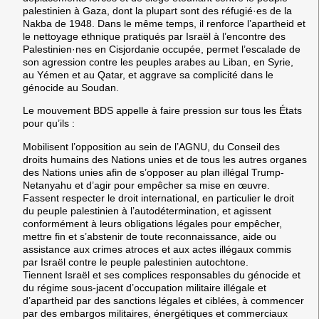
palestinien à Gaza, dont la plupart sont des réfugié·es de la
Nakba de 1948. Dans le même temps, il renforce l’apartheid et
le nettoyage ethnique pratiqués par Israël à l’encontre des
Palestinien·nes en Cisjordanie occupée, permet l’escalade de
son agression contre les peuples arabes au Liban, en Syrie,
au Yémen et au Qatar, et aggrave sa complicité dans le
génocide au Soudan.
Le mouvement BDS appelle à faire pression sur tous les États
pour qu’ils :
Mobilisent l’opposition au sein de l’AGNU, du Conseil des
droits humains des Nations unies et de tous les autres organes
des Nations unies afin de s’opposer au plan illégal Trump-
Netanyahu et d’agir pour empêcher sa mise en œuvre.
Fassent respecter le droit international, en particulier le droit
du peuple palestinien à l’autodétermination, et agissent
conformément à leurs obligations légales pour empêcher,
mettre fin et s’abstenir de toute reconnaissance, aide ou
assistance aux crimes atroces et aux actes illégaux commis
par Israël contre le peuple palestinien autochtone.
Tiennent Israël et ses complices responsables du génocide et
du régime sous-jacent d’occupation militaire illégale et
d’apartheid par des sanctions légales et ciblées, à commencer
par des embargos militaires, énergétiques et commerciaux