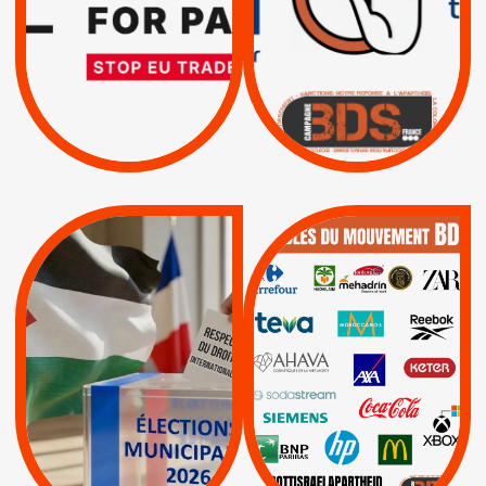
MÊME COMBAT
TOTALE DE
L’ACCORD
|
|
Actus
D’ASSOCIATION UE-
BOYCOTT DES
ENTREPRISES
ISRAËL
|
|
Boycott militaire
/
APPELS
SANCTIONS
Lettres d'interpellation
|
|
Actus
Pétitions
QUE BOYCOTTER ?
MUNICIPALES 2026 :
/
JE VOTE POUR LE
BOYCOTT
DÉSINVESTISSEME
RESPECT DU DROIT
|
|
|
Actus
Ahava
INTERNATIONAL EN
|
|
|
AXA
BNP
CAF
PALESTINE
|
|
Carrefour
HP
|
Keter
|
|
APPELS
Actus
|
Livres et brochures
Espaces Sans
Apartheid
|
|
Mehadrin
PUMA
|
Lettres d'interpellation
|
Sodastream
|
Pétitions