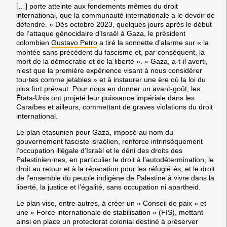
[…] porte atteinte aux fondements mêmes du droit
international, que la communauté internationale a le devoir de
défendre. » Dès octobre 2023, quelques jours après le début
de l’attaque génocidaire d’Israël à Gaza, le président
colombien
Gustavo Petro
a tiré la sonnette d’alarme sur « la
montée sans précédent du fascisme et, par conséquent, la
mort de la démocratie et de la liberté ». « Gaza, a-t-il averti,
n’est que la première expérience visant à nous considérer
tou·tes comme jetables » et à instaurer une ère où la loi du
plus fort prévaut. Pour nous en donner un avant-goût, les
États-Unis ont projeté leur puissance impériale dans les
Caraïbes et ailleurs, commettant de graves violations du droit
international.
Le plan étasunien pour Gaza, imposé au nom du
gouvernement fasciste israélien, renforce intrinsèquement
l’occupation illégale d’Israël et le déni des droits des
Palestinien·nes, en particulier le droit à l’autodétermination, le
droit au retour et à la réparation pour les réfugié·és, et le droit
de l’ensemble du peuple indigène de Palestine à vivre dans la
liberté, la justice et l’égalité, sans occupation ni apartheid.
Le plan vise, entre autres, à créer un « Conseil de paix » et
une « Force internationale de stabilisation » (FIS), mettant
ainsi en place un protectorat colonial destiné à préserver