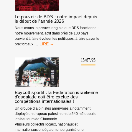
Le pouvoir de BDS : notre impact depuis
le début de l’année 2026
Nous avons la preuve tangible que BDS fonctionne :
notre mouvement, actif dans près de 130 pays,
parvient à faire évoluer les politiques, à faire payer le
LE
…
prix fort aux
POUVOIR
DE
BDS
15/07/26
:
NOTRE
IMPACT
DEPUIS
LE
DÉBUT
Boycott sportif : la Fédération israélienne
d’escalade doit être exclue des
DE
compétitions internationales !
L’ANNÉE
2026
Un groupe d’alpinistes anonymes a notamment
déployé un drapeau palestinien de 540 m2 depuis
les hauteurs de Chamonix.
Plusieurs collectifs locaux, nationaux et
internationaux ont également organisé une