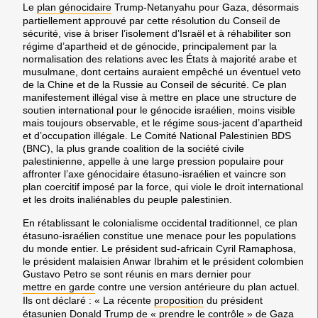
Le
plan génocidaire
Trump-Netanyahu pour Gaza, désormais
partiellement approuvé par cette résolution du Conseil de
sécurité, vise à briser l’isolement d’Israël et à réhabiliter son
régime d’apartheid et de génocide, principalement par la
normalisation des relations avec les États à majorité arabe et
musulmane, dont certains auraient empêché un éventuel veto
de la Chine et de la Russie au Conseil de sécurité. Ce plan
manifestement illégal vise à mettre en place une structure de
soutien international pour le génocide israélien, moins visible
mais toujours observable, et le régime sous-jacent d’apartheid
et d’occupation illégale. Le Comité National Palestinien BDS
(BNC), la plus grande coalition de la société civile
palestinienne, appelle à une large pression populaire pour
affronter l’axe génocidaire étasuno-israélien et vaincre son
plan coercitif imposé par la force, qui viole le droit international
et les droits inaliénables du peuple palestinien.
En rétablissant le colonialisme occidental traditionnel, ce plan
étasuno-israélien constitue une menace pour les populations
du monde entier. Le président sud-africain Cyril Ramaphosa,
le président malaisien Anwar Ibrahim et le président colombien
Gustavo Petro se sont réunis en mars dernier pour
mettre en garde
contre une version antérieure du plan actuel.
Ils ont déclaré : « La récente
proposition
du président
étasunien Donald Trump de « prendre le contrôle » de Gaza