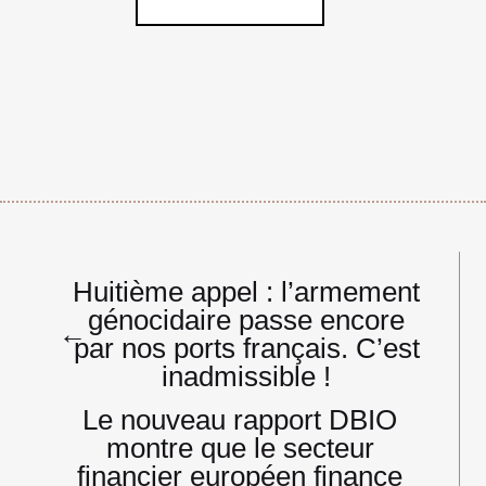
Navigation
Huitième appel : l’armement
de
génocidaire passe encore
l’article
←
par nos ports français. C’est
inadmissible !
Le nouveau rapport DBIO
montre que le secteur
financier européen finance