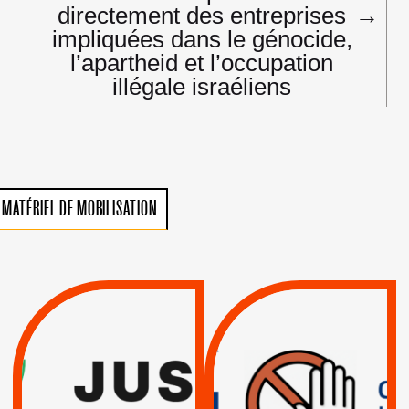
directement des entreprises
→
impliquées dans le génocide,
l’apartheid et l’occupation
illégale israéliens
MATÉRIEL DE MOBILISATION
VIOLATIONS DES
TREIZIÈME APPEL.
DROITS DE L’HOMME
RESPECT DU DROIT
PAR ISRAËL :
INTERNATIONAL ?
EXIGEONS LA
TRUMP, MACRON :
SUSPENSION