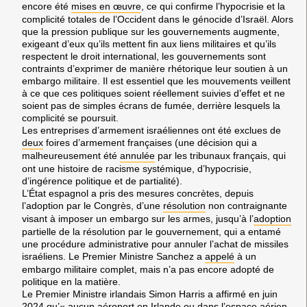
encore été
mises en œuvre
, ce qui confirme l’hypocrisie et la
complicité totales de l’Occident dans le génocide d’Israël. Alors
que la pression publique sur les gouvernements augmente,
exigeant d’eux qu’ils mettent fin aux liens militaires et qu’ils
respectent le droit international, les gouvernements sont
contraints d’exprimer de manière rhétorique leur soutien à un
embargo militaire. Il est essentiel que les mouvements veillent
à ce que ces politiques soient réellement suivies d’effet et ne
soient pas de simples écrans de fumée, derrière lesquels la
complicité se poursuit.
Les entreprises d’armement israéliennes ont été exclues de
deux
foires d’armement françaises (une décision qui a
malheureusement été
annulée
par les tribunaux français, qui
ont une histoire de racisme systémique, d’hypocrisie,
d’ingérence politique et de partialité).
L’État espagnol a pris des mesures concrètes, depuis
l’adoption par le Congrès, d’une
résolution
non contraignante
visant à imposer un embargo sur les armes, jusqu’à l’
adoption
partielle de la résolution par le gouvernement, qui a entamé
une procédure administrative pour annuler l’achat de missiles
israéliens. Le Premier Ministre Sanchez a
appelé
à un
embargo militaire complet, mais n’a pas encore adopté de
politique en la matière.
Le Premier Ministre irlandais Simon Harris a affirmé en juin
2024 qu’« aucun aéroport en Irlande ou dans l’espace aérien