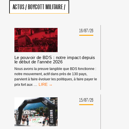
ACTUS
/
BOYCOTT MILITAIRE
/
16/07/26
Le pouvoir de BDS : notre impact depuis
le début de l’année 2026
Nous avons la preuve tangible que BDS fonctionne :
notre mouvement, actif dans près de 130 pays,
parvient à faire évoluer les politiques, à faire payer le
LE
…
prix fort aux
POUVOIR
DE
BDS
15/07/26
:
NOTRE
IMPACT
DEPUIS
LE