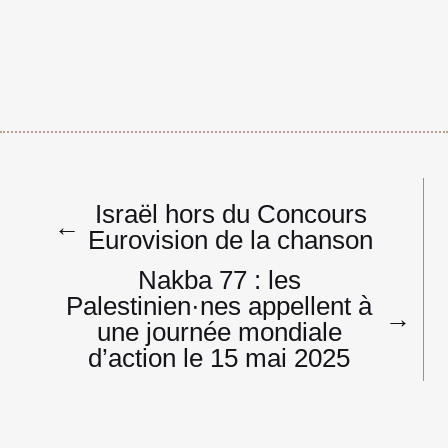
Navigation
Israël hors du Concours
de
←
Eurovision de la chanson
l’article
Nakba 77 : les
Palestinien·nes appellent à
→
une journée mondiale
d’action le 15 mai 2025