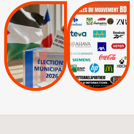
QUE BOYCOTTER ?
MUNICIPALES 2026 :
/
JE VOTE POUR LE
BOYCOTT
DÉSINVESTISSEME
RESPECT DU DROIT
|
|
|
Actus
Ahava
INTERNATIONAL EN
|
|
|
AXA
BNP
CAF
PALESTINE
|
|
Carrefour
HP
|
Keter
|
|
APPELS
Actus
|
Livres et brochures
Espaces Sans
Apartheid
|
|
Mehadrin
PUMA
|
Lettres d'interpellation
|
Sodastream
|
Pétitions
Visuels, tracts,
affiches,...