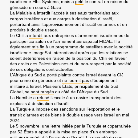
israélienne Elbit Systems, mais a
gelé
le contrat en raison du
génocide en cours à Gaza.
La Malaisie a
interdit
l’accès à ses eaux territoriales aux
cargos israéliens et aux cargos à destination d’Israël,
perturbant ainsi l’approvisionnement d’Israël en armes et en
produits à double usage.
Le Chili a
interdit
aux entreprises d’armement israéliennes de
participer au salon de l’armement aérospatial FIDAE. Il a
également
mis fin
à un programme de satellites avec la société
israélienne ImageSat International après que les relations se
soient détériorées en raison de la position du Chili en faveur
des droits des Palestinien·nes et du non-respect par la société
de ses obligations contractuelles.
L’Afrique du Sud a porté plainte contre Israël devant la CIJ
pour crime de génocide et
ne fournit pas
d’équipement
militaire à Israël. Plusieurs États, principalement du Sud
Global, se
sont rangés
du côté de l’Afrique du Sud.
La Namibie a
refusé
l’escale à un navire transportant des
explosifs à destination d’Israël.
La Turquie a imposé des
sanctions
sur l’exportation et le
transit d’armes et de biens à double usage vers Israël en mai
2024.
Le 5 novembre, une
lettre
initiée par la Turquie et coparrainée
par 52 États a appelé à la mise en place d’un embargo
militaire immédiat à l’encontre d’Israël. La majorité de ces