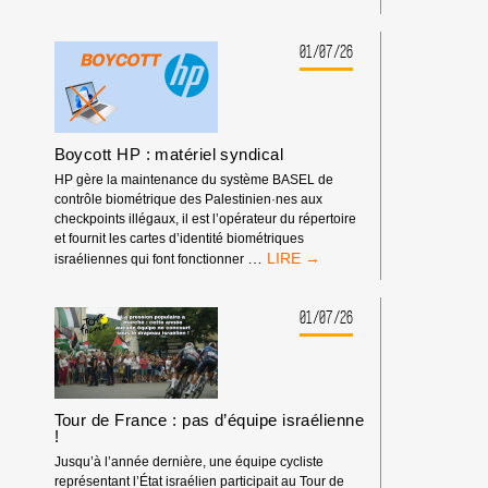
DEVANT
LES
RENCONTRES
01/07/26
ÉCONOMIQUES
D’AIX-
EN-
PROVENCE
Boycott HP : matériel syndical
HP gère la maintenance du système BASEL de
contrôle biométrique des Palestinien·nes aux
checkpoints illégaux, il est l’opérateur du répertoire
et fournit les cartes d’identité biométriques
BOYCOTT
…
israéliennes qui font fonctionner
HP
:
MATÉRIEL
01/07/26
SYNDICAL
Tour de France : pas d’équipe israélienne
!
Jusqu’à l’année dernière, une équipe cycliste
représentant l’État israélien participait au Tour de