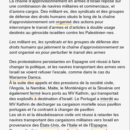
La chaîne d’approvisionnement en armes d’Israël repose sur
une combinaison de navires militaires et commerciaux, et
d’avions-cargos. Des militant·es, des syndicats et des groupes
de défense des droits humains situés le long de la chaîne
d’approvisionnement ont
organisé
des actions pour
interrompre le transit d’armes et d’articles à double usage
destinés au génocide israélien contre les Palestinien·nes.
Les militant·es, les syndicats et les groupes de défense des
droits humains qui jalonnent la chaîne d’approvisionnement se
sont organisé·es pour perturber le transit des armes
Des protestations persistantes en Espagne ont réussi à faire
changer la politique, et les navires transportant des armes vers
Israël se voient refuser l’escale, comme dans le cas du
Marianne Danica
.
À la suite des appels et des pressions de la société civile,
l’Angola, la Namibie, Malte, le Monténégro et la Slovénie ont
également
fermé
leurs ports au MV Kathrin, qui transportait
des explosifs à destination d’Israël. Le Portugal a
interdit
au
MV Kathrin de décharger sa cargaison mortelle sous pavillon
portugais et l’a contraint à changer de pavillon.
Les sit-in et la désobéissance civile ont réussi à retarder les
navires transportant des cargaisons militaires vers Israël en
provenance des
États-Unis
, de l’
Italie
et de l’
Espagne
.