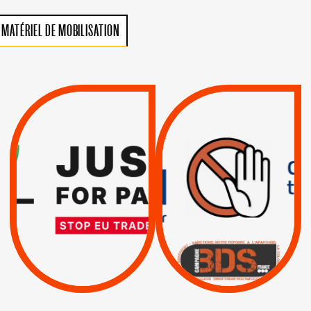
MATÉRIEL DE MOBILISATION
VIOLATIONS DES
TREIZIÈME APPEL.
DROITS DE L’HOMME
RESPECT DU DROIT
PAR ISRAËL :
INTERNATIONAL ?
EXIGEONS LA
TRUMP, MACRON :
SUSPENSION
MÊME COMBAT
TOTALE DE
L’ACCORD
|
|
Actus
D’ASSOCIATION UE-
BOYCOTT DES
ENTREPRISES
ISRAËL
|
|
Boycott militaire
/
APPELS
SANCTIONS
Lettres d'interpellation
|
|
Actus
Pétitions