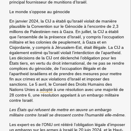
principal fournisseur de munitions d’Israël.
Le monde s’oppose au génocide
En janvier 2024, la CIJ a établi qu’Israël violait de manière
plausible la Convention sur le Génocide à l’encontre de 2,3
millions de Palestinien·nes à Gaza. En juillet, la CIJ a établi
que l’ensemble de la présence d’Israël, y compris l’occupation
militaire et les colonies de peuplement, à Gaza et en
Cisjordanie, y compris à Jérusalem-Est, était illégale. La CIJ a
également estimé qu’Israël violait l’interdiction de l’apartheid.
Les décisions de la CIJ ont déclenché l’obligation pour les
États tiers, en vertu du droit international, de ne pas se rendre
complices du génocide, de l’occupation illégale et de
l’apartheid israéliens et de prendre des mesures pour mettre
fin aux crimes et aux violations d’Israël et imposer des
sanctions. Le 5 avril, le Conseil des Droits Humains des
Nations Unies a
adopté
à une résolution avec une majorité de
28 contre 6, une résolution appelant à un embargo militaire
contre Israël.
Les États qui refusent de mettre en œuvre un embargo
militaire contre Israël se dressent contre l’humanité elle-même.
Les expert·es de l’ONU ont réitéré l’obligation légale d’imposer
un embargo sur les armes à Israël le 20 juin 2024, et le Haut-