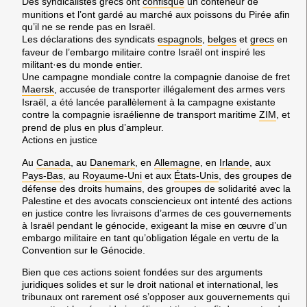
Des syndicalistes grecs ont
confisqué
un conteneur de
munitions et l’ont gardé au marché aux poissons du Pirée afin
qu’il ne se rende pas en Israël.
Les déclarations des syndicats
espagnols
,
belges
et
grecs
en
faveur de l’embargo militaire contre Israël ont inspiré les
militant·es du monde entier.
Une campagne mondiale contre la compagnie danoise de fret
Maersk
, accusée de transporter illégalement des armes vers
Israël, a été lancée parallèlement à la campagne existante
contre la compagnie israélienne de transport maritime
ZIM
, et
prend de plus en plus d’ampleur.
Actions en justice
Au
Canada
, au
Danemark
, en
Allemagne
, en
Irlande
, aux
Pays-Bas
, au
Royaume-Uni
et aux
États-Unis
, des groupes de
défense des droits humains, des groupes de solidarité avec la
Palestine et des avocats consciencieux ont intenté des actions
en justice contre les livraisons d’armes de ces gouvernements
à Israël pendant le génocide, exigeant la mise en œuvre d’un
embargo militaire en tant qu’obligation légale en vertu de la
Convention sur le Génocide.
Bien que ces actions soient fondées sur des arguments
juridiques solides et sur le droit national et international, les
tribunaux ont rarement osé s’opposer aux gouvernements qui