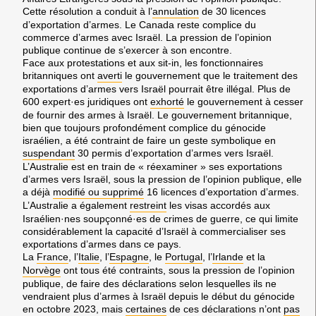
Cette résolution a conduit à l’
annulation
de 30 licences
d’exportation d’armes. Le Canada reste complice du
commerce d’armes avec Israël. La pression de l’opinion
publique continue de s’exercer à son encontre.
Face aux protestations et aux sit-in, les fonctionnaires
britanniques ont
averti
le gouvernement que le traitement des
exportations d’armes vers Israël pourrait être illégal. Plus de
600 expert·es juridiques ont
exhorté
le gouvernement à cesser
de fournir des armes à Israël. Le gouvernement britannique,
bien que toujours profondément complice du génocide
israélien, a été contraint de faire un geste symbolique en
suspendant
30 permis d’exportation d’armes vers Israël.
L’Australie est en train de « réexaminer » ses exportations
d’armes vers Israël, sous la pression de l’opinion publique, elle
a déjà
modifié ou supprimé
16 licences d’exportation d’armes.
L’Australie a également
restreint
les visas accordés aux
Israélien·nes soupçonné·es de crimes de guerre, ce qui limite
considérablement la capacité d’Israël à commercialiser ses
exportations d’armes dans ce pays.
La
France
, l’
Italie
, l’
Espagne
, le
Portugal
, l’
Irlande
et la
Norvège
ont tous été contraints, sous la pression de l’opinion
publique, de faire des déclarations selon lesquelles ils ne
vendraient plus d’armes à Israël depuis le début du génocide
en octobre 2023, mais
certaines
de ces déclarations n’ont
pas