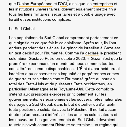
que l’
Union Européenne
et l’
OCI
, ainsi que les
entreprises
et
les institutions universitaires, doivent également mettre fin à
tous les liens militaires, sécuritaires et à double usage avec
Israël et ses institutions complices.
Le Sud Global
Les populations du Sud Global comprennent parfaitement ce
que signifie et ce que fait le colonialisme. Après tout, ils l’ont
enduré pendant des siècles. Le génocide israélien à Gaza est
un test décisif pour l’humanité. Comme l’a
déclaré
le président
colombien Gustavo Petro en octobre 2023, « Gaza n’est que la
première expérience d’un monde où nous sommes tou·tes
considéré·es comme dispensables ». L’État d’apartheid brutal
israélien a pu conserver son impunité et perpétrer ses crimes
de guerre et ses crimes contre l’humanité grâce au soutien
total des États-Unis et de puissants États occidentaux, en
particulier l’Allemagne et le Royaume-Uni. Cette complicité
s’étend aux pressions exercées principalement sur les
gouvernements, les économies et les souverainetés nationales
des pays du Sud Global, dans le but d’étouffer ou d’affaiblir
toute position de solidarité avec la Palestine. Il ne fait aucun
doute qu’un réseau d’intérêts lie les anciens colonisateurs et
les nouveaux. Les gouvernements du Sud Global devraient
toutefois savoir comment l’histoire se termine : un régime qui