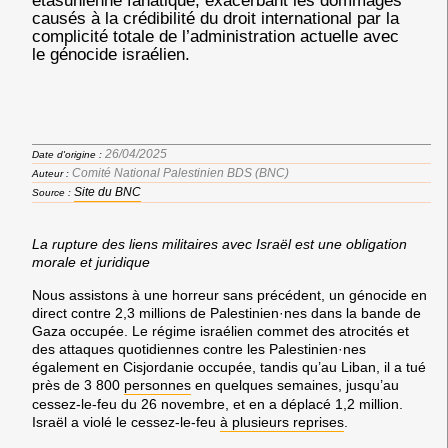
étasunienne fanatique, exacerbant les dommages
causés à la crédibilité du droit international par la
complicité totale de l’administration actuelle avec
le génocide israélien.
26/04/2025
Date d'origine :
Comité National Palestinien BDS (BNC)
Auteur :
Site du BNC
Source :
La rupture des liens militaires avec Israël est une obligation
morale et juridique
Nous assistons à une horreur sans précédent, un génocide en
direct contre 2,3 millions de Palestinien·nes dans la bande de
Gaza occupée. Le régime israélien commet des atrocités et
des attaques quotidiennes contre les Palestinien·nes
également en Cisjordanie occupée, tandis qu’au Liban, il a tué
près de 3 800
personnes
en quelques semaines, jusqu’au
cessez-le-feu du 26 novembre, et en a déplacé 1,2 million.
Israël a violé le cessez-le-feu
à plusieurs reprises
.