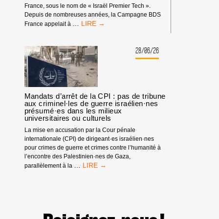
France, sous le nom de « Israël Premier Tech ».
Depuis de nombreuses années, la Campagne BDS
TOUR
…
France appelait à
DE
FRANCE
:
28/06/26
PAS
D’ÉQUIPE
ISRAÉLIENNE
!
Mandats d’arrêt de la CPI : pas de tribune
aux criminel·les de guerre israélien·nes
présumé·es dans les milieux
universitaires ou culturels
La mise en accusation par la Cour pénale
internationale (CPI) de dirigeant·es israélien·nes
pour crimes de guerre et crimes contre l’humanité à
l’encontre des Palestinien·nes de Gaza,
MANDATS
…
parallèlement à la
D’ARRÊT
DE
LA
CPI
:
PAS