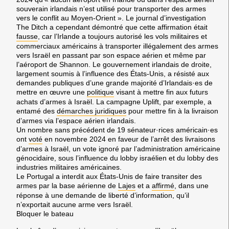
souverain irlandais n’est utilisé pour transporter des armes
vers le conflit au Moyen-Orient ». Le journal d’investigation
The Ditch a cependant démontré que cette affirmation était
fausse
, car l’Irlande a toujours autorisé les vols militaires et
commerciaux américains à transporter illégalement des armes
vers Israël en passant par son espace aérien et même par
l’aéroport de Shannon. Le gouvernement irlandais de droite,
largement soumis à l’influence des États-Unis, a résisté aux
demandes publiques d’une grande majorité d’Irlandais·es de
mettre en œuvre une
politique
visant à mettre fin aux futurs
achats d’armes à Israël. La campagne Uplift, par exemple, a
entamé des
démarches juridiques
pour mettre fin à la livraison
d’armes via l’espace aérien irlandais.
Un nombre sans précédent de 19 sénateur·rices américain·es
ont
voté
en novembre 2024 en faveur de l’arrêt des livraisons
d’armes à Israël, un vote ignoré par l’administration américaine
génocidaire, sous l’influence du lobby israélien et du lobby des
industries militaires américaines.
Le Portugal a interdit aux États-Unis de faire transiter des
armes par la base aérienne de
Lajes
et a
affirmé
, dans une
réponse à une demande de liberté d’information, qu’il
n’exportait aucune arme vers Israël.
Bloquer le bateau