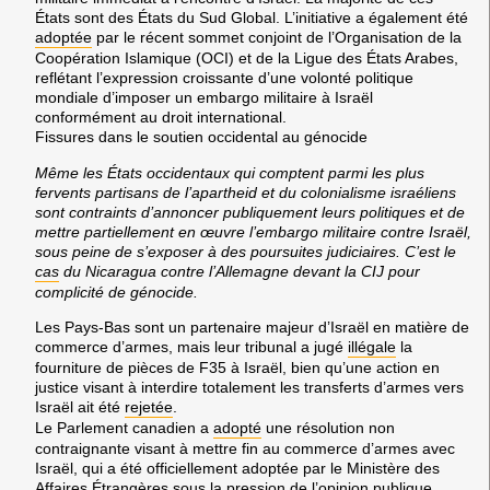
États sont des États du Sud Global. L’initiative a également été
adoptée
par le récent sommet conjoint de l’Organisation de la
Coopération Islamique (OCI) et de la Ligue des États Arabes,
reflétant l’expression croissante d’une volonté politique
mondiale d’imposer un embargo militaire à Israël
conformément au droit international.
Fissures dans le soutien occidental au génocide
Même les États occidentaux qui comptent parmi les plus
fervents partisans de l’apartheid et du colonialisme israéliens
sont contraints d’annoncer publiquement leurs politiques et de
mettre partiellement en œuvre l’embargo militaire contre Israël,
sous peine de s’exposer à des poursuites judiciaires. C’est le
cas
du Nicaragua contre l’Allemagne devant la CIJ pour
complicité de génocide.
Les Pays-Bas sont un partenaire majeur d’Israël en matière de
commerce d’armes, mais leur tribunal a jugé
illégale
la
fourniture de pièces de F35 à Israël, bien qu’une action en
justice visant à interdire totalement les transferts d’armes vers
Israël ait été
rejetée
.
Le Parlement canadien a
adopté
une résolution non
contraignante visant à mettre fin au commerce d’armes avec
Israël, qui a été officiellement adoptée par le Ministère des
Affaires Étrangères sous la pression de l’opinion publique.