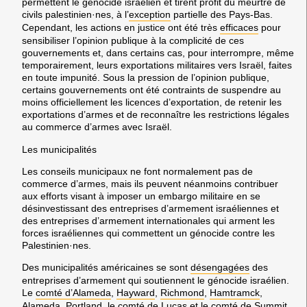
permettent le génocide israélien et tirent profit du meurtre de
civils palestinien·nes, à l’
exception
partielle des Pays-Bas.
Cependant, les actions en justice ont été très
efficaces
pour
sensibiliser l’opinion publique à la complicité de ces
gouvernements et, dans certains cas, pour interrompre, même
temporairement, leurs exportations militaires vers Israël, faites
en toute impunité. Sous la pression de l’opinion publique,
certains gouvernements ont été contraints de suspendre au
moins officiellement les licences d’exportation, de retenir les
exportations d’armes et de reconnaître les restrictions légales
au commerce d’armes avec Israël.
Les municipalités
Les conseils municipaux ne font normalement pas de
commerce d’armes, mais ils peuvent néanmoins contribuer
aux efforts visant à imposer un embargo militaire en se
désinvestissant des entreprises d’armement israéliennes et
des entreprises d’armement internationales qui arment les
forces israéliennes qui commettent un génocide contre les
Palestinien·nes.
Des municipalités américaines se sont
désengagées
des
entreprises d’armement qui soutiennent le génocide israélien.
Le
comté d’Alameda
,
Hayward
,
Richmond
,
Hamtramck
,
Alameda
,
Portland
, le
comté de Lucas
et le
comté de Summit