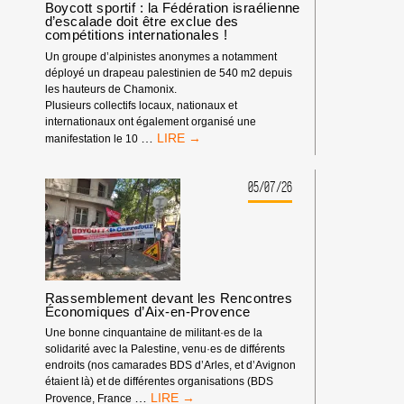
DÉBUT
Boycott sportif : la Fédération israélienne
d’escalade doit être exclue des
DE
compétitions internationales !
L’ANNÉE
2026
Un groupe d’alpinistes anonymes a notamment
déployé un drapeau palestinien de 540 m2 depuis
les hauteurs de Chamonix.
Plusieurs collectifs locaux, nationaux et
internationaux ont également organisé une
BOYCOTT
…
manifestation le 10
SPORTIF
:
LA
05/07/26
FÉDÉRATION
ISRAÉLIENNE
D’ESCALADE
DOIT
ÊTRE
EXCLUE
Rassemblement devant les Rencontres
DES
Économiques d’Aix-en-Provence
COMPÉTITIONS
INTERNATIONALES
Une bonne cinquantaine de militant·es de la
!
solidarité avec la Palestine, venu·es de différents
endroits (nos camarades BDS d’Arles, et d’Avignon
étaient là) et de différentes organisations (BDS
RASSEMBLEMENT
…
Provence, France