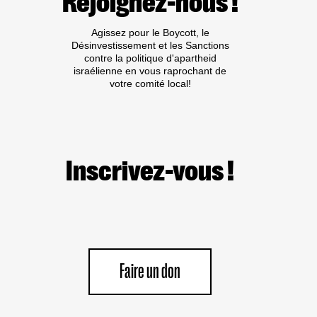
Rejoignez-nous !
DE
TRIBUNE
Agissez pour le Boycott, le
AUX
Désinvestissement et les Sanctions
CRIMINEL·LES
contre la politique d'apartheid
DE
israélienne en vous raprochant de
GUERRE
votre comité local!
ISRAÉLIEN·NES
PRÉSUMÉ·ES
DANS
LES
MILIEUX
UNIVERSITAIRES
OU
Inscrivez-vous !
CULTURELS
Faire un don