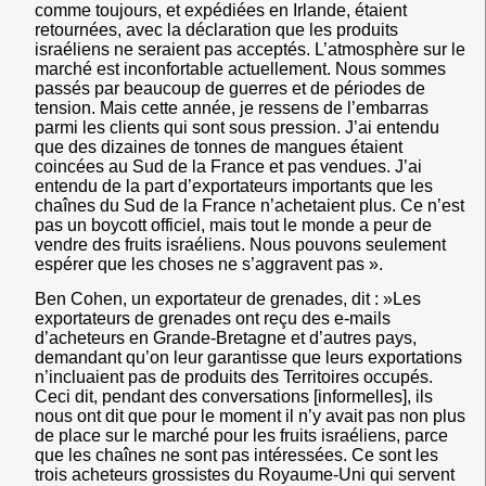
comme toujours, et expédiées en
Irlande, étaient
retournées, avec la déclaration que les produits
israéliens ne seraient pas acceptés
. L’atmosphère sur le
marché est inconfortable actuellement. Nous sommes
passés par beaucoup de guerres et de périodes de
tension. Mais cette année, je ressens de l’embarras
parmi les clients qui sont sous pression. J’ai entendu
que des dizaines de tonnes de mangues étaient
coincées au Sud de la France et pas vendues. J’ai
entendu de la
part d’exportateurs importants que les
chaînes du Sud de la France n’achetaient plus
. Ce n’est
pas un boycott officiel, mais
tout le monde a peur de
vendre des fruits israéliens
. Nous pouvons seulement
espérer que les choses ne s’aggravent pas ».
Ben Cohen, un exportateur de grenades, dit : »Les
exportateurs de grenades ont reçu des e-mails
d’acheteurs en Grande-Bretagne et d’autres pays,
demandant qu’on leur garantisse que leurs exportations
n’incluaient pas de produits des Territoires occupés.
Ceci dit, pendant des conversations [informelles], ils
nous ont dit que pour le moment
il n’y avait pas non plus
de place sur le marché pour les fruits israéliens
, parce
que les chaînes ne sont pas intéressées. Ce sont les
trois acheteurs grossistes du Royaume-Uni qui servent