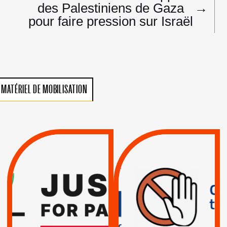
des Palestiniens de Gaza
→
pour faire pression sur Israël
MATÉRIEL DE MOBILISATION
VIOLATIONS DES
TREIZIÈME APPEL.
DROITS DE L’HOMME
RESPECT DU DROIT
PAR ISRAËL :
INTERNATIONAL ?
EXIGEONS LA
TRUMP, MACRON :
SUSPENSION
MÊME COMBAT
TOTALE DE
L’ACCORD
|
|
Actus