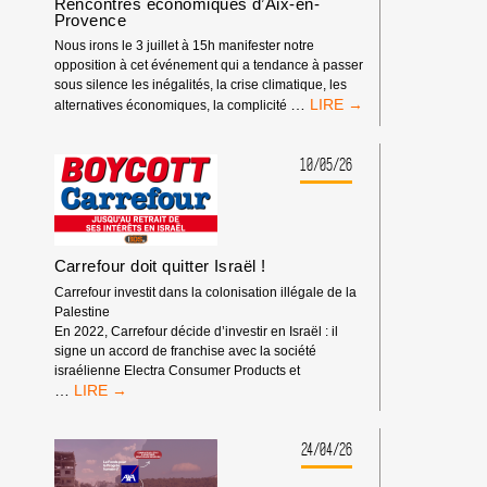
Rencontres économiques d’Aix-en-
Provence
Nous irons le 3 juillet à 15h manifester notre
opposition à cet événement qui a tendance à passer
sous silence les inégalités, la crise climatique, les
RASSEMBLEMENT
…
alternatives économiques, la complicité
À
L’OCCASION
DES
10/05/26
RENCONTRES
ÉCONOMIQUES
D’AIX-
EN-
PROVENCE
Carrefour doit quitter Israël !
Carrefour investit dans la colonisation illégale de la
Palestine
En 2022, Carrefour décide d’investir en Israël : il
signe un accord de franchise avec la société
israélienne Electra Consumer Products et
CARREFOUR
…
DOIT
QUITTER
ISRAËL
24/04/26
!