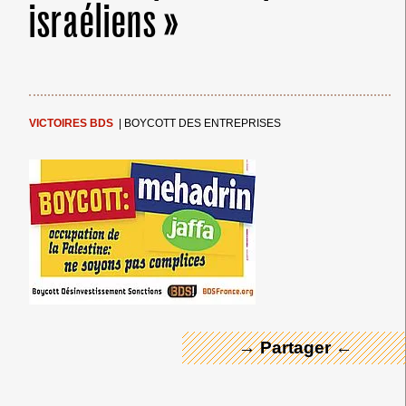
israéliens »
VICTOIRES BDS
|
BOYCOTT DES ENTREPRISES
← Merci ! →
→ Partager ←