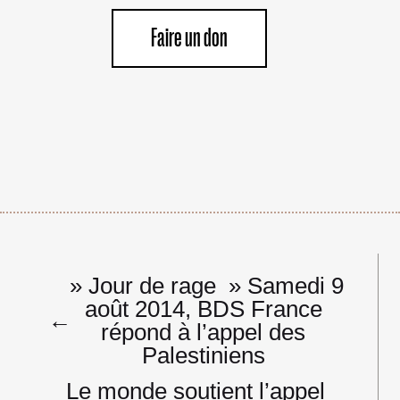
Faire un don
Navigation
» Jour de rage » Samedi 9
de
août 2014, BDS France
l’article
←
répond à l’appel des
Palestiniens
Le monde soutient l’appel