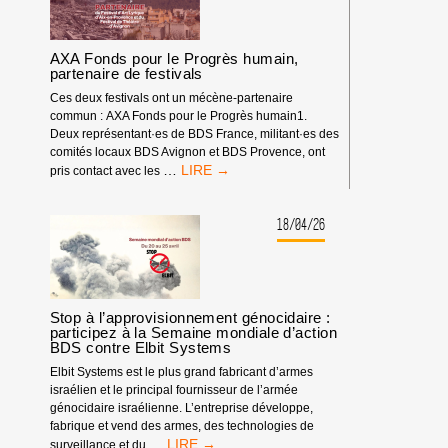
AXA Fonds pour le Progrès humain,
partenaire de festivals
Ces deux festivals ont un mécène-partenaire
commun : AXA Fonds pour le Progrès humain1.
Deux représentant·es de BDS France, militant·es des
comités locaux BDS Avignon et BDS Provence, ont
AXA
…
pris contact avec les
FONDS
POUR
LE
18/04/26
PROGRÈS
HUMAIN,
PARTENAIRE
DE
FESTIVALS
Stop à l’approvisionnement génocidaire :
participez à la Semaine mondiale d’action
BDS contre Elbit Systems
Elbit Systems est le plus grand fabricant d’armes
israélien et le principal fournisseur de l’armée
génocidaire israélienne. L’entreprise développe,
fabrique et vend des armes, des technologies de
STOP
…
surveillance et du