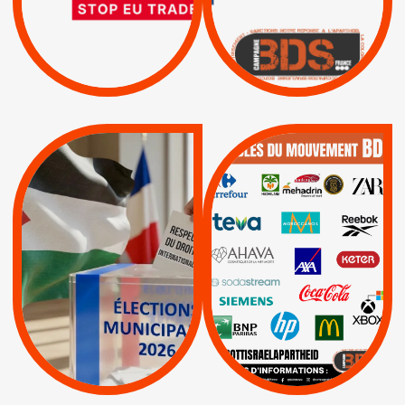
D’ASSOCIATION UE-
BOYCOTT DES
ENTREPRISES
ISRAËL
|
|
Boycott militaire
/
APPELS
SANCTIONS
Lettres d'interpellation
|
|
Actus
Pétitions
QUE BOYCOTTER ?
MUNICIPALES 2026 :
/
JE VOTE POUR LE
BOYCOTT
DÉSINVESTISSEME
RESPECT DU DROIT
|
|
|
Actus
Ahava
INTERNATIONAL EN
|
|
|
AXA
BNP
CAF
PALESTINE
|
|
Carrefour
HP
|
Keter
|
|
APPELS
Actus
|
Livres et brochures
Espaces Sans
Apartheid
|
|
Mehadrin
PUMA
|
Lettres d'interpellation
|
Sodastream
|
Pétitions
Visuels, tracts,
affiches,...