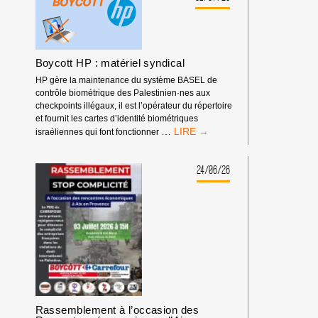
ÉCONOMIQUES
D’AIX-
EN-
PROVENCE
Boycott HP : matériel syndical
HP gère la maintenance du système BASEL de
contrôle biométrique des Palestinien·nes aux
checkpoints illégaux, il est l’opérateur du répertoire
et fournit les cartes d’identité biométriques
BOYCOTT
…
israéliennes qui font fonctionner
HP
:
MATÉRIEL
24/06/26
SYNDICAL
Rassemblement à l’occasion des