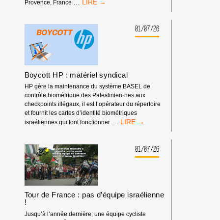
RASSEMBLEMENT
…
Provence, France
DEVANT
LES
RENCONTRES
01/07/26
ÉCONOMIQUES
D’AIX-
EN-
PROVENCE
Boycott HP : matériel syndical
HP gère la maintenance du système BASEL de
contrôle biométrique des Palestinien·nes aux
checkpoints illégaux, il est l’opérateur du répertoire
et fournit les cartes d’identité biométriques
BOYCOTT
…
israéliennes qui font fonctionner
HP
:
MATÉRIEL
01/07/26
SYNDICAL
Tour de France : pas d’équipe israélienne
!
Jusqu’à l’année dernière, une équipe cycliste