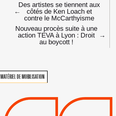
Navigation
Des artistes se tiennent aux
de
←
côtés de Ken Loach et
l’article
contre le McCarthyisme
Nouveau procès suite à une
action TEVA à Lyon : Droit
→
au boycott !
MATÉRIEL DE MOBILISATION
VIOLATIONS DES
TREIZIÈME APPEL.
DROITS DE L’HOMME
RESPECT DU DROIT