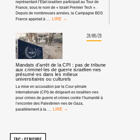
représentant l’État israélien participait au Tour de
France, sous le nom de « Israël Premier Tech ».
Depuis de nombreuses années, la Campagne BDS
TOUR
…
France appelait à
DE
FRANCE
:
28/06/26
PAS
D’ÉQUIPE
ISRAÉLIENNE
!
Mandats d’arrêt de la CPI : pas de tribune
aux criminel·les de guerre israélien·nes
présumé·es dans les milieux
universitaires ou culturels
La mise en accusation par la Cour pénale
internationale (CPI) de dirigeant·es israélien·nes
pour crimes de guerre et crimes contre l’humanité à
l’encontre des Palestinien·nes de Gaza,
MANDATS
…
parallèlement à la
D’ARRÊT
DE
LA
CPI
: