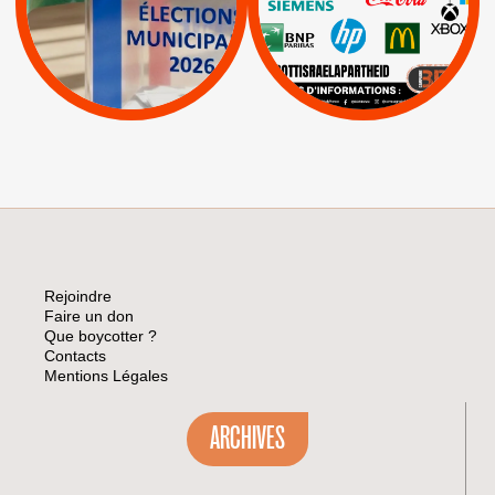
Espaces Sans
Apartheid
|
|
Mehadrin
PUMA
|
Lettres d'interpellation
|
Sodastream
|
Pétitions
Visuels, tracts,
affiches,...
Rejoindre
Faire un don
Que boycotter ?
Contacts
Mentions Légales
ARCHIVES