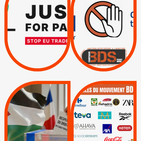
PAR ISRAËL :
INTERNATIONAL ?
EXIGEONS LA
TRUMP, MACRON :
SUSPENSION
MÊME COMBAT
TOTALE DE
L’ACCORD
|
|
Actus
D’ASSOCIATION UE-
BOYCOTT DES
ENTREPRISES
ISRAËL
|
|
Boycott militaire
/
APPELS
SANCTIONS
Lettres d'interpellation
|
|
Actus
Pétitions
QUE BOYCOTTER ?
MUNICIPALES 2026 :
/
JE VOTE POUR LE
BOYCOTT
DÉSINVESTISSEME
RESPECT DU DROIT
|
|
|
Actus
Ahava
INTERNATIONAL EN
|
|
|
AXA
BNP
CAF
PALESTINE
|
|
Carrefour
HP
|
Keter
|
|
APPELS
Actus
|
Livres et brochures