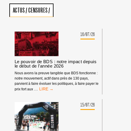
ACTUS
/
CENSURES
/
16/07/26
Le pouvoir de BDS : notre impact depuis
le début de l’année 2026
Nous avons la preuve tangible que BDS fonctionne :
notre mouvement, actif dans près de 130 pays,
parvient à faire évoluer les politiques, à faire payer le
LE
…
prix fort aux
POUVOIR
DE
BDS
15/07/26
:
NOTRE
IMPACT
DEPUIS
LE