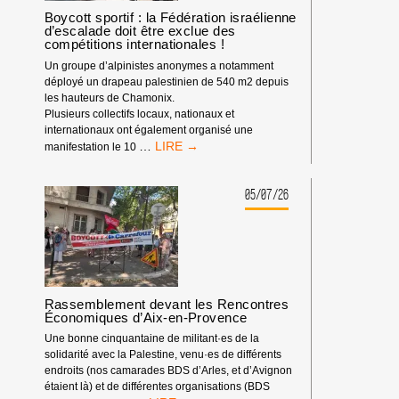
DÉBUT
Boycott sportif : la Fédération israélienne
d’escalade doit être exclue des
DE
compétitions internationales !
L’ANNÉE
2026
Un groupe d’alpinistes anonymes a notamment
déployé un drapeau palestinien de 540 m2 depuis
les hauteurs de Chamonix.
Plusieurs collectifs locaux, nationaux et
internationaux ont également organisé une
BOYCOTT
…
manifestation le 10
SPORTIF
:
LA
05/07/26
FÉDÉRATION
ISRAÉLIENNE
D’ESCALADE
DOIT
ÊTRE
EXCLUE
Rassemblement devant les Rencontres
DES
Économiques d’Aix-en-Provence
COMPÉTITIONS
INTERNATIONALES
Une bonne cinquantaine de militant·es de la
!
solidarité avec la Palestine, venu·es de différents
endroits (nos camarades BDS d’Arles, et d’Avignon
étaient là) et de différentes organisations (BDS