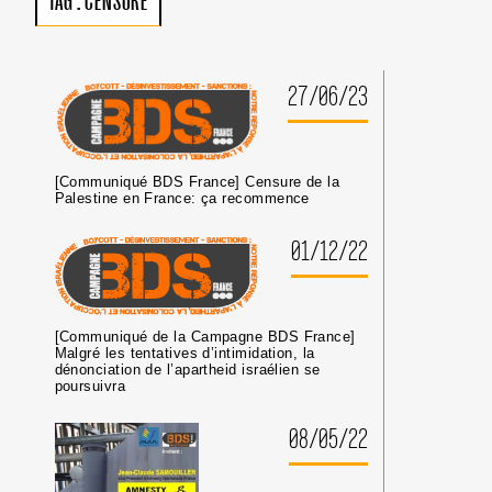
TAG :
CENSURE
PAS
DE
TRIBUNE
AUX
CRIMINEL·LES
27/06/23
DE
GUERRE
ISRAÉLIEN·NES
PRÉSUMÉ·ES
[Communiqué BDS France] Censure de la
DANS
Palestine en France: ça recommence
LES
MILIEUX
01/12/22
UNIVERSITAIRES
OU
CULTURELS
[Communiqué de la Campagne BDS France]
Malgré les tentatives d’intimidation, la
dénonciation de l’apartheid israélien se
poursuivra
08/05/22