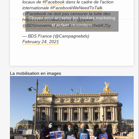
locaux de
#Facebook
dans le cadre de l'action
internationale
#FacebookWeNeedToTalk
.
@Facebook
ne doit pas censurer la lutte des
Cliquez pour accepter les cookies marketing
https://t.co/ktTAwdOuxU
.s !
@jvplive
et activer ce contenu
@BDSmovement
pic.twitter.com/rbdXebKJSy
— BDS France (@Campagnebds)
February 24, 2021
La mobilisation en images