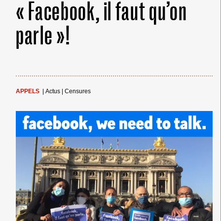
« Facebook, il faut qu’on
parle »!
APPELS
|
Actus
|
Censures