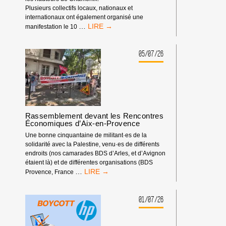
Plusieurs collectifs locaux, nationaux et
internationaux ont également organisé une
BOYCOTT
…
manifestation le 10
SPORTIF
:
LA
05/07/26
FÉDÉRATION
ISRAÉLIENNE
D’ESCALADE
DOIT
ÊTRE
EXCLUE
Rassemblement devant les Rencontres
DES
Économiques d’Aix-en-Provence
COMPÉTITIONS
INTERNATIONALES
Une bonne cinquantaine de militant·es de la
!
solidarité avec la Palestine, venu·es de différents
endroits (nos camarades BDS d’Arles, et d’Avignon
étaient là) et de différentes organisations (BDS
RASSEMBLEMENT
…
Provence, France
DEVANT
LES
RENCONTRES
01/07/26
ÉCONOMIQUES
D’AIX-
EN-