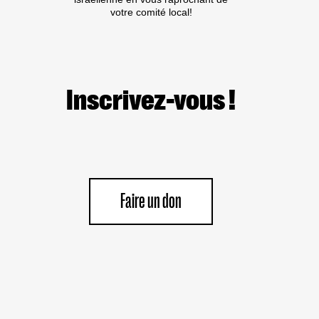
GUERRE
votre comité local!
ISRAÉLIEN·NES
PRÉSUMÉ·ES
DANS
LES
MILIEUX
UNIVERSITAIRES
OU
Inscrivez-vous !
CULTURELS
Faire un don