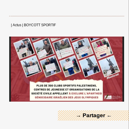
|
Actus
|
BOYCOTT SPORTIF
← Merci ! →
→ Partager ←