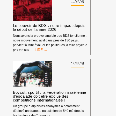
16/07/26
Le pouvoir de BDS : notre impact depuis
le début de l’année 2026
Nous avons la preuve tangible que BDS fonctionne :
notre mouvement, actif dans près de 130 pays,
parvient à faire évoluer les politiques, à faire payer le
LE
…
prix fort aux
POUVOIR
DE
BDS
15/07/26
:
NOTRE
IMPACT
DEPUIS
LE
DÉBUT
Boycott sportif : la Fédération israélienne
d’escalade doit être exclue des
DE
compétitions internationales !
L’ANNÉE
2026
Un groupe d’alpinistes anonymes a notamment
déployé un drapeau palestinien de 540 m2 depuis
les hauteurs de Chamonix.