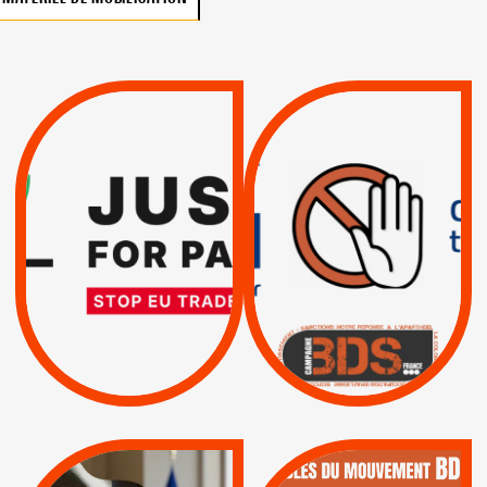
VIOLATIONS DES
TREIZIÈME APPEL.
DROITS DE L’HOMME
RESPECT DU DROIT
PAR ISRAËL :
INTERNATIONAL ?
EXIGEONS LA
TRUMP, MACRON :
SUSPENSION
MÊME COMBAT
TOTALE DE
L’ACCORD
|
|
Actus
D’ASSOCIATION UE-
BOYCOTT DES
ENTREPRISES
ISRAËL
|
|
Boycott militaire
/
APPELS
SANCTIONS
Lettres d'interpellation
|
|
Actus
Pétitions
QUE BOYCOTTER ?