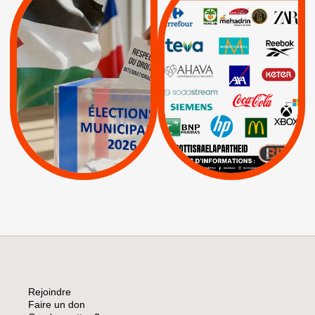
MUNICIPALES 2026 :
/
JE VOTE POUR LE
BOYCOTT
DÉSINVESTISSEME
RESPECT DU DROIT
|
|
|
Actus
Ahava
INTERNATIONAL EN
|
|
|
AXA
BNP
CAF
PALESTINE
|
|
Carrefour
HP
|
Keter
|
|
APPELS
Actus
|
Livres et brochures
Espaces Sans
Apartheid
|
|
Mehadrin
PUMA
|
Lettres d'interpellation
|
Sodastream
|
Pétitions
Visuels, tracts,
affiches,...
Rejoindre
Faire un don