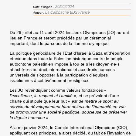
20/02/2024
Date d'origine :
La Campagne BDS France
Auteur :
Du 26 juillet au 11 août 2024 les Jeux Olympiques (JO) auront
lieu en France et seront précédés par un cérémonial
important, dont le parcours de la flamme olympique.
La politique génocidaire de l’Etat d’Israël à Gaza et d’épuration
ethnique dans toute la Palestine historique contre le peuple
autochtone palestinien impose à tou·te·s les citoyen·ne·s
attaché·e·s au droit international et aux droits humains
universels de s’opposer à la participation d’équipes
israéliennes à cet évènement prestigieux.
Les JO revendiquent comme valeurs fondatrices
«
l’excellence, le respect et l’amitié »
, et se prévalent d’une
charte qui stipule que leur but «
est de mettre le sport au
service du développement harmonieux de l’humanité en vue
de promouvoir une société pacifique, soucieuse de préserver
la dignité humaine »
.
A la mi-janvier 2024, le Comité International Olympique (CIO),
appliquant ces principes, a alors décidé, du fait de l’invasion de