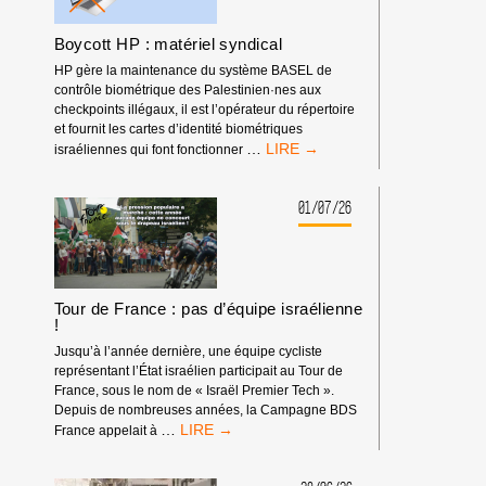
PROVENCE
Boycott HP : matériel syndical
HP gère la maintenance du système BASEL de
contrôle biométrique des Palestinien·nes aux
checkpoints illégaux, il est l’opérateur du répertoire
et fournit les cartes d’identité biométriques
BOYCOTT
…
israéliennes qui font fonctionner
HP
:
MATÉRIEL
01/07/26
SYNDICAL
Tour de France : pas d’équipe israélienne
!
Jusqu’à l’année dernière, une équipe cycliste
représentant l’État israélien participait au Tour de
France, sous le nom de « Israël Premier Tech ».
Depuis de nombreuses années, la Campagne BDS
TOUR
…
France appelait à
DE
FRANCE