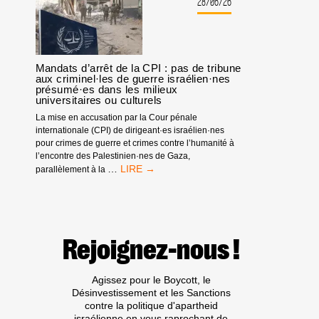
:
28/06/26
PAS
D’ÉQUIPE
ISRAÉLIENNE
!
Mandats d’arrêt de la CPI : pas de tribune
aux criminel·les de guerre israélien·nes
présumé·es dans les milieux
universitaires ou culturels
La mise en accusation par la Cour pénale
internationale (CPI) de dirigeant·es israélien·nes
pour crimes de guerre et crimes contre l’humanité à
l’encontre des Palestinien·nes de Gaza,
MANDATS
…
parallèlement à la
D’ARRÊT
DE
LA
CPI
:
Rejoignez-nous !
PAS
DE
TRIBUNE
Agissez pour le Boycott, le
AUX
Désinvestissement et les Sanctions
CRIMINEL·LES
contre la politique d'apartheid
DE
israélienne en vous raprochant de