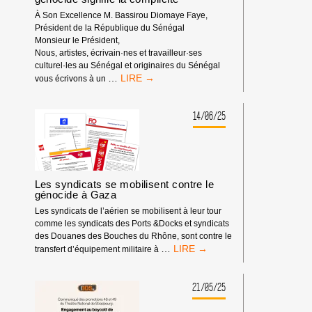
À Son Excellence M. Bassirou Diomaye Faye,
Président de la République du Sénégal
Monsieur le Président,
Nous, artistes, écrivain·nes et travailleur·ses
culturel·les au Sénégal et originaires du Sénégal
LETTRE
…
vous écrivons à un
OUVERTE
:
LE
14/06/25
SILENCE
PENDANT
UN
GÉNOCIDE
SIGNIFIE
Les syndicats se mobilisent contre le
LA
génocide à Gaza
COMPLICITÉ
Les syndicats de l’aérien se mobilisent à leur tour
comme les syndicats des Ports &Docks et syndicats
des Douanes des Bouches du Rhône, sont contre le
LES
…
transfert d’équipement militaire à
SYNDICATS
SE
MOBILISENT
21/05/25
CONTRE
LE