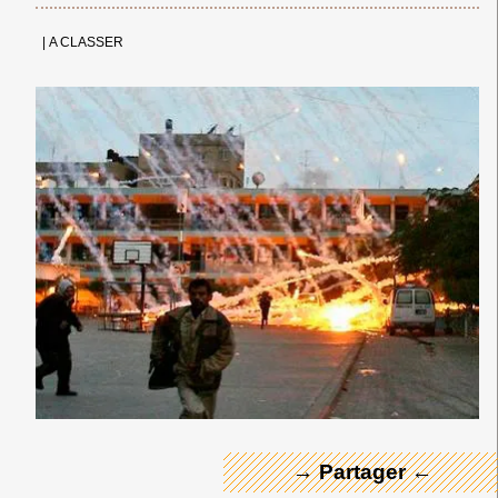
|
A CLASSER
← Merci ! →
→ Partager ←