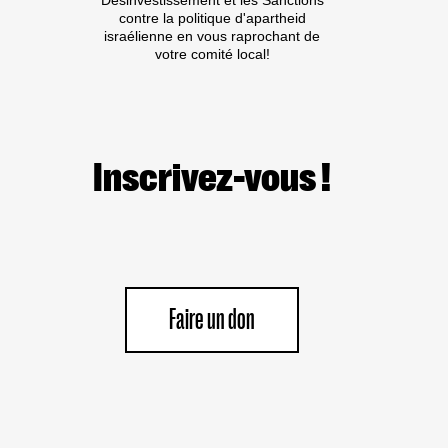
Désinvestissement et les Sanctions
« BATSHEVA
contre la politique d'apartheid
DANCE
israélienne en vous raprochant de
COMPANY »
votre comité local!
Inscrivez-vous !
Faire un don