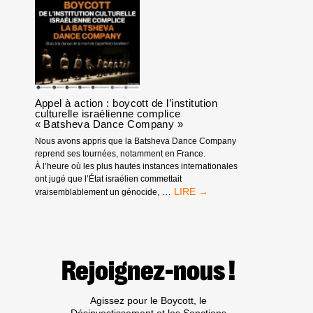
BDS
FRANCE
Appel à action : boycott de l’institution
culturelle israélienne complice
« Batsheva Dance Company »
Nous avons appris que la Batsheva Dance Company
reprend ses tournées, notamment en France.
À l’heure où les plus hautes instances internationales
ont jugé que l’État israélien commettait
APPEL
…
vraisemblablement un génocide,
À
ACTION
:
BOYCOTT
DE
Rejoignez-nous !
L’INSTITUTION
CULTURELLE
ISRAÉLIENNE
Agissez pour le Boycott, le
COMPLICE