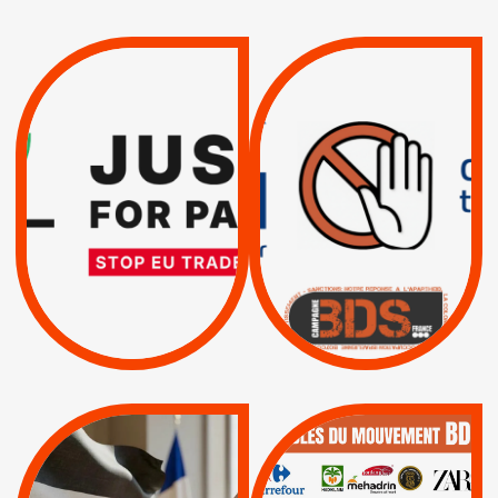
VIOLATIONS DES
TREIZIÈME APPEL.
DROITS DE L’HOMME
RESPECT DU DROIT
PAR ISRAËL :
INTERNATIONAL ?
EXIGEONS LA
TRUMP, MACRON :
SUSPENSION
MÊME COMBAT
TOTALE DE
L’ACCORD
|
|
Actus
D’ASSOCIATION UE-
BOYCOTT DES
ENTREPRISES
ISRAËL
|
|
Boycott militaire
/
APPELS
SANCTIONS
Lettres d'interpellation
|
|
Actus
Pétitions
QUE BOYCOTTER ?
MUNICIPALES 2026 :
/
JE VOTE POUR LE
BOYCOTT
DÉSINVESTISSEME