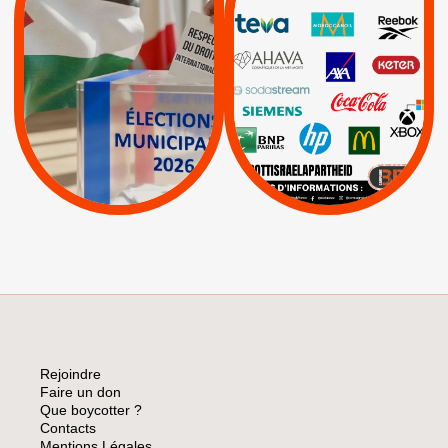
RESPECT DU DROIT
|
|
|
Actus
Ahava
INTERNATIONAL EN
|
|
|
AXA
BNP
CAF
PALESTINE
|
|
Carrefour
HP
|
Keter
|
|
APPELS
Actus
|
Livres et brochures
Espaces Sans
Apartheid
|
|
Mehadrin
PUMA
|
Lettres d'interpellation
|
Sodastream
|
Pétitions
Visuels, tracts,
affiches,...
Rejoindre
Faire un don
Que boycotter ?
Contacts
Mentions Légales