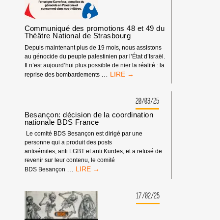
GÉNOCIDE
À
GAZA
Communiqué des promotions 48 et 49 du
Théâtre National de Strasbourg
Depuis maintenant plus de 19 mois, nous assistons
au génocide du peuple palestinien par l’État d’Israël.
Il n’est aujourd’hui plus possible de nier la réalité : la
COMMUNIQUÉ
…
reprise des bombardements
DES
PROMOTIONS
48
20/03/25
ET
Besançon: décision de la coordination
49
nationale BDS France
DU
Le comité BDS Besançon est dirigé par une
THÉÂTRE
personne qui a produit des posts
NATIONAL
antisémites, anti LGBT et anti Kurdes, et a refusé de
DE
revenir sur leur contenu, le comité
STRASBOURG
BESANÇON:
…
BDS Besançon
DÉCISION
DE
LA
17/02/25
COORDINATION
NATIONALE