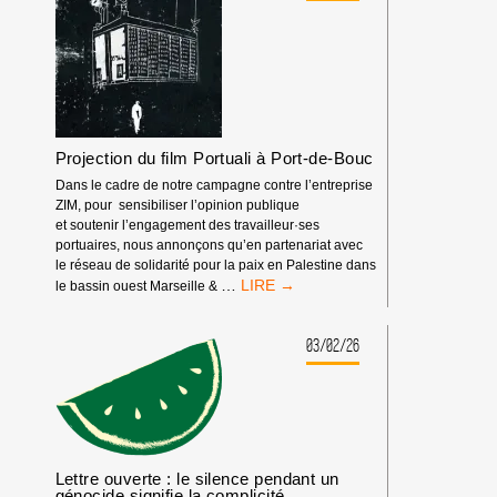
Projection du film Portuali à Port-de-Bouc
Dans le cadre de notre campagne contre l’entreprise
ZIM, pour sensibiliser l’opinion publique
et soutenir l’engagement des travailleur·ses
portuaires, nous annonçons qu’en partenariat avec
le réseau de solidarité pour la paix en Palestine dans
PROJECTION
…
le bassin ouest Marseille &
DU
FILM
PORTUALI
03/02/26
À
PORT-
DE-
BOUC
Lettre ouverte : le silence pendant un
génocide signifie la complicité