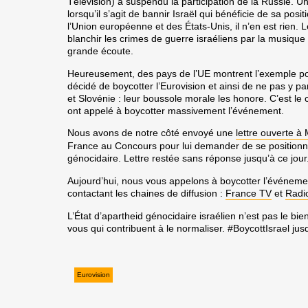
Télévision) a suspendu la participation de la Russie.
lorsqu’il s’agit de bannir Israël qui bénéficie de sa pos
l’Union européenne et des États-Unis, il n’en est rien. 
blanchir les crimes de guerre israéliens par la musiqu
grande écoute.
Heureusement, des pays de l’UE montrent l’exemple po
décidé de boycotter l’Eurovision et ainsi de ne pas y pa
et Slovénie :
leur boussole morale les honore
. C’est le
ont appelé à boycotter massivement l’événement.
Nous avons de notre côté envoyé une
lettre ouverte à
France au Concours pour lui demander de se positionner
génocidaire. Lettre restée sans réponse jusqu’à ce jour
Aujourd’hui, nous vous appelons à boycotter l’événem
contactant les chaines de diffusion :
France TV
et
Radi
L’État d’apartheid génocidaire israélien n’est pas le bie
vous qui contribuent à le normaliser. #BoycottIsrael jusq
Eurovision