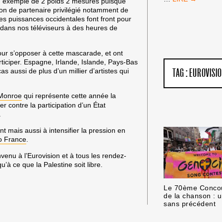
 Un exemple de 2 poids 2 mesures puisque
DE
ition de partenaire privilégié notamment de
FRANCE
Les puissances occidentales font front pour
:
e dans nos téléviseurs à des heures de
PAS
D’ÉQUIPE
ISRAÉLIENNE
ur s’opposer à cette mascarade, et ont
!
rticiper. Espagne, Irlande, Islande, Pays-Bas
 cas aussi de plus d’un millier d’artistes qui
TAG :
EUROVISI
 Monroe
qui représente cette année la
 contre la participation d’un État
.
ent mais aussi
à intensifier la pression en
o France
.
nvenu à l’Eurovision et à tous les rendez-
u’à ce que la Palestine soit libre.
Le 70ème Concou
de la chanson : u
sans précédent