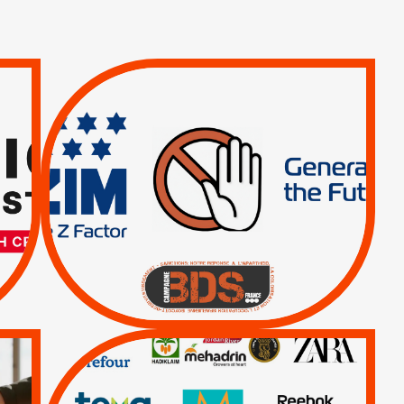
TREIZIÈME APPEL.
RESPECT DU DROIT
INTERNATIONAL ?
TRUMP, MACRON :
MÊME COMBAT
|
|
Actus
BOYCOTT DES
ENTREPRISES
|
|
Boycott militaire
Lettres d'interpellation
QUE BOYCOTTER ?
/
BOYCOTT
DÉSINVESTISSEMENT