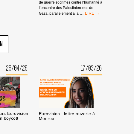
de guerre et crimes contre l’humanité à
l’encontre des Palestinien·nes de
MANDATS
…
Gaza, parallèlement à la
D’ARRÊT
DE
LA
CPI
:
ON
PAS
DE
TRIBUNE
AUX
26/04/26
17/03/26
CRIMINEL·LES
DE
GUERRE
ISRAÉLIEN·NES
PRÉSUMÉ·ES
DANS
LES
MILIEUX
UNIVERSITAIRES
rs Eurovision
Eurovision : lettre ouverte à
OU
n boycott
Monroe
CULTURELS