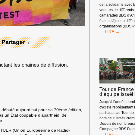
de la solidarité avec 
venu·es de différents
 Merci ! →
camarades BDS d’Arle
étaient là) et de diffé
organisations (BDS P
RASSEMBLEM
…
DEVANT
 Partager ←
LES
RENCONTRES
ÉCONOMIQUE
D’AIX-
EN-
actant les chaines de diffusion,
PROVENCE
Tour de France 
d’équipe israél
Jusqu’à l’année dern
cycliste représentant l
 débuté aujourd’hui pour sa 70ème édition,
participait au Tour de
pas
un État coupable d’apartheid, de
nom de « Israël Premi
ne
.
Depuis de nombreuse
Campagne BDS Franc
e, l’UER (Union Européenne de Radio-
TOUR
…