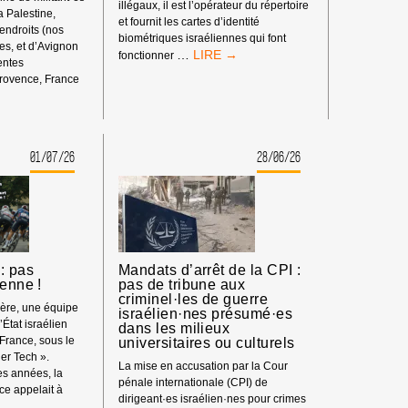
illégaux, il est l’opérateur du répertoire
la Palestine,
et fournit les cartes d’identité
 endroits (nos
biométriques israéliennes qui font
s, et d’Avignon
BOYCOTT
…
fonctionner
rentes
HP
rovence, France
:
ENT
MATÉRIEL
SYNDICAL
01/07/26
28/06/26
S
: pas
Mandats d’arrêt de la CPI :
ienne !
pas de tribune aux
criminel·les de guerre
ière, une équipe
israélien·nes présumé·es
’État israélien
dans les milieux
 France, sous le
universitaires ou culturels
er Tech ».
La mise en accusation par la Cour
s années, la
pénale internationale (CPI) de
e appelait à
dirigeant·es israélien·nes pour crimes