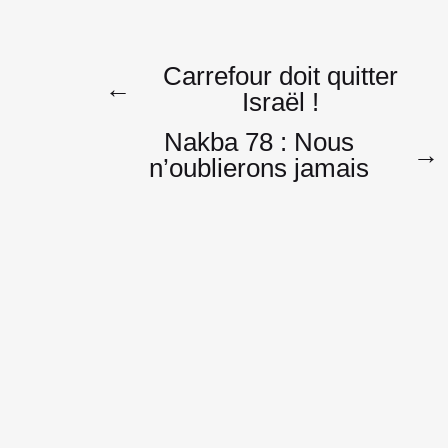
Navigatio
Carrefour doit quitter
←
Israël !
Nakba 78 : Nous
de
→
n’oublierons jamais
l’article