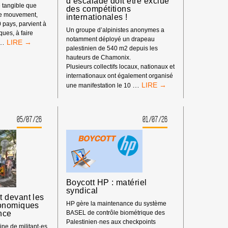
d’escalade doit être exclue
 tangible que
des compétitions
re mouvement,
internationales !
0 pays, parvient à
Un groupe d’alpinistes anonymes a
iques, à faire
notamment déployé un drapeau
LE
…
palestinien de 540 m2 depuis les
POUVOIR
hauteurs de Chamonix.
DE
Plusieurs collectifs locaux, nationaux et
BDS
internationaux ont également organisé
:
BOYCOTT
…
une manifestation le 10
NOTRE
SPORTIF
IMPACT
:
DEPUIS
LA
LE
05/07/26
01/07/26
FÉDÉRATION
DÉBUT
ISRAÉLIENNE
DE
D’ESCALADE
L’ANNÉE
DOIT
2026
ÊTRE
EXCLUE
DES
Boycott HP : matériel
COMPÉTITIONS
syndical
INTERNATIONALES
 devant les
!
HP gère la maintenance du système
onomiques
nce
BASEL de contrôle biométrique des
Palestinien·nes aux checkpoints
ne de militant·es