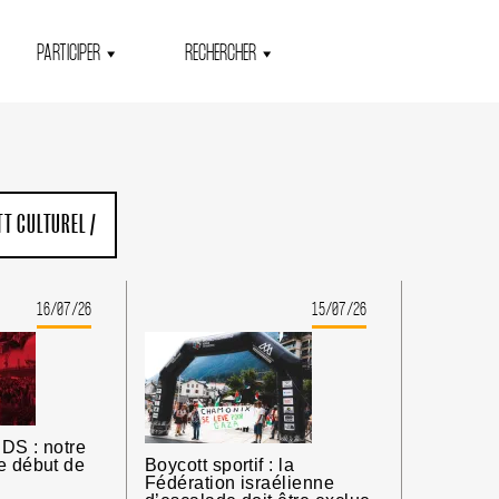
PARTICIPER
RECHERCHER
TT CULTUREL
/
16/07/26
15/07/26
DS : notre
e début de
Boycott sportif : la
Fédération israélienne