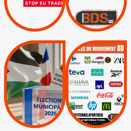
D’ASSOCIATION UE-
BOYCOTT DES
ENTREPRISES
ISRAËL
|
|
Boycott militaire
/
APPELS
SANCTIONS
Lettres d'interpellation
|
|
Actus
Pétitions
QUE BOYCOTTER ?
MUNICIPALES 2026 :
/
JE VOTE POUR LE
BOYCOTT
DÉSINVESTISSEME
RESPECT DU DROIT
|
|
|
Actus
Ahava
INTERNATIONAL EN
|
|
|
AXA
BNP
CAF
PALESTINE
|
|
Carrefour
HP
|
Keter
|
|
APPELS
Actus
|
Livres et brochures
Espaces Sans
Apartheid
|
|
Mehadrin
PUMA
|
Lettres d'interpellation
|
Sodastream
|
Pétitions
Visuels, tracts,
affiches,...