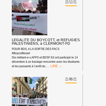
DUSSOPT
22/12/21
CONCERNANT
LA
CAMPAGNE
BDS
FRANCE</STRONG>
LEGALITE DU BOYCOTT, et REFUGIES
PALESTINIENS, à CLERMONT-FD
POUR BDS, A LA SORTIE DES FACS
#BoycottIsrael
Dix militant-e-s AFPS et BDSF 63 ont participé le 14
décembre à un tractage-rencontre avec les étudiants
LEGALITE
…
et les passants à l’arrêt du
DU
BOYCOTT,
ET
21/06/21
REFUGIES
PALESTINIENS,
À
CLERMONT-
FD