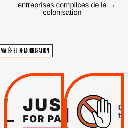
entreprises complices de la
→
colonisation
MATÉRIEL DE MOBILISATION
VIOLATIONS DES
TREIZIÈME APPEL.
DROITS DE L’HOMME
RESPECT DU DROIT
PAR ISRAËL :
INTERNATIONAL ?
EXIGEONS LA
TRUMP, MACRON :
SUSPENSION
MÊME COMBAT
TOTALE DE
L’ACCORD
|
|
Actus