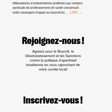
diffamatoires d’antisémitisme proférées par certains
syndicats de professionnels de santé concernant
DROIT
…
notre campagne d’appel au boycott du
DE
RÉPONSE
DE
LA
CAMPAGNE
Rejoignez-nous !
« TEVA,
J’EN
VEUX
Agissez pour le Boycott, le
PAS »
Désinvestissement et les Sanctions
contre la politique d'apartheid
israélienne en vous raprochant de
votre comité local!
Inscrivez-vous !