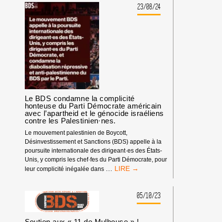
23/08/24
Le BDS condamne la complicité
honteuse du Parti Démocrate américain
avec l’apartheid et le génocide israéliens
contre les Palestinien·nes.
Le mouvement palestinien de Boycott,
Désinvestissement et Sanctions (BDS) appelle à la
poursuite internationale des dirigeant·es des États-
Unis, y compris les chef·fes du Parti Démocrate, pour
LE
…
leur complicité inégalée dans
BDS
CONDAMNE
LA
05/10/23
COMPLICITÉ
HONTEUSE
Soutien aux « 11 de Mulhouse » !
DU