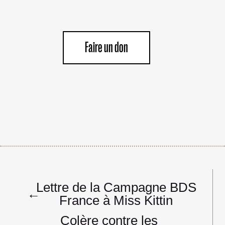
Faire un don
Navigation
Lettre de la Campagne BDS
de
←
France à Miss Kittin
l’article
Colère contre les