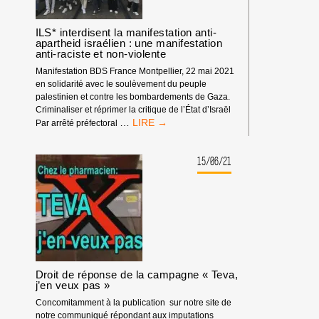
ILS* interdisent la manifestation anti-
apartheid israélien : une manifestation
anti-raciste et non-violente
Manifestation BDS France Montpellier, 22 mai 2021
en solidarité avec le soulèvement du peuple
palestinien et contre les bombardements de Gaza.
Criminaliser et réprimer la critique de l’État d’Israël
ILS*
…
Par arrêté préfectoral
INTERDISENT
LA
MANIFESTATION
15/06/21
ANTI-
APARTHEID
ISRAÉLIEN
:
UNE
MANIFESTATION
ANTI-
RACISTE
Droit de réponse de la campagne « Teva,
ET
j’en veux pas »
NON-
VIOLENTE
Concomitamment à la publication sur notre site de
notre communiqué répondant aux imputations