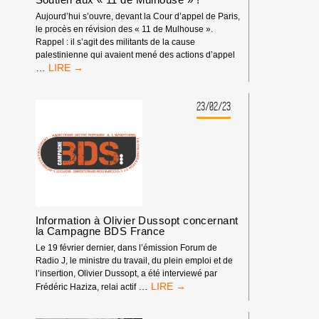
PARTI
Aujourd’hui s’ouvre, devant la Cour d’appel de Paris,
DÉMOCRATE
le procès en révision des « 11 de Mulhouse ».
AMÉRICAIN
Rappel : il s’agit des militants de la cause
AVEC
palestinienne qui avaient mené des actions d’appel
L’APARTHEID
SOUTIEN
…
ET
AUX
LE
« 11
GÉNOCIDE
DE
23/02/23
ISRAÉLIENS
MULHOUSE »
CONTRE
!
LES
PALESTINIEN·NES.
Information à Olivier Dussopt concernant
la Campagne BDS France
Le 19 février dernier, dans l’émission Forum de
Radio J, le ministre du travail, du plein emploi et de
l’insertion, Olivier Dussopt, a été interviewé par
<STRONG>INFORMATION
…
Frédéric Haziza, relai actif
À
OLIVIER