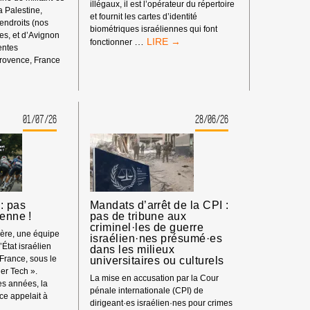
illégaux, il est l’opérateur du répertoire
la Palestine,
et fournit les cartes d’identité
 endroits (nos
biométriques israéliennes qui font
s, et d’Avignon
BOYCOTT
…
fonctionner
rentes
HP
rovence, France
:
ENT
MATÉRIEL
SYNDICAL
01/07/26
28/06/26
S
: pas
Mandats d’arrêt de la CPI :
ienne !
pas de tribune aux
criminel·les de guerre
ière, une équipe
israélien·nes présumé·es
’État israélien
dans les milieux
 France, sous le
universitaires ou culturels
er Tech ».
La mise en accusation par la Cour
s années, la
pénale internationale (CPI) de
e appelait à
dirigeant·es israélien·nes pour crimes