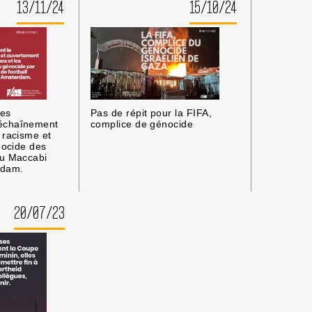
13/11/24
15/10/24
Pas de répit pour la FIFA,
nes
complice de génocide
échaînement
 racisme et
énocide des
du Maccabi
rdam.
20/07/23