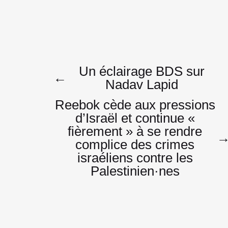
Navigatio
Un éclairage BDS sur
←
Nadav Lapid
Reebok cède aux pressions
de
d’Israël et continue «
fièrement » à se rendre
complice des crimes
l’article
israéliens contre les
Palestinien·nes