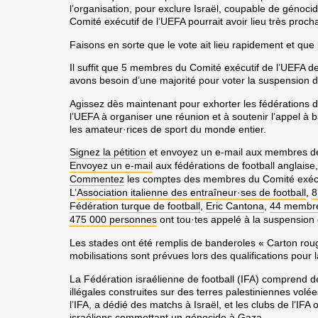
l’organisation, pour exclure Israël, coupable de génoci
Comité exécutif de l’UEFA pourrait avoir lieu très proc
Faisons en sorte que le vote ait lieu rapidement et que
Il suffit que 5 membres du Comité exécutif de l’UEFA 
avons besoin d’une majorité pour voter la suspension de
Agissez dès maintenant
pour exhorter les fédérations 
l’UEFA à organiser une réunion et à soutenir l’appel
à b
les amateur·rices de sport du monde entier.
Signez la pétition
et envoyez un e-mail aux membres d
Envoyez un e-mail
aux fédérations de football anglaise,
Commentez
les comptes des membres du Comité exécut
L’
Association italienne des entraîneur·ses de football
,
8
Fédération turque de football
,
Eric Cantona
,
44 membres
475 000 personnes
ont tou·tes appelé à la suspension 
Les stades ont été remplis de banderoles « Carton rou
mobilisations sont prévues lors des qualifications pou
La Fédération israélienne de football (IFA) comprend d
illégales construites sur des terres palestiniennes volé
l’IFA, a dédié des matchs à Israël, et les clubs de l’IFA
israéliens commettant un génocide à Gaza.