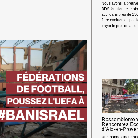
Nous avons la preuve
BDS fonctionne : not
actif dans près de 13
faire évoluer les polit
payer le prix fort aux
Rassemblement
Rencontres Éc
d’Aix-en-Prove
 Merci ! →
Une bonne cinquantai