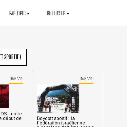
PARTICIPER
RECHERCHER
T SPORTIF
/
16/07/26
15/07/26
DS : notre
e début de
Boycott sportif : la
Fédération israélienne