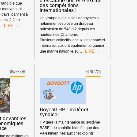
d’escalade doit être exclue
 tangible que
des compétitions
re mouvement,
internationales !
0 pays, parvient à
Un groupe d’alpinistes anonymes a
iques, à faire
notamment déployé un drapeau
LE
…
palestinien de 540 m2 depuis les
POUVOIR
hauteurs de Chamonix.
DE
Plusieurs collectifs locaux, nationaux et
BDS
internationaux ont également organisé
:
BOYCOTT
…
une manifestation le 10
NOTRE
SPORTIF
IMPACT
:
DEPUIS
LA
LE
05/07/26
01/07/26
FÉDÉRATION
DÉBUT
ISRAÉLIENNE
DE
D’ESCALADE
L’ANNÉE
DOIT
2026
ÊTRE
EXCLUE
DES
Boycott HP : matériel
COMPÉTITIONS
syndical
INTERNATIONALES
 devant les
!
HP gère la maintenance du système
onomiques
nce
BASEL de contrôle biométrique des
Palestinien·nes aux checkpoints
ne de militant·es