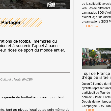
de la solidarité avec 
venu·es de différents
camarades BDS d’Arle
étaient là) et de diffé
 Partager ←
organisations (BDS P
RASSEMBLEM
…
DEVANT
LES
RENCONTRES
rations de football membres du
ÉCONOMIQUE
on et à soutenir l’appel à bannir
D’AIX-
teur·rices de sport du monde entier.
EN-
PROVENCE
Tour de France 
d’équipe israél
ulturel d'Israël (PACBI)
Jusqu’à l’année dern
cycliste représentant l
participait au Tour de
irigeante du football européen, pourtant
nom de « Israël Premi
Depuis de nombreuse
Campagne BDS Franc
nte, tant au niveau local qu’au sein même de
TOUR
…