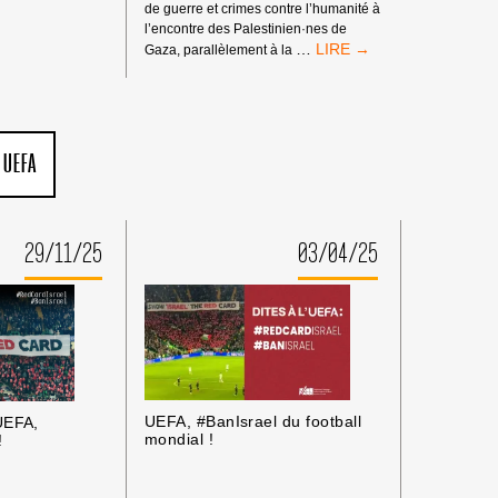
de guerre et crimes contre l’humanité à
l’encontre des Palestinien·nes de
MANDATS
…
Gaza, parallèlement à la
D’ARRÊT
DE
LA
CPI
:
UEFA
PAS
DE
TRIBUNE
AUX
29/11/25
03/04/25
CRIMINEL·LES
DE
GUERRE
ISRAÉLIEN·NES
PRÉSUMÉ·ES
DANS
LES
MILIEUX
UNIVERSITAIRES
UEFA, #BanIsrael du football
 UEFA,
OU
mondial !
!
CULTURELS