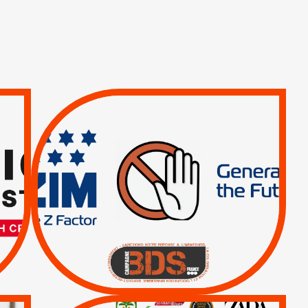
TREIZIÈME APPEL.
RESPECT DU DROIT
INTERNATIONAL ?
TRUMP, MACRON :
MÊME COMBAT
|
|
Actus
BOYCOTT DES
ENTREPRISES
|
|
Boycott militaire
Lettres d'interpellation