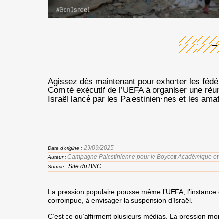
→
Agissez dès maintenant pour exhorter les fédé
Comité exécutif de l’UEFA à organiser une réuni
Israël lancé par les Palestinien·nes et les ama
29/09/2025
Date d'origine :
Campagne Palestinienne pour le Boycott Académique et C
Auteur :
Site du BNC
Source :
La
pression populaire
pousse même l’UEFA, l’instance d
corrompue, à envisager la suspension d’Israël.
C’est ce qu’affirment plusieurs médias. La pression mo