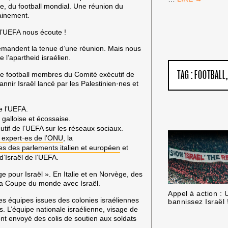
de, du football mondial. Une réunion du
DE
hainement.
FRANCE
:
 l’UEFA nous écoute !
PAS
D’ÉQUIPE
demandent la tenue d’une réunion. Mais nous
ISRAÉLIENNE
 l’apartheid israélien.
!
TAG :
FOOTBALL
de football membres du Comité exécutif de
annir Israël
lancé par les Palestinien·nes et
e l’UEFA.
 galloise et écossaise.
if de l’UEFA sur les réseaux sociaux.
 expert·es de l’ONU
, la
 des parlements italien et européen
et
d’Israël de l’UEFA.
ge pour Israël ».
En Italie et en Norvège, des
r la Coupe du monde avec Israël.
Appel à action :
es équipes issues des colonies israéliennes
bannissez Israël 
es. L’équipe nationale israélienne, visage de
 ont envoyé des colis de soutien aux soldats