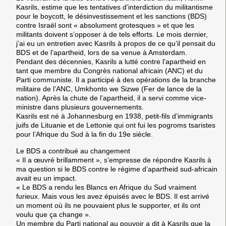
Kasrils, estime que les tentatives d’interdiction du militantisme
pour le boycott, le désinvestissement et les sanctions (BDS)
contre Israël sont « absolument grotesques » et que les
militants doivent s’opposer à de tels efforts. Le mois dernier,
j’ai eu un entretien avec Kasrils à propos de ce qu’il pensait du
BDS et de l’apartheid, lors de sa venue à Amsterdam.
Pendant des décennies, Kasrils a lutté contre l’apartheid en
tant que membre du Congrès national africain (ANC) et du
Parti communiste. Il a participé à des opérations de la branche
militaire de l’ANC, Umkhonto we Sizwe (Fer de lance de la
nation). Après la chute de l’apartheid, il a servi comme vice-
ministre dans plusieurs gouvernements.
Kasrils est né à Johannesburg en 1938, petit-fils d’immigrants
juifs de Lituanie et de Lettonie qui ont fui les pogroms tsaristes
pour l’Afrique du Sud à la fin du 19e siècle.
Le BDS a contribué au changement
« Il a œuvré brillamment », s’empresse de répondre Kasrils à
ma question si le BDS contre le régime d’apartheid sud-africain
avait eu un impact.
« Le BDS a rendu les Blancs en Afrique du Sud vraiment
furieux. Mais vous les avez épuisés avec le BDS. Il est arrivé
un moment où ils ne pouvaient plus le supporter, et ils ont
voulu que ça change ».
Un membre du Parti national au pouvoir a dit à Kasrils que la