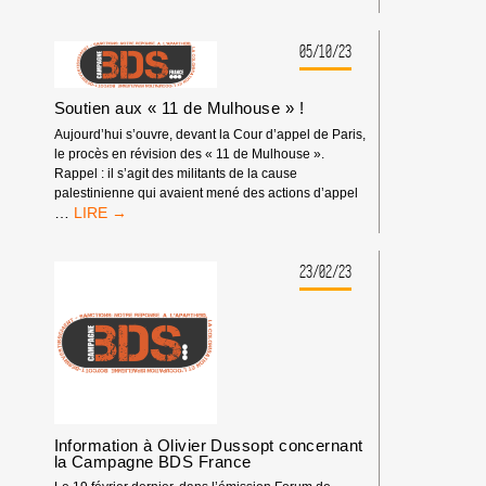
BDS
CONDAMNE
LA
05/10/23
COMPLICITÉ
HONTEUSE
Soutien aux « 11 de Mulhouse » !
DU
PARTI
Aujourd’hui s’ouvre, devant la Cour d’appel de Paris,
DÉMOCRATE
le procès en révision des « 11 de Mulhouse ».
AMÉRICAIN
Rappel : il s’agit des militants de la cause
AVEC
palestinienne qui avaient mené des actions d’appel
L’APARTHEID
SOUTIEN
…
ET
AUX
LE
« 11
GÉNOCIDE
DE
23/02/23
ISRAÉLIENS
MULHOUSE »
CONTRE
!
LES
PALESTINIEN·NES.
Information à Olivier Dussopt concernant
la Campagne BDS France