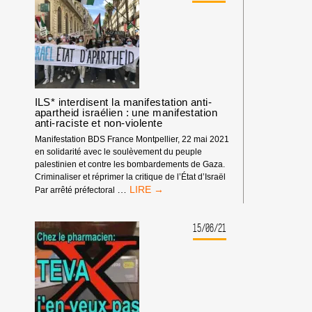
REFUGIES
PALESTINIENS,
À
CLERMONT-
FD
ILS* interdisent la manifestation anti-
apartheid israélien : une manifestation
anti-raciste et non-violente
Manifestation BDS France Montpellier, 22 mai 2021
en solidarité avec le soulèvement du peuple
palestinien et contre les bombardements de Gaza.
Criminaliser et réprimer la critique de l’État d’Israël
ILS*
…
Par arrêté préfectoral
INTERDISENT
LA
MANIFESTATION
15/06/21
ANTI-
APARTHEID
ISRAÉLIEN
:
UNE
MANIFESTATION