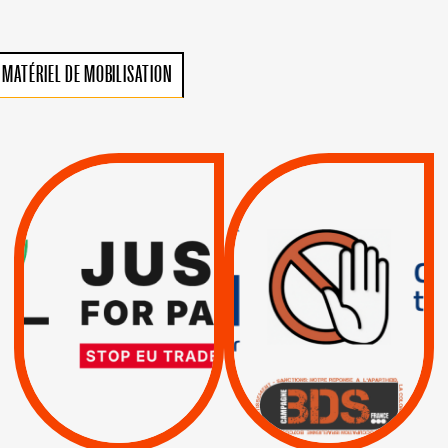
MATÉRIEL DE MOBILISATION
VIOLATIONS DES
TREIZIÈME APPEL.
DROITS DE L’HOMME
RESPECT DU DROIT
PAR ISRAËL :
INTERNATIONAL ?
EXIGEONS LA
TRUMP, MACRON :
SUSPENSION
MÊME COMBAT
TOTALE DE
L’ACCORD
|
|
Actus
D’ASSOCIATION UE-
BOYCOTT DES
ENTREPRISES
ISRAËL
|
|
Boycott militaire
/
APPELS
SANCTIONS
Lettres d'interpellation
|
|
Actus
Pétitions