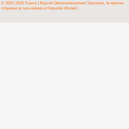
© 2026 | BDS France | Boycott Désinvestissement Sanctions, la réponse
citoyenne et non-violente à l'impunité d'Israël |