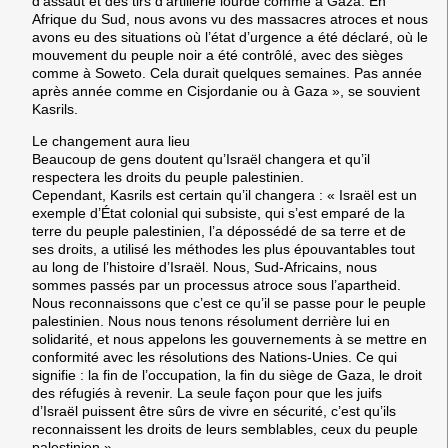
d’assaut et des tirs d’artillerie lourde comme à Gaza. En
Afrique du Sud, nous avons vu des massacres atroces et nous
avons eu des situations où l’état d’urgence a été déclaré, où le
mouvement du peuple noir a été contrôlé, avec des sièges
comme à Soweto. Cela durait quelques semaines. Pas année
après année comme en Cisjordanie ou à Gaza », se souvient
Kasrils.
Le changement aura lieu
Beaucoup de gens doutent qu’Israël changera et qu’il
respectera les droits du peuple palestinien.
Cependant, Kasrils est certain qu’il changera : « Israël est un
exemple d’État colonial qui subsiste, qui s’est emparé de la
terre du peuple palestinien, l’a dépossédé de sa terre et de
ses droits, a utilisé les méthodes les plus épouvantables tout
au long de l’histoire d’Israël. Nous, Sud-Africains, nous
sommes passés par un processus atroce sous l’apartheid.
Nous reconnaissons que c’est ce qu’il se passe pour le peuple
palestinien. Nous nous tenons résolument derrière lui en
solidarité, et nous appelons les gouvernements à se mettre en
conformité avec les résolutions des Nations-Unies. Ce qui
signifie : la fin de l’occupation, la fin du siège de Gaza, le droit
des réfugiés à revenir. La seule façon pour que les juifs
d’Israël puissent être sûrs de vivre en sécurité, c’est qu’ils
reconnaissent les droits de leurs semblables, ceux du peuple
palestinien ».