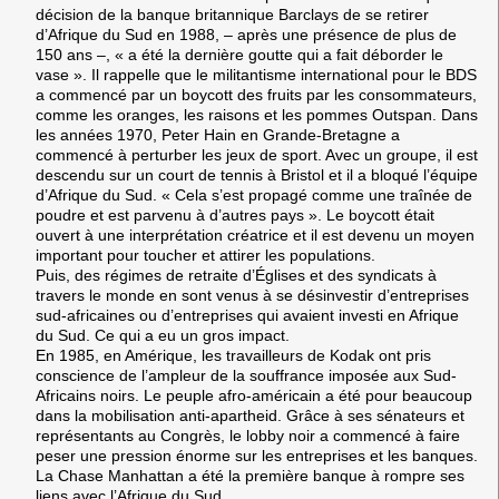
décision de la banque britannique Barclays de se retirer
d’Afrique du Sud en 1988, – après une présence de plus de
150 ans –, « a été la dernière goutte qui a fait déborder le
vase ». Il rappelle que le militantisme international pour le BDS
a commencé par un boycott des fruits par les consommateurs,
comme les oranges, les raisons et les pommes Outspan. Dans
les années 1970, Peter Hain en Grande-Bretagne a
commencé à perturber les jeux de sport. Avec un groupe, il est
descendu sur un court de tennis à Bristol et il a bloqué l’équipe
d’Afrique du Sud. « Cela s’est propagé comme une traînée de
poudre et est parvenu à d’autres pays ». Le boycott était
ouvert à une interprétation créatrice et il est devenu un moyen
important pour toucher et attirer les populations.
Puis, des régimes de retraite d’Églises et des syndicats à
travers le monde en sont venus à se désinvestir d’entreprises
sud-africaines ou d’entreprises qui avaient investi en Afrique
du Sud. Ce qui a eu un gros impact.
En 1985, en Amérique, les travailleurs de Kodak ont pris
conscience de l’ampleur de la souffrance imposée aux Sud-
Africains noirs. Le peuple afro-américain a été pour beaucoup
dans la mobilisation anti-apartheid. Grâce à ses sénateurs et
représentants au Congrès, le lobby noir a commencé à faire
peser une pression énorme sur les entreprises et les banques.
La Chase Manhattan a été la première banque à rompre ses
liens avec l’Afrique du Sud.