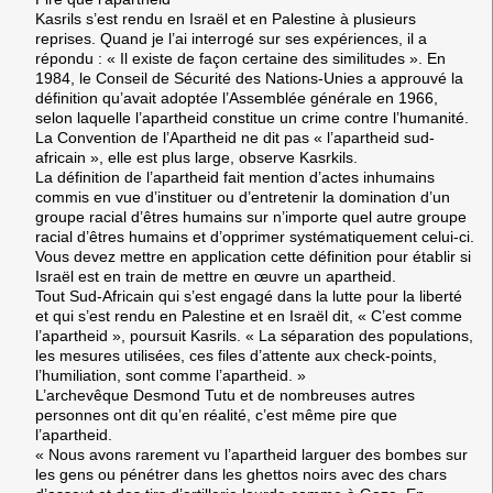
Kasrils s’est rendu en Israël et en Palestine à plusieurs
reprises. Quand je l’ai interrogé sur ses expériences, il a
répondu : « Il existe de façon certaine des similitudes ». En
1984, le Conseil de Sécurité des Nations-Unies a approuvé la
définition qu’avait adoptée l’Assemblée générale en 1966,
selon laquelle l’apartheid constitue un crime contre l’humanité.
La Convention de l’Apartheid ne dit pas « l’apartheid sud-
africain », elle est plus large, observe Kasrkils.
La définition de l’apartheid fait mention d’actes inhumains
commis en vue d’instituer ou d’entretenir la domination d’un
groupe racial d’êtres humains sur n’importe quel autre groupe
racial d’êtres humains et d’opprimer systématiquement celui-ci.
Vous devez mettre en application cette définition pour établir si
Israël est en train de mettre en œuvre un apartheid.
Tout Sud-Africain qui s’est engagé dans la lutte pour la liberté
et qui s’est rendu en Palestine et en Israël dit, « C’est comme
l’apartheid », poursuit Kasrils. « La séparation des populations,
les mesures utilisées, ces files d’attente aux check-points,
l’humiliation, sont comme l’apartheid. »
L’archevêque Desmond Tutu et de nombreuses autres
personnes ont dit qu’en réalité, c’est même pire que
l’apartheid.
« Nous avons rarement vu l’apartheid larguer des bombes sur
les gens ou pénétrer dans les ghettos noirs avec des chars