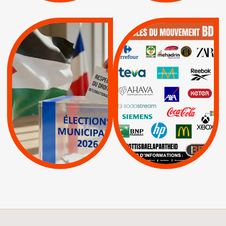
QUE BOYCOTTER ?
MUNICIPALES 2026 :
/
JE VOTE POUR LE
BOYCOTT
DÉSINVESTISSEME
RESPECT DU DROIT
|
|
|
Actus
Ahava
INTERNATIONAL EN
|
|
|
AXA
BNP
CAF
PALESTINE
|
|
Carrefour
HP
|
Keter
|
|
APPELS
Actus
|
Livres et brochures
Espaces Sans
Apartheid
|
|
Mehadrin
PUMA
|
Lettres d'interpellation
|
Sodastream
|
Pétitions
Visuels, tracts,
affiches,...