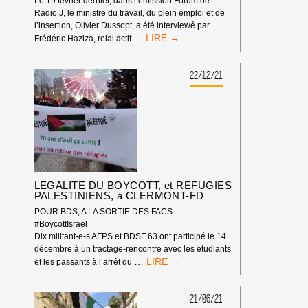
Le 19 février dernier, dans l’émission Forum de
Radio J, le ministre du travail, du plein emploi et de
l’insertion, Olivier Dussopt, a été interviewé par
<STRONG>INFORMATION
…
Frédéric Haziza, relai actif
À
OLIVIER
DUSSOPT
22/12/21
CONCERNANT
LA
CAMPAGNE
BDS
FRANCE</STRONG>
LEGALITE DU BOYCOTT, et REFUGIES
PALESTINIENS, à CLERMONT-FD
POUR BDS, A LA SORTIE DES FACS
#BoycottIsrael
Dix militant-e-s AFPS et BDSF 63 ont participé le 14
décembre à un tractage-rencontre avec les étudiants
LEGALITE
…
et les passants à l’arrêt du
DU
BOYCOTT,
ET
21/06/21