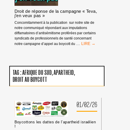
ANTI-
RACISTE
Droit de réponse de la campagne « Teva,
ET
j’en veux pas »
NON-
VIOLENTE
Concomitamment à la publication sur notre site de
notre communiqué répondant aux imputations
diffamatoires d’antisémitisme proférées par certains
syndicats de professionnels de santé concernant
DROIT
…
notre campagne d’appel au boycott du
DE
RÉPONSE
DE
LA
CAMPAGNE
TAG :
AFRIQUE DU SUD
APARTHEID
« TEVA,
DROIT AU BOYCOTT
J’EN
VEUX
PAS »
01/02/26
Boycottons les dattes de l’apartheid israélien
!