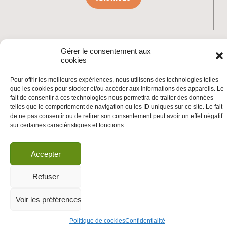
INSCRIVEZ-VOUS À LA NEWSLETTER
Gérer le consentement aux
cookies
Inscrivez-vous à la Newsletter
Email
Pour offrir les meilleures expériences, nous utilisons des technologies telles
que les cookies pour stocker et/ou accéder aux informations des appareils. Le
fait de consentir à ces technologies nous permettra de traiter des données
Valider
telles que le comportement de navigation ou les ID uniques sur ce site. Le fait
de ne pas consentir ou de retirer son consentement peut avoir un effet négatif
sur certaines caractéristiques et fonctions.
© 2026 | BDS France | Boycott Désinvestissement Sanctions, la réponse
citoyenne et non-violente à l'impunité d'Israël |
Accepter
Refuser
Voir les préférences
Politique de cookies
Confidentialité