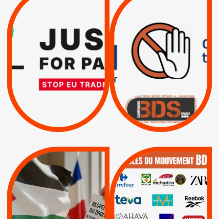
TREIZIÈME APPEL.
DROITS DE L’HOMME
RESPECT DU DROIT
PAR ISRAËL :
INTERNATIONAL ?
EXIGEONS LA
TRUMP, MACRON :
SUSPENSION
MÊME COMBAT
TOTALE DE
L’ACCORD
|
|
Actus
D’ASSOCIATION UE-
BOYCOTT DES
ENTREPRISES
ISRAËL
|
|
Boycott militaire
/
APPELS
SANCTIONS
Lettres d'interpellation
|
|
Actus
Pétitions
QUE BOYCOTTER ?
MUNICIPALES 2026 :
/
JE VOTE POUR LE
BOYCOTT
DÉSINVESTISSEME
RESPECT DU DROIT
|
|
|
Actus
Ahava
INTERNATIONAL EN
|
|
|
AXA
BNP
CAF
PALESTINE
|
|
Carrefour
HP