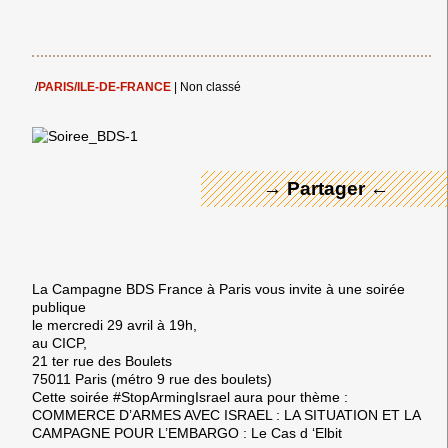
← Merci ! →
/
PARIS/ILE-DE-FRANCE
|
Non classé
→ Partager ←
La Campagne BDS France à Paris vous invite à une soirée
publique
le mercredi 29 avril à 19h,
au CICP,
21 ter rue des Boulets
75011 Paris (métro 9 rue des boulets)
Cette soirée
#StopArmingIsrael
aura pour thème :
COMMERCE D’ARMES AVEC ISRAEL : LA SITUATION ET LA
CAMPAGNE POUR L’EMBARGO : Le Cas d ‘Elbit