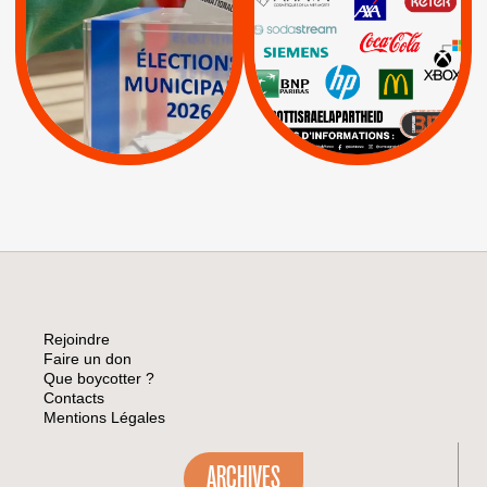
|
Keter
|
|
APPELS
Actus
|
Livres et brochures
Espaces Sans
Apartheid
|
|
Mehadrin
PUMA
|
Lettres d'interpellation
|
Sodastream
|
Pétitions
Visuels, tracts,
affiches,...
Rejoindre
Faire un don
Que boycotter ?
Contacts
Mentions Légales
ARCHIVES