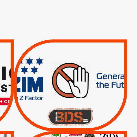
TREIZIÈME APPEL.
RESPECT DU DROIT
INTERNATIONAL ?
TRUMP, MACRON :
MÊME COMBAT
|
|
Actus
BOYCOTT DES
ENTREPRISES
|
|
Boycott militaire
Lettres d'interpellation