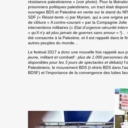
résistance palestinienne » (voir photo). Pour la libéra
prisonniers politiques palestiniens, un tract était dispo
ouvrages BDS et Palestine en vente sur le stand du NPA
SDF
(« Résist-tente »
) par Myriam, qui a une origine p
de clôture « A contre-courant » par la Compagnie Joli
interventions militaires («
Etat d’urgence-sécurité-inter
«
qu’il n’y ait plus jamais de guerres sans amour
» !)…
été consacrée à la Palestine, et il est rappelé dans le fi
autres peuples du monde…
Le festival 2017 a donc une nouvelle fois rappelé aux p
jeune, militant et combatif : plus de 1.000 personnes don
disponibles pour les 3 jours de spectacles et débats)
l’
Palestiniens, le mouvement BDS (t-shirts BDS dans l’as
BDSF) et l’importance de la convergence des luttes face à