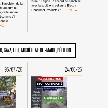
Israël : il signe un accord de franchise
 Eurovision de la
avec la société israélienne Electra
é aujourd’hui
CARREFOUR
…
Consumer Products et
n, cette année
DOIT
t comme s’il
QUITTER
oupable
ISRAËL
S
!
RMALISATION
ÉTAT
APARTHEID
UR
GAZA
LIDL
MICHÈLE ALLIOT-MARIE
PÉTITION
NOCIDAIRE
05/07/26
24/06/26
OUR
ONCOURS
ROVISION
HANSON
26