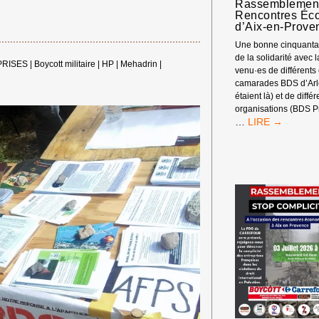
Rassemblement
Rencontres Éc
d’Aix-en-Prove
Une bonne cinquantai
de la solidarité avec 
PRISES
|
Boycott militaire
|
HP
|
Mehadrin
|
venu·es de différents
camarades BDS d’Arle
étaient là) et de diffé
organisations (BDS P
RASSEMBLEM
…
DEVANT
LES
RENCONTRES
ÉCONOMIQUE
D’AIX-
EN-
PROVENCE