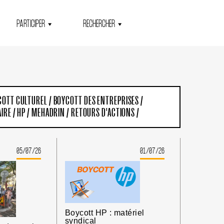
PARTICIPER
RECHERCHER
COTT CULTUREL
/
BOYCOTT DES ENTREPRISES
/
AIRE
/
HP
/
MEHADRIN
/
RETOURS D'ACTIONS
/
05/07/26
01/07/26
Boycott HP : matériel
syndical