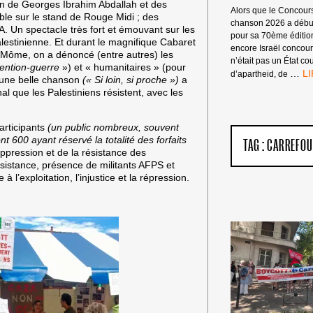
tion de Georges Ibrahim Abdallah et des
Alors que le Concours
nible sur le stand de Rouge Midi ; des
chanson 2026 a début
. Un spectacle très fort et émouvant sur les
pour sa 70ème éditio
alestinienne. Et durant le magnifique Cabaret
encore Israël concour
e Môme, on a dénoncé (entre autres) les
n’était pas un État c
vention-guerre
») et « humanitaires » (pour
PA
…
d’apartheid, de
 une belle chanson
(« Si loin, si proche »)
a
DE
nal que les Palestiniens résistent, avec les
NO
DE
L’
articipants
(un public nombreux, souvent
D’
t 600 ayant réservé la totalité des forfaits
TAG :
CARREFO
GÉ
oppression et de la résistance des
À
sistance, présence de militants AFPS et
LA
 l’exploitation, l’injustice et la répression.
TV
P
LE
C
EU
DE
LA
C
20
!