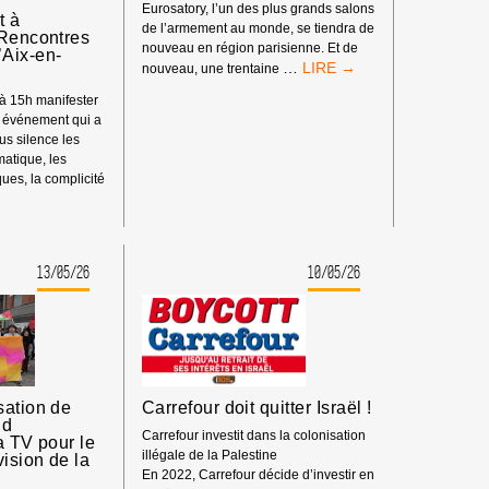
Eurosatory, l’un des plus grands salons
t à
de l’armement au monde, se tiendra de
 Rencontres
nouveau en région parisienne. Et de
Aix-en-
LA
…
nouveau, une trentaine
PARTICIPATION
t à 15h manifester
DES
t événement qui a
ENTREPRISES
us silence les
D’ARMEMENT
imatique, les
ISRAÉLIENNES
ues, la complicité
À
ENT
EUROSATORY,
C’EST
TOUJOURS
NON
13/05/26
10/05/26
!
S
sation de
Carrefour doit quitter Israël !
id
Carrefour investit dans la colonisation
a TV pour le
illégale de la Palestine
ision de la
En 2022, Carrefour décide d’investir en