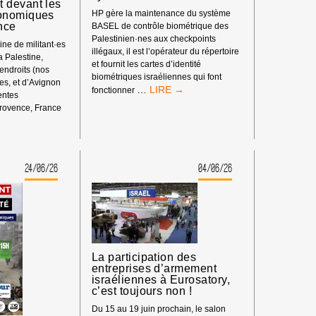
 devant les
HP gère la maintenance du système
onomiques
nce
BASEL de contrôle biométrique des
Palestinien·nes aux checkpoints
ne de militant·es
illégaux, il est l’opérateur du répertoire
la Palestine,
et fournit les cartes d’identité
 endroits (nos
biométriques israéliennes qui font
s, et d’Avignon
BOYCOTT
…
fonctionner
rentes
HP
rovence, France
:
ENT
MATÉRIEL
SYNDICAL
24/06/26
04/06/26
S
La participation des
entreprises d’armement
israéliennes à Eurosatory,
c’est toujours non !
Du 15 au 19 juin prochain, le salon