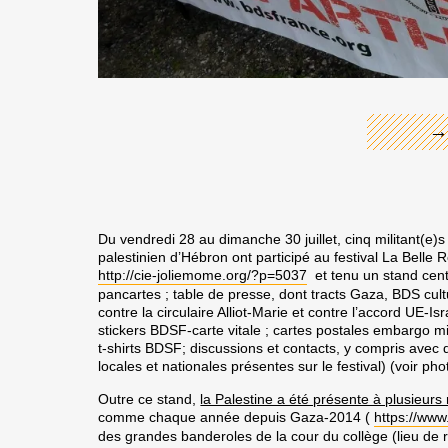
←
→
Du vendredi 28 au dimanche 30 juillet, cinq militant(e)
palestinien d’Hébron ont participé au festival
La Belle 
http://cie-joliemome.org/?p=5037
et tenu un stand cent
pancartes ; table de presse, dont tracts Gaza, BDS cultu
contre la circulaire Alliot-Marie et contre l’accord UE-Is
stickers BDSF-carte vitale ; cartes postales embargo mili
t-shirts BDSF; discussions et contacts, y compris avec d
locales et nationales présentes sur le festival) (voir pho
Outre ce stand,
la Palestine a été présente à plusieurs 
comme chaque année depuis Gaza-2014 (
https://ww
des grandes banderoles de la cour du collège (lieu de re