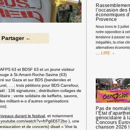
Rassemblemen
 Merci ! →
l’occasion des
économiques d’
Provence
Nous irons le 3 juille
notre opposition à ce
 Partager ←
tendance à passer so
inégalités, la crise cl
alternatives économiq
RASSEMBLEM
…
À
L’OCCASION
DES
s AFPS 63 et BDSF 63 et un jeune visiteur
RENCONTRES
Rouge
à St-Amant-Roche-Savine (63)
ÉCONOMIQUE
ré sur Gaza et sur BDS (banderoles et
D’AIX-
rel, … ; trois pétitions pour BDS Carrefour,
EN-
raël : 136 signatures ; distribution-collages de
PROVENCE
taire ; vente solidaire de keffiehs, savons,
es militant-e-s d’autres organisations
tos).
Pas de normali
l’État d’aparthe
niveaux durant le festival
, et notamment
génocidaire à l
w.youtube.com/watch?v=frPg6E6T2bo
), une
Concours Eurov
stauration et de concerts) disait « Vive la
chanson 2026 !