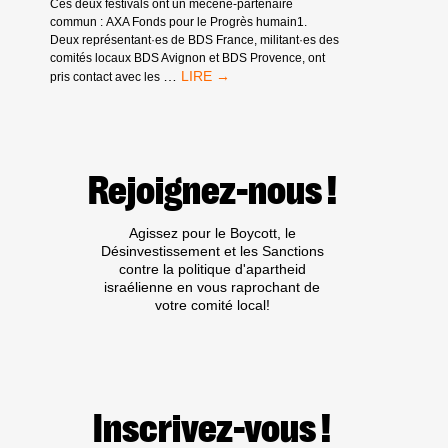
Ces deux festivals ont un mécène-partenaire
PRÉCÉDENT
commun : AXA Fonds pour le Progrès humain1.
Deux représentant·es de BDS France, militant·es des
comités locaux BDS Avignon et BDS Provence, ont
AXA
…
pris contact avec les
FONDS
POUR
LE
PROGRÈS
HUMAIN,
Rejoignez-nous !
PARTENAIRE
DE
FESTIVALS
Agissez pour le Boycott, le
Désinvestissement et les Sanctions
contre la politique d'apartheid
israélienne en vous raprochant de
votre comité local!
Inscrivez-vous !