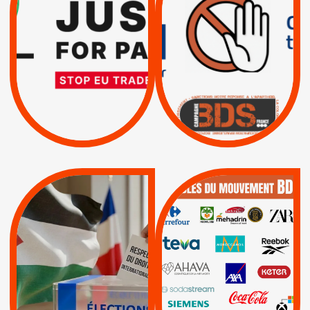
INTERNATIONAL ?
EXIGEONS LA
TRUMP, MACRON :
SUSPENSION
MÊME COMBAT
TOTALE DE
L’ACCORD
|
|
Actus
D’ASSOCIATION UE-
BOYCOTT DES
ENTREPRISES
ISRAËL
|
|
Boycott militaire
/
APPELS
SANCTIONS
Lettres d'interpellation
|
|
Actus
Pétitions
QUE BOYCOTTER ?
MUNICIPALES 2026 :
/
JE VOTE POUR LE
BOYCOTT
DÉSINVESTISSEME
RESPECT DU DROIT
|
|
|
Actus
Ahava
INTERNATIONAL EN
|
|
|
AXA
BNP
CAF
PALESTINE
|
|
Carrefour
HP
|
Keter
|
|
APPELS
Actus
|
Livres et brochures
Espaces Sans