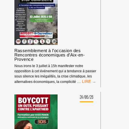
D’AIX-
EN-
PROVENCE
Rassemblement à l’occasion des
Rencontres économiques d’Aix-en-
Provence
Nous irons le 3 juillet à 15h manifester notre
opposition à cet événement qui a tendance à passer
sous silence les inégalités, la crise climatique, les
RASSEMBLEMENT
…
alternatives économiques, la complicité
À
L’OCCASION
DES
24/06/26
RENCONTRES
ÉCONOMIQUES
D’AIX-
EN-
PROVENCE