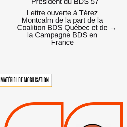
Président du BDS 57
Lettre ouverte à Térez
Montcalm de la part de la
Coalition BDS Québec et de
→
la Campagne BDS en
France
MATÉRIEL DE MOBILISATION
VIOLATIONS DES
TREIZIÈME APPEL.
DROITS DE L’HOMME
RESPECT DU DROIT
PAR ISRAËL :