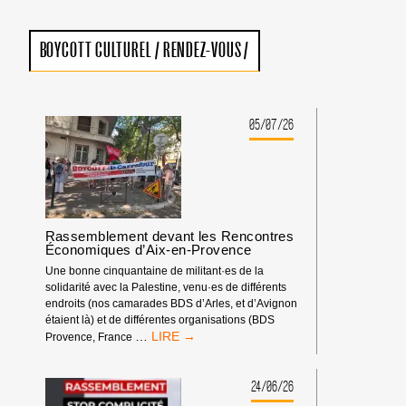
BOYCOTT CULTUREL
/
RENDEZ-VOUS
/
05/07/26
Rassemblement devant les Rencontres
Économiques d’Aix-en-Provence
Une bonne cinquantaine de militant·es de la
solidarité avec la Palestine, venu·es de différents
endroits (nos camarades BDS d’Arles, et d’Avignon
étaient là) et de différentes organisations (BDS
RASSEMBLEMENT
…
Provence, France
DEVANT
LES
RENCONTRES
24/06/26
ÉCONOMIQUES