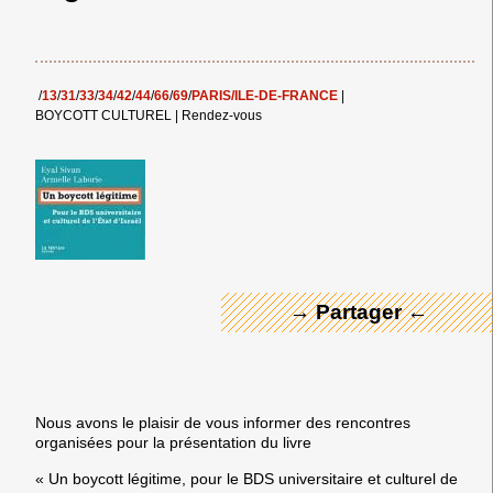
/
13
/
31
/
33
/
34
/
42
/
44
/
66
/
69
/
PARIS/ILE-DE-FRANCE
|
BOYCOTT CULTUREL
|
Rendez-vous
← Merci ! →
→ Partager ←
Nous avons le plaisir de vous informer des rencontres
organisées pour la présentation du livre
« Un boycott légitime, pour le BDS universitaire et culturel de