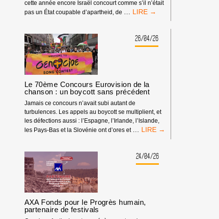
cette année encore Israël concourt comme s’il n’était
PAS
…
pas un État coupable d’apartheid, de
DE
NORMALISATION
DE
26/04/26
L’ÉTAT
D’APARTHEID
GÉNOCIDAIRE
À
LA
Le 70ème Concours Eurovision de la
TV
chanson : un boycott sans précédent
POUR
Jamais ce concours n’avait subi autant de
LE
turbulences. Les appels au boycott se multiplient, et
CONCOURS
les défections aussi : l’Espagne, l’Irlande, l’Islande,
EUROVISION
LE
…
les Pays-Bas et la Slovénie ont d’ores et
DE
70ÈME
LA
CONCOURS
CHANSON
EUROVISION
24/04/26
2026
DE
!
LA
CHANSON
:
UN
AXA Fonds pour le Progrès humain,
BOYCOTT
partenaire de festivals
SANS