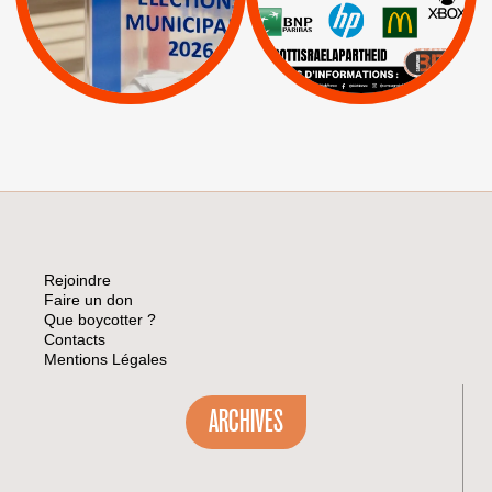
Apartheid
|
|
Mehadrin
PUMA
|
Lettres d'interpellation
|
Sodastream
|
Pétitions
Visuels, tracts,
affiches,...
Rejoindre
Faire un don
Que boycotter ?
Contacts
Mentions Légales
ARCHIVES