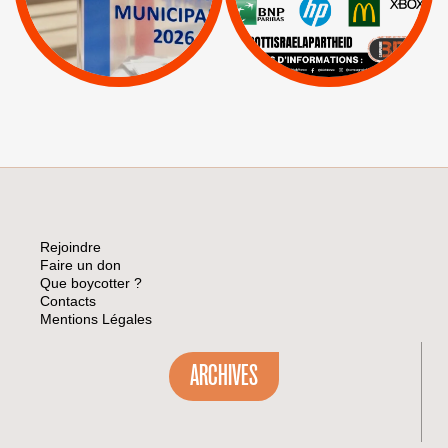
|
|
Mehadrin
PUMA
|
Lettres d'interpellation
|
Sodastream
|
Pétitions
Visuels, tracts,
affiches,...
Rejoindre
Faire un don
Que boycotter ?
Contacts
Mentions Légales
ARCHIVES