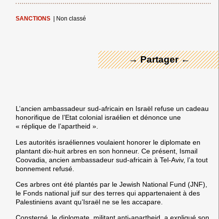
← Merci ! →
SANCTIONS
|
Non classé
→ Partager ←
L’ancien ambassadeur sud-africain en Israël refuse un cadeau
honorifique de l’Etat colonial israélien et dénonce une
« réplique de l’apartheid ».
Les autorités israéliennes voulaient honorer le diplomate en
plantant dix-huit arbres en son honneur. Ce présent, Ismail
Coovadia, ancien ambassadeur sud-africain à Tel-Aviv, l’a tout
bonnement refusé.
Ces arbres ont été plantés par le Jewish National Fund (JNF),
le Fonds national juif sur des terres qui appartenaient à des
Palestiniens avant qu’Israël ne se les accapare.
Consterné, le diplomate, militant anti-apartheid, a expliqué son