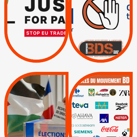
EXIGEONS LA
TRUMP, MACRON :
SUSPENSION
MÊME COMBAT
TOTALE DE
L’ACCORD
|
|
Actus
D’ASSOCIATION UE-
BOYCOTT DES
ENTREPRISES
ISRAËL
|
|
Boycott militaire
/
APPELS
SANCTIONS
Lettres d'interpellation
|
|
Actus
Pétitions
QUE BOYCOTTER ?
MUNICIPALES 2026 :
/
JE VOTE POUR LE
BOYCOTT
DÉSINVESTISSEME
RESPECT DU DROIT
|
|
|
Actus
Ahava
INTERNATIONAL EN
|
|
|
AXA
BNP
CAF
PALESTINE
|
|
Carrefour
HP
|
Keter
|
|
APPELS
Actus
|
Livres et brochures
Espaces Sans
Apartheid