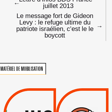
de
←
juillet 2013
l’article
Le message fort de Gideon
Levy : le refuge ultime du
→
patriote israélien, c’est le le
boycott
MATÉRIEL DE MOBILISATION
VIOLATIONS DES
TREIZIÈME APPEL.
DROITS DE L’HOMME
RESPECT DU DROIT
PAR ISRAËL :
INTERNATIONAL ?