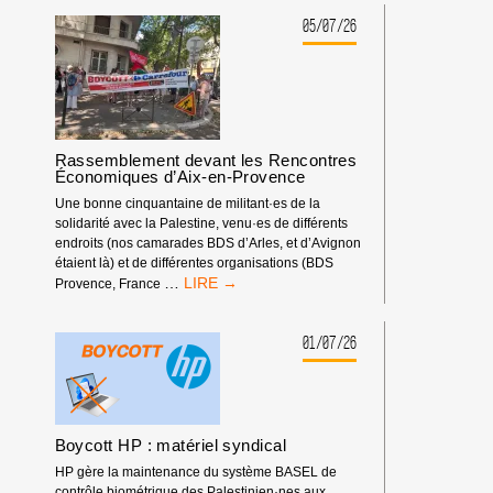
:
LA
05/07/26
FÉDÉRATION
ISRAÉLIENNE
D’ESCALADE
DOIT
ÊTRE
EXCLUE
Rassemblement devant les Rencontres
DES
Économiques d’Aix-en-Provence
COMPÉTITIONS
INTERNATIONALES
Une bonne cinquantaine de militant·es de la
!
solidarité avec la Palestine, venu·es de différents
endroits (nos camarades BDS d’Arles, et d’Avignon
étaient là) et de différentes organisations (BDS
RASSEMBLEMENT
…
Provence, France
DEVANT
LES
RENCONTRES
01/07/26
ÉCONOMIQUES
D’AIX-
EN-
PROVENCE
Boycott HP : matériel syndical
HP gère la maintenance du système BASEL de
contrôle biométrique des Palestinien·nes aux