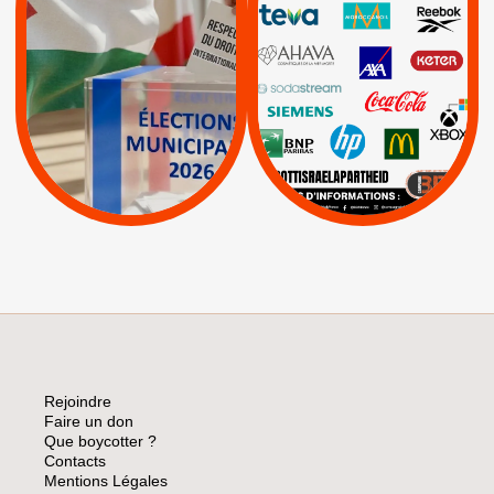
INTERNATIONAL EN
|
|
|
AXA
BNP
CAF
PALESTINE
|
|
Carrefour
HP
|
Keter
|
|
APPELS
Actus
|
Livres et brochures
Espaces Sans
Apartheid
|
|
Mehadrin
PUMA
|
Lettres d'interpellation
|
Sodastream
|
Pétitions
Visuels, tracts,
affiches,...
Rejoindre
Faire un don
Que boycotter ?
Contacts
Mentions Légales