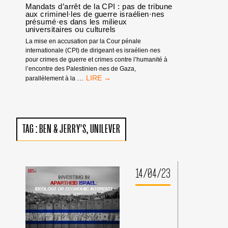
Mandats d’arrêt de la CPI : pas de tribune
aux criminel·les de guerre israélien·nes
présumé·es dans les milieux
universitaires ou culturels
La mise en accusation par la Cour pénale
internationale (CPI) de dirigeant·es israélien·nes
pour crimes de guerre et crimes contre l’humanité à
l’encontre des Palestinien·nes de Gaza,
MANDATS
…
parallèlement à la
D’ARRÊT
DE
LA
CPI
:
TAG :
BEN & JERRY'S
UNILEVER
PAS
DE
TRIBUNE
AUX
CRIMINEL·LES
14/04/23
DE
GUERRE
ISRAÉLIEN·NES
PRÉSUMÉ·ES
DANS
LES