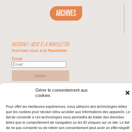
ARCHIVES
INSCRIVEZ-VOUS À LA NEWSLETTER
Inscrivez-vous à la Newsletter
Email
Valider
Gérer le consentement aux
cookies
© 2026 | BDS France | Boycott Désinvestissement Sanctions, la réponse
citoyenne et non-violente à l'impunité d'Israël |
Pour offrir les meilleures expériences, nous utilisons des technologies telles
que les cookies pour stocker et/ou accéder aux informations des appareils. Le
fait de consentir à ces technologies nous permettra de traiter des données
telles que le comportement de navigation ou les ID uniques sur ce site. Le fait
de ne pas consentir ou de retirer son consentement peut avoir un effet négatif