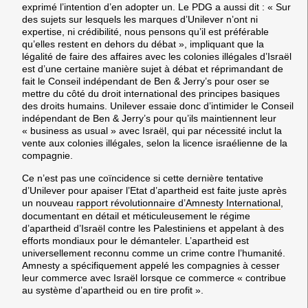
exprimé l’intention d’en adopter un. Le PDG a aussi dit : « Sur
des sujets sur lesquels les marques d’Unilever n’ont ni
expertise, ni crédibilité, nous pensons qu’il est préférable
qu’elles restent en dehors du débat », impliquant que la
légalité de faire des affaires avec les colonies illégales d’Israël
est d’une certaine manière sujet à débat et réprimandant de
fait le Conseil indépendant de Ben & Jerry’s pour oser se
mettre du côté du droit international des principes basiques
des droits humains.
Unilever essaie donc d’intimider le Conseil
indépendant de Ben & Jerry’s pour qu’ils maintiennent leur
« business as usual » avec Israël,
qui par nécessité inclut la
vente aux colonies illégales, selon la licence israélienne de la
compagnie.
Ce n’est pas une coïncidence si cette dernière
tentative
d’Unilever pour apaiser l’Etat d’apartheid
est faite juste après
un nouveau
rapport révolutionnaire d’Amnesty International
,
documentant en détail et méticuleusement
le régime
d’apartheid d’Israël contre les Palestiniens
et appelant à des
efforts mondiaux pour le démanteler. L’apartheid est
universellement reconnu comme un crime contre l’humanité.
Amnesty a spécifiquement appelé les compagnies à cesser
leur commerce avec Israël lorsque ce commerce « contribue
au système d’apartheid ou en tire profit ».