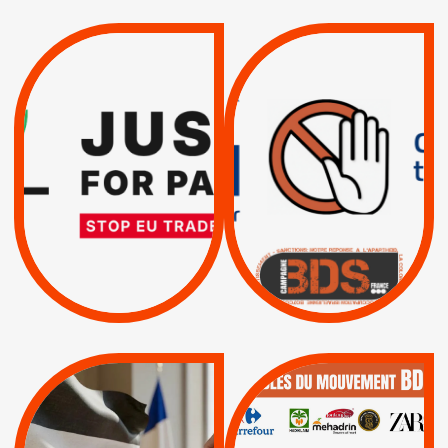
VIOLATIONS DES
TREIZIÈME APPEL.
DROITS DE L’HOMME
RESPECT DU DROIT
PAR ISRAËL :
INTERNATIONAL ?
EXIGEONS LA
TRUMP, MACRON :
SUSPENSION
MÊME COMBAT
TOTALE DE
L’ACCORD
|
|
Actus
D’ASSOCIATION UE-
BOYCOTT DES
ENTREPRISES
ISRAËL
|
|
Boycott militaire
/
APPELS
SANCTIONS
Lettres d'interpellation
|
|
Actus
Pétitions
QUE BOYCOTTER ?
MUNICIPALES 2026 :
/
JE VOTE POUR LE
BOYCOTT
DÉSINVESTISSEME
RESPECT DU DROIT
|
|
|
Actus
Ahava