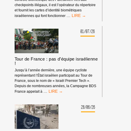
checkpoints illégaux, il est l’opérateur du répertoire
et fournit les cartes d’identité biométriques
BOYCOTT
…
israéliennes qui font fonctionner
HP
:
MATÉRIEL
01/07/26
SYNDICAL
Tour de France : pas d’équipe israélienne
!
Jusqu’à l’année dernière, une équipe cycliste
représentant l’État israélien participait au Tour de
France, sous le nom de « Israël Premier Tech ».
Depuis de nombreuses années, la Campagne BDS
TOUR
…
France appelait à
DE
FRANCE
:
28/06/26
PAS
D’ÉQUIPE
ISRAÉLIENNE
!