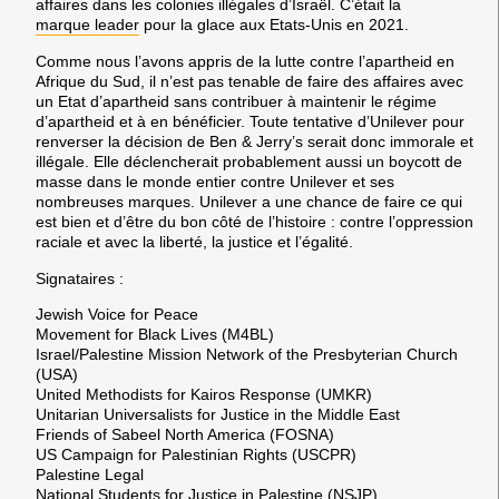
affaires dans les colonies illégales d’Israël. C’était la
marque leader
pour la glace aux Etats-Unis en 2021.
Comme nous l’avons appris de la lutte contre l’apartheid en
Afrique du Sud, il n’est pas tenable de faire des affaires avec
un Etat d’apartheid sans contribuer à maintenir le régime
d’apartheid et à en bénéficier.
Toute tentative d’Unilever pour
renverser la décision de Ben & Jerry’s serait donc immorale et
illégale.
Elle
déclencherait probablement aussi un boycott de
masse dans le monde entier contre Unilever
et ses
nombreuses marques. Unilever a une chance de faire ce qui
est bien et
d’être du bon côté de l’histoire : contre l’oppression
raciale et avec la liberté, la justice et l’égalité.
Signataires :
Jewish Voice for Peace
Movement for Black Lives (M4BL)
Israel/Palestine Mission Network of the Presbyterian Church
(USA)
United Methodists for Kairos Response (UMKR)
Unitarian Universalists for Justice in the Middle East
Friends of Sabeel North America (FOSNA)
US Campaign for Palestinian Rights (USCPR)
Palestine Legal
National Students for Justice in Palestine (NSJP)