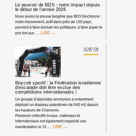
Le pouvoir de BDS : notre impact depuis
le début de l’année 2026
Nous avons la preuve tangible que BDS fonctionne :
notre mouvement, actif dans près de 130 pays,
parvient à faire évoluer les politiques, à faire payer le
LE
…
prix fort aux
POUVOIR
DE
BDS
15/07/26
:
NOTRE
IMPACT
DEPUIS
LE
DÉBUT
Boycott sportif : la Fédération israélienne
d’escalade doit être exclue des
DE
compétitions internationales !
L’ANNÉE
2026
Un groupe d’alpinistes anonymes a notamment
déployé un drapeau palestinien de 540 m2 depuis
les hauteurs de Chamonix.
Plusieurs collectifs locaux, nationaux et
internationaux ont également organisé une
BOYCOTT
…
manifestation le 10
SPORTIF