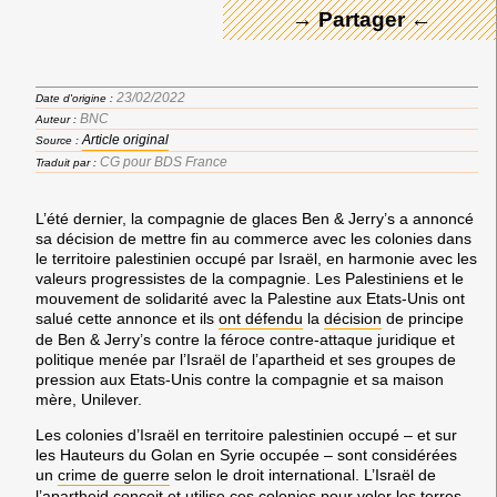
→ Partager ←
23/02/2022
Date d'origine :
BNC
Auteur :
Article original
Source :
CG pour BDS France
Traduit par :
L’été dernier, la compagnie de glaces
Ben & Jerry’s
a annoncé
sa décision de
mettre fin au commerce avec les colonies dans
le territoire palestinien occupé par Israël,
en harmonie avec les
valeurs progressistes de la compagnie. Les Palestiniens et le
mouvement de solidarité avec la Palestine aux Etats-Unis ont
salué cette annonce et ils
ont défendu
la
décision
de principe
de Ben & Jerry’s contre
la féroce contre-attaque juridique et
politique menée par l’Israël de l’apartheid
et ses groupes de
pression aux Etats-Unis contre la compagnie et sa maison
mère, Unilever.
Les colonies d’Israël
en territoire palestinien occupé – et sur
les Hauteurs du Golan en Syrie occupée –
sont considérées
un
crime de guerre
selon le droit international. L’Israël de
l’apartheid conçoit et utilise ces colonies pour voler les terres