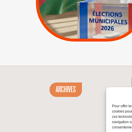
|
|
APPELS
Actus
Espaces Sans
Apartheid
|
Lettres d'interpellation
|
Pétitions
ARCHIVES
Pour offrir 
cookies pour
ces technolo
navigation ou
consentement