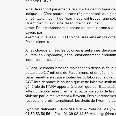
de notre PDG ?
Ainsi, le rapport parlementaire sur « La géopolitique de
indique : « C’est pourquoi sans règlement politique gl
un véritable « conflit de l’eau » pourrait trouver une s
Orient bien plus qu’une ressource : c’est une
arme. Pour comprendre la nature de cette « arme » au s
savoir, par
exemple, que les 450 000 colons israéliens en Cisjordan
Palestiniens. »
Ainsi, chaque année, les colonies israéliennes déverse
du total en Cisjordanie) dans l’environnement, endomm
leurs ressources d’eau.
A Gaza, le blocus israélien maintient en dessous de l
potable de 1,7 millions de Palestiniens, et empêche le
Sans remettre en cause toutes les collaborations directe
CGT-Inra dénonce le soutien que cette initiative instituti
générale de l’INRA apporte à la politique de l’Etat israé
lutte du peuple palestinien, et à l’appel de 2005 de la 
violente par le mouvement « Boycott, Désinvestissements
respecte le droit international, les droits de l’Homme et
Syndicat National CGT-INRA RN 10 – Porte de St Cyr 78
01.39.53.56.56 – Fax : 01.39.02.14.50 Mail : cgt@inra.