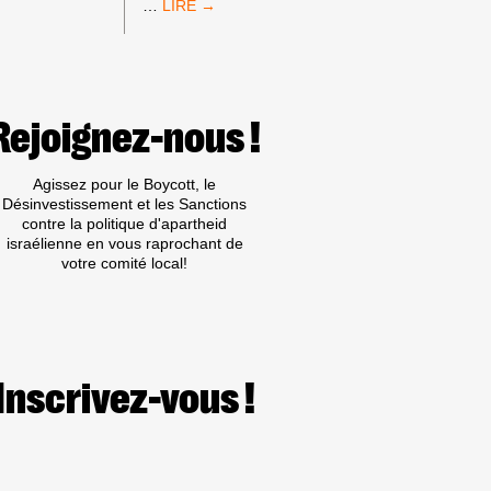
LA
LE
…
PALESTINE
CONSEIL
AU
DE
VENEZUELA
SÉCURITÉ
DE
L’ONU
VOTE
Rejoignez-nous !
HONTEUSEMENT
EN
FAVEUR
Agissez pour le Boycott, le
DU
Désinvestissement et les Sanctions
PLAN
contre la politique d'apartheid
ILLÉGAL
israélienne en vous raprochant de
ET
votre comité local!
COLONIALISTE
TRUMP-
NETANYAHU
POUR
GAZA
Inscrivez-vous !