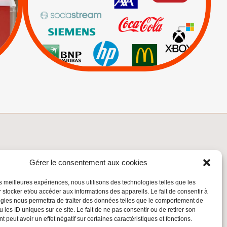
|
Keter
|
Livres et brochures
|
|
Mehadrin
PUMA
|
Sodastream
Visuels, tracts,
affiches,...
INSCRIVEZ-VOUS À LA NEWSLETTER
Gérer le consentement aux cookies
Inscrivez-vous à la Newsletter
les meilleures expériences, nous utilisons des technologies telles que les
Email
 stocker et/ou accéder aux informations des appareils. Le fait de consentir à
gies nous permettra de traiter des données telles que le comportement de
 les ID uniques sur ce site. Le fait de ne pas consentir ou de retirer son
Valider
 peut avoir un effet négatif sur certaines caractéristiques et fonctions.