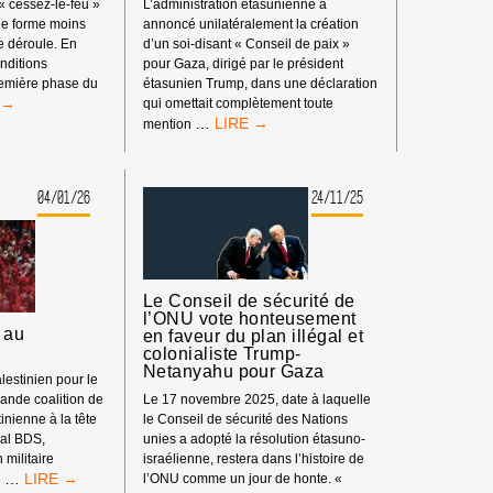
« cessez-le-feu »
L’administration étasunienne a
une forme moins
annoncé unilatéralement la création
e déroule. En
d’un soi-disant « Conseil de paix »
onditions
pour Gaza, dirigé par le président
remière phase du
étasunien Trump, dans une déclaration
qui omettait complètement toute
UNE
…
mention
VAGUE
E
MONDIALE
RE
DE
04/01/26
24/11/25
RÉSISTANCE
CIDE
À
NU
L’EMPIRE
S
ÉTASUNIEN
LE
DOIT
S
Le Conseil de sécurité de
COMMENCER
l’ONU vote honteusement
EN
 au
en faveur du plan illégal et
MP
METTANT
colonialiste Trump-
NCE
FIN
Netanyahu pour Gaza
AU
lestinien pour le
IÈME
GÉNOCIDE
ande coalition de
Le 17 novembre 2025, date à laquelle
E
ISRAÉLIEN
tinienne à la tête
le Conseil de sécurité des Nations
al BDS,
unies a adopté la résolution étasuno-
militaire
israélienne, restera dans l’histoire de
DE
EZ-
…
l’ONU comme un jour de honte. «
e