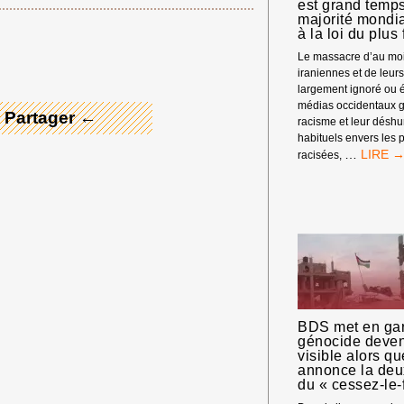
est grand temps
majorité mondi
 Merci ! →
à la loi du plus 
Le massacre d’au moi
iraniennes et de leur
largement ignoré ou é
médias occidentaux g
 Partager ←
racisme et leur désh
habituels envers les
GUERR
…
racisées,
D’AGRE
ISRAÉL
ÉTASU
CONTR
L’IRAN
:
IL
EST
GRAND
TEMPS
BDS met en gar
QUE
génocide deve
LA
visible alors q
MAJOR
annonce la de
MONDI
du « cessez-le-
S’OPPO