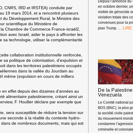
Depuis l’annonce du 
À
en octobre dernier, 
AD, CNRS, IRD et IRSTEA) conduite par
LA
visible de génocide s
 au 19 mars 2014, et a rencontré plusieurs
LOI
violation totale des c
e et du Développement Rural, le Ministre des
DU
convenues pour la p
eur scientifique du Ministère de
PLUS
BDS
…
plan Trump
er à la Chambre de Commerce France-israël2,
FORT
MET
tion avec Israël, aider le pays à affronter les
EN
sa technologie, utiliser la complémentarité
GARD
CONT
UN
tte collaboration institutionnelle renforcée,
GÉNO
e sa politique de colonisation, d’expulsion et
DEVE
oit dans les territoires palestiniens occupés
MOIN
aéliennes dans la vallée du Jourdain au
VISIB
aël même (expulsion en cours de milliers
ALOR
QUE
De la Palestine
e en effet depuis des dizaines d’années au
TRU
Venezuela
neté alimentaire palestinienne, créant ainsi un
ANNO
terview, F. Houllier déclare par exemple que
LA
Le Comité national pa
DEUX
BDS (BNC), la plus gr
uée, sera susceptible de réduire la tension sur
PHAS
la société civile pales
 une seconde à la réalité du contexte hydro-
DU
du mouvement mondi
ite dans de nombreux documents, mais qui est
«
condamne l’agression 
CESS
criminelle et colonial