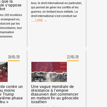
 que la
tous, le droit international en particulier,
ale s’oppose
qui permet de gérer les conflits et les
fort
guerres, en limitant leurs méfaits. Le
ns 165 écolières
droit international s’est construit sur
s enseignant·es,
COMMUNIQUÉ
…
dulcoré par les
POUR
énocidaires, leur
LES
umanisation
MUNICIPALES
 personnes
E
SSION
O-
NIENNE
28/01/26
22/01/26
E
de contre un
Une vague mondiale de
nu moins
résistance à l’empire
ue Trump
étasunien doit commencer
ITÉ
uxième phase
en mettant fin au génocide
ALE
feu »
israélien
SE