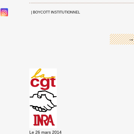
←
|
BOYCOTT INSTITUTIONNEL
→
Le 26 mars 2014