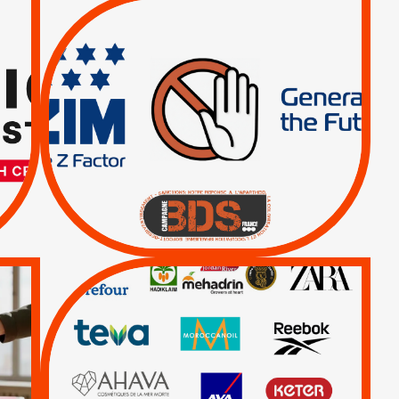
TREIZIÈME APPEL.
RESPECT DU DROIT
INTERNATIONAL ?
TRUMP, MACRON :
MÊME COMBAT
|
|
Actus
BOYCOTT DES
ENTREPRISES
|
|
Boycott militaire
Lettres d'interpellation
QUE BOYCOTTER ?
/
BOYCOTT
DÉSINVESTISSEMENT
|
|
|
Actus
Ahava
|
|
|
AXA
BNP
CAF
|
|
Carrefour
HP