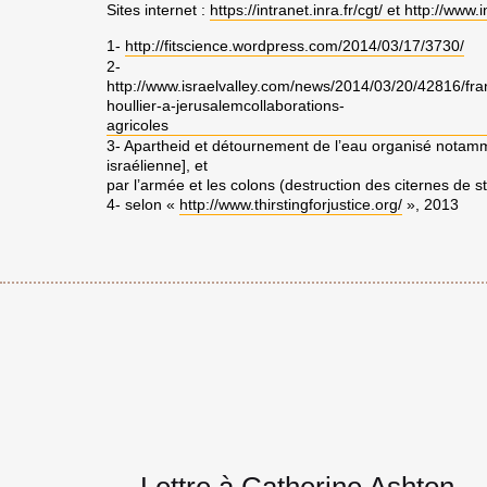
Sites internet :
https://intranet.inra.fr/cgt/ et http://www.i
1-
http://fitscience.wordpress.com/2014/03/17/3730/
2-
http://www.israelvalley.com/news/2014/03/20/42816/franc
houllier-a-jerusalemcollaborations-
agricoles
3- Apartheid et détournement de l’eau organisé notam
israélienne], et
par l’armée et les colons (destruction des citernes de
4- selon «
http://www.thirstingforjustice.org/
», 2013
Lettre à Catherine Ashton