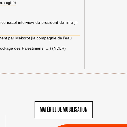
nra.cgt.fr/
e-israel-interview-du-president-de-linra-jf-
ment par Mekorot [la compagnie de l’eau
 stockage des Palestiniens, …) (NDLR)
MATÉRIEL DE MOBILISATION