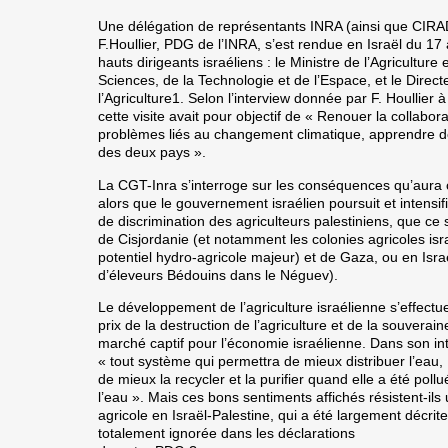
Une délégation de représentants INRA (ainsi que CIR
F.Houllier, PDG de l’INRA, s’est rendue en Israël du 17
hauts dirigeants israéliens : le Ministre de l’Agricultur
Sciences, de la Technologie et de l’Espace, et le Direct
l’Agriculture1. Selon l’interview donnée par F. Houlli
cette visite avait pour objectif de « Renouer la collabora
problèmes liés au changement climatique, apprendre de 
des deux pays ».
La CGT-Inra s’interroge sur les conséquences qu’aura ce
alors que le gouvernement israélien poursuit et intensifi
de discrimination des agriculteurs palestiniens, que ce s
de Cisjordanie (et notamment les colonies agricoles isr
potentiel hydro-agricole majeur) et de Gaza, ou en Isr
d’éleveurs Bédouins dans le Néguev).
Le développement de l’agriculture israélienne s’effectu
prix de la destruction de l’agriculture et de la souverai
marché captif pour l’économie israélienne. Dans son in
« tout système qui permettra de mieux distribuer l’eau,
de mieux la recycler et la purifier quand elle a été poll
l’eau ». Mais ces bons sentiments affichés résistent-ils
agricole en Israël-Palestine, qui a été largement décr
totalement ignorée dans les déclarations