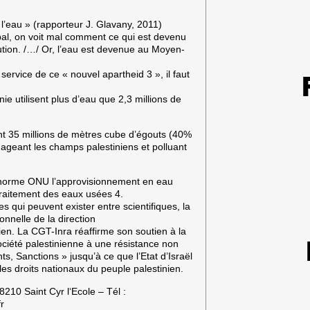
LE-
FEU
 l’eau » (rapporteur J. Glavany, 2011)
»
obal, on voit mal comment ce qui est devenu
olution. /…/ Or, l’eau est devenue au Moyen-
ervice de ce « nouvel apartheid 3 », il faut
ie utilisent plus d’eau que 2,3 millions de
nt 35 millions de mètres cube d’égouts (40%
ageant les champs palestiniens et polluant
a norme ONU l’approvisionnement en eau
 traitement des eaux usées 4.
s qui peuvent exister entre scientifiques, la
onnelle de la direction
lien. La CGT-Inra réaffirme son soutien à la
société palestinienne à une résistance non
, Sanctions » jusqu’à ce que l’Etat d’Israël
 les droits nationaux du peuple palestinien.
210 Saint Cyr l‘Ecole – Tél :
fr