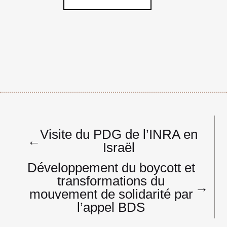
Navigation
Visite du PDG de l’INRA en
de
←
Israël
l’article
Développement du boycott et
transformations du
→
mouvement de solidarité par
l’appel BDS