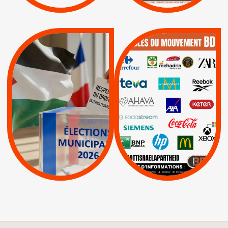
|
|
Actus
Pétitions
QUE BOYCOTTER ?
MUNICIPALES 2026 :
/
JE VOTE POUR LE
BOYCOTT
DÉSINVESTISSEME
RESPECT DU DROIT
|
|
|
Actus
Ahava
INTERNATIONAL EN
|
|
|
AXA
BNP
CAF
PALESTINE
|
|
Carrefour
HP
|
Keter
|
|
APPELS
Actus
|
Livres et brochures
Espaces Sans
Apartheid
|
|
Mehadrin
PUMA
|
Lettres d'interpellation
|
Sodastream
|
Pétitions
Visuels, tracts,
affiches,...