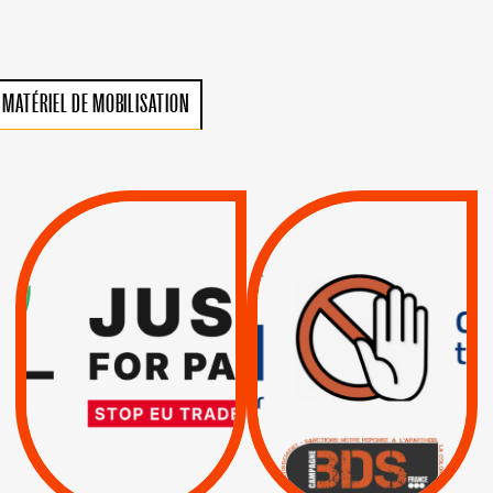
MATÉRIEL DE MOBILISATION
VIOLATIONS DES
TREIZIÈME APPEL.
DROITS DE L’HOMME
RESPECT DU DROIT
PAR ISRAËL :
INTERNATIONAL ?
EXIGEONS LA
TRUMP, MACRON :
SUSPENSION
MÊME COMBAT
TOTALE DE
L’ACCORD
|
|
Actus
D’ASSOCIATION UE-
BOYCOTT DES
ENTREPRISES
ISRAËL
|
|
Boycott militaire
/
APPELS
SANCTIONS
Lettres d'interpellation