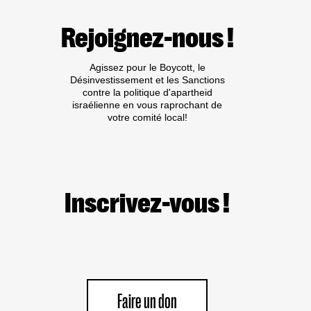
BDS
SUR
Rejoignez-nous !
LE
BOYCOTT
DES
Agissez pour le Boycott, le
PRODUITS
Désinvestissement et les Sanctions
ISRAÉLIENS :
contre la politique d'apartheid
LA
israélienne en vous raprochant de
FRANCE
votre comité local!
CONDAMNEE
PAR
LA
CEDH
Inscrivez-vous !
Faire un don