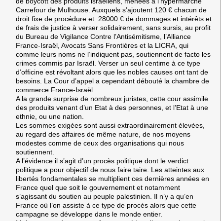
de boycott des produits israéliens, menées à l’hypermarché
Carrefour de Mulhouse. Auxquels s’ajoutent 120 € chacun de
droit fixe de procédure et 28000 € de dommages et intérêts et
de frais de justice à verser solidairement, sans sursis, au profit
du Bureau de Vigilance Contre l’Antisémitisme, l’Alliance
France-Israël, Avocats Sans Frontières et la LICRA, qui
comme leurs noms ne l’indiquent pas, soutiennent de facto les
crimes commis par Israël. Verser un seul centime à ce type
d’officine est révoltant alors que les nobles causes ont tant de
besoins. La Cour d’appel a cependant débouté la chambre de
commerce France-Israël.
A la grande surprise de nombreux juristes, cette cour assimile
des produits venant d’un Etat à des personnes, et l’Etat à une
ethnie, ou une nation.
Les sommes exigées sont aussi extraordinairement élevées,
au regard des affaires de même nature, de nos moyens
modestes comme de ceux des organisations qui nous
soutiennent.
A l’évidence il s’agit d’un procès politique dont le verdict
politique a pour objectif de nous faire taire. Les atteintes aux
libertés fondamentales se multiplient ces dernières années en
France quel que soit le gouvernement et notamment
s’agissant du soutien au peuple palestinien. Il n’y a qu’en
France où l’on assiste à ce type de procès alors que cette
campagne se développe dans le monde entier.