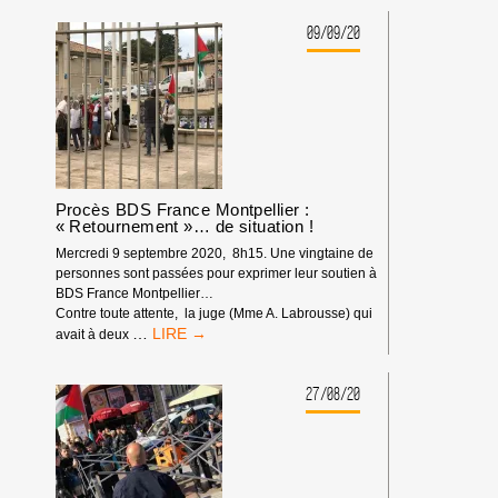
SOUTIEN
09/09/20
Procès BDS France Montpellier :
« Retournement »… de situation !
Mercredi 9 septembre 2020, 8h15. Une vingtaine de
personnes sont passées pour exprimer leur soutien à
BDS France Montpellier…
Contre toute attente, la juge (Mme A. Labrousse) qui
PROCÈS
…
avait à deux
BDS
FRANCE
MONTPELLIER
27/08/20
:
« RETOURNEMENT »…
DE
SITUATION !