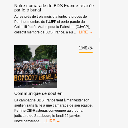
Notre camarade de BDS France relaxée
par le tribunal
Après près de trois mois d’attente, le procès de
Perrine, membre de l’UJFP et porte-parole du
Collectif Judéo Arabe pour la Palestine (CJACP),
NOTRE
…
collectif membre de BDS France, a eu
CAMARADE
DE
BDS
19/01/24
FRANCE
RELAXÉE
PAR
LE
TRIBUNAL
Communiqué de soutien
La campagne BDS France tient à manifester son
soutien sans faille à une camarade de son équipe,
Perrine Olff-Rastegar, convoquée au tribunal
judiciaire de Strasbourg le lundi 22 janvier.
COMMUNIQUÉ
…
Notre camarade,
DE