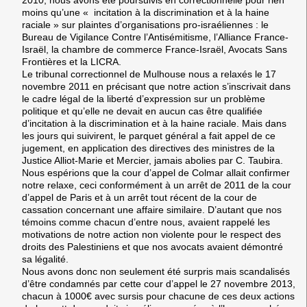
2010, nous avons été poursuivis en correctionnelle pour rien
moins qu’une « incitation à la discrimination et à la haine
raciale » sur plaintes d’organisations pro-israéliennes : le
Bureau de Vigilance Contre l’Antisémitisme, l’Alliance France-
Israël, la chambre de commerce France-Israël, Avocats Sans
Frontières et la LICRA.
Le tribunal correctionnel de Mulhouse nous a relaxés le 17
novembre 2011 en précisant que notre action s’inscrivait dans
le cadre légal de la liberté d’expression sur un problème
politique et qu’elle ne devait en aucun cas être qualifiée
d’incitation à la discrimination et à la haine raciale. Mais dans
les jours qui suivirent, le parquet général a fait appel de ce
jugement, en application des directives des ministres de la
Justice Alliot-Marie et Mercier, jamais abolies par C. Taubira.
Nous espérions que la cour d’appel de Colmar allait confirmer
notre relaxe, ceci conformément à un arrêt de 2011 de la cour
d’appel de Paris et à un arrêt tout récent de la cour de
cassation concernant une affaire similaire. D’autant que nos
témoins comme chacun d’entre nous, avaient rappelé les
motivations de notre action non violente pour le respect des
droits des Palestiniens et que nos avocats avaient démontré
sa légalité.
Nous avons donc non seulement été surpris mais scandalisés
d’être condamnés par cette cour d’appel le 27 novembre 2013,
chacun à 1000€ avec sursis pour chacune de ces deux actions