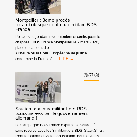
Montpellier : 3ème procès
rocambolesque contre un militant BDS
France !
Policiers et gendarmes démontent et confisquent le
chapiteau BDS France Montpellier le 7 mars 2020,
place de la comédie.
A l’heure où la Cour Européenne de justice
MONTPELLIER
…
condamne la France à
:
3ÈME
PROCÈS
20/07/20
ROCAMBOLESQUE
CONTRE
UN
MILITANT
BDS
FRANCE !
Soutien total aux militant-e-s BDS
poursuivi-e-s par le gouvernement
allemand !
La Campagne BDS France exprime sa solidarité
sans réserve avec les 3 militant-e-s BDS, Stavit Sinai,
Ronnie Barkan et Majed Abusalama, poursuivi-e-s