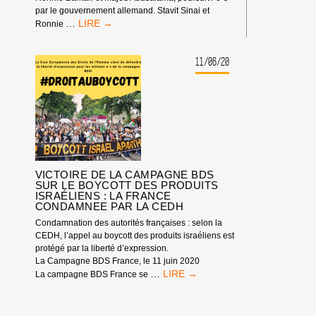
par le gouvernement allemand. Stavit Sinai et
SOUTIEN
…
Ronnie
TOTAL
AUX
MILITANT-
11/06/20
E-
S
BDS
POURSUIVI-
E-
S
PAR
LE
VICTOIRE DE LA CAMPAGNE BDS
GOUVERNEMENT
SUR LE BOYCOTT DES PRODUITS
ALLEMAND
ISRAÉLIENS : LA FRANCE
!
CONDAMNEE PAR LA CEDH
Condamnation des autorités françaises : selon la
CEDH, l’appel au boycott des produits israéliens est
protégé par la liberté d’expression.
La Campagne BDS France, le 11 juin 2020
VICTOIRE
…
La campagne BDS France se
DE
LA
CAMPAGNE