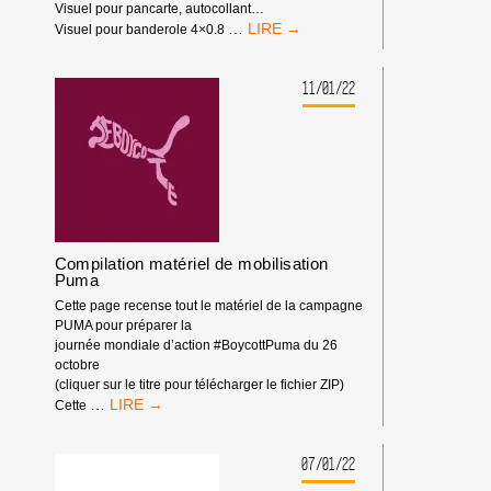
Visuel pour pancarte, autocollant…
MATÉRIEL
…
Visuel pour banderole 4×0.8
CAMPAGNE
#BOYCOTTCARREFOUR
11/01/22
Compilation matériel de mobilisation
Puma
Cette page recense tout le matériel de la campagne
PUMA pour préparer la
journée mondiale d’action #BoycottPuma du 26
octobre
(cliquer sur le titre pour télécharger le fichier ZIP)
COMPILATION
…
Cette
MATÉRIEL
DE
MOBILISATION
07/01/22
PUMA