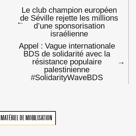
Navigation
Le club champion européen
de
de Séville rejette les millions
l’article
←
d’une sponsorisation
israélienne
Appel : Vague internationale
BDS de solidarité avec la
résistance populaire
→
palestinienne
#SolidarityWaveBDS
MATÉRIEL DE MOBILISATION