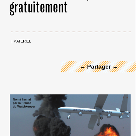
gratuitement
← Merci ! →
|
MATERIEL
→ Partager ←