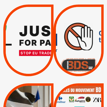
VIOLATIONS DES
TREIZIÈME APPEL.
DROITS DE L’HOMME
RESPECT DU DROIT
PAR ISRAËL :
INTERNATIONAL ?
EXIGEONS LA
TRUMP, MACRON :
SUSPENSION
MÊME COMBAT
TOTALE DE
L’ACCORD
|
|
Actus
D’ASSOCIATION UE-
BOYCOTT DES
ENTREPRISES
ISRAËL
|
|
Boycott militaire
/
APPELS
SANCTIONS
Lettres d'interpellation
|
|
Actus
Pétitions
QUE BOYCOTTER ?
MUNICIPALES 2026 :
/
JE VOTE POUR LE
BOYCOTT
DÉSINVESTISSEME
RESPECT DU DROIT
|
|
|
Actus
Ahava