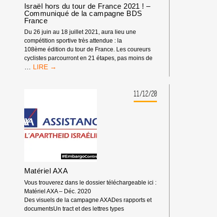
Israël hors du tour de France 2021 ! –
Communiqué de la campagne BDS
France
Du 26 juin au 18 juillet 2021, aura lieu une
compétition sportive très attendue : la
108ème édition du tour de France. Les coureurs
cyclistes parcourront en 21 étapes, pas moins de
ISRAËL
…
HORS
DU
TOUR
11/12/20
DE
FRANCE
2021
!
–
COMMUNIQUÉ
DE
LA
Matériel AXA
CAMPAGNE
BDS
Vous trouverez dans le dossier téléchargeable ici :
FRANCE
Matériel AXA – Déc. 2020
Des visuels de la campagne AXADes rapports et
documentsUn tract et des lettres types