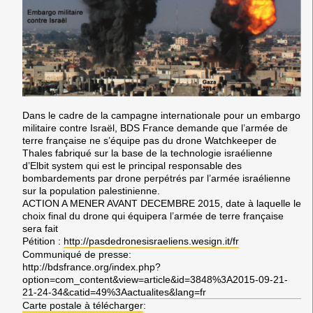
Dans le cadre de la campagne internationale pour un embargo
militaire contre Israël, BDS France demande que l’armée de
terre française ne s’équipe pas du drone Watchkeeper de
Thales fabriqué sur la base de la technologie israélienne
d’Elbit system qui est le principal responsable des
bombardements par drone perpétrés par l’armée israélienne
sur la population palestinienne.
ACTION A MENER AVANT DECEMBRE 2015, date à laquelle le
choix final du drone qui équipera l’armée de terre française
sera fait
Pétition :
http://pasdedronesisraeliens.wesign.it/fr
Communiqué de presse:
http://bdsfrance.org/index.php?
option=com_content&view=article&id=3848%3A2015-09-21-
21-24-34&catid=49%3Aactualites&lang=fr
Carte postale à télécharger
: