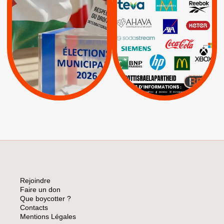
INTERNATIONAL EN
|
|
|
AXA
BNP
CAF
PALESTINE
|
|
Carrefour
HP
|
Keter
|
|
APPELS
Actus
|
Livres et brochures
Espaces Sans
Apartheid
|
|
Mehadrin
PUMA
|
Lettres d'interpellation
|
Sodastream
|
Pétitions
Visuels, tracts,
affiches,...
Rejoindre
Faire un don
Que boycotter ?
Contacts
Mentions Légales