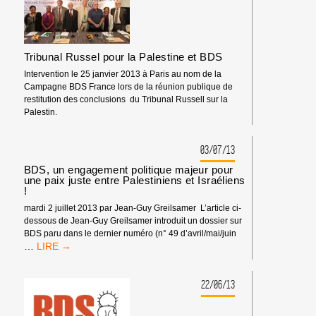
AU
FESTIVAL
LA
BELLE
Tribunal Russel pour la Palestine et BDS
ROUGE
2017
Intervention le 25 janvier 2013 à Paris au nom de la
Campagne BDS France lors de la réunion publique de
restitution des conclusions du Tribunal Russell sur la
Palestin.
03/07/13
BDS, un engagement politique majeur pour
une paix juste entre Palestiniens et Israéliens
!
mardi 2 juillet 2013 par Jean-Guy Greilsamer L’article ci-
dessous de Jean-Guy Greilsamer introduit un dossier sur
BDS paru dans le dernier numéro (n° 49 d’avril/mai/juin
BDS,
…
UN
ENGAGEMENT
POLITIQUE
22/06/13
MAJEUR
POUR