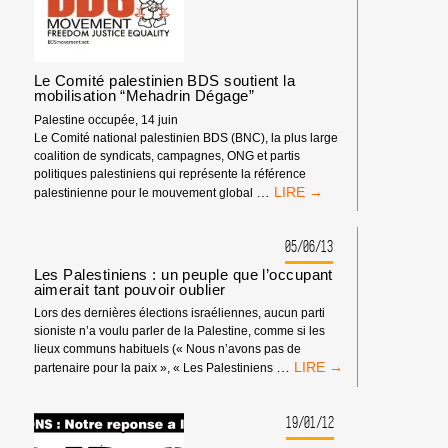
UNE
PAIX
JUSTE
ENTRE
PALESTINIENS
Le Comité palestinien BDS soutient la
mobilisation “Mehadrin Dégage”
ET
ISRAÉLIENS
Palestine occupée, 14 juin
!
Le Comité national palestinien BDS (BNC), la plus large
coalition de syndicats, campagnes, ONG et partis
politiques palestiniens qui représente la référence
LE
…
palestinienne pour le mouvement global
COMITÉ
PALESTINIEN
BDS
05/06/13
SOUTIENT
Les Palestiniens : un peuple que l’occupant
LA
aimerait tant pouvoir oublier
MOBILISATION
Lors des dernières élections israéliennes, aucun parti
“MEHADRIN
sioniste n’a voulu parler de la Palestine, comme si les
DÉGAGE”
lieux communs habituels (« Nous n’avons pas de
LES
…
partenaire pour la paix », « Les Palestiniens
PALESTINIENS
:
UN
19/01/12
PEUPLE