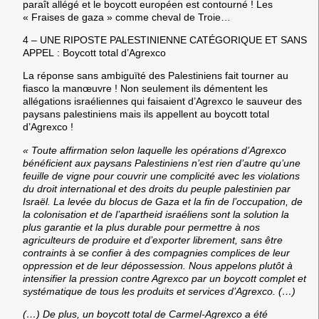
paraît allégé et le boycott européen est contourné ! Les
« Fraises de gaza » comme cheval de Troie…
4 – UNE RIPOSTE PALESTINIENNE CATÉGORIQUE ET SANS
APPEL : Boycott total d’Agrexco
La réponse sans ambiguïté des Palestiniens fait tourner au
fiasco la manœuvre ! Non seulement ils démentent les
allégations israéliennes qui faisaient d’Agrexco le sauveur des
paysans palestiniens mais
ils appellent au boycott total
d’Agrexco
!
«
Toute affirmation selon laquelle les opérations d’Agrexco
bénéficient aux paysans Palestiniens n’est rien d’autre qu’une
feuille de vigne pour couvrir une complicité avec les violations
du droit international et des droits du peuple palestinien par
Israël. La levée du blocus de Gaza et la fin de l’occupation, de
la colonisation et de l’apartheid israéliens sont la solution la
plus garantie et la plus durable pour permettre à nos
agriculteurs de produire et d’exporter librement, sans être
contraints à se confier à des compagnies complices de leur
oppression et de leur dépossession. Nous appelons plutôt à
intensifier la pression contre Agrexco par un boycott complet et
systématique de tous les produits et services d’Agrexco. (…)
(…) De plus, un boycott total de Carmel-Agrexco a été