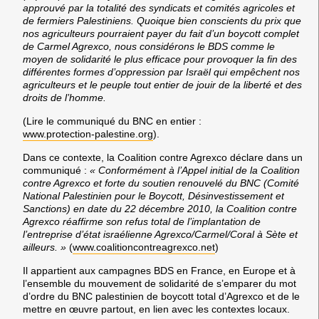
approuvé par la totalité des syndicats et comités agricoles et
de fermiers Palestiniens. Quoique bien conscients du prix que
nos agriculteurs pourraient payer du fait d’un boycott complet
de Carmel Agrexco, nous considérons le BDS comme le
moyen de solidarité le plus efficace pour provoquer la fin des
différentes formes d’oppression par Israël qui empêchent nos
agriculteurs et le peuple tout entier de jouir de la liberté et des
droits de l’homme
.
(Lire le communiqué du BNC en entier :
www.protection-palestine.org
).
Dans ce contexte, la Coalition contre Agrexco déclare dans un
communiqué :
« Conformément à l’Appel initial de la Coalition
contre Agrexco et forte du soutien renouvelé du BNC (Comité
National Palestinien pour le Boycott, Désinvestissement et
Sanctions) en date du 22 décembre 2010, la Coalition contre
Agrexco réaffirme son refus total de l’implantation de
l’entreprise d’état israélienne Agrexco/Carmel/Coral à Sète et
ailleurs. »
(
www.coalitioncontreagrexco.net
)
Il appartient aux campagnes BDS en France, en Europe et à
l’ensemble du mouvement de solidarité de s’emparer du mot
d’ordre du BNC palestinien de boycott total d’Agrexco et de le
mettre en œuvre partout, en lien avec les contextes locaux.