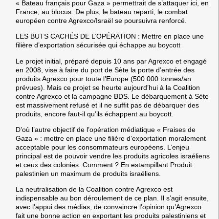
« Bateau français pour Gaza » permettrait de s’attaquer ici, en
France, au blocus. De plus, le bateau reparti, le combat
européen contre Agrexco/Israël se poursuivra renforcé.
LES BUTS CACHÉS DE L’OPÉRATION : Mettre en place une
filière d’exportation sécurisée qui échappe au boycott
Le projet initial, préparé depuis 10 ans par Agrexco et engagé
en 2008, vise à faire du port de Sète la porte d’entrée des
produits Agrexco pour toute l’Europe (500 000 tonnes/an
prévues). Mais ce projet se heurte aujourd’hui à la Coalition
contre Agrexco et la campagne BDS. Le débarquement à Sète
est massivement refusé et il ne suffit pas de débarquer des
produits, encore faut-il qu’ils échappent au boycott.
D’où l’autre objectif de l’opération médiatique « Fraises de
Gaza » : mettre en place une filière d’exportation moralement
acceptable pour les consommateurs européens. L’enjeu
principal est de pouvoir vendre les produits agricoles israéliens
et ceux des colonies. Comment ? En estampillant Produit
palestinien un maximum de produits israéliens.
La neutralisation de la Coalition contre Agrexco est
indispensable au bon déroulement de ce plan. Il s’agit ensuite,
avec l’appui des médias, de convaincre l’opinion qu’Agrexco
fait une bonne action en exportant les produits palestiniens et