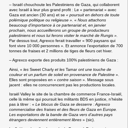
– Israël chouchoute les Palestiniens de Gaza, qui collaborent
avec Israël à leur plus grand profit
:
Le « partenariat » avec
Gaza est ancien (30 ans) et se
« poursuit en dehors de toute
polémique politique ou religieuse ».
«
Nous attachons
beaucoup d’importance à ce partenariat et, en janvier
prochain, nous accueillerons un groupe de producteurs
palestiniens et nous lui ferons visiter le marché de Rungis ».
Par dessus tout, Agrexco ferait travailler « 900 paysans qui
font vivre 10 000 personnes ». Et annonce l’exportation de 700
tonnes de fraises et 2 millions de tiges de fleurs cet hiver.
– Agrexco exporte des produits 100% palestiniens de Gaza :
Ainsi, «
les
Sweet Charly
et les
Tamar
ont une touche de
couleur et un parfum de soleil en provenance de Palestine
».
Elles sont proposées en «
contre saison
». Message sous
jacent : elles ne concurrencent pas les productions locales.
Israël Valley le site de la chambre de commerce France-Israël,
celle là même qui poursuit les militants BDS en justice, n’hésite
pas à titrer : «
Le blocus de Gaza se desserre : Agrexco
commercialise des fraises et des fleurs de Gaza en Europe.
Les exportations de la bande de Gaza vers d’autres pays
étrangers deviennent entièrement libres
» (sic).