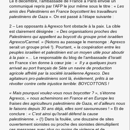
Le 8 décembre, l’ambassade de France à Paris envoie un
communiqué repris par l’AFP le jour même sous le titre : «
Les
amis des Palestiniens en France boycottent les travailleurs
palestiniens de Gaza
». On est passé à l’étape suivante :
2 – Les opposants à Agrexco font obstacle à la paix.
La cible
est clairement désignée :
« Des organisations proches des
Palestiniens qui appellent au boycott du groupe privé israélien
Agrexco/Carmel. »
(Notons au passage le mensonge : Agrexco
serait un groupe privé !). Pourtant, «
la coopération entre les
peuples israélien et palestinien est un moyen utile pour aboutir
à la paix
»… Le responsable du blog de l’ambassade d’Israël
en France s’en donne à cœur joie :
« Il y a quelques jours
arrivait au port français de Sète un navire de production
agricole affrété par la société israélienne Agrexco. Des
agitateurs pro-palestiniens sont là, évidement, prêts à se
révolter contre cette injustice terrible: BOYCOTTONS !
« Mais pourquoi voulez-vous nous boycotter ? »,
s’étonne
Agrexco,
« nous acheminons en France et en Europe les
fraises des agriculteurs palestiniens de Gaza, et d’ailleurs nous
le faisons depuis 30 ans déjà, elles sont savoureuses
! » Et de
conclure :
« C’est ainsi qu’Israël défend la cause
palestinienne. »
(!) Dans la foulée, une douzaine de sites
ouvertement sionistes ou proche des sionistes démultiplient
ces messages avec plus ou moins de violence et de