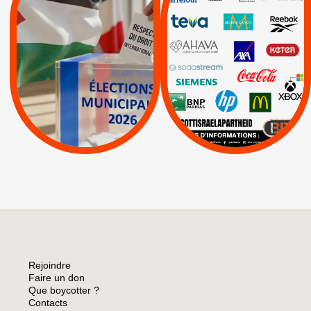
RESPECT DU DROIT
|
|
|
Actus
Ahava
INTERNATIONAL EN
|
|
|
AXA
BNP
CAF
PALESTINE
|
|
Carrefour
HP
|
Keter
|
|
APPELS
Actus
|
Livres et brochures
Espaces Sans
Apartheid
|
|
Mehadrin
PUMA
|
Lettres d'interpellation
|
Sodastream
|
Pétitions
Visuels, tracts,
affiches,...
Rejoindre
Faire un don
Que boycotter ?
Contacts