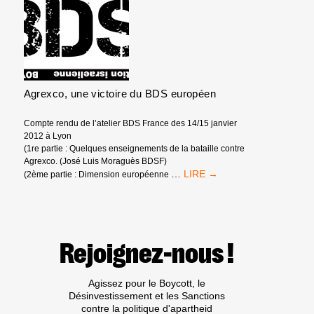
QUE
L’OCCUPANT
AIMERAIT
TANT
POUVOIR
OUBLIER
Agrexco, une victoire du BDS européen
Compte rendu de l’atelier BDS France des 14/15 janvier
2012 à Lyon
(1re partie : Quelques enseignements de la bataille contre
Agrexco. (José Luis Moraguès BDSF)
AGREXCO,
…
(2ème partie : Dimension européenne
UNE
VICTOIRE
DU
BDS
EUROPÉEN
Rejoignez-nous !
Agissez pour le Boycott, le
Désinvestissement et les Sanctions
contre la politique d'apartheid