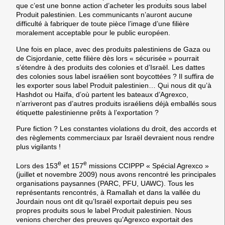
que c’est une bonne action d’acheter les produits sous label
Produit palestinien. Les communicants n’auront aucune
difficulté à fabriquer de toute pièce l’image d’une filière
moralement acceptable pour le public européen.
Une fois en place, avec des produits palestiniens de Gaza ou
de Cisjordanie, cette filière dès lors « sécurisée » pourrait
s’étendre à des produits des colonies et d’Israël. Les dattes
des colonies sous label israélien sont boycottées ? Il suffira de
les exporter sous label Produit palestinien… Qui nous dit qu’à
Hashdot ou Haïfa, d’où partent les bateaux d’Agrexco,
n’arriveront pas d’autres produits israéliens déjà emballés sous
étiquette palestinienne prêts à l’exportation ?
Pure fiction ? Les constantes violations du droit, des accords et
des règlements commerciaux par Israël devraient nous rendre
plus vigilants !
e
e
Lors des 153
et 157
missions CCIPPP « Spécial Agrexco »
(juillet et novembre 2009) nous avons rencontré les principales
organisations paysannes (PARC, PFU, UAWC). Tous les
représentants rencontrés, à Ramallah et dans la vallée du
Jourdain nous ont dit qu’Israël exportait depuis peu ses
propres produits sous le label Produit palestinien. Nous
venions chercher des preuves qu’Agrexco exportait des