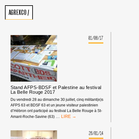
AGREXCO
/
01/08/17
Stand AFPS-BDSF et Palestine au festival
La Belle Rouge 2017
Du vendredi 28 au dimanche 30 juillet, cinq militant(e)s
AFPS 63 et BDSF 63 et un jeune visiteur palestinien
d’Hébron ont participé au festival La Belle Rouge à St-
STAND
…
Amant-Roche-Savine (63)
AFPS-
BDSF
ET
26/01/14
PALESTINE