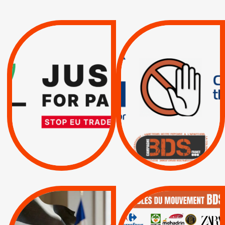
VIOLATIONS DES
TREIZIÈME APPEL.
DROITS DE L’HOMME
RESPECT DU DROIT
PAR ISRAËL :
INTERNATIONAL ?
EXIGEONS LA
TRUMP, MACRON :
SUSPENSION
MÊME COMBAT
TOTALE DE
L’ACCORD
|
|
Actus
D’ASSOCIATION UE-
BOYCOTT DES
ENTREPRISES
ISRAËL
|
|
Boycott militaire
/
APPELS
SANCTIONS
Lettres d'interpellation
|
|
Actus
Pétitions
QUE BOYCOTTER ?
MUNICIPALES 2026 :
/
JE VOTE POUR LE
BOYCOTT
DÉSINVESTISSEM