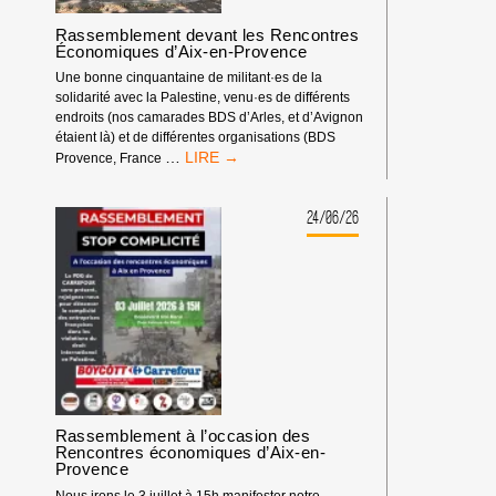
Rassemblement devant les Rencontres
Économiques d’Aix-en-Provence
Une bonne cinquantaine de militant·es de la
solidarité avec la Palestine, venu·es de différents
endroits (nos camarades BDS d’Arles, et d’Avignon
étaient là) et de différentes organisations (BDS
RASSEMBLEMENT
…
Provence, France
DEVANT
LES
RENCONTRES
24/06/26
ÉCONOMIQUES
D’AIX-
EN-
PROVENCE
Rassemblement à l’occasion des
Rencontres économiques d’Aix-en-
Provence
Nous irons le 3 juillet à 15h manifester notre