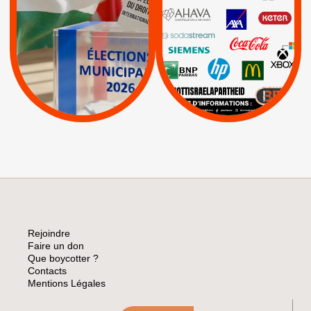
PALESTINE
|
|
Carrefour
HP
|
Keter
|
|
APPELS
Actus
|
Livres et brochures
Espaces Sans
Apartheid
|
|
Mehadrin
PUMA
|
Lettres d'interpellation
|
Sodastream
|
Pétitions
Visuels, tracts,
affiches,...
Rejoindre
Faire un don
Que boycotter ?
Contacts
Mentions Légales