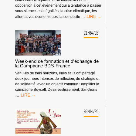
opposition à cet événement qui a tendance à passer
sous silence les inégalités, la crise climatique, les
RASSEMBLEMENT
…
alternatives économiques, la complicité
À
L’OCCASION
DES
21/04/26
RENCONTRES
ÉCONOMIQUES
D’AIX-
EN-
PROVENCE
Week-end de formation et d’échange de
la Campagne BDS France
Venu·es de tous horizons, elles et ils ont partagé
deux journées intenses de réflexion, de stratégie et
de solidarité, avec un objectif commun : amplifier la
campagne Boycott, Désinvestissement, Sanctions
WEEK-
…
END
DE
FORMATION
03/04/26
ET
D’ÉCHANGE
DE
LA