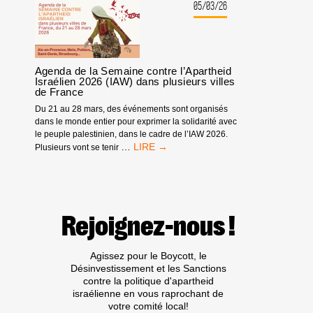
MANIFESTATION
05/03/26
À
MARSEILLE
CONTRE
L’ARMEMENT
D’ISRAËL
Agenda de la Semaine contre l’Apartheid
Israélien 2026 (IAW) dans plusieurs villes
de France
Du 21 au 28 mars, des événements sont organisés
dans le monde entier pour exprimer la solidarité avec
le peuple palestinien, dans le cadre de l’IAW 2026.
AGENDA
…
Plusieurs vont se tenir
DE
LA
SEMAINE
CONTRE
L’APARTHEID
Rejoignez-nous !
ISRAÉLIEN
2026
(IAW)
Agissez pour le Boycott, le
DANS
Désinvestissement et les Sanctions
PLUSIEURS
contre la politique d'apartheid
VILLES
israélienne en vous raprochant de
DE
votre comité local!
FRANCE