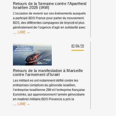
CAMPAGNE
Retours de la Semaine contre l’Apartheid
BDS
Israélien 2026 (IAW)
FRANCE
L’occasion de revenir sur ces événements auxquels
a participé BDS France pour parler du mouvement
BDS, des différentes campagnes de boycott et plus
généralement de l’urgence d’agir en solidarité avec
RETOURS
…
DE
LA
SEMAINE
02/04/26
CONTRE
L’APARTHEID
ISRAÉLIEN
2026
(IAW)
Retours de la manifestation à Marseille
contre l’armement d’Israël
Les militant·es ont notamment défilé contre les
entreprises complices du génocide israélien,
l’entreprise israélienne ZIM et l’entreprise française
Eurolinks, qui approvisionnent l’armée génocidaire
en matériel militaire.BDS Provence a pris la
RETOURS
…
DE
LA