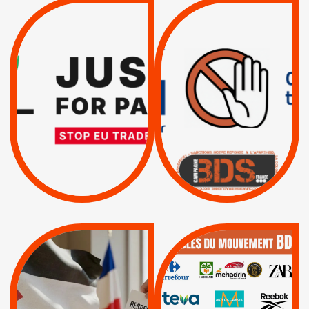
VIOLATIONS DES
TREIZIÈME APPEL.
DROITS DE L’HOMME
RESPECT DU DROIT
PAR ISRAËL :
INTERNATIONAL ?
EXIGEONS LA
TRUMP, MACRON :
SUSPENSION
MÊME COMBAT
TOTALE DE
L’ACCORD
|
|
Actus
D’ASSOCIATION UE-
BOYCOTT DES
ENTREPRISES
ISRAËL
|
|
Boycott militaire
/
APPELS
SANCTIONS
Lettres d'interpellation
|
|
Actus
Pétitions
QUE BOYCOTTER ?
MUNICIPALES 2026 :
/
JE VOTE POUR LE
BOYCOTT
DÉSINVESTISSEME
RESPECT DU DROIT
|
|
|
Actus
Ahava
INTERNATIONAL EN
|
|
|
AXA
BNP
CAF