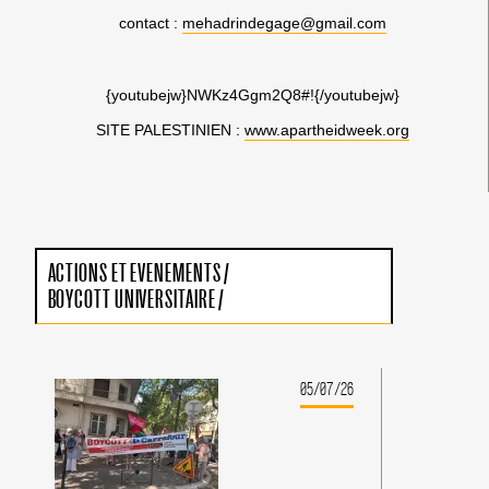
contact :
mehadrindegage@gmail.com
{youtubejw}NWKz4Ggm2Q8#!{/youtubejw}
SITE PALESTINIEN :
www.apartheidweek.org
ACTIONS ET EVENEMENTS
/
BOYCOTT UNIVERSITAIRE
/
05/07/26