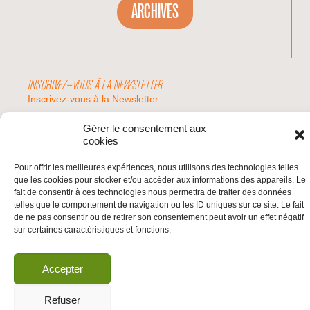
ARCHIVES
INSCRIVEZ-VOUS À LA NEWSLETTER
Inscrivez-vous à la Newsletter
Email
Gérer le consentement aux
cookies
Valider
Pour offrir les meilleures expériences, nous utilisons des technologies telles
que les cookies pour stocker et/ou accéder aux informations des appareils. Le
fait de consentir à ces technologies nous permettra de traiter des données
telles que le comportement de navigation ou les ID uniques sur ce site. Le fait
© 2026 | BDS France | Boycott Désinvestissement Sanctions, la réponse
de ne pas consentir ou de retirer son consentement peut avoir un effet négatif
citoyenne et non-violente à l'impunité d'Israël |
sur certaines caractéristiques et fonctions.
Accepter
Refuser