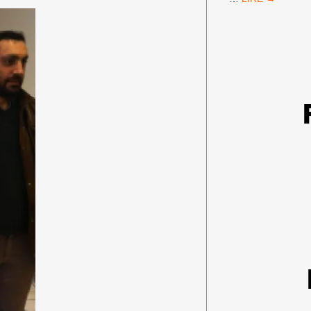
DE
FRANCE
:
PAS
D’ÉQUIPE
ISRAÉLIENNE
!