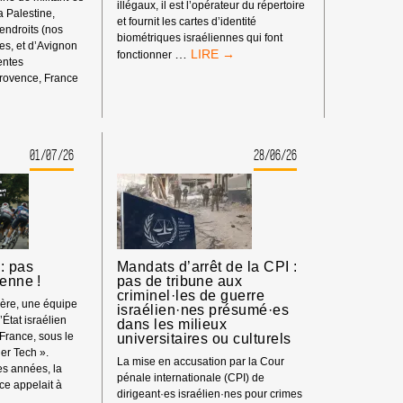
illégaux, il est l’opérateur du répertoire
la Palestine,
et fournit les cartes d’identité
 endroits (nos
biométriques israéliennes qui font
s, et d’Avignon
BOYCOTT
…
fonctionner
rentes
HP
rovence, France
:
ENT
MATÉRIEL
SYNDICAL
01/07/26
28/06/26
S
: pas
Mandats d’arrêt de la CPI :
ienne !
pas de tribune aux
criminel·les de guerre
ière, une équipe
israélien·nes présumé·es
’État israélien
dans les milieux
 France, sous le
universitaires ou culturels
er Tech ».
La mise en accusation par la Cour
s années, la
pénale internationale (CPI) de
e appelait à
dirigeant·es israélien·nes pour crimes