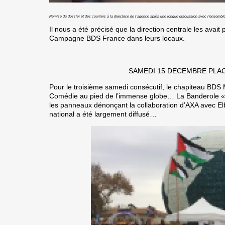
Remise du dossier et des courriers à la directrice de l’agence après une longue discussion avec l’ensemble 
Il nous a été précisé que la direction centrale les avait
Campagne BDS France dans leurs locaux.
SAMEDI 15 DECEMBRE PLAC
Pour le troisième samedi consécutif, le chapiteau BDS 
Comédie au pied de l’immense globe… La Banderole « Ax
les panneaux dénonçant la collaboration d’AXA avec Elb
national a été largement diffusé…