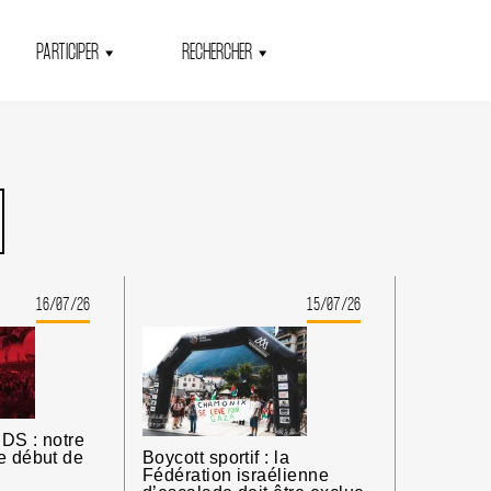
PARTICIPER
RECHERCHER
16/07/26
15/07/26
DS : notre
e début de
Boycott sportif : la
Fédération israélienne