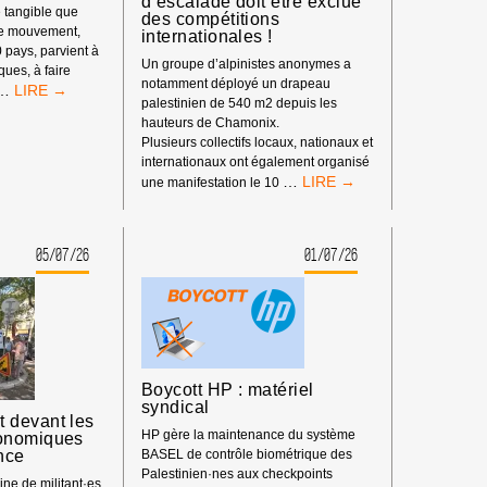
d’escalade doit être exclue
 tangible que
des compétitions
re mouvement,
internationales !
0 pays, parvient à
Un groupe d’alpinistes anonymes a
iques, à faire
notamment déployé un drapeau
LE
…
palestinien de 540 m2 depuis les
POUVOIR
hauteurs de Chamonix.
DE
Plusieurs collectifs locaux, nationaux et
BDS
internationaux ont également organisé
:
BOYCOTT
…
une manifestation le 10
NOTRE
SPORTIF
IMPACT
:
DEPUIS
LA
LE
05/07/26
01/07/26
FÉDÉRATION
DÉBUT
ISRAÉLIENNE
DE
D’ESCALADE
L’ANNÉE
DOIT
2026
ÊTRE
EXCLUE
DES
Boycott HP : matériel
COMPÉTITIONS
syndical
INTERNATIONALES
 devant les
!
HP gère la maintenance du système
onomiques
nce
BASEL de contrôle biométrique des
Palestinien·nes aux checkpoints
ne de militant·es