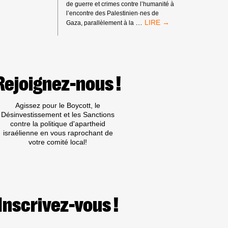
de guerre et crimes contre l’humanité à
l’encontre des Palestinien·nes de
MANDATS
…
Gaza, parallèlement à la
D’ARRÊT
DE
LA
CPI
:
PAS
Rejoignez-nous !
DE
TRIBUNE
AUX
Agissez pour le Boycott, le
CRIMINEL·LES
Désinvestissement et les Sanctions
DE
contre la politique d'apartheid
GUERRE
israélienne en vous raprochant de
ISRAÉLIEN·NES
votre comité local!
PRÉSUMÉ·ES
DANS
LES
MILIEUX
UNIVERSITAIRES
OU
Inscrivez-vous !
CULTURELS