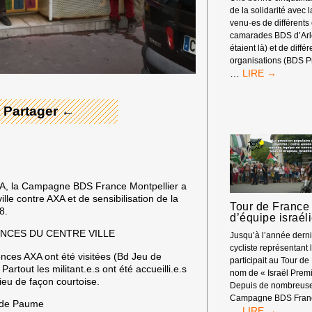
de la solidarité avec 
venu·es de différents
camarades BDS d’Arle
 Merci ! →
étaient là) et de diffé
organisations (BDS P
RASSEMBLEM
…
DEVANT
LES
 Partager ←
RENCONTRES
ÉCONOMIQUE
D’AIX-
EN-
PROVENCE
XA, la Campagne BDS France Montpellier a
lle contre AXA et de sensibilisation de la
Tour de France 
8.
d’équipe israél
NCES DU CENTRE VILLE
Jusqu’à l’année dern
cycliste représentant l
nces AXA ont été visitées (Bd Jeu de
participait au Tour de
tout les militant.e.s ont été accueilli.e.s
nom de « Israël Premi
ieu de façon courtoise.
Depuis de nombreuse
Campagne BDS Franc
 de Paume
TOUR
…