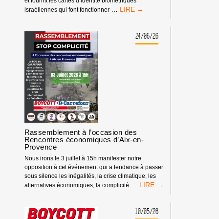
et fournit les cartes d’identité biométriques
BOYCOTT
…
israéliennes qui font fonctionner
HP
:
MATÉRIEL
24/06/26
SYNDICAL
Rassemblement à l’occasion des
Rencontres économiques d’Aix-en-
Provence
Nous irons le 3 juillet à 15h manifester notre
opposition à cet événement qui a tendance à passer
sous silence les inégalités, la crise climatique, les
RASSEMBLEMENT
…
alternatives économiques, la complicité
À
L’OCCASION
DES
10/05/26