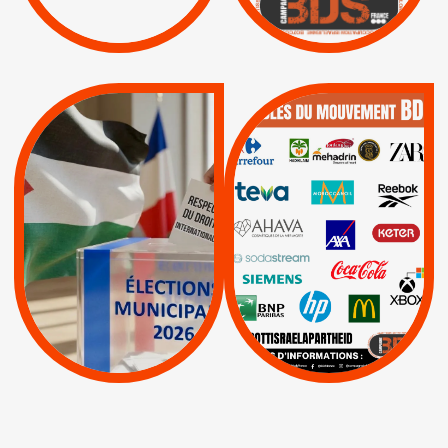
/
APPELS
SANCTIONS
Lettres d'interpellation
|
|
Actus
Pétitions
QUE BOYCOTTER ?
MUNICIPALES 2026 :
/
JE VOTE POUR LE
BOYCOTT
DÉSINVESTISSEME
RESPECT DU DROIT
|
|
|
Actus
Ahava
INTERNATIONAL EN
|
|
|
AXA
BNP
CAF
PALESTINE
|
|
Carrefour
HP
|
Keter
|
|
APPELS
Actus
|
Livres et brochures
Espaces Sans
Apartheid
|
|
Mehadrin
PUMA
|
Lettres d'interpellation
|
Sodastream
|
Pétitions
Visuels, tracts,
affiches,...