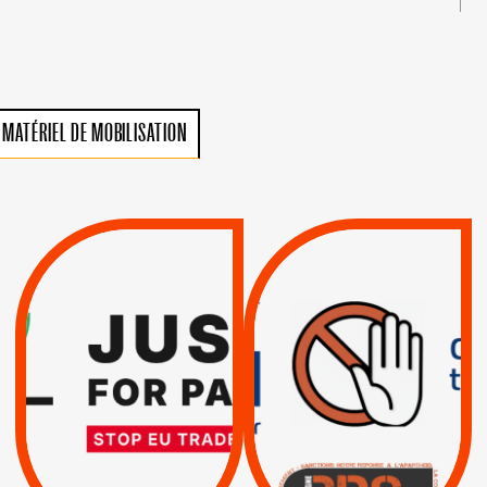
MATÉRIEL DE MOBILISATION
VIOLATIONS DES
TREIZIÈME APPEL.
DROITS DE L’HOMME
RESPECT DU DROIT
PAR ISRAËL :
INTERNATIONAL ?
EXIGEONS LA
TRUMP, MACRON :
SUSPENSION
MÊME COMBAT
TOTALE DE
L’ACCORD
|
|
Actus
D’ASSOCIATION UE-
BOYCOTT DES
ENTREPRISES
ISRAËL
|
|
Boycott militaire