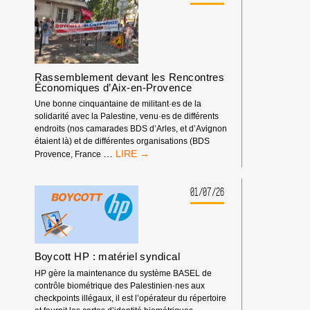
Rassemblement devant les Rencontres
Économiques d’Aix-en-Provence
Une bonne cinquantaine de militant·es de la
solidarité avec la Palestine, venu·es de différents
endroits (nos camarades BDS d’Arles, et d’Avignon
étaient là) et de différentes organisations (BDS
RASSEMBLEMENT
…
Provence, France
DEVANT
LES
RENCONTRES
01/07/26
ÉCONOMIQUES
D’AIX-
EN-
PROVENCE
Boycott HP : matériel syndical
HP gère la maintenance du système BASEL de
contrôle biométrique des Palestinien·nes aux
checkpoints illégaux, il est l’opérateur du répertoire