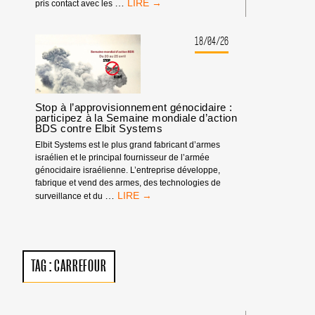
AXA
…
pris contact avec les
FONDS
POUR
LE
18/04/26
PROGRÈS
HUMAIN,
PARTENAIRE
DE
FESTIVALS
Stop à l’approvisionnement génocidaire :
participez à la Semaine mondiale d’action
BDS contre Elbit Systems
Elbit Systems est le plus grand fabricant d’armes
israélien et le principal fournisseur de l’armée
génocidaire israélienne. L’entreprise développe,
fabrique et vend des armes, des technologies de
STOP
…
surveillance et du
À
L’APPROVISIONNEMENT
GÉNOCIDAIRE
:
PARTICIPEZ
TAG :
CARREFOUR
À
LA
SEMAINE
MONDIALE