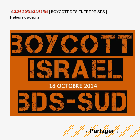
/
13
/
26
/
30
/
31
/
34
/
66
/
84
|
BOYCOTT DES ENTREPRISES
|
Retours d'actions
← Merci ! →
→ Partager ←