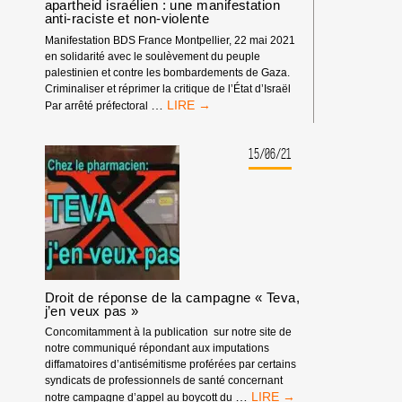
apartheid israélien : une manifestation
anti-raciste et non-violente
Manifestation BDS France Montpellier, 22 mai 2021
en solidarité avec le soulèvement du peuple
palestinien et contre les bombardements de Gaza.
Criminaliser et réprimer la critique de l’État d’Israël
ILS*
…
Par arrêté préfectoral
INTERDISENT
LA
MANIFESTATION
15/06/21
ANTI-
APARTHEID
ISRAÉLIEN
:
UNE
MANIFESTATION
ANTI-
RACISTE
Droit de réponse de la campagne « Teva,
ET
j’en veux pas »
NON-
VIOLENTE
Concomitamment à la publication sur notre site de
notre communiqué répondant aux imputations
diffamatoires d’antisémitisme proférées par certains
syndicats de professionnels de santé concernant
DROIT
…
notre campagne d’appel au boycott du