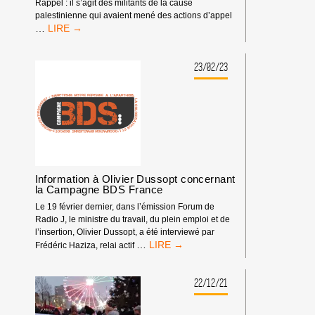
Rappel : il s’agit des militants de la cause
AVEC
palestinienne qui avaient mené des actions d’appel
L’APARTHEID
SOUTIEN
…
ET
AUX
LE
« 11
GÉNOCIDE
DE
23/02/23
ISRAÉLIENS
MULHOUSE »
CONTRE
!
LES
PALESTINIEN·NES.
Information à Olivier Dussopt concernant
la Campagne BDS France
Le 19 février dernier, dans l’émission Forum de
Radio J, le ministre du travail, du plein emploi et de
l’insertion, Olivier Dussopt, a été interviewé par
<STRONG>INFORMATION
…
Frédéric Haziza, relai actif
À
OLIVIER
DUSSOPT
22/12/21
CONCERNANT
LA