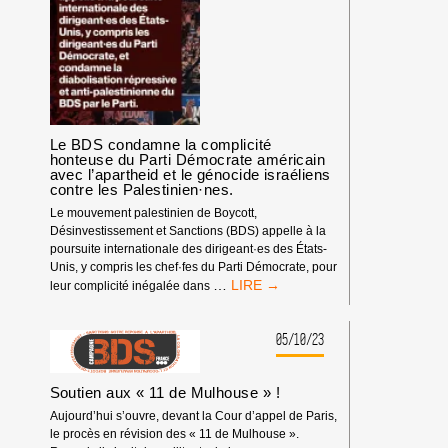
Le BDS condamne la complicité
honteuse du Parti Démocrate américain
avec l’apartheid et le génocide israéliens
contre les Palestinien·nes.
Le mouvement palestinien de Boycott,
Désinvestissement et Sanctions (BDS) appelle à la
poursuite internationale des dirigeant·es des États-
Unis, y compris les chef·fes du Parti Démocrate, pour
LE
…
leur complicité inégalée dans
BDS
CONDAMNE
LA
05/10/23
COMPLICITÉ
HONTEUSE
Soutien aux « 11 de Mulhouse » !
DU
PARTI
Aujourd’hui s’ouvre, devant la Cour d’appel de Paris,
DÉMOCRATE
le procès en révision des « 11 de Mulhouse ».
AMÉRICAIN