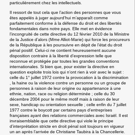
particulièrement chez les intellectuels.
Il ressort de tout cela que l’action des personnes que vous
êtes appelés à juger aujourd’hui m’apparaît comme
parfaitement conforme à la défense du droit et des libertés
fondamentales dans notre pays. Elle met en évidence
l’incongruité de cette directive du 12 février 2010 de la Ministre
de la Justice d’alors (Mme Alliot-Marie) qui force les procureurs
de la République à les poursuivre en dépit de l’état du droit
pénal positif. Celui-ci ne contient heureusement aucune
disposition contraire à la liberté d’expression telle que
reconnue et protégée par toutes les grandes conventions
internationales. Si bien que, pour exister la directive en
question exploite trois lois qui n’ont rien à voir avec le sujet :
celle du 1° juillet 1972 contre la provocation à la discrimination
, la haine ou la violence contre un personne ou un groupe de
personnes à raison de leur origine ou appartenance à une
ethnie, nation, race ou religion déterminée ; celle du 30
décembre 2004 pour le même motif mais à raison de leur
sexe, handicap ou orientation sexuelle ; celle enfin du 7 juillet
1977 contre le boycott par certains pays d’entreprises
françaises ayant des relations commerciales avec Israël. Il est
invraisemblable que cette directive qui viole le principe
d’interprétation stricte en droit pénal soit toujours en vigueur
un an après l’arrivée de Christiane Taubira à la Chancellerie.