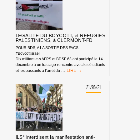
CAMPAGNE
BDS
FRANCE</STRONG>
LEGALITE DU BOYCOTT, et REFUGIES
PALESTINIENS, à CLERMONT-FD
POUR BDS, A LA SORTIE DES FACS
#BoycottIsrael
Dix militant-e-s AFPS et BDSF 63 ont participé le 14
décembre à un tractage-rencontre avec les étudiants
LEGALITE
…
et les passants à l’arrêt du
DU
BOYCOTT,
ET
21/06/21
REFUGIES
PALESTINIENS,
À
CLERMONT-
FD
ILS* interdisent la manifestation anti-