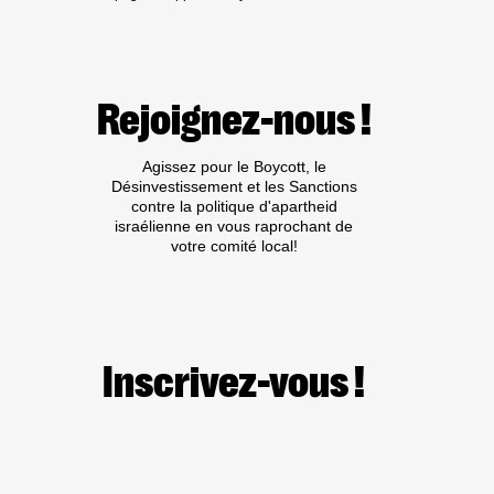
DE
RÉPONSE
DE
LA
CAMPAGNE
Rejoignez-nous !
« TEVA,
J’EN
VEUX
Agissez pour le Boycott, le
PAS »
Désinvestissement et les Sanctions
contre la politique d'apartheid
israélienne en vous raprochant de
votre comité local!
Inscrivez-vous !