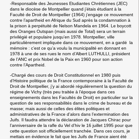
-Responsable des Jeunesses Etudiantes Chrétiennes (JEC)
dans le diocèse de Montpellier quand j’étais étudiant à la
Faculté de Droit de Montpellier (1964) j’engage ce mouvement
contre l’apartheid en Afrique du Sud après la condamnation à
la prison à perpétuité de Nelson Mandela en 1964. Le boycott
des Oranges Outspan (mais aussi de Total) sera un terrain
privilégié et populaire jusqu’en 1978. Montpellier, ville
particulièrement impliquée dans ce mouvement, en a gardé la
mémoire : c’est ce qu’a voulu la municipalité en donnant en
1978 à une de ses rues le nom d’Albert LUTHULLI, président
de l’ANC et prix Nobel de la Paix en 1960 pour son action
contre l’Apartheid.
-Chargé des cours de Droit Constitutionnel en 1980 puis
d’Histoire politique de la France contemporaine à la Faculté de
Droit de Montpellier, j’y ai abordé régulièrement la question du
régime de Vichy (très peu traitée à l’époque dans ces
enseignements dans les Facultés de Droit) en particulier sur la
question de ses responsabilités dans le crime de bureau et de
masse; mais aussi de celles des élites politiques et
administratives de la France d’alors dans l’extermination des
Juifs. Il faudra attendre la déclaration de Jacques Chirac pour
l’anniversaire de la rafle du Vel d’hiv le 16 juillet 1995 pour que
cette question soit officiellement tranchée. Dans ces cours, je
mettais en évidence le fait que les Juifs de France aient été