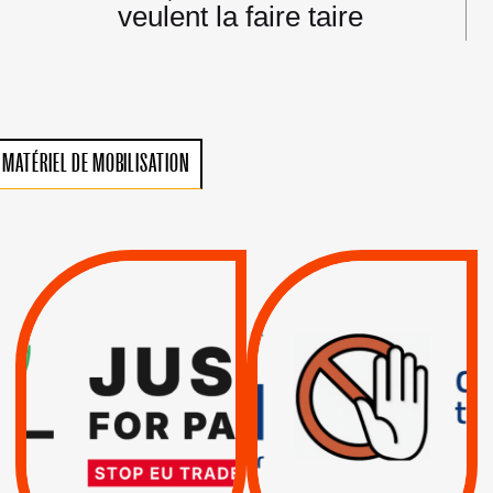
veulent la faire taire
MATÉRIEL DE MOBILISATION
VIOLATIONS DES
TREIZIÈME APPEL.
DROITS DE L’HOMME
RESPECT DU DROIT
PAR ISRAËL :
INTERNATIONAL ?
EXIGEONS LA
TRUMP, MACRON :
SUSPENSION
MÊME COMBAT
TOTALE DE
L’ACCORD
|
|
Actus
D’ASSOCIATION UE-
BOYCOTT DES
ENTREPRISES
ISRAËL