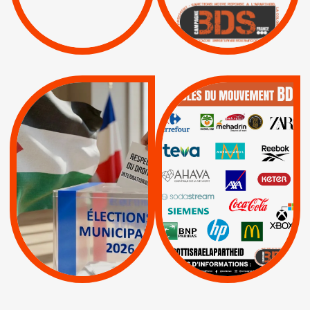
|
|
Boycott militaire
/
APPELS
SANCTIONS
Lettres d'interpellation
|
|
Actus
Pétitions
QUE BOYCOTTER ?
MUNICIPALES 2026 :
/
JE VOTE POUR LE
BOYCOTT
DÉSINVESTISSEME
RESPECT DU DROIT
|
|
|
Actus
Ahava
INTERNATIONAL EN
|
|
|
AXA
BNP
CAF
PALESTINE
|
|
Carrefour
HP
|
Keter
|
|
APPELS
Actus
|
Livres et brochures
Espaces Sans
Apartheid
|
|
Mehadrin
PUMA
|
Lettres d'interpellation
|
Sodastream
|
Pétitions
Visuels, tracts,
affiches,...