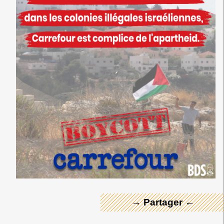
← Merci ! →
→ Partager ←