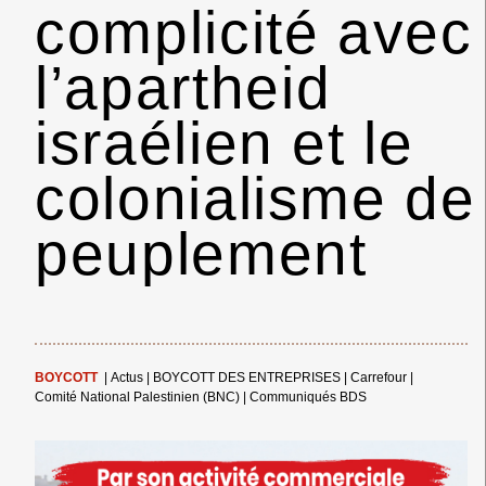
complicité avec
l’apartheid
israélien et le
colonialisme de
peuplement
BOYCOTT
|
Actus
|
BOYCOTT DES ENTREPRISES
|
Carrefour
|
Comité National Palestinien (BNC)
|
Communiqués BDS