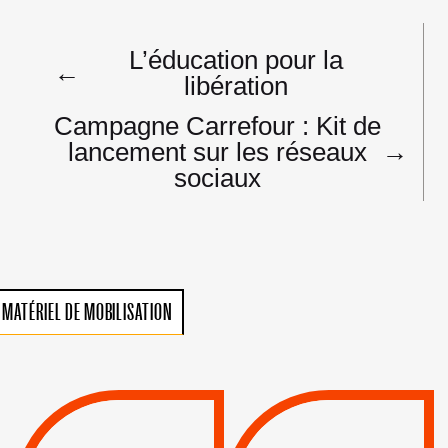
Navigation
L’éducation pour la
de
←
libération
l’article
Campagne Carrefour : Kit de
lancement sur les réseaux
→
sociaux
MATÉRIEL DE MOBILISATION
VIOLATIONS DES
TREIZIÈME APPEL.
DROITS DE L’HOMME