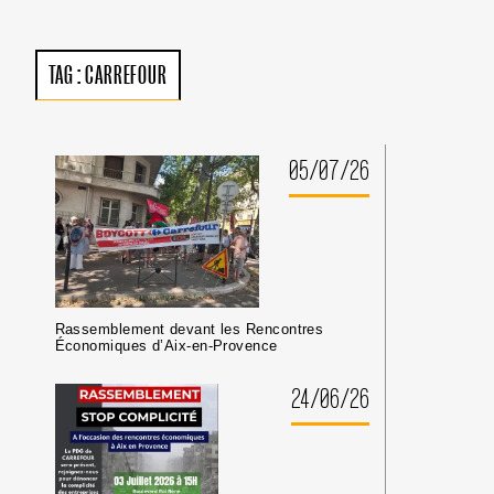
DE
LA
CPI
:
TAG :
CARREFOUR
PAS
DE
TRIBUNE
AUX
CRIMINEL·LES
05/07/26
DE
GUERRE
ISRAÉLIEN·NES
PRÉSUMÉ·ES
DANS
LES
MILIEUX
UNIVERSITAIRES
Rassemblement devant les Rencontres
OU
Économiques d’Aix-en-Provence
CULTURELS
24/06/26