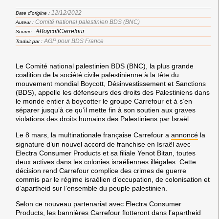
12/12/2022
Date d'origine :
Comité national palestinien BDS (BNC)
Auteur :
#BoycottCarrefour
Source :
AGP pour BDS France
Traduit par :
Le Comité national palestinien BDS (BNC), la plus grande
coalition de la société civile palestinienne à la tête du
mouvement mondial Boycott, Désinvestissement et Sanctions
(BDS)
, appelle les défenseurs des droits des Palestiniens dans
le monde entier à
boycotter le groupe Carrefour
et à s’en
séparer
jusqu’à ce qu’il mette fin à son soutien aux graves
violations des droits humains des Palestiniens par Israël.
Le 8 mars, la multinationale française Carrefour a
annoncé
la
signature d’un nouvel accord de franchise en Israël avec
Electra Consumer Products et sa filiale Yenot Bitan, toutes
deux actives dans les colonies israéliennes illégales. Cette
décision rend Carrefour complice des crimes de guerre
commis par le régime israélien d’occupation, de colonisation et
d’apartheid sur l’ensemble du peuple palestinien.
Selon ce nouveau partenariat avec Electra Consumer
Products, les bannières Carrefour flotteront dans l’apartheid