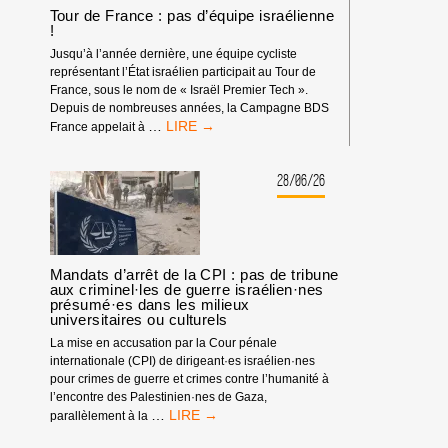
Tour de France : pas d’équipe israélienne
!
Jusqu’à l’année dernière, une équipe cycliste
représentant l’État israélien participait au Tour de
France, sous le nom de « Israël Premier Tech ».
Depuis de nombreuses années, la Campagne BDS
TOUR
…
France appelait à
DE
FRANCE
:
28/06/26
PAS
D’ÉQUIPE
ISRAÉLIENNE
!
Mandats d’arrêt de la CPI : pas de tribune
aux criminel·les de guerre israélien·nes
présumé·es dans les milieux
universitaires ou culturels
La mise en accusation par la Cour pénale
internationale (CPI) de dirigeant·es israélien·nes
pour crimes de guerre et crimes contre l’humanité à
l’encontre des Palestinien·nes de Gaza,
MANDATS
…
parallèlement à la
D’ARRÊT