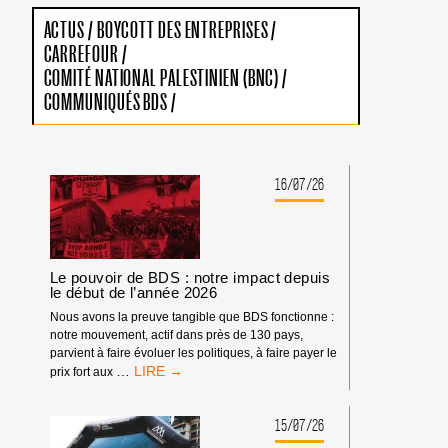
ACTUS
/
BOYCOTT DES ENTREPRISES
/
CARREFOUR
/
COMITÉ NATIONAL PALESTINIEN (BNC)
/
COMMUNIQUÉS BDS
/
16/07/26
Le pouvoir de BDS : notre impact depuis
le début de l’année 2026
Nous avons la preuve tangible que BDS fonctionne :
notre mouvement, actif dans près de 130 pays,
parvient à faire évoluer les politiques, à faire payer le
LE
…
prix fort aux
POUVOIR
DE
BDS
15/07/26
: