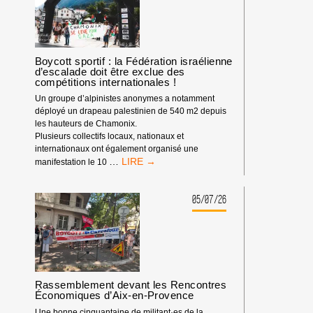
NOTRE
IMPACT
DEPUIS
LE
DÉBUT
Boycott sportif : la Fédération israélienne
d’escalade doit être exclue des
DE
compétitions internationales !
L’ANNÉE
2026
Un groupe d’alpinistes anonymes a notamment
déployé un drapeau palestinien de 540 m2 depuis
les hauteurs de Chamonix.
Plusieurs collectifs locaux, nationaux et
internationaux ont également organisé une
BOYCOTT
…
manifestation le 10
SPORTIF
:
LA
05/07/26
FÉDÉRATION
ISRAÉLIENNE
D’ESCALADE
DOIT
ÊTRE
EXCLUE
Rassemblement devant les Rencontres
DES
Économiques d’Aix-en-Provence
COMPÉTITIONS
INTERNATIONALES
Une bonne cinquantaine de militant·es de la