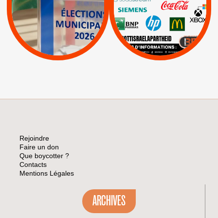
|
Livres et brochures
Espaces Sans
Apartheid
|
|
Mehadrin
PUMA
|
Lettres d'interpellation
|
Sodastream
|
Pétitions
Visuels, tracts,
affiches,...
Rejoindre
Faire un don
Que boycotter ?
Contacts
Mentions Légales
ARCHIVES