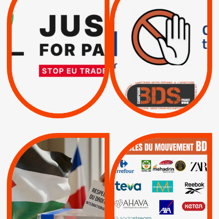
RESPECT DU DROIT
PAR ISRAËL :
INTERNATIONAL ?
EXIGEONS LA
TRUMP, MACRON :
SUSPENSION
MÊME COMBAT
TOTALE DE
L’ACCORD
|
|
Actus
D’ASSOCIATION UE-
BOYCOTT DES
ENTREPRISES
ISRAËL
|
|
Boycott militaire
/
APPELS
SANCTIONS
Lettres d'interpellation
|
|
Actus
Pétitions
QUE BOYCOTTER ?
MUNICIPALES 2026 :
/
JE VOTE POUR LE
BOYCOTT
DÉSINVESTISSEME
RESPECT DU DROIT
|
|
|
Actus
Ahava
INTERNATIONAL EN
|
|
|
AXA
BNP
CAF
PALESTINE
|
|
Carrefour
HP
|
Keter
|
|
APPELS
Actus