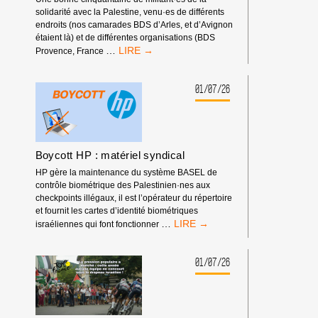
!
solidarité avec la Palestine, venu·es de différents
endroits (nos camarades BDS d’Arles, et d’Avignon
étaient là) et de différentes organisations (BDS
RASSEMBLEMENT
…
Provence, France
DEVANT
LES
RENCONTRES
01/07/26
ÉCONOMIQUES
D’AIX-
EN-
PROVENCE
Boycott HP : matériel syndical
HP gère la maintenance du système BASEL de
contrôle biométrique des Palestinien·nes aux
checkpoints illégaux, il est l’opérateur du répertoire
et fournit les cartes d’identité biométriques
BOYCOTT
…
israéliennes qui font fonctionner
HP
:
MATÉRIEL
01/07/26
SYNDICAL